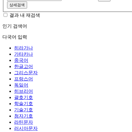
상세검색
결과 내 재검색
인기 검색어
다국어 입력
히라가나
가타카나
중국어
한글고어
그리스문자
프랑스어
독일어
히브리어
괄호기호
학술기호
기술기호
첨자기호
라틴문자
러시아문자