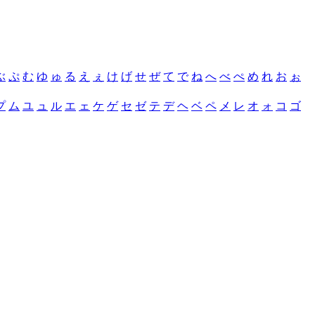
ぶ
ぷ
む
ゆ
ゅ
る
え
ぇ
け
げ
せ
ぜ
て
で
ね
へ
べ
ぺ
め
れ
お
ぉ
プ
ム
ユ
ュ
ル
エ
ェ
ケ
ゲ
セ
ゼ
テ
デ
ヘ
ベ
ペ
メ
レ
オ
ォ
コ
ゴ