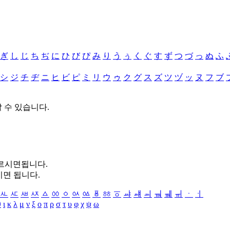
ぎ
し
じ
ち
ぢ
に
ひ
び
ぴ
み
り
う
ぅ
く
ぐ
す
ず
つ
づ
っ
ぬ
ふ
シ
ジ
チ
ヂ
ニ
ヒ
ビ
ピ
ミ
リ
ウ
ゥ
ク
グ
ス
ズ
ツ
ヅ
ッ
ヌ
フ
ブ
할 수 있습니다.
누르시면됩니다.
시면 됩니다.
ㅻ
ㅼ
ㅽ
ㅾ
ㅿ
ㆀ
ㆁ
ㆂ
ㆃ
ㆄ
ㆅ
ㆆ
ㆇ
ㆈ
ㆉ
ㆊ
ㆋ
ㆌ
ㆍ
ㆎ
θ
ι
κ
λ
μ
ν
ξ
ο
π
ρ
σ
τ
υ
φ
χ
ψ
ω