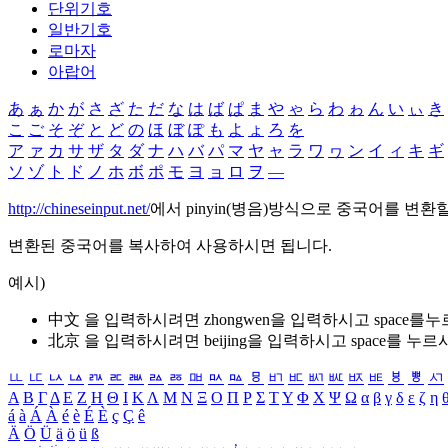
단위기호
일반기호
로마자
아랍어
あ
ぁ
か
が
さ
ざ
た
だ
な
は
ば
ぱ
ま
や
ゃ
ら
わ
ゎ
ん
い
ぃ
き
こ
ご
そ
ぞ
と
ど
の
ほ
ぼ
ぽ
も
よ
ょ
ろ
を
ア
ァ
カ
サ
ザ
タ
ダ
ナ
ハ
バ
パ
マ
ヤ
ャ
ラ
ワ
ヮ
ン
イ
ィ
キ
ギ
ソ
ゾ
ト
ド
ノ
ホ
ボ
ポ
モ
ヨ
ョ
ロ
ヲ
―
http://chineseinput.net/
에서 pinyin(병음)방식으로 중국어를 변환
변환된 중국어를 복사하여 사용하시면 됩니다.
예시)
中文 을 입력하시려면
zhongwen
을 입력하시고 space를
北京 을 입력하시려면
beijing
을 입력하시고 space를 누르
ㅥ
ㅦ
ㅧ
ㅨ
ㅩ
ㅪ
ㅫ
ㅬ
ㅭ
ㅮ
ㅯ
ㅰ
ㅱ
ㅲ
ㅳ
ㅴ
ㅵ
ㅶ
ㅷ
ㅸ
ㅹ
ㅺ
Α
Β
Γ
Δ
Ε
Ζ
Η
Θ
Ι
Κ
Λ
Μ
Ν
Ξ
Ο
Π
Ρ
Σ
Τ
Υ
Φ
Χ
Ψ
Ω
α
β
γ
δ
ε
ζ
η
á
à
Á
À
é
è
É
È
ç
Ç
ê
Ä
Ö
Ü
ä
ö
ü
ß