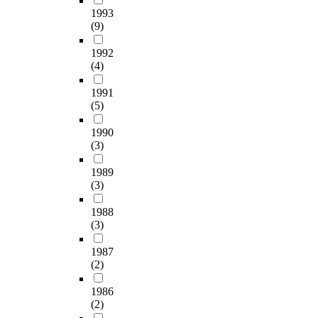
,
리
:
료
5
H
1993
x
M
고
s
로
5
R
(9)
i
c
N
o
제
개
D
s
s
A
d
공
였
1992
p
t
c
D
i
되
(4)
다
e
i
i
투
u
어
.
o
n
e
1991
여
m
후
p
g
n
(5)
가
a
생
자
l
w
c
시
l
을
료
e
a
e
1990
상
g
알
분
a
t
(3)
)
하
i
지
석
n
e
를
부
n
못
은
d
r
1989
사
식
a
하
다
t
t
(3)
용
욕
t
는
중
h
r
하
조
e
디
회
e
1988
e
여
절
(
지
귀
a
(3)
a
S
신
1
털
분
c
t
T
경
:
서
석
1987
t
m
C
펩
5
비
(2)
방
i
e
조
타
)
스
법
o
n
건
1986
이
가
의
을
n
t
(
(2)
드
적
중
통
l
p
A