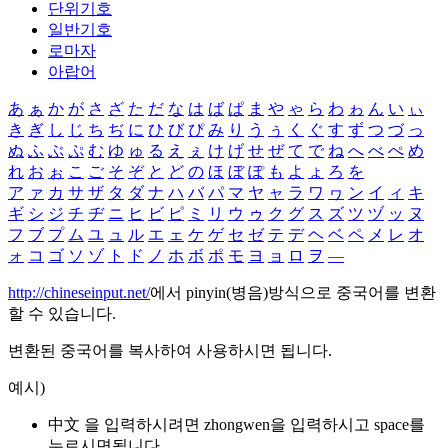
단위기호
일반기호
로마자
아랍어
あ
ぁ
か
が
さ
ざ
た
だ
な
は
ば
ぱ
ま
や
ゃ
ら
わ
ゎ
ん
い
ぃ
き
ぎ
し
じ
ち
ぢ
に
ひ
び
ぴ
み
り
う
ぅ
く
ぐ
す
ず
つ
づ
っ
ぬ
ふ
ぶ
ぷ
む
ゆ
ゅ
る
え
ぇ
け
げ
せ
ぜ
て
で
ね
へ
べ
ぺ
め
れ
お
ぉ
こ
ご
そ
ぞ
と
ど
の
ほ
ぼ
ぽ
も
よ
ょ
ろ
を
ア
ァ
カ
サ
ザ
タ
ダ
ナ
ハ
バ
パ
マ
ヤ
ャ
ラ
ワ
ヮ
ン
イ
ィ
キ
ギ
シ
ジ
チ
ヂ
ニ
ヒ
ビ
ピ
ミ
リ
ウ
ゥ
ク
グ
ス
ズ
ツ
ヅ
ッ
ヌ
フ
ブ
プ
ム
ユ
ュ
ル
エ
ェ
ケ
ゲ
セ
ゼ
テ
デ
ヘ
ベ
ペ
メ
レ
オ
ォ
コ
ゴ
ソ
ゾ
ト
ド
ノ
ホ
ボ
ポ
モ
ヨ
ョ
ロ
ヲ
―
http://chineseinput.net/
에서 pinyin(병음)방식으로 중국어를 변환
할 수 있습니다.
변환된 중국어를 복사하여 사용하시면 됩니다.
예시)
中文 을 입력하시려면
zhongwen
을 입력하시고 space를
누르시면됩니다.