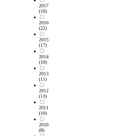
s
것
을
o
u
보
하
2017
t
e
으
위
t
a
를
(10)
고
h
v
로
해
i
i
제
우
e
a
사
맞
2016
d
a
공
편
L
l
료
춤
(22)
a
c
하
설
e
u
되
제
s
o
고
문
a
a
며
작
2015
e
l
,
조
r
t
횡
(17)
된
이
의
사
사
n
e
하
마
관
생
회
를
i
d
중
2014
이
여
성
후
통
n
u
(10)
을
크
하
이
생
해
g
s
받
로
는
우
과
수
c
2013
i
는
프
지
수
시
집
o
(11)
n
플
로
연
한
장
하
a
g
랫
세
구
균
효
였
2012
c
a
플
서
하
주
율
(13)
다
h
p
레
를
였
는
성
.
w
i
이
이
2011
다
C
관
회
h
l
트
용
(10)
.
a
점
수
o
o
슬
한
또
n
에
된
f
t
래
굽
2010
한
d
서
설
a
p
브
(8)
힘
정
i
현
문
c
l
전