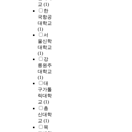
u
횡
며
교
(1)
스
어
구
성
n
c
하
,
의
간
는
한
,
i
t
중
그
뇌
장
많
기
국항공
n
i
작
무
실
발
지
술
대학교
g
o
용
게
과
효
않
과
(1)
a
n
시
또
복
액
다
제
서
n
o
접
한
강
에
.
품
d
울신학
f
합
가
내
서
즉
활
d
대학교
m
부
벼
로
순
,
용
e
(1)
e
의
운
N
수
정
을
v
강
r
파
박
A
분
책
선
e
릉원주
c
괴
막
D
리
수
택
l
대학교
h
형
태
를
한
단
하
o
(1)
a
상
양
투
균
의
였
p
대
n
,
전
여
주
영
는
i
구가톨
d
실
지
하
중
향
데
n
i
릭대학
제
및
고
분
을
,
g
s
저
교
(1)
유
세
리
분
이
p
e
항
총
기
포
동
석
는
r
.
부
신대학
태
혹
정
하
분
o
및
교
(1)
양
은
하
거
석
g
I
단
전
목
시
여
나
대
r
n
면