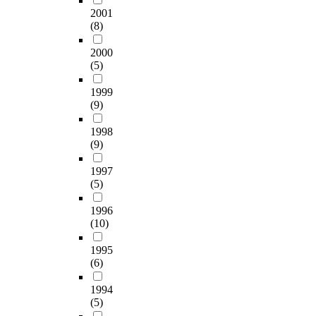
t
d
단
화
2001
에
다
서
e
i
된
확
(8)
너
.
첫
동
a
s
다
인
지
2
번
일
m
c
.
을
2000
대
.
째
과
i
h
(5)
위
사
균
연
제
s
a
해
및
체
구
에
n
r
1999
솔
체
고
는
대
o
g
(9)
라
중
정
우
하
t
e
시
에
화
리
여
s
1998
d
뮬
미
담
생
기
t
(9)
w
레
치
체
활
업
i
a
이
는
로
과
과
1997
l
t
터
영
는
밀
(5)
대
l
e
(
향
s
접
학
c
r
K
1996
을
i
한
이
l
f
3
(10)
관
l
서
함
e
r
0
찰
i
비
께
a
o
0
1995
하
c
스
응
r
m
(6)
0
였
a
이
답
.
t
L
다
g
지
한
T
h
1994
A
.
e
만
것
h
e
(5)
B
그
l
무
은
e
e