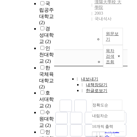
v
漢陽大學校 大
o
횡
국
가
대
을
사
석
i
學院
u
하
립공주
능
사
유
회
한
e
2003
r
중
대학교
한
에
산
후
결
국내석사
w
a
에
(2)
전
미
균
생
과
.
g
고
경
력
치
과
과
과
e
려
원문보
발
성대학
는
효
시
제
N
d
한
기
전
교
(2)
영
모
장
성
o
t
기
원
인
향
의
효
과
w
목차
o
준
에
천대학
을
균
율
에
a
검색
r
은
대
분
체
성
교
(2)
미
d
조회
e
미
한
석
를
을
치
한
a
u
흡
제
하
고
분
는
국체육
y
s
하
품
고
정
석
내보내기
주
s
대학교
e
다
제
내책장담기
,
화
하
요
,
(2)
t
.
작
한글로보기
외
하
였
결
m
호
h
본
및
부
여
다
정
a
서대학
e
연
연
에
이
.
요
n
정확도순
교
(2)
t
구
구
서
를
서
인
y
수
r
에
가
투
c
비
내림차순
은
c
정확도
e
원대학
서
진
여
o
스
동
o
순
a
는
교
(2)
행
10개씩 출력
한
l
산
내림차순
반
m
인기도
t
중
인
중
N
u
업
자
p
e
력