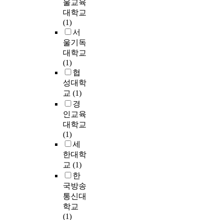
y
울교육
e
모
Z
A
u
논
고
t
대학교
s
멘
T
D
s
문
단
h
(1)
y
트
S
의
h
의
기
i
서
s
와
,
세
a
세
임
s
울기독
t
전
C
포
l
가
을
d
대학교
e
단
I
혹
o
지
고
e
(1)
m
력
G
은
p
연
려
v
협
c
관
S
시
h
구
한
e
o
성대학
한
박
상
i
는
것
l
n
2
교
(1)
막
하
l
서
이
o
s
차
경
태
부
u
비
다
p
i
원
인교육
양
로
s
스
.
i
s
좌
대학교
전
유
-
산
n
t
표
(1)
지
입
R
업
연
g
i
(
세
를
에
-
이
구
t
n
,
대
한대학
g
2
창
에
e
g
)
상
교
(1)
a
2
출
필
c
o
로
으
한
p
,
하
요
h
f
표
로
국방송
j
a
는
한
n
U
현
굽
u
l
후
통신대
자
i
V
하
힘
n
c
생
학교
료
q
,
였
시
c
o
의
(1)
는
u
O
다