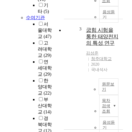
조회
t
니
기
h
코
타
(5)
음성듣
e
티
수여기관
기
w
나
서
o
마
3
굽힘 시험을
울대학
r
이
통한 태양전지
교
(47)
l
드
d
의 특성 연구
고
아
t
려대학
데
김성준
h
교
(29)
닌
청주대학교
e
연
디
2020
r
세대학
뉴
국내석사
e
교
(29)
클
u
한
레
s
원문보
양대학
오
e
기
타
교
(22)
o
최
이
부
목차
f
근
드
산대학
검색
t
웨
(
조회
교
(14)
r
어
N
경
e
러
A
음성듣
북대학
a
블
기
D
교
(12)
t