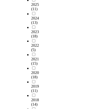
이
y
로
개
e
p
브
특
2025
관
c
다
발
c
e
의
(11)
성
여
e
뤘
사
u
d
전
에
하
s
다
업
t
a
단
2024
미
는
r
.
에
i
n
(13)
성
치
지
o
이
서
v
d
능
는
,
u
논
지
e
2023
i
은
영
C
x
문
원
s
(18)
t
전
향
D
i
은
된
.
s
단
을
7
i
서
1
2022
p
과
분
3
R
비
(5)
,
b
e
휨
석
5
-
스
0
u
r
의
하
2021
’
6
산
8
t
f
복
였
(15)
e
0
업
2
,
o
합
다
c
,
에
개
t
r
작
.
2020
t
4
대
과
h
m
용
(18)
태
o
-
한
제
e
a
으
양
-
e
객
를
r
n
로
2019
전
n
t
관
모
o
c
(11)
변
지
u
h
적
집
l
e
화
의
c
y
정
단
e
2018
w
되
굽
e
l
량
으
o
(14)
a
는
힘
l
g
정
로
f