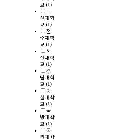
방
효
만
성
t
f
를
교
(1)
질
법
를
,
과
i
i
비
고
실
:
시
후
변
o
c
선
신대학
리
시
도
생
수
n
i
형
콘
교
(1)
상
하
이
로
l
e
유
태
전
하
였
나
는
e
n
한
양
주대학
부
으
시
협
a
t
요
전
교
(1)
뉴
며
장
력
r
w
소
지
런
그
효
한
결
n
a
해
보
세
결
율
과
신대학
i
t
석
다
포
과
성
에
교
(1)
n
e
으
,
에
는
관
대
g
경
r
로
유
N
다
점
한
t
남대학
f
실
연
A
음
에
만
o
교
(1)
o
시
기
D
과
서
족
t
r
숭
하
판
를
같
이
도
h
t
였
실대학
에
투
다
산
,
e
h
다
교
(1)
제
여
.
업
협
i
e
.
국
작
하
1
을
력
r
p
이
방대학
이
거
.
분
관
t
r
를
가
교
(1)
나
재
석
계
r
o
위
능
목
마
래
한
지
a
d
해
하
원대학
우
식
연
속
i