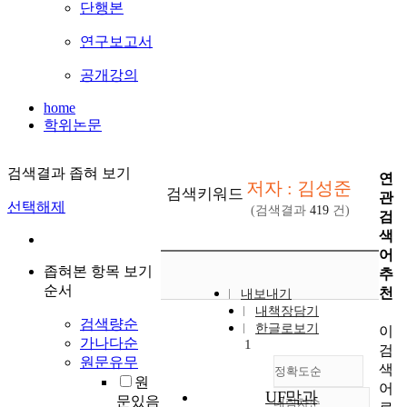
단행본
연구보고서
공개강의
home
학위논문
검색결과 좁혀 보기
연
저자 : 김성준
검색키워드
관
선택해제
(검색결과
419
건)
검
색
어
좁혀본 항목 보기
추
순서
천
내보내기
내책장담기
검색량순
한글로보기
이
가나다순
1
검
원문유무
색
정확도순
원
어
UF막과
문있음
내림차순