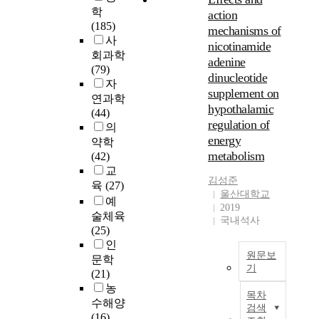
e
학
action
c
(185)
mechanisms of
o
사
nicotinamide
m
회과학
adenine
e
(79)
dinucleotide
s
자
supplement on
m
연과학
hypothalamic
o
(44)
r
regulation of
의
e
energy
약학
s
metabolism
(42)
c
교
a
김성준
육
(27)
r
울산대학교
예
c
2019
술체육
국내석사
e
(25)
a
인
r
원문보
문학
o
기
(21)
u
목
농
n
목차
적
수해양
d
검색
:
(16)