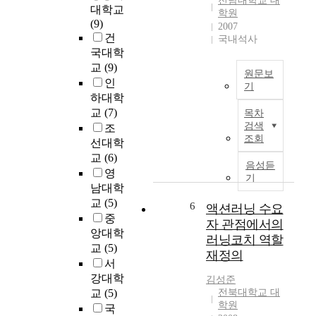
전남대학교 대
e
대학교
비
론
학원
n
(9)
의
2007
의
l
건
양
국내석사
기
t
이
국대학
능
y
많
교
(9)
조
원문보
c
아
인
절
기
o
지
하대학
에
n
횡
며
중
교
(7)
목차
s
하
,
요
검색
조
i
중
휴
조회
한
선대학
d
을
대
역
교
(6)
e
받
가
음성듣
할
영
r
는
기
가
을
남대학
e
플
능
하
교
(5)
d
랫
6
한
액션러닝 수요
기
a
플
중
전
자 관점에서의
때
s
레
앙대학
력
러닝코치 역할
문
i
이
교
(5)
원
애
재정의
n
트
서
에
시
d
구
대
강대학
김성준
상
i
조
한
교
(5)
전북대학교 대
하
s
는
학원
연
국
부
p
슬