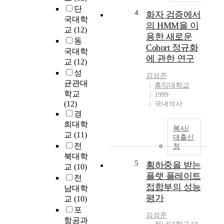
기
)
e
단
기
4
-
화자 검증에서
d
국대학
및
의
의 HMM을 이
w
교
(12)
전
존
용한 새로운
a
동
기
적
Cohort 정규화
s
자
국대학
탈
에 관한 연구
t
동
교
(12)
아
e
차
성
세
김성준
w
등
균관대
틸
홍익대학교
a
의
화
학교
1999
t
기
효
(12)
국내석사
e
기
소
경
r
들
S
희대학
i
복사/
에
I
교
(11)
대출신
s
의
R
전
청
b
해
T
북대학
e
개
5
1
횡하중을 받는
교
(10)
i
인
은
플랫 플레이트
전
n
적
시
접합부의 성능
g
남대학
인
상
평가
r
교
(10)
전
하
e
포
력
부
김성준
c
항공과
소
뉴