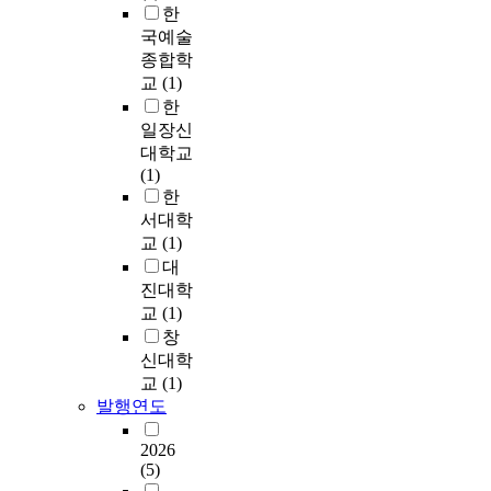
험
t
h
크
한
2
e
₃
.
을
i
o
기
0
국예술
t
,
이
시
o
l
와
0
종합학
o
a
를
행
n
발
변
9
t
교
(1)
n
통
하
p
효
화
년
h
한
d
하
여
r
능
,
중
e
일장신
c
여
,
o
이
그
소
i
대학교
a
중
굽
t
우
리
기
r
(1)
t
력
힘
e
수
고
업
t
한
a
하
횟
i
한
자
청
o
l
서대학
중
수
n
균
원
에
p
y
과
교
(1)
·
인
주
배
서
t
s
횡
대
방
c
를
분
주
a
t
하
진대학
향
o
S
현
관
l
w
중
교
(1)
·
n
a
황
한
e
a
을
곡
창
n
c
에
산
n
s
동
률
신대학
e
c
대
학
t
d
시
이
교
(1)
x
h
해
연
a
e
에
태
발행연도
i
a
실
공
n
v
받
양
n
r
증
동
d
e
는
전
2026
4
o
적
기
e
l
슬
지
(5)
3
m
으
술
x
o
래
의