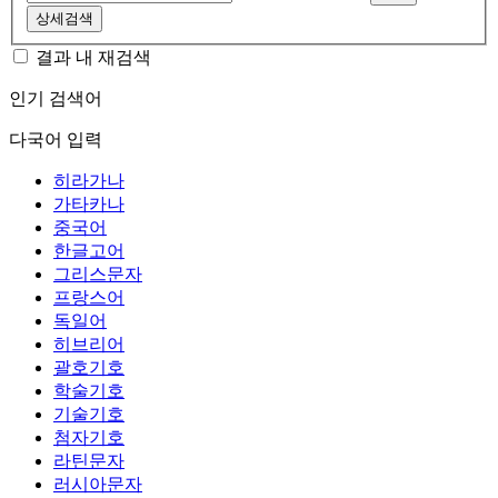
상세검색
결과 내 재검색
인기 검색어
다국어 입력
히라가나
가타카나
중국어
한글고어
그리스문자
프랑스어
독일어
히브리어
괄호기호
학술기호
기술기호
첨자기호
라틴문자
러시아문자