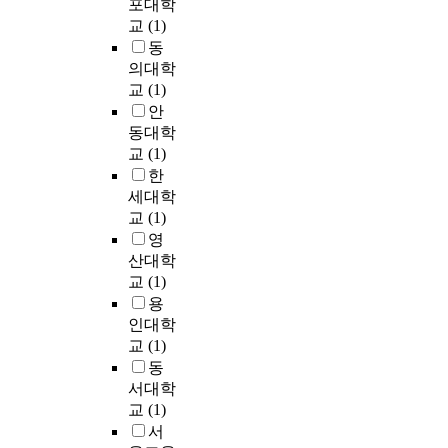
지
포대학
상
유
의
상
a
t
그
등
교
(1)
하
산
사
과
m
h
리
이
부
의
결
동
제
.
i
고
그
N
생
정
의대학
가
E
s
실
후
A
성
을
중
교
(1)
s
s
제
보
D
능
돕
소
p
안
t
경
로
양
이
기
기
e
동대학
u
계
급
이
우
위
업
c
교
(1)
d
조
부
증
수
한
과
i
한
y
건
상
가
한
객
대
a
,
세대학
을
중
하
균
관
학
l
t
고
교
(1)
에
는
주
적
간
l
h
려
영
있
지
를
정
의
y
e
하
산대학
다
관
P
량
공
,
w
였
교
(1)
.
찰
e
정
동
t
a
으
용
하
c
보
과
h
t
며
본
인대학
였
e
가
제
e
e
접
연
교
(1)
다
i
부
이
y
r
합
구
.
o
족
동
며
a
r
부
에
그
c
하
서대학
소
p
e
성
서
리
o
다
규
교
(1)
p
u
능
는
고
c
.
모
l
서
s
을
C
N
c
이
이