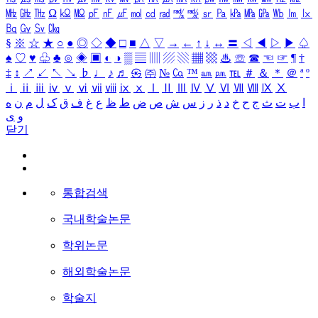
㎒
㎓
㎔
Ω
㏀
㏁
㎊
㎋
㎌
㏖
㏅
㎭
㎮
㎯
㏛
㎩
㎪
㎫
㎬
㏝
㏐
㏓
㏃
㏉
㏜
㏆
§
※
☆
★
○
●
◎
◇
◆
□
■
△
▽
→
←
↑
↓
↔
〓
◁
◀
▷
▶
♤
♠
♡
♥
♧
♣
⊙
◈
▣
◐
◑
▒
▤
▥
▨
▧
▦
▩
♨
☏
☎
☜
☞
¶
†
‡
↕
↗
↙
↖
↘
♭
♩
♪
♬
㉿
㈜
№
㏇
™
㏂
㏘
℡
＃
＆
＊
＠
ª
º
ⅰ
ⅱ
ⅲ
ⅳ
ⅴ
ⅵ
ⅶ
ⅷ
ⅸ
ⅹ
Ⅰ
Ⅱ
Ⅲ
Ⅳ
Ⅴ
Ⅵ
Ⅶ
Ⅷ
Ⅸ
Ⅹ
ا
ب
ت
ث
ج
ح
خ
د
ذ
ر
ز
س
ش
ص
ض
ط
ظ
ع
غ
ف
ق
ک
ل
م
ن
ه
و
ی
닫기
통합검색
국내학술논문
학위논문
해외학술논문
학술지