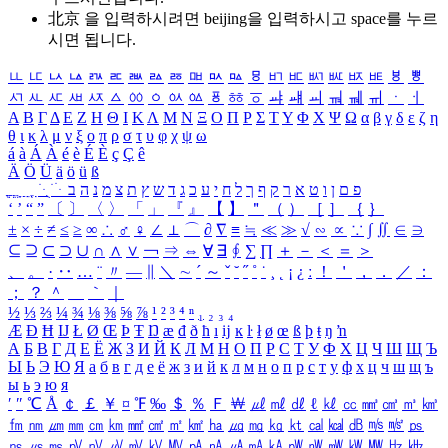
北京 을 입력하시려면
beijing
을 입력하시고 space를 누르
시면 됩니다.
ㅥ
ㅦ
ㅧ
ㅨ
ㅩ
ㅪ
ㅫ
ㅬ
ㅭ
ㅮ
ㅯ
ㅰ
ㅱ
ㅲ
ㅳ
ㅴ
ㅵ
ㅶ
ㅷ
ㅸ
ㅹ
ㅺ
ㅻ
ㅼ
ㅽ
ㅾ
ㅿ
ㆀ
ㆁ
ㆂ
ㆃ
ㆄ
ㆅ
ㆆ
ㆇ
ㆈ
ㆉ
ㆊ
ㆋ
ㆌ
ㆍ
ㆎ
Α
Β
Γ
Δ
Ε
Ζ
Η
Θ
Ι
Κ
Λ
Μ
Ν
Ξ
Ο
Π
Ρ
Σ
Τ
Υ
Φ
Χ
Ψ
Ω
α
β
γ
δ
ε
ζ
η
θ
ι
κ
λ
μ
ν
ξ
ο
π
ρ
σ
τ
υ
φ
χ
ψ
ω
á
à
Á
À
é
è
É
È
ç
Ç
ê
Ä
Ö
Ü
ä
ö
ü
ß
ְ
ֳ
ֲ
ֱ
ָ
ַ
ֵ
ֶ
ִ
ֹ
ּ
ֻ
ׂ
ׁ
ּ
ב
ה
נ
מ
צ
ת
ץ
ש
ד
ג
כ
ע
י
ח
ל
ך
ף
ק
ר
א
ט
ו
ן
ם
פ
‘
’
“
”
〔
〕
〈
〉
「
」
『
』
【
】
＂
（
）
［
］
｛
｝
±
×
÷
≠
≤
≥
∞
∴
♂
♀
∠
⊥
⌒
∂
∇
≡
≒
≪
≫
√
∽
∝
∵
∫
∬
∈
∋
⊆
⊇
⊂
⊃
∪
∩
∧
∨
￢
⇒
⇔
∀
∃
∮
∑
∏
＋
－
＜
＝
＞
、
。
·
‥
…
¨
〃
―
∥
＼
∼
´
～
ˇ
˘
˝
˚
˙
¸
˛
¡
¿
ː
！
＇
，
．
／
：
；
？
＾
＿
｀
｜
½
⅓
⅔
¼
¾
⅛
⅜
⅝
⅞
¹
²
³
⁴
ⁿ
₁
₂
₃
₄
Æ
Ð
Ħ
Ĳ
Ł
Ø
Œ
Þ
Ŧ
Ŋ
æ
đ
ð
ħ
ı
ĳ
ĸ
ŀ
ł
ø
œ
ß
þ
ŧ
ŋ
ŉ
А
Б
В
Г
Д
Е
Ё
Ж
З
И
Й
К
Л
М
Н
О
П
Р
С
Т
У
Ф
Х
Ц
Ч
Ш
Щ
Ъ
Ы
Ь
Э
Ю
Я
а
б
в
г
д
е
ё
ж
з
и
й
к
л
м
н
о
п
р
с
т
у
ф
х
ц
ч
ш
щ
ъ
ы
ь
э
ю
я
′
″
℃
Å
￠
￡
￥
¤
℉
‰
＄
％
Ｆ
￦
㎕
㎖
㎗
ℓ
㎘
㏄
㎣
㎤
㎥
㎦
㎙
㎚
㎛
㎜
㎝
㎞
㎟
㎠
㎡
㎢
㏊
㎍
㎎
㎏
㏏
㎈
㎉
㏈
㎧
㎨
㎰
㎱
㎲
㎳
㎴
㎵
㎶
㎷
㎸
㎹
㎀
㎁
㎂
㎃
㎄
㎺
㎻
㎽
㎾
㎿
㎐
㎑