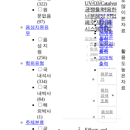
로
정확도
UV/O3/Catalyst
(322)
많
순
공정을 이용한
10개씩 출력
원
내림차순
이
인기도
난분해성 산업
문없음
본
순
조회
10개씩
(97)
폐수 재이용
자
연도순
음성지원유
출력
시스템 개발
료
제목순
무
20개씩
저자순
김성준
출력
음
발행기
전북대학교 대
30개씩
성 지
학원
관순
활
출력
원
2009
용
(256)
50개씩
국내박사
학위유형
도
출력
높
국
100개씩
원문보
은
내석사
출력
기
(334)
자
A
국
료
목차
s
내박사
검색
w
(84)
조회
a
해
t
외박사
음성듣
e
(1)
기
r
주제분류
b
공
2
Effects and