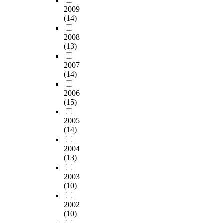
장
싱
d
재
지
i
a
단
2009
비
마
a
의
는
l
n
(14)
내
를
우
e
정
기
i
t
력
사
스
t
책
업
t
2008
i
검
용
의
c
수
체
a
(13)
n
토
하
복
h
단
2
t
t
시
였
강
e
에
0
2007
e
h
횡
으
과
l
대
(14)
0
s
e
하
며
노
l
해
개
a
t
중
,
2006
실
s
논
,
c
r
의
굽
(15)
로
i
의
대
t
e
영
힘
N
i
하
학
i
a
향
전
2005
A
H
는
3
o
t
을
(14)
·
D
-
것
0
n
m
반
후
를
5
을
5
l
e
영
2004
의
투
0
목
개
e
n
(13)
할
태
여
이
적
이
a
t
필
양
후
라
으
었
r
2003
o
요
전
먹
고
로
다
n
(10)
f
가
지
이
명
한
.
i
t
있
특
섭
명
다
이
2002
n
h
고
성
취
하
.
(10)
중
g
e
판
변
,
였
에