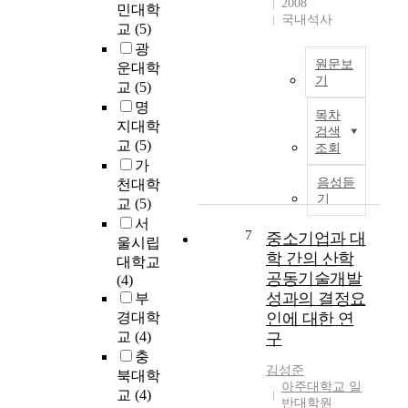
2008
구
민대학
에
e
래
국내석사
가
서
교
(5)
n
브
지
충
광
s
-
속
분
원문보
운대학
i
기
적
기
한
교
(5)
b
둥
으
N
T
명
l
접
로
목차
A
h
지대학
e
합
검색
이
D
e
교
(5)
t
부
조회
루
의
p
r
의
가
어
양
u
e
뚫
음성듣
천대학
지
은
r
기
n
림
교
(5)
고
에
p
d
전
서
있
너
o
7
w
중소기업과 대
단
다
울시립
지
s
e
파
학 간의 산학
.
대학교
항
e
n
괴
공동기술개발
하
(4)
상
o
e
에
지
성과의 결정요
부
성
f
e
대
만
경대학
인에 대한 연
을
t
d
해
소
교
(4)
구
유
h
t
취
비
지
충
i
o
약
자
김성준
하
북대학
s
f
하
아주대학교 일
가
는
교
(4)
r
o
다
반대학원
요