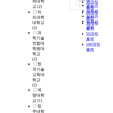
순
조회
제대학
이
10개씩
A
m
은
특
a
d
하
연도순
교
(2)
며
출력
D
n
부
성
n
w
중
제목순
,
차
20개씩
가
형
가
,
i
a
과
저자순
실
의과학
출력
시
r
가
관
e
s
횡
발행기
리
대학교
상
e
치
30개씩
리
s
t
하
관순
콘
(2)
하
a
가
출력
특
i
e
중
웨
과
부
c
매
성
50개씩
n
w
을
이
학기술
로
t
우
,
출력
K
a
받
퍼
들
o
높
연합대
관
o
100개씩
t
는
를
어
r
고
학원대
계
r
출력
e
플
사
가
를
,
특
학교
e
r
랫
용
는
이
국
성
(2)
a
t
플
하
기
용
민
으
한
a
o
레
여
전
하
생
로
국기술
d
s
이
외
을
여
활
구
o
교육대
e
트
부
연
연
과
분
p
학교
c
접
충
구
속
매
할
t
(2)
u
합
격
하
적
우
수
t
계
r
부
에
였
인
밀
있
h
명대학
e
성
약
다
속
접
었
e
교
(1)
s
능
한
.
성
하
다
a
u
청
평
결
발
지
.
c
f
가
주대학
정