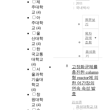
데
e
제
l
.
2011
구
매
s
주대학
l
국내박사
이
하
우
e
교
(4)
o
러
는
중
a
아
w
한
성
원문보
요
r
.
주대학
접
능
기
하
c
E
합
교
(4)
을
다
본
h
s
부
울
목차
발
.
연
i
p
의
검색
산대학
휘
따
구
s
e
취
조회
교
(4)
하
라
의
t
c
성
기
한
서
목
o
음성듣
i
적
위
국교통
본
적
r
기
a
파
해
대학교
인
은
e
l
괴
필
(4)
은
중
d
8
고정화균체를
l
를
요
서
석
소
e
y
충진한 column
방
한
울과학
사
기
f
,
지
형 reactor에 의
전
학
기술대
업
i
i
하
한 어간장의
력
위
학교
과
n
n
기
량
연속 속성 발
과
(4)
대
e
d
위
을
효
정
창
학
t
u
해
충
중
간
원대학
h
s
정
김성준
당
외
의
교
(4)
e
t
확
경성대학교 대
하
부
공
r