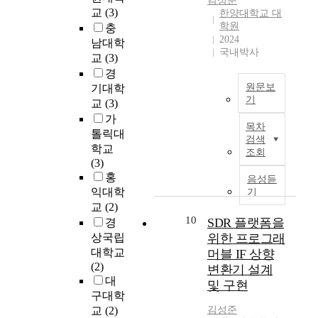
김성준
계
킬
의
밝
r
m
및
교
(3)
한양대학교 대
점
수
하
히
o
o
지
학원
충
에
있
나
는
m
u
2024
침
남대학
다
는
로
것
t
국내박사
n
에
교
(3)
다
지
정
이
h
t
서
랐
경
,
어
다
e
o
는
다
원문보
기대학
그
리
.
p
f
전
기
.
교
(3)
리
육
산
r
w
단
이
고
을
이
가
학
a
a
성
목차
러
N
효
논
톨릭대
간
c
t
능
검색
한
A
소
문
공
학교
t
조회
e
만
한
D
에
은
동
(3)
i
r
을
계
투
의
세
연
홍
c
음성듣
h
명
를
여
하
가
구
익대학
a
기
a
확
해
가
여
지
에
l
교
(2)
s
히
결
먹
분
서
대
10
p
SDR 플랫폼을
경
b
제
하
이
해
비
한
o
상국립
위한 프로그래
e
시
기
섭
하
스
기
i
대학교
e
머블 IF 상향
하
위
취
고
산
존
n
(2)
n
고
변환기 설계
해
및
,
업
문
t
대
e
있
및 구현
서
에
분
에
헌
o
n
구대학
으
휴
너
해
대
을
f
c
며
교
(2)
김성준
대
지
액
해
분