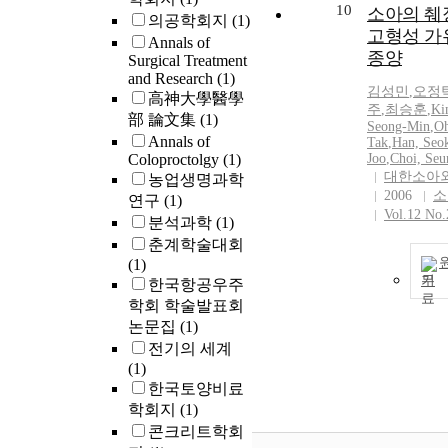
10
소아의 췌
의공학회지
(1)
고형성 가
Annals of
종양
Surgical Treatment
and Research
(1)
김성민
,
오정
高神大學醫學
주
,
최승훈
,
Ki
部 論文集
(1)
Seong-Min
,
Oh
Annals of
Tak
,
Han, Seo
Coloproctolgy
(1)
Joo
,
Choi, Se
대한소아
농업생명과학
2006
소
연구
(1)
Vol.12 No.
분석과학
(1)
춘계학술대회
(1)
기
한국항공우주
학회 학술발표회
논문집
(1)
전기의 세계
(1)
한국토양비료
학회지
(1)
콘크리트학회