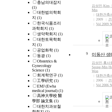
충남의대잡지
김성민
,
Kim
,
(1)
Min
대한법의학회
대한건축
지
(1)
2009
건
한국식품조리
Vol.2009 N
과학회지
(1)
생약학회지
(1)
대한토목학회
기
지
(1)
공업화학
(1)
9
미동산 생
동광
(1)
Obstetrics &
김성민
,
홍사
Gynecology
Seong-Min
,
Ho
Science
(1)
Won
회계학연구
(1)
대한건축
工學硏究
(1)
2006
건
Vol.2006 N
EMJ (Ewha
medical journal)
(1)
高神大學校 醫
學部 論文集
(1)
기
대한치과보철
학회지
(1)