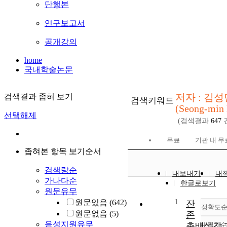
단행본
연구보고서
공개강의
home
국내학술논문
저자 : 김성
검색결과 좁혀 보기
검색키워드
(Seong-min
선택해제
(검색결과
647
무료
기관 내 무
좁혀본 항목 보기순서
검색량순
내보내기
내
가나다순
한글로보기
원문유무
1
원문있음
(642)
잔
정확도
원문없음
(5)
존
음성지원유무
총배설강 
내림차순