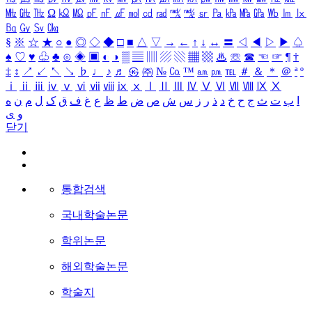
㎒
㎓
㎔
Ω
㏀
㏁
㎊
㎋
㎌
㏖
㏅
㎭
㎮
㎯
㏛
㎩
㎪
㎫
㎬
㏝
㏐
㏓
㏃
㏉
㏜
㏆
§
※
☆
★
○
●
◎
◇
◆
□
■
△
▽
→
←
↑
↓
↔
〓
◁
◀
▷
▶
♤
♠
♡
♥
♧
♣
⊙
◈
▣
◐
◑
▒
▤
▥
▨
▧
▦
▩
♨
☏
☎
☜
☞
¶
†
‡
↕
↗
↙
↖
↘
♭
♩
♪
♬
㉿
㈜
№
㏇
™
㏂
㏘
℡
＃
＆
＊
＠
ª
º
ⅰ
ⅱ
ⅲ
ⅳ
ⅴ
ⅵ
ⅶ
ⅷ
ⅸ
ⅹ
Ⅰ
Ⅱ
Ⅲ
Ⅳ
Ⅴ
Ⅵ
Ⅶ
Ⅷ
Ⅸ
Ⅹ
ا
ب
ت
ث
ج
ح
خ
د
ذ
ر
ز
س
ش
ص
ض
ط
ظ
ع
غ
ف
ق
ک
ل
م
ن
ه
و
ی
닫기
통합검색
국내학술논문
학위논문
해외학술논문
학술지