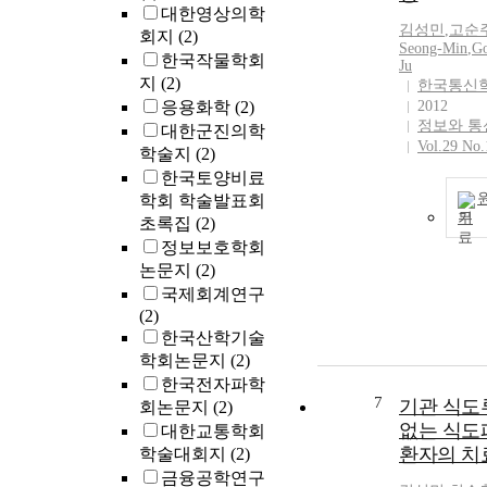
대한영상의학
김성민
,
고순
회지
(2)
Seong-Min
,
Go
한국작물학회
Ju
지
(2)
한국통신
응용화학
(2)
2012
정보와 통
대한군진의학
Vol.29 No.
학술지
(2)
한국토양비료
학회 학술발표회
기
초록집
(2)
정보보호학회
논문지
(2)
국제회계연구
(2)
한국산학기술
학회논문지
(2)
한국전자파학
7
기관 식도
회논문지
(2)
없는 식도
대한교통학회
환자의 치
학술대회지
(2)
금융공학연구