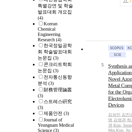
기
2
특별강연 및 학술
발표대회 개요집
(4)
Korean
Chemical
Engineering
Research
(4)
한국정밀공학
회 학술발표대회
논문집
(3)
콘크리트학회
5
Synthesis a
논문집
(3)
Application
전자통신동향
Novel Azom
분석
(3)
Metal Comp
財務管理論叢
for the Org
(3)
Electrolumi
스트레스硏究
Devices
(3)
제품안전
(3)
김성민
,
김진
Journal of
명
,
김영관
,
하
Yeungnam Medical
경
,
Kim
,
Seon
Science
(3)
Min
,
Kim
, Jin