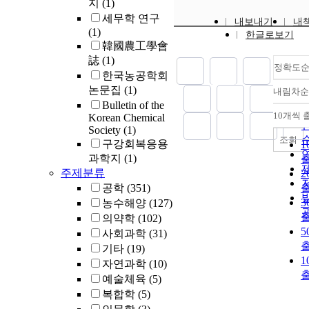
지
(1)
세무학 연구
내보내기
내
(1)
한글로보기
韓國農工學會
誌
(1)
정확도
한국농공학회
논문집
(1)
내림차순
Bulletin of the
10개씩 
Korean Chemical
Society
(1)
조회
구강회복응용
1
과학지
(1)
주제분류
2
공학
(351)
3
농수해양
(127)
의약학
(102)
5
사회과학
(31)
기타
(19)
1
자연과학
(10)
예술체육
(5)
복합학
(5)