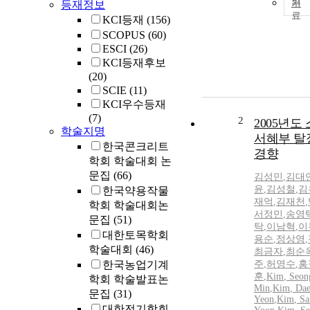
기
등재정보
KCI등재
(156)
SCOPUS
(60)
ESCI
(26)
KCI등재후보
(20)
SCIE
(11)
KCI우수등재
(7)
2
2005년도
학술지명
서혜부 탈
한국콘크리트
경향
학회 학술대회 논
문집
(66)
김성민
,
김대
윤
,
김성철
,
김
한국약용작물
재억
,
김재천
,
학회 학술대회논
서정민
,
송영
문집
(51)
탁
,
이남혁
,
이
대한토목학회
용순
,
정상영
,
학술대회
(46)
최금자
,
최순
한국농업기계
주
,
허영수
,
홍
훈
,
Kim
,
Seon
학회 학술발표논
Min
,
Kim
, Da
문집
(31)
Yeon
,
Kim
, S
대한전기학회