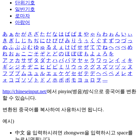
단위기호
일반기호
로마자
아랍어
あ
ぁ
か
が
さ
ざ
た
だ
な
は
ば
ぱ
ま
や
ゃ
ら
わ
ゎ
ん
い
ぃ
き
ぎ
し
じ
ち
ぢ
に
ひ
び
ぴ
み
り
う
ぅ
く
ぐ
す
ず
つ
づ
っ
ぬ
ふ
ぶ
ぷ
む
ゆ
ゅ
る
え
ぇ
け
げ
せ
ぜ
て
で
ね
へ
べ
ぺ
め
れ
お
ぉ
こ
ご
そ
ぞ
と
ど
の
ほ
ぼ
ぽ
も
よ
ょ
ろ
を
ア
ァ
カ
サ
ザ
タ
ダ
ナ
ハ
バ
パ
マ
ヤ
ャ
ラ
ワ
ヮ
ン
イ
ィ
キ
ギ
シ
ジ
チ
ヂ
ニ
ヒ
ビ
ピ
ミ
リ
ウ
ゥ
ク
グ
ス
ズ
ツ
ヅ
ッ
ヌ
フ
ブ
プ
ム
ユ
ュ
ル
エ
ェ
ケ
ゲ
セ
ゼ
テ
デ
ヘ
ベ
ペ
メ
レ
オ
ォ
コ
ゴ
ソ
ゾ
ト
ド
ノ
ホ
ボ
ポ
モ
ヨ
ョ
ロ
ヲ
―
http://chineseinput.net/
에서 pinyin(병음)방식으로 중국어를 변환
할 수 있습니다.
변환된 중국어를 복사하여 사용하시면 됩니다.
예시)
中文 을 입력하시려면
zhongwen
을 입력하시고 space를
누르시면됩니다.