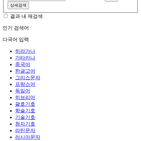
상세검색
결과 내 재검색
인기 검색어
다국어 입력
히라가나
가타카나
중국어
한글고어
그리스문자
프랑스어
독일어
히브리어
괄호기호
학술기호
기술기호
첨자기호
라틴문자
러시아문자