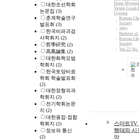
Dong Myeong
대한조선학회
Yeong Gwan
,
논문집
(3)
Gyeong
춘계학술연구
Korean Ch
Society
발표회
(3)
2001
한국비파괴검
Bulletin of
사학회지
(2)
Korean Ch
Society
哲學硏究
(2)
Vol.22 No.
高凰論集
(2)
대한화학요법
학회지
(2)
기
한국토양비료
학회 학술발표회
(2)
대한정형외과
학회지
(2)
전기학회논문
지
(2)
대한용접·접합
6
스마트TV
학회지
(2)
행태와 시
정보와 통신
(2)
망