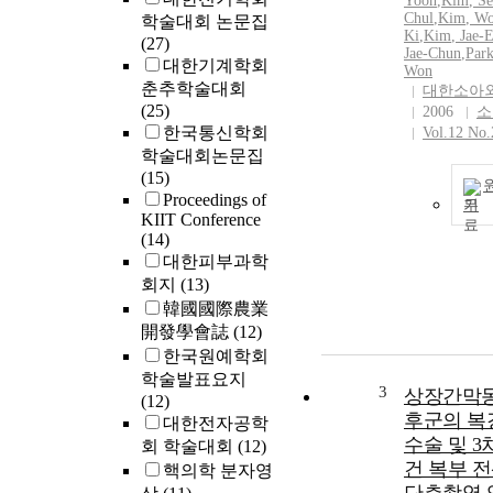
Yoon
,
Kim
,
Se
Chul
,
Kim
, W
학술대회 논문집
Ki
,
Kim
, Jae-
(27)
Jae-Chun
,
Par
대한기계학회
Won
춘추학술대회
대한소아
(25)
2006
소
한국통신학회
Vol.12 No.
학술대회논문집
(15)
Proceedings of
기
KIIT Conference
(14)
대한피부과학
회지
(13)
韓國國際農業
開發學會誌
(12)
한국원예학회
학술발표요지
3
상장간막동
(12)
후군의 복
대한전자공학
수술 및 
회 학술대회
(12)
건 복부 
핵의학 분자영