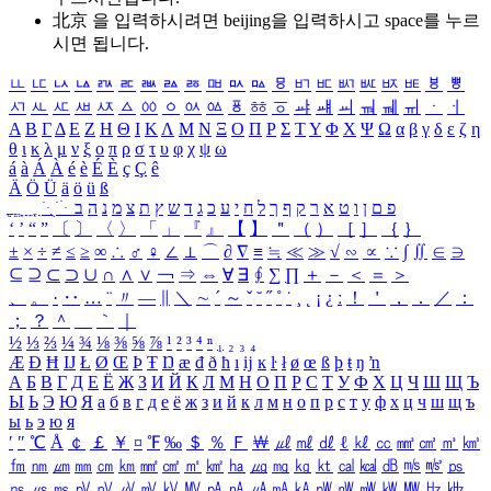
北京 을 입력하시려면
beijing
을 입력하시고 space를 누르
시면 됩니다.
ㅥ
ㅦ
ㅧ
ㅨ
ㅩ
ㅪ
ㅫ
ㅬ
ㅭ
ㅮ
ㅯ
ㅰ
ㅱ
ㅲ
ㅳ
ㅴ
ㅵ
ㅶ
ㅷ
ㅸ
ㅹ
ㅺ
ㅻ
ㅼ
ㅽ
ㅾ
ㅿ
ㆀ
ㆁ
ㆂ
ㆃ
ㆄ
ㆅ
ㆆ
ㆇ
ㆈ
ㆉ
ㆊ
ㆋ
ㆌ
ㆍ
ㆎ
Α
Β
Γ
Δ
Ε
Ζ
Η
Θ
Ι
Κ
Λ
Μ
Ν
Ξ
Ο
Π
Ρ
Σ
Τ
Υ
Φ
Χ
Ψ
Ω
α
β
γ
δ
ε
ζ
η
θ
ι
κ
λ
μ
ν
ξ
ο
π
ρ
σ
τ
υ
φ
χ
ψ
ω
á
à
Á
À
é
è
É
È
ç
Ç
ê
Ä
Ö
Ü
ä
ö
ü
ß
ְ
ֳ
ֲ
ֱ
ָ
ַ
ֵ
ֶ
ִ
ֹ
ּ
ֻ
ׂ
ׁ
ּ
ב
ה
נ
מ
צ
ת
ץ
ש
ד
ג
כ
ע
י
ח
ל
ך
ף
ק
ר
א
ט
ו
ן
ם
פ
‘
’
“
”
〔
〕
〈
〉
「
」
『
』
【
】
＂
（
）
［
］
｛
｝
±
×
÷
≠
≤
≥
∞
∴
♂
♀
∠
⊥
⌒
∂
∇
≡
≒
≪
≫
√
∽
∝
∵
∫
∬
∈
∋
⊆
⊇
⊂
⊃
∪
∩
∧
∨
￢
⇒
⇔
∀
∃
∮
∑
∏
＋
－
＜
＝
＞
、
。
·
‥
…
¨
〃
―
∥
＼
∼
´
～
ˇ
˘
˝
˚
˙
¸
˛
¡
¿
ː
！
＇
，
．
／
：
；
？
＾
＿
｀
｜
½
⅓
⅔
¼
¾
⅛
⅜
⅝
⅞
¹
²
³
⁴
ⁿ
₁
₂
₃
₄
Æ
Ð
Ħ
Ĳ
Ł
Ø
Œ
Þ
Ŧ
Ŋ
æ
đ
ð
ħ
ı
ĳ
ĸ
ŀ
ł
ø
œ
ß
þ
ŧ
ŋ
ŉ
А
Б
В
Г
Д
Е
Ё
Ж
З
И
Й
К
Л
М
Н
О
П
Р
С
Т
У
Ф
Х
Ц
Ч
Ш
Щ
Ъ
Ы
Ь
Э
Ю
Я
а
б
в
г
д
е
ё
ж
з
и
й
к
л
м
н
о
п
р
с
т
у
ф
х
ц
ч
ш
щ
ъ
ы
ь
э
ю
я
′
″
℃
Å
￠
￡
￥
¤
℉
‰
＄
％
Ｆ
￦
㎕
㎖
㎗
ℓ
㎘
㏄
㎣
㎤
㎥
㎦
㎙
㎚
㎛
㎜
㎝
㎞
㎟
㎠
㎡
㎢
㏊
㎍
㎎
㎏
㏏
㎈
㎉
㏈
㎧
㎨
㎰
㎱
㎲
㎳
㎴
㎵
㎶
㎷
㎸
㎹
㎀
㎁
㎂
㎃
㎄
㎺
㎻
㎽
㎾
㎿
㎐
㎑