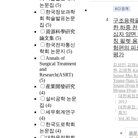
논문집
(5)
한국정보과학
회 학술발표논문
4
구조응력을
집
(5)
한 하중 
資源科學硏究
십자 양면
論文集
(5)
칭 필렛 용
한국전자통신
험편의 피
학회 논문지
(5)
평가
Annals of
Surgical Treatment
김성민
,
김영
and
현
,
김명현
,
Ki
Research(ASRT)
Seong-Min
,
K
(5)
Young-Nam
,
L
Seung-Hyun
,
産業開發硏究
Myung-Hyun
(4)
대한용접
설비공학 논문
2012
집
(4)
대한용접
세무회계연구
회지
(4)
Vol.30 No.
한국도로학회
논문집
(4)
원문
대한용접학회