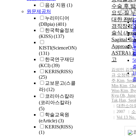
음성 지원
(1)
수술 후 
10개씩 
원문제공처
요도-질 
누리미디어
대한 전방
조회
1
(DBpia)
(401)
경직장적 
한국학술정보
술식 (Anter
2
(KISS)
(137)
Sagittal Tra
Approach,
3
KISTI(ScienceON)
ASTRA) 
(131)
고
한국연구재단
5
(KCI)
(39)
김성민
,
김창
KERIS(RISS)
1
규
,
오정탁
,
한
(25)
주
,
Kim
,
Seon
교보문고(스콜
Min
,
Kim
, Ch
라)
(12)
Woo
,
Kim
, By
Kyu
,
Oh, Jung
코리아스칼라
Tak
,
Han, Seo
(코리아스칼라)
대한소아
(5)
2007
소
학술교육원
Vol.13 No.
(eArticle)
(3)
KERIS(RISS)
(1)