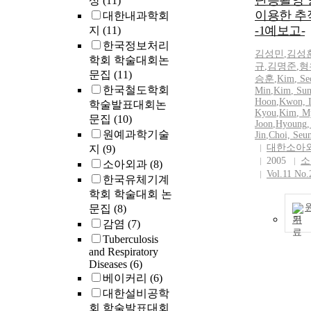
단층촬영 
상
(11)
이용한 추
대한내과학회
-1예보고-
지
(11)
한국정보처리
김성민
,
김성
학회 학술대회논
규
,
김명준
,
형
문집
(11)
승훈
,
Kim
,
Se
한국철도학회
Min
,
Kim
, Su
Hoon
,
Kwon, I
학술발표대회논
Kyou
,
Kim
, M
문집
(10)
Joon
,
Hyoung,
원예과학기술
Jin
,
Choi, Seu
대한소아
지
(9)
2005
소
소아외과
(8)
Vol.11 No.
한국유체기계
학회 학술대회 논
문집
(8)
기
감염
(7)
Tuberculosis
and Respiratory
Diseases
(6)
베이커리
(6)
대한설비공학
회 학술발표대회