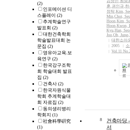
김성민
,
최승
(2)
훈
,
권인규
,
한
인포메이션 디
정탁
,
Kim
,
Se
스플레이
(2)
Min
,
Choi, Se
Hoon
,
Kim
, S
추계학술연구
Hoon
,
Kwon, I
발표회
(2)
Kyu
,
Han, Seo
대한건축학회
Joo
,
Oh, Jung-
학술발표대회 논
대한소아
2005
소
문집
(2)
Vol.11 No.
영유아교육.보
육연구
(2)
한국강구조학
기
회 학술대회 발표
집
(2)
건축사
(2)
한국자원식물
학회 추계학술대
회 자료집
(2)
동의생리병리
학회지
(1)
8
건축마당 -
社會科學硏究
서
(1)