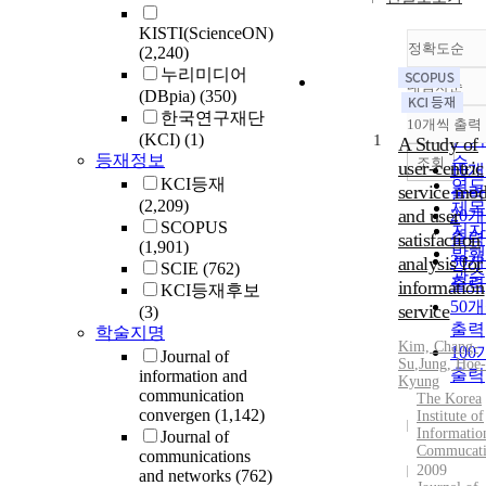
KISTI(ScienceON)
정확도순
(2,240)
누리미디어
내림차순
정확
(DBpia)
(350)
순
한국연구재단
10개씩 출력
내림
(KCI)
(1)
인기
1
A Study of
등재정보
순
조회
user-centric
10
KCI등재
연도
service mod
출력
(2,209)
제목
and user
20
SCOPUS
저자
satisfaction
출력
(1,901)
발행
30
analysis for
SCIE
(762)
관순
출력
information
KCI등재후보
50
service
(3)
출력
학술지명
Kim, Chang-
10
Journal of
Su
,
Jung, Hoe-
출력
information and
Kyung
communication
The Korea
convergen
(1,142)
Institute of
Informatio
Journal of
Commucat
communications
2009
and networks
(762)