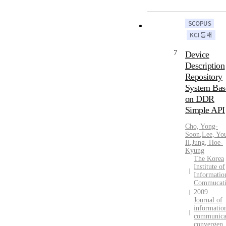
7
Device
Description
Repository
System Bas
on DDR
Simple API
Cho, Yong-
Soon
,
Lee, Yo
Il
,
Jung, Hoe-
Kyung
The Korea
Institute of
Informatio
Commucat
2009
Journal of
informatio
communica
convergen