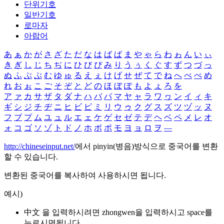
단위기호
일반기호
로마자
아랍어
あ
ぁ
か
が
さ
ざ
た
だ
な
は
ば
ぱ
ま
や
ゃ
ら
わ
ゎ
ん
い
ぃ
き
ぎ
し
じ
ち
ぢ
に
ひ
び
ぴ
み
り
う
ぅ
く
ぐ
す
ず
つ
づ
っ
ぬ
ふ
ぶ
ぷ
む
ゆ
ゅ
る
え
ぇ
け
げ
せ
ぜ
て
で
ね
へ
べ
ぺ
め
れ
お
ぉ
こ
ご
そ
ぞ
と
ど
の
ほ
ぼ
ぽ
も
よ
ょ
ろ
を
ア
ァ
カ
サ
ザ
タ
ダ
ナ
ハ
バ
パ
マ
ヤ
ャ
ラ
ワ
ヮ
ン
イ
ィ
キ
ギ
シ
ジ
チ
ヂ
ニ
ヒ
ビ
ピ
ミ
リ
ウ
ゥ
ク
グ
ス
ズ
ツ
ヅ
ッ
ヌ
フ
ブ
プ
ム
ユ
ュ
ル
エ
ェ
ケ
ゲ
セ
ゼ
テ
デ
ヘ
ベ
ペ
メ
レ
オ
ォ
コ
ゴ
ソ
ゾ
ト
ド
ノ
ホ
ボ
ポ
モ
ヨ
ョ
ロ
ヲ
―
http://chineseinput.net/
에서 pinyin(병음)방식으로 중국어를 변환
할 수 있습니다.
변환된 중국어를 복사하여 사용하시면 됩니다.
예시)
中文 을 입력하시려면
zhongwen
을 입력하시고 space를
누르시면됩니다.