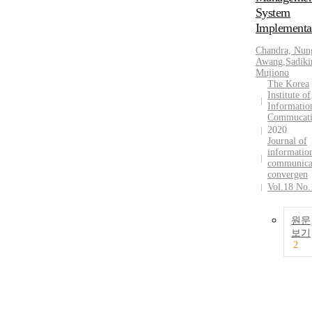
System
Implementa
Chandra, Nun
Awang
,
Sadiki
Mujiono
The Korea
Institute of
Informatio
Commucat
2020
Journal of
informatio
communica
convergen
Vol.18 No.
원문
보기
2