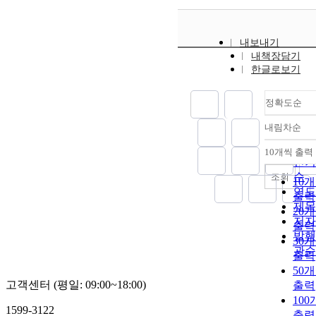
내보내기
내책장담기
한글로보기
정확도순
내림차순
정확
순
10개씩 출력
내림
인기
순
조회
10
연도
출력
제목
20
저자
출력
발행
30
관순
출력
50
고객센터 (평일: 09:00~18:00)
출력
10
1599-3122
출력