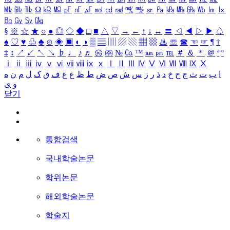
㎒
㎓
㎔
Ω
㏀
㏁
㎊
㎋
㎌
㏖
㏅
㎭
㎮
㎯
㏛
㎩
㎪
㎫
㎬
㏝
㏐
㏓
㏃
㏉
㏜
㏆
§
※
☆
★
○
●
◎
◇
◆
□
■
△
▽
→
←
↑
↓
↔
〓
◁
◀
▷
▶
♤
♠
♡
♥
♧
♣
⊙
◈
▣
◐
◑
▒
▤
▥
▨
▧
▦
▩
♨
☏
☎
☜
☞
¶
†
‡
↕
↗
↙
↖
↘
♭
♩
♪
♬
㉿
㈜
№
㏇
™
㏂
㏘
℡
＃
＆
＊
＠
ª
º
ⅰ
ⅱ
ⅲ
ⅳ
ⅴ
ⅵ
ⅶ
ⅷ
ⅸ
ⅹ
Ⅰ
Ⅱ
Ⅲ
Ⅳ
Ⅴ
Ⅵ
Ⅶ
Ⅷ
Ⅸ
Ⅹ
ا
ب
ت
ث
ج
ح
خ
د
ذ
ر
ز
س
ش
ص
ض
ط
ظ
ع
غ
ف
ق
ک
ل
م
ن
ه
و
ی
닫기
통합검색
국내학술논문
학위논문
해외학술논문
학술지