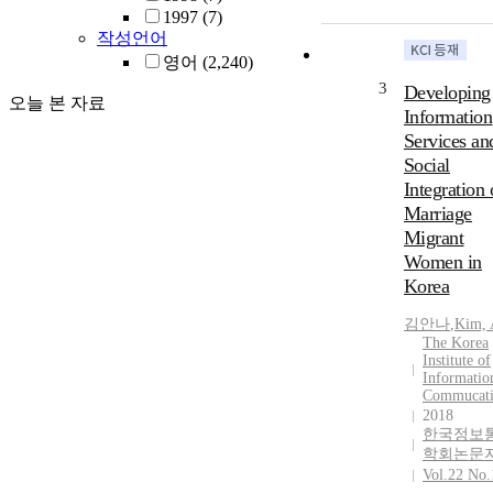
1997
(7)
작성언어
영어
(2,240)
3
Developing
오늘 본 자료
Information
Services an
Social
Integration 
Marriage
Migrant
Women in
Korea
김안나
,
Kim, 
The Korea
Institute of
Informatio
Commucat
2018
한국정보
학회논문
Vol.22 No.