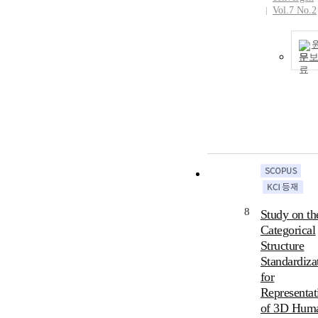
Vol.7 No.2
문
8
Study on th
Categorical
Structure
Standardiza
for
Representat
of 3D Hum