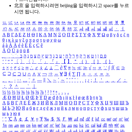
北京 을 입력하시려면
beijing
을 입력하시고 space를 누르
시면 됩니다.
ㅥ
ㅦ
ㅧ
ㅨ
ㅩ
ㅪ
ㅫ
ㅬ
ㅭ
ㅮ
ㅯ
ㅰ
ㅱ
ㅲ
ㅳ
ㅴ
ㅵ
ㅶ
ㅷ
ㅸ
ㅹ
ㅺ
ㅻ
ㅼ
ㅽ
ㅾ
ㅿ
ㆀ
ㆁ
ㆂ
ㆃ
ㆄ
ㆅ
ㆆ
ㆇ
ㆈ
ㆉ
ㆊ
ㆋ
ㆌ
ㆍ
ㆎ
Α
Β
Γ
Δ
Ε
Ζ
Η
Θ
Ι
Κ
Λ
Μ
Ν
Ξ
Ο
Π
Ρ
Σ
Τ
Υ
Φ
Χ
Ψ
Ω
α
β
γ
δ
ε
ζ
η
θ
ι
κ
λ
μ
ν
ξ
ο
π
ρ
σ
τ
υ
φ
χ
ψ
ω
á
à
Á
À
é
è
É
È
ç
Ç
ê
Ä
Ö
Ü
ä
ö
ü
ß
ְ
ֳ
ֲ
ֱ
ָ
ַ
ֵ
ֶ
ִ
ֹ
ּ
ֻ
ׂ
ׁ
ּ
ב
ה
נ
מ
צ
ת
ץ
ש
ד
ג
כ
ע
י
ח
ל
ך
ף
ק
ר
א
ט
ו
ן
ם
פ
‘
’
“
”
〔
〕
〈
〉
「
」
『
』
【
】
＂
（
）
［
］
｛
｝
±
×
÷
≠
≤
≥
∞
∴
♂
♀
∠
⊥
⌒
∂
∇
≡
≒
≪
≫
√
∽
∝
∵
∫
∬
∈
∋
⊆
⊇
⊂
⊃
∪
∩
∧
∨
￢
⇒
⇔
∀
∃
∮
∑
∏
＋
－
＜
＝
＞
、
。
·
‥
…
¨
〃
―
∥
＼
∼
´
～
ˇ
˘
˝
˚
˙
¸
˛
¡
¿
ː
！
＇
，
．
／
：
；
？
＾
＿
｀
｜
½
⅓
⅔
¼
¾
⅛
⅜
⅝
⅞
¹
²
³
⁴
ⁿ
₁
₂
₃
₄
Æ
Ð
Ħ
Ĳ
Ł
Ø
Œ
Þ
Ŧ
Ŋ
æ
đ
ð
ħ
ı
ĳ
ĸ
ŀ
ł
ø
œ
ß
þ
ŧ
ŋ
ŉ
А
Б
В
Г
Д
Е
Ё
Ж
З
И
Й
К
Л
М
Н
О
П
Р
С
Т
У
Ф
Х
Ц
Ч
Ш
Щ
Ъ
Ы
Ь
Э
Ю
Я
а
б
в
г
д
е
ё
ж
з
и
й
к
л
м
н
о
п
р
с
т
у
ф
х
ц
ч
ш
щ
ъ
ы
ь
э
ю
я
′
″
℃
Å
￠
￡
￥
¤
℉
‰
＄
％
Ｆ
￦
㎕
㎖
㎗
ℓ
㎘
㏄
㎣
㎤
㎥
㎦
㎙
㎚
㎛
㎜
㎝
㎞
㎟
㎠
㎡
㎢
㏊
㎍
㎎
㎏
㏏
㎈
㎉
㏈
㎧
㎨
㎰
㎱
㎲
㎳
㎴
㎵
㎶
㎷
㎸
㎹
㎀
㎁
㎂
㎃
㎄
㎺
㎻
㎽
㎾
㎿
㎐
㎑