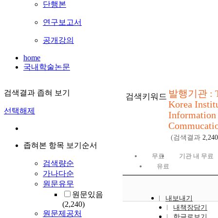
단행본
연구보고서
공개강의
home
국내학술논문
발행기관 : T
검색결과 좁혀 보기
검색키워드
Korea Instit
선택해제
Information
Commucati
(검색결과
2,240
좁혀본 항목 보기순서
무료
기관 내 무료
검색량순
유료
가나다순
원문유무
원문있음
내보내기
(2,240)
내책장담기
원문제공처
한글로보기