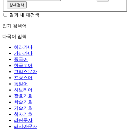
상세검색
결과 내 재검색
인기 검색어
다국어 입력
히라가나
가타카나
중국어
한글고어
그리스문자
프랑스어
독일어
히브리어
괄호기호
학술기호
기술기호
첨자기호
라틴문자
러시아문자