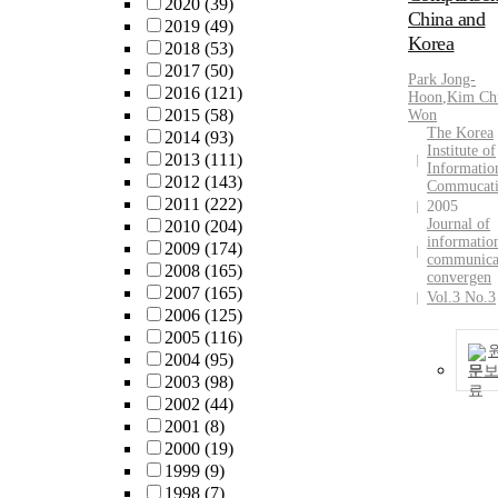
2020
(39)
China and
2019
(49)
Korea
2018
(53)
2017
(50)
Park Jong-
2016
(121)
Hoon
,
Kim Ch
2015
(58)
Won
The Korea
2014
(93)
Institute of
2013
(111)
Informatio
2012
(143)
Commucat
2011
(222)
2005
Journal of
2010
(204)
informatio
2009
(174)
communica
2008
(165)
convergen
2007
(165)
Vol.3 No.3
2006
(125)
2005
(116)
2004
(95)
문
2003
(98)
2002
(44)
2001
(8)
2000
(19)
1999
(9)
1998
(7)