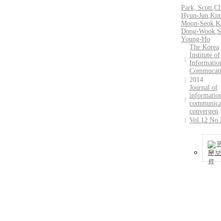
Park, Scott
,
Ch
Hyun-Jun
,
Kim
Moon-Seok
,
K
Dong-Wook
,
S
Young-Ho
The Korea
Institute of
Informatio
Commucat
2014
Journal of
informatio
communica
convergen
Vol.12 No.
문