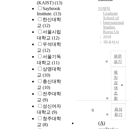
t
t
o
(KAIST)
(13)
e
e
t
a
c
Saybrook
s
이재익
p
e
g
a
Institute.
(13)
Graduate
s
e
n
School of
e
l
한신대학
i
r
International
t
s
a
교
(12)
n
s
Studies,
i
a
c
g
서울시립
o
Korea Un
o
n
c
2018
t
n
대학교
(12)
n
d
e
국내석사
h
a
우석대학
h
i
p
e
l
교
(12)
)
a
n
t
i
i
서울기독
원문
s
a
a
m
t
보기
대학교
(11)
b
l
n
p
y
상명대학
A
e
l
c
a
c
목
B
교
(10)
e
c
e
c
차
u
S
총신대학
n
o
o
검
t
l
T
g
교
(10)
u
f
색
o
t
R
i
조
n
전주대학
s
f
(
A
회
v
t
p
교
(9)
s
o
C
e
r
e
성신여자
o
r
T
음성
n
9
i
c
대학교
(9)
c
i
듣기
t
e
i
i
d
청주대학
o
s
(A)
a
o
o
교
(8)
T
e
,
l
,