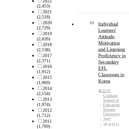
2022
i
m
n
o
t
e
(2,453)
p
c
m
T
,
s
a
2021
a
a
e
p
h
f
d
(2,518)
o
c
.
l
e
r
e
2020
10
Individual
p
t
A
e
f
o
r
(2,729)
Learners'
a
o
t
x
i
m
s
2019
f
Attitude,
h
a
r
p
(2,626)
.
s
e
Motivation
n
s
r
2018
T
c
y
d
and Listening
t
(2,538)
i
h
h
,
s
s
Proficiency in
2017
m
i
o
K
i
u
(2,371)
Secondary
a
s
o
a
g
b
2016
r
s
EFL
l
t
(1,912)
n
-
y
t
Classroom in
f
z
2015
i
t
s
u
Korea
a
(1,969)
,
f
h
c
d
c
2014
K
i
e
h
y
최갑균
1
t
(2,154)
r
c
m
Graduate
o
i
0
o
2013
u
a
School of
e
o
s
(1,974)
0
r
Education,
e
n
w
l
t
Sogang
2012
-
g
t
a
i
h
University
(1,712)
r
e
i
s
n
e
2002
2011
e
r
n
t
국내석사
S
f
(1,769)
l
,
L