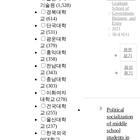
e
Graduate
기술원
(1,528)
s
School of
경북대학
Government,
t
교
(614)
Business, and
i
Entre
단국대학
g
2021
교
(531)
a
국내석사
광운대학
t
교
(379)
i
원문
o
홍익대학
보기
n
교
(358)
i
전남대학
음성
s
교
(343)
듣기
t
충남대학
o
교
(303)
d
이화여자
o
대학교
(278)
V
d
건국대학
a
e
3
Political
교
(255)
n
t
socialization
울산대학
u
e
of middle
교
(237)
a
r
school
b
한국외국
m
students in
a
어대학교
i