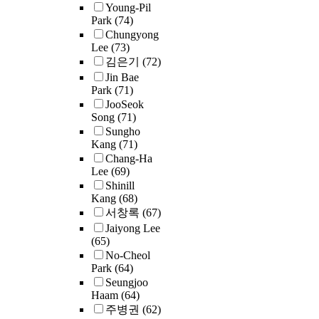
r
s
a
a
Young-Pil
e
t
s
a
Park
(74)
v
c
c
h
,
t
i
Chungyong
o
h
o
e
a
Lee
(73)
d
r
o
n
p
n
김은기
(72)
t
a
t
d
e
d
h
Jin Bae
b
h
a
r
i
Park
(71)
a
l
e
r
s
n
JooSeok
t
e
r
y
o
g
Song
(71)
e
.
i
d
n
o
Sungho
c
I
n
a
a
Kang
(71)
f
o
n
r
t
l
Chang-Ha
t
n
H
e
a
i
Lee
(69)
h
o
o
l
w
t
Shinill
e
m
n
a
a
y
Kang
(68)
e
i
d
t
s
c
서창록
(67)
d
s
u
i
c
u
Jaiyong Lee
u
t
r
o
o
l
(65)
c
2
s
a
n
l
t
No-Cheol
a
.
d
s
t
l
i
Park
(64)
t
e
m
o
e
n
Seungjoo
i
·
v
o
t
c
Haam
(64)
m
o
o
r
h
t
주병권
(62)
i
.
n
t
e