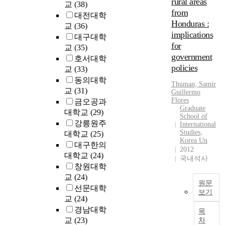
rural areas
r
교
(38)
s
s
from
s
c
대전대학
,
Honduras :
e
a
교
(36)
i
i
implications
r
대구대학
n
n
for
r
교
(35)
c
S
i
government
l
호서대학
o
e
policies
u
교
(33)
u
d
d
동의대학
t
Thuman, Samir
o
i
교
(31)
Guillermo
h
u
n
Flores
금오공과
K
t
g
Graduate
대학교
(29)
o
w
School of
t
강릉원주
r
International
i
h
Studies,
대학교
(25)
e
t
.
e
Korea Un
a
대구한의
h
m
2012
.
i
대학교
(24)
t
i
국내석사
s
w
,
창원대학
d
s
o
교
(24)
d
원문
i
s
선문대학
l
보기
m
u
e
교
(24)
i
T
b
s
경남대학
목
l
h
-
c
교
(23)
차
a
e