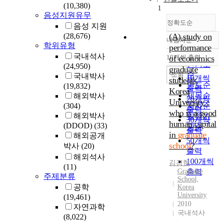
(10,380)
1
음성지원유무
정확도순
음성 지원
(28,676)
(A) study on
내림차순
정확도
학위유형
performance
순
국내석사
10개씩 출력
of economics
내림차순
인기도
(24,950)
graduate
순
조회
국내박사
10개씩
students,
연도순
(19,832)
출력
Korea
제목순
해외박사
20개씩
University :
(304)
저자순
출력
who is a good
해외박사
발행기
30개씩
human capital
(DDOD)
(33)
관순
출력
in
graduate
해외공개
50개씩
school
?
박사
(20)
출력
해외석사
100개씩
김경현
(11)
Graduate
출력
주제분류
School,
공학
Korea
University
(19,461)
2010
자연과학
국내석사
(8,022)