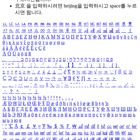
北京 을 입력하시려면
beijing
을 입력하시고 space를 누르
시면 됩니다.
ㅥ
ㅦ
ㅧ
ㅨ
ㅩ
ㅪ
ㅫ
ㅬ
ㅭ
ㅮ
ㅯ
ㅰ
ㅱ
ㅲ
ㅳ
ㅴ
ㅵ
ㅶ
ㅷ
ㅸ
ㅹ
ㅺ
ㅻ
ㅼ
ㅽ
ㅾ
ㅿ
ㆀ
ㆁ
ㆂ
ㆃ
ㆄ
ㆅ
ㆆ
ㆇ
ㆈ
ㆉ
ㆊ
ㆋ
ㆌ
ㆍ
ㆎ
Α
Β
Γ
Δ
Ε
Ζ
Η
Θ
Ι
Κ
Λ
Μ
Ν
Ξ
Ο
Π
Ρ
Σ
Τ
Υ
Φ
Χ
Ψ
Ω
α
β
γ
δ
ε
ζ
η
θ
ι
κ
λ
μ
ν
ξ
ο
π
ρ
σ
τ
υ
φ
χ
ψ
ω
á
à
Á
À
é
è
É
È
ç
Ç
ê
Ä
Ö
Ü
ä
ö
ü
ß
ְ
ֳ
ֲ
ֱ
ָ
ַ
ֵ
ֶ
ִ
ֹ
ּ
ֻ
ׂ
ׁ
ּ
ב
ה
נ
מ
צ
ת
ץ
ש
ד
ג
כ
ע
י
ח
ל
ך
ף
ק
ר
א
ט
ו
ן
ם
פ
‘
’
“
”
〔
〕
〈
〉
「
」
『
』
【
】
＂
（
）
［
］
｛
｝
±
×
÷
≠
≤
≥
∞
∴
♂
♀
∠
⊥
⌒
∂
∇
≡
≒
≪
≫
√
∽
∝
∵
∫
∬
∈
∋
⊆
⊇
⊂
⊃
∪
∩
∧
∨
￢
⇒
⇔
∀
∃
∮
∑
∏
＋
－
＜
＝
＞
、
。
·
‥
…
¨
〃
―
∥
＼
∼
´
～
ˇ
˘
˝
˚
˙
¸
˛
¡
¿
ː
！
＇
，
．
／
：
；
？
＾
＿
｀
｜
½
⅓
⅔
¼
¾
⅛
⅜
⅝
⅞
¹
²
³
⁴
ⁿ
₁
₂
₃
₄
Æ
Ð
Ħ
Ĳ
Ł
Ø
Œ
Þ
Ŧ
Ŋ
æ
đ
ð
ħ
ı
ĳ
ĸ
ŀ
ł
ø
œ
ß
þ
ŧ
ŋ
ŉ
А
Б
В
Г
Д
Е
Ё
Ж
З
И
Й
К
Л
М
Н
О
П
Р
С
Т
У
Ф
Х
Ц
Ч
Ш
Щ
Ъ
Ы
Ь
Э
Ю
Я
а
б
в
г
д
е
ё
ж
з
и
й
к
л
м
н
о
п
р
с
т
у
ф
х
ц
ч
ш
щ
ъ
ы
ь
э
ю
я
′
″
℃
Å
￠
￡
￥
¤
℉
‰
＄
％
Ｆ
￦
㎕
㎖
㎗
ℓ
㎘
㏄
㎣
㎤
㎥
㎦
㎙
㎚
㎛
㎜
㎝
㎞
㎟
㎠
㎡
㎢
㏊
㎍
㎎
㎏
㏏
㎈
㎉
㏈
㎧
㎨
㎰
㎱
㎲
㎳
㎴
㎵
㎶
㎷
㎸
㎹
㎀
㎁
㎂
㎃
㎄
㎺
㎻
㎽
㎾
㎿
㎐
㎑