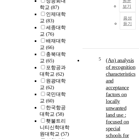
성공회대
t
원문
s
보기
s
학교
(87)
o
.
i
인제대학
c
음성
n
교
(83)
i
듣기
e
세종대학
a
,
c
,
교
(76)
l
o
i
배재대학
n
z
교
(66)
o
a
충북대학
m
5
t
(An) analysis
교
(65)
i
i
of recognition
포항공과
,
c
o
characteristics
대학교
(62)
s
n
and
원광대학
a
o
,
acceptance
교
(62)
r
f
factors on
e
국민대학
N
a
교
(60)
locally
o
.
한국항공
unwanted
r
A
대학교
(58)
land use :
t
,
l
횃불트리
focused on
h
t
니티신학대학
K
special
h
o
원대학교
(57)
schools for
o