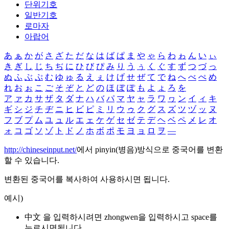
단위기호
일반기호
로마자
아랍어
あ
ぁ
か
が
さ
ざ
た
だ
な
は
ば
ぱ
ま
や
ゃ
ら
わ
ゎ
ん
い
ぃ
き
ぎ
し
じ
ち
ぢ
に
ひ
び
ぴ
み
り
う
ぅ
く
ぐ
す
ず
つ
づ
っ
ぬ
ふ
ぶ
ぷ
む
ゆ
ゅ
る
え
ぇ
け
げ
せ
ぜ
て
で
ね
へ
べ
ぺ
め
れ
お
ぉ
こ
ご
そ
ぞ
と
ど
の
ほ
ぼ
ぽ
も
よ
ょ
ろ
を
ア
ァ
カ
サ
ザ
タ
ダ
ナ
ハ
バ
パ
マ
ヤ
ャ
ラ
ワ
ヮ
ン
イ
ィ
キ
ギ
シ
ジ
チ
ヂ
ニ
ヒ
ビ
ピ
ミ
リ
ウ
ゥ
ク
グ
ス
ズ
ツ
ヅ
ッ
ヌ
フ
ブ
プ
ム
ユ
ュ
ル
エ
ェ
ケ
ゲ
セ
ゼ
テ
デ
ヘ
ベ
ペ
メ
レ
オ
ォ
コ
ゴ
ソ
ゾ
ト
ド
ノ
ホ
ボ
ポ
モ
ヨ
ョ
ロ
ヲ
―
http://chineseinput.net/
에서 pinyin(병음)방식으로 중국어를 변환
할 수 있습니다.
변환된 중국어를 복사하여 사용하시면 됩니다.
예시)
中文 을 입력하시려면
zhongwen
을 입력하시고 space를
누르시면됩니다.