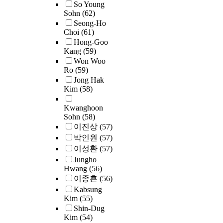
e
e
d
So Young
s
e
t
e
d
Sohn
(62)
d
y
c
h
s
.
t
Seong-Ho
l
s
o
a
t
Choi
(61)
h
e
t
n
n
a
Hong-Goo
r
s
e
s
h
b
Kang
(59)
o
c
m
i
a
l
Won Woo
u
h
i
d
Ro
(59)
l
i
g
o
n
e
Jong Hak
f
s
h
o
U
Kim
(58)
r
o
h
s
l
,
g
a
f
m
t
s
a
Kwanghoon
b
t
e
r
i
Sohn
(58)
n
l
h
n
u
s
이진상
(57)
d
e
e
t
c
i
a
박인원
(57)
e
p
o
t
m
,
,
이성환
(57)
f
o
f
u
p
.
o
f
Jungho
p
a
r
o
u
Hwang
(56)
o
u
s
e
r
r
이종흔
(56)
r
l
p
d
t
e
t
Kabsung
a
e
q
a
n
Kim
(55)
t
t
c
u
n
d
Shin-Dug
o
i
i
e
t
e
Kim
(54)
g
o
a
s
,