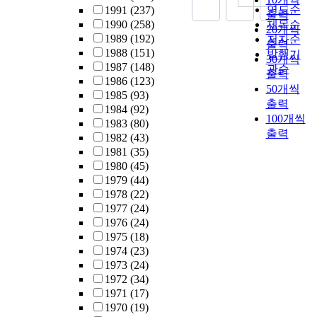
s
,
L
연도순
c
1991
(237)
m
o
출력
1
a
w
D
o
1990
(258)
제목순
p
c
20개씩
0
b
h
C
g
1989
(192)
저자순
r
i
출력
0
s
o
s
n
1988
(151)
발행기
i
a
30개씩
e
s
)
i
1987
(148)
관순
s
l
출력
n
t
o
t
1986
(123)
e
i
50개씩
t
u
r
i
1985
(93)
d
z
출력
e
d
D
o
1984
(92)
o
a
100개씩
e
i
e
n
1983
(80)
f
t
i
출력
e
v
s
1982
(43)
1
i
s
d
e
o
1981
(35)
0
o
m
a
l
f
1980
(45)
0
n
i
r
o
t
1979
(44)
r
a
n
e
p
h
1978
(22)
e
t
U
s
i
e
1977
(24)
s
t
g
e
n
i
1976
(24)
p
h
a
a
g
n
1975
(18)
o
e
n
r
C
t
1974
(23)
n
N
d
c
o
e
1973
(24)
d
o
.
a
h
u
r
1972
(34)
e
r
n
o
n
e
1971
(17)
n
t
p
n
t
s
1970
(19)
t
h
u