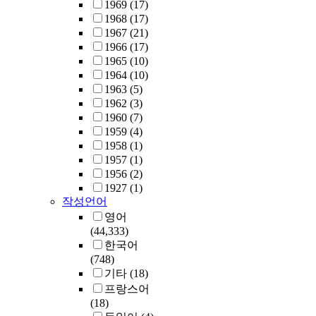
e
r
t
1969
(17)
s
K
b
c
i
e
1968
(17)
d
o
l
o
e
d
1967
(21)
i
r
i
n
s
p
1966
(17)
v
e
.
c
o
w
a
1965
(10)
i
a
p
m
h
r
1964
(10)
d
n
r
.
i
e
t
1963
(5)
e
m
i
c
r
i
1962
(3)
d
i
m
s
e
e
1960
(7)
i
d
a
g
t
s
1959
(4)
n
d
r
r
h
i
1958
(1)
t
l
y
a
e
n
1957
(1)
o
e
s
d
e
G
1956
(2)
t
s
c
u
c
a
1927
(1)
w
c
h
a
o
작성언어
y
o
h
o
t
n
a
영어
g
o
o
e
o
n
(44,333)
r
o
l
s
m
g
한국어
o
l
s
c
i
-
(748)
u
l
.
h
c
d
기타
(18)
p
e
o
c
o
프랑스어
s
v
e
o
o
n
(18)
5
e
r
l
n
g