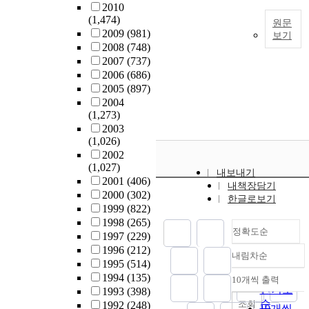
o
e
i
2010
a
L
e
a
n
r
(1,474)
원문
t
e
s
n
e
s
2009
(981)
보기
e
v
s
a
g
t
2008
(748)
d
i
D
l
a
t
2007
(737)
i
t
e
y
l
o
2006
(686)
,
n
t
v
z
.
e
2005
(897)
c
a
e
e
T
x
2004
e
n
l
t
h
(1,273)
a
n
d
o
h
e
2003
m
t
P
p
e
(1,026)
s
i
i
·
o
e
s
.
2002
t
n
v
t
d
u
(1,027)
u
e
내보내기
e
e
C
b
2001
(406)
d
p
내책장담기
s
r
o
j
2000
(302)
y
o
한글로보기
o
b
u
e
1999
(822)
s
l
n
a
n
c
1998
(265)
a
i
p
정확도순
(
t
t
1997
(229)
m
t
u
2
r
i
1996
(212)
p
i
내림차순
p
정확도
0
i
v
1995
(514)
l
c
i
순
0
e
e
1994
(135)
e
10개씩 출력
a
내림차순
l
7
인기도
s
r
1993
(398)
c
l
’
)
순
(
조회
e
1992
(248)
o
s
10개씩