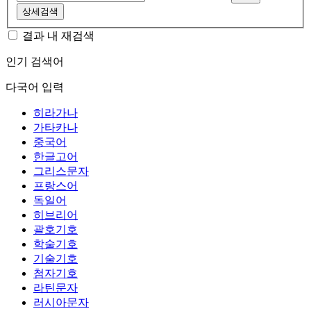
상세검색
결과 내 재검색
인기 검색어
다국어 입력
히라가나
가타카나
중국어
한글고어
그리스문자
프랑스어
독일어
히브리어
괄호기호
학술기호
기술기호
첨자기호
라틴문자
러시아문자