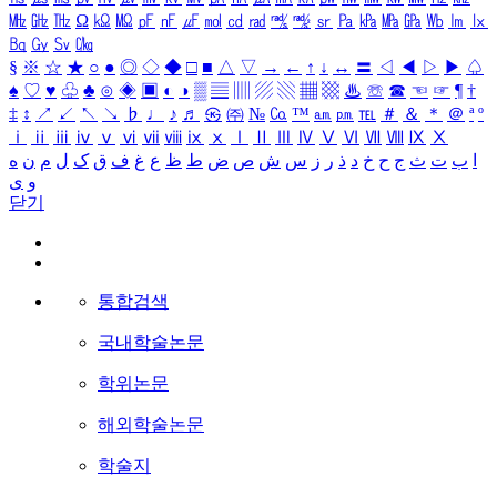
㎒
㎓
㎔
Ω
㏀
㏁
㎊
㎋
㎌
㏖
㏅
㎭
㎮
㎯
㏛
㎩
㎪
㎫
㎬
㏝
㏐
㏓
㏃
㏉
㏜
㏆
§
※
☆
★
○
●
◎
◇
◆
□
■
△
▽
→
←
↑
↓
↔
〓
◁
◀
▷
▶
♤
♠
♡
♥
♧
♣
⊙
◈
▣
◐
◑
▒
▤
▥
▨
▧
▦
▩
♨
☏
☎
☜
☞
¶
†
‡
↕
↗
↙
↖
↘
♭
♩
♪
♬
㉿
㈜
№
㏇
™
㏂
㏘
℡
＃
＆
＊
＠
ª
º
ⅰ
ⅱ
ⅲ
ⅳ
ⅴ
ⅵ
ⅶ
ⅷ
ⅸ
ⅹ
Ⅰ
Ⅱ
Ⅲ
Ⅳ
Ⅴ
Ⅵ
Ⅶ
Ⅷ
Ⅸ
Ⅹ
ا
ب
ت
ث
ج
ح
خ
د
ذ
ر
ز
س
ش
ص
ض
ط
ظ
ع
غ
ف
ق
ک
ل
م
ن
ه
و
ی
닫기
통합검색
국내학술논문
학위논문
해외학술논문
학술지