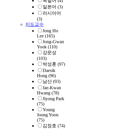
독일어
(4)
0
l
e
o
d
w
p
.
일본어
(3)
i
f
i
h
a
러시아어
t
t
t
o
r
T
(3)
n
h
i
w
e
h
지도교수
o
e
o
e
n
e
Jong Ho
t
.
U
n
r
t
t
Lee
(165)
f
1
n
s
e
s
h
(
Jong-Gwan
o
.
i
a
i
a
Yook
(110)
e
s
r
t
r
n
n
강문성
s
c
t
e
e
c
d
(103)
i
h
h
d
n
o
5
박성훈
(97)
s
o
,
e
·
S
o
n
0
a
o
Daesik
p
t
t
f
s
Hong
(96)
s
l
r
a
e
l
t
남산
(93)
s
c
o
t
n
i
u
u
h
Jae-Kwan
p
e
t
c
d
Hwang
(78)
m
o
e
s
i
t
e
Jiyong Park
e
i
r
,
r
w
.
(75)
n
s
c
,
u
e
e
i
Young
t
t
e
n
v
l
t
Joong Yoon
s
h
)
d
e
(75)
y
h
.
a
-
e
n
김정호
(74)
f
e
S
t