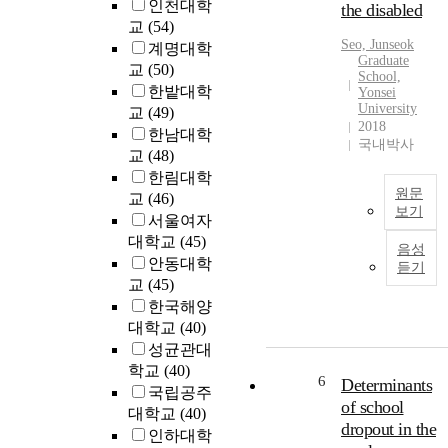
r
인천대학
the disabled
u
e
교
(54)
g
a
Seo, Junseok
계명대학
h
Graduate
n
교
(50)
e
School,
m
한밭대학
Yonsei
c
i
University
교
(49)
o
d
2018
한남대학
n
d
국내박사
o
교
(48)
l
m
한림대학
e
원문
i
교
(46)
s
보기
c
서울여자
c
g
T
대학교
(45)
h
음성
r
h
o
안동대학
듣기
a
i
o
교
(45)
d
s
l
한국해양
u
s
s
대학교
(40)
a
t
t
성균관대
t
u
u
학교
(40)
e
d
6
d
Determinants
국립공주
c
y
e
of school
대학교
(40)
o
w
n
dropout in the
u
인하대학
a
t