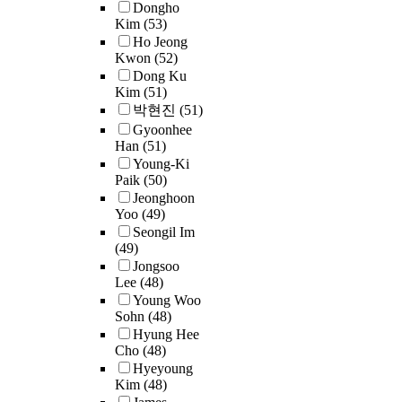
a
Dongho
r
n
l
t
a
Kim
(53)
v
a
i
s
i
s
Ho Jeong
o
d
s
c
o
t
Kwon
(52)
r
u
l
h
n
h
Dong Ku
t
a
o
o
n
e
Kim
(51)
o
t
c
o
a
m
박현진
(51)
m
e
a
l
i
i
Gyoonhee
a
s
t
f
r
d
Han
(51)
k
t
e
o
e
d
Young-Ki
e
u
d
r
a
l
Paik
(50)
p
d
i
t
n
e
Jeonghoon
r
e
n
h
d
Yoo
(49)
s
o
n
t
e
v
Seongil Im
c
.
g
t
h
d
(49)
a
h
r
s
e
i
Jongsoo
r
o
e
e
r
s
Lee
(48)
i
o
,
s
d
u
a
Young Woo
o
l
s
u
Sohn
(48)
r
b
u
e
i
c
Hyung Hee
a
l
s
d
n
Cho
(48)
a
l
e
s
u
t
3
Hyeyoung
t
a
d
t
c
h
Kim
(48)
.
i
r
.
a
a
e