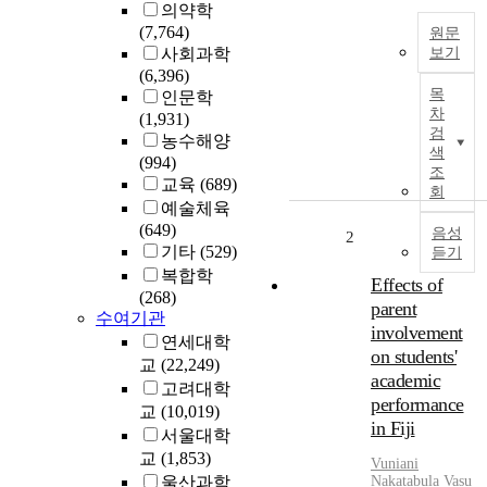
의약학
(7,764)
원문
사회과학
보기
(6,396)
T
목
인문학
h
차
(1,931)
e
검
농수해양
p
색
(994)
u
조
교육
(689)
r
회
예술체육
p
(649)
o
음성
2
기타
(529)
듣기
s
복합학
e
Effects of
(268)
o
parent
수여기관
f
involvement
연세대학
t
on students'
h
교
(22,249)
academic
i
고려대학
performance
s
교
(10,019)
in Fiji
i
서울대학
n
교
(1,853)
Vuniani
v
울산과학
Nakatabula Vasu