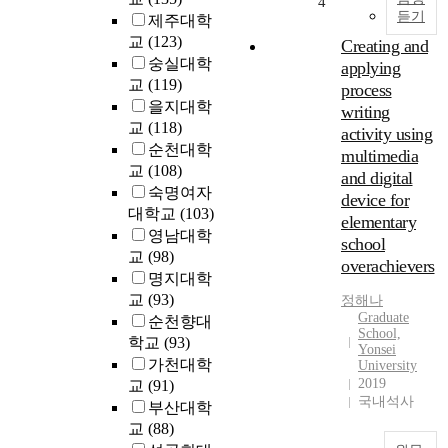
4
e
듣기
i
제주대학
l
s
교
(123)
Creating and
e
a
숭실대학
applying
c
n
교
(119)
process
t
a
을지대학
writing
i
l
교
(118)
n
activity using
y
순천대학
g
multimedia
z
교
(108)
g
and digital
e
r
숙명여자
device for
s
a
대학교
(103)
t
elementary
d
영남대학
h
school
u
교
(98)
e
overachievers
a
명지대학
p
t
o
교
(93)
정해나
e
Graduate
l
순천향대
s
School,
i
학교
(93)
Yonsei
t
t
가천대학
University
u
i
2019
교
(91)
d
c
국내석사
부산대학
e
a
교
(88)
n
l