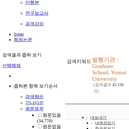
단행본
연구보고서
공개강의
home
학위논문
검색결과 좁혀 보기
발행기관 :
검색키워드
Graduate
선택해제
School, Yonsei
University
(검색결과
45,150
좁혀본 항목 보기순서
건)
검색량순
가나다순
원문유무
원문있음
내보내기
(34,770)
내책장담기
원문없음
한글로보기