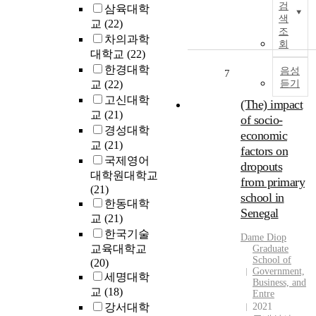
t
h
검
삼육대학
r
s
h
o
색
교
(22)
t
c
e
조
o
차의과학
o
h
m
회
l
대학교
(22)
t
o
e
e
한경대학
h
o
음성
s
7
d
e
교
(22)
듣기
l
i
u
o
d
고신대학
n
(The) impact
c
n
r
t
교
(21)
a
of socio-
e
o
h
경성대학
t
economic
i
p
e
교
(21)
i
factors on
n
o
p
o
국제영어
dropouts
B
u
r
n
대학원대학교
from primary
r
t
o
s
(21)
school in
i
i
c
y
한동대학
t
Senegal
s
e
s
교
(21)
a
s
s
t
한국기술
.
Dame Diop
i
u
s
e
교육대학교
Graduate
n
e
o
m
School of
(20)
a
i
f
Government,
a
세명대학
n
s
Business, and
s
n
교
(18)
Entre
d
p
e
d
강서대학
2021
t
r
e
i