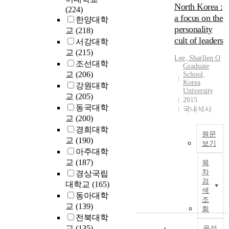
North Korea :
l
(224)
n
a focus on the
a
한양대학
e
personality
v
a
교
(218)
u
cult of leaders
p
서강대학
r
교
(215)
Lee, Sharllen O
e
조선대학
Graduate
d
교
(206)
School,
A
i
Korea
강원대학
d
University
c
교
(205)
i
2015
t
동국대학
국내석사
i
교
(200)
a
o
경희대학
o
n
원문
교
(190)
p
m
보기
a
아주대학
o
T
교
(187)
d
목
h
차
e
경상국립
i
검
l
대학교
(165)
s
색
f
동아대학
t
조
o
교
(139)
h
회
r
전북대학
e
s
교
(135)
s
음성