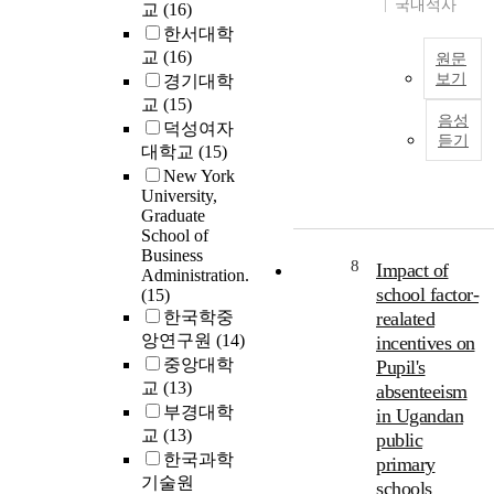
국내석사
교
(16)
h
e
k
t
한서대학
e
s
i
s
U
교
(16)
e
n
원문
c
n
보기
n
경기대학
g
u
(
i
t
w
교
(15)
T
r
음성
t
a
a
덕성여자
h
r
듣기
e
t
y
대학교
(15)
e
i
,
d
a
s
s
c
New York
S
l
t
University,
t
u
t
l
o
Graduate
u
l
a
e
School of
i
d
u
t
Business
d
n
y
m
8
Impact of
Administration.
e
u
c
a
,
school factor-
(15)
s
c
r
i
b
한국학중
realated
,
,
a
e
m
a
앙연구원
(14)
incentives on
l
t
a
e
s
중앙대학
i
Pupil's
i
s
d
e
t
교
(13)
o
absenteeism
e
a
d
t
n
부경대학
t
in Ugandan
t
o
l
a
h
교
(13)
public
a
n
e
l
e
한국과학
s
t
primary
a
s
l
.
기술원
s
h
schools
,