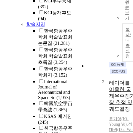
KCI우수등재
원
(392)
문
KCI등재후보
보
(94)
기
학술지명
복
한국항공우주
사/
학회 학술발표회
대
논문집
(21,281)
출
한국항공우주
신
학회 학술발표회
청
초록집
(3,254)
한국항공우주
학회지
(3,152)
International
2
레이더를
Journal of
이용한 국
Aeronautical and
제우주정
Space Sc
(1,953)
장 추적 및
韓國航空宇宙
궤도결정
學會誌
(1,865)
KSAS 매거진
유기영(Ki-
(245)
Young Yu)
,
정
한국항공우주
대원(Dae-Wo