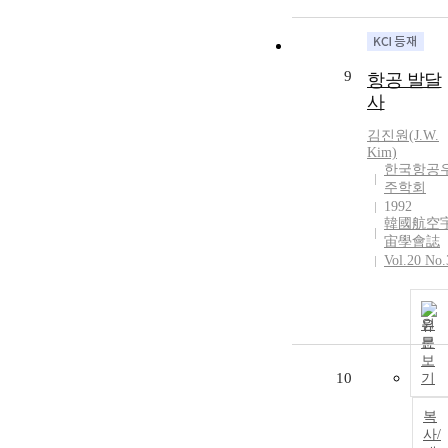
9
항공 발달
사
김진원(J.W.
Kim)
한국항공
주학회
1992
韓國航空
宙學會誌
Vol.20 No.
원
문
보
10
기
복
사/