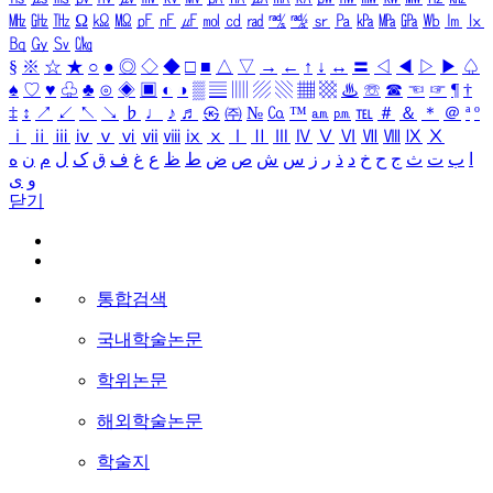
㎒
㎓
㎔
Ω
㏀
㏁
㎊
㎋
㎌
㏖
㏅
㎭
㎮
㎯
㏛
㎩
㎪
㎫
㎬
㏝
㏐
㏓
㏃
㏉
㏜
㏆
§
※
☆
★
○
●
◎
◇
◆
□
■
△
▽
→
←
↑
↓
↔
〓
◁
◀
▷
▶
♤
♠
♡
♥
♧
♣
⊙
◈
▣
◐
◑
▒
▤
▥
▨
▧
▦
▩
♨
☏
☎
☜
☞
¶
†
‡
↕
↗
↙
↖
↘
♭
♩
♪
♬
㉿
㈜
№
㏇
™
㏂
㏘
℡
＃
＆
＊
＠
ª
º
ⅰ
ⅱ
ⅲ
ⅳ
ⅴ
ⅵ
ⅶ
ⅷ
ⅸ
ⅹ
Ⅰ
Ⅱ
Ⅲ
Ⅳ
Ⅴ
Ⅵ
Ⅶ
Ⅷ
Ⅸ
Ⅹ
ا
ب
ت
ث
ج
ح
خ
د
ذ
ر
ز
س
ش
ص
ض
ط
ظ
ع
غ
ف
ق
ک
ل
م
ن
ه
و
ی
닫기
통합검색
국내학술논문
학위논문
해외학술논문
학술지