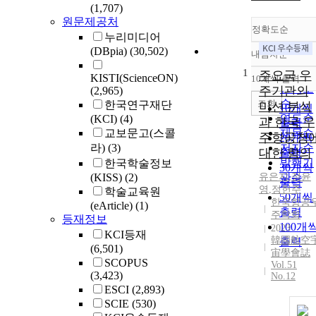
(1,707)
원문제공처
정확도순
누리미디어
(DBpia)
(30,502)
내림차순
정확도
1
순
주요국 우
KISTI(ScienceON)
10개씩 출력
내림차
인기도
주기관의
(2,965)
순
조회
한국연구재단
미션 분석
10개씩
연도순
(KCI)
(4)
과 한국 우
출력
교보문고(스콜
제목순
주항공청
20개씩
라)
(3)
저자순
대한 함의
출력
발행기
한국학술정보
30개씩
(KISS)
(2)
유은지
관순
,
정윤
출력
영
,
정헌주
학술교육원
50개씩
한국항공
(eArticle)
(1)
출력
주학회
등재정보
100개
2023
KCI등재
韓國航空
출력
(6,501)
宙學會誌
SCOPUS
Vol.51
(3,423)
No.12
ESCI
(2,893)
SCIE
(530)