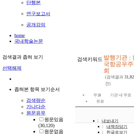
단행본
연구보고서
공개강의
home
국내학술논문
발행기관 : 
검색결과 좁혀 보기
검색키워드
국항공우주
선택해제
회
(검색결과
31,8
건)
좁혀본 항목 보기순서
무료
기관 내 무료
검색량순
유료
가나다순
원문유무
원문있음
내보내기
(30,120)
내책장담기
원문없음
한글로보기