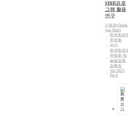
SBIR프로
그램 활용
연구
신동윤(Dong
yun Shin)
한국항공
주학회
2025
한국항공
주학회 학
술발표회
초록집
Vol.2025
No.6
원
문
보
기