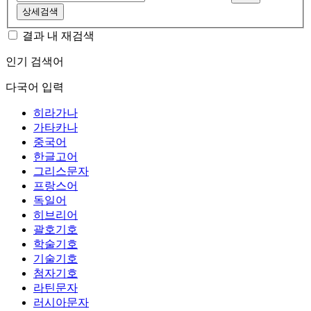
상세검색
결과 내 재검색
인기 검색어
다국어 입력
히라가나
가타카나
중국어
한글고어
그리스문자
프랑스어
독일어
히브리어
괄호기호
학술기호
기술기호
첨자기호
라틴문자
러시아문자