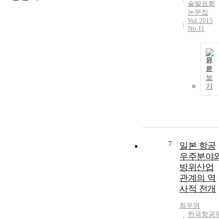
술발표회
논문집
Vol.2015
No.11
원
문
보
기
7
일본 항공
우주분야
방위산업
관계의 역
사적 전개
최우영
한국항공