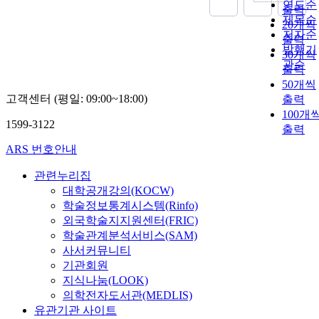
연도순
출력
제목순
20개씩
저자순
출력
발행기
30개씩
관순
출력
50개씩
고객센터 (평일: 09:00~18:00)
출력
100개
1599-3122
출력
ARS 번호안내
관련누리집
대학공개강의(KOCW)
학술정보통계시스템(Rinfo)
외국학술지지원센터(FRIC)
학술관계분석서비스(SAM)
사서커뮤니티
기관회원
지식나눔(LOOK)
의학전자도서관(MEDLIS)
유관기관 사이트