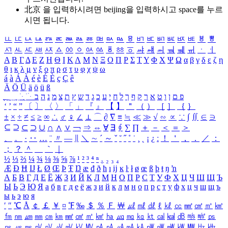
北京 을 입력하시려면
beijing
을 입력하시고 space를 누르
시면 됩니다.
ㅥ
ㅦ
ㅧ
ㅨ
ㅩ
ㅪ
ㅫ
ㅬ
ㅭ
ㅮ
ㅯ
ㅰ
ㅱ
ㅲ
ㅳ
ㅴ
ㅵ
ㅶ
ㅷ
ㅸ
ㅹ
ㅺ
ㅻ
ㅼ
ㅽ
ㅾ
ㅿ
ㆀ
ㆁ
ㆂ
ㆃ
ㆄ
ㆅ
ㆆ
ㆇ
ㆈ
ㆉ
ㆊ
ㆋ
ㆌ
ㆍ
ㆎ
Α
Β
Γ
Δ
Ε
Ζ
Η
Θ
Ι
Κ
Λ
Μ
Ν
Ξ
Ο
Π
Ρ
Σ
Τ
Υ
Φ
Χ
Ψ
Ω
α
β
γ
δ
ε
ζ
η
θ
ι
κ
λ
μ
ν
ξ
ο
π
ρ
σ
τ
υ
φ
χ
ψ
ω
á
à
Á
À
é
è
É
È
ç
Ç
ê
Ä
Ö
Ü
ä
ö
ü
ß
ְ
ֳ
ֲ
ֱ
ָ
ַ
ֵ
ֶ
ִ
ֹ
ּ
ֻ
ׂ
ׁ
ּ
ב
ה
נ
מ
צ
ת
ץ
ש
ד
ג
כ
ע
י
ח
ל
ך
ף
ק
ר
א
ט
ו
ן
ם
פ
‘
’
“
”
〔
〕
〈
〉
「
」
『
』
【
】
＂
（
）
［
］
｛
｝
±
×
÷
≠
≤
≥
∞
∴
♂
♀
∠
⊥
⌒
∂
∇
≡
≒
≪
≫
√
∽
∝
∵
∫
∬
∈
∋
⊆
⊇
⊂
⊃
∪
∩
∧
∨
￢
⇒
⇔
∀
∃
∮
∑
∏
＋
－
＜
＝
＞
、
。
·
‥
…
¨
〃
―
∥
＼
∼
´
～
ˇ
˘
˝
˚
˙
¸
˛
¡
¿
ː
！
＇
，
．
／
：
；
？
＾
＿
｀
｜
½
⅓
⅔
¼
¾
⅛
⅜
⅝
⅞
¹
²
³
⁴
ⁿ
₁
₂
₃
₄
Æ
Ð
Ħ
Ĳ
Ł
Ø
Œ
Þ
Ŧ
Ŋ
æ
đ
ð
ħ
ı
ĳ
ĸ
ŀ
ł
ø
œ
ß
þ
ŧ
ŋ
ŉ
А
Б
В
Г
Д
Е
Ё
Ж
З
И
Й
К
Л
М
Н
О
П
Р
С
Т
У
Ф
Х
Ц
Ч
Ш
Щ
Ъ
Ы
Ь
Э
Ю
Я
а
б
в
г
д
е
ё
ж
з
и
й
к
л
м
н
о
п
р
с
т
у
ф
х
ц
ч
ш
щ
ъ
ы
ь
э
ю
я
′
″
℃
Å
￠
￡
￥
¤
℉
‰
＄
％
Ｆ
￦
㎕
㎖
㎗
ℓ
㎘
㏄
㎣
㎤
㎥
㎦
㎙
㎚
㎛
㎜
㎝
㎞
㎟
㎠
㎡
㎢
㏊
㎍
㎎
㎏
㏏
㎈
㎉
㏈
㎧
㎨
㎰
㎱
㎲
㎳
㎴
㎵
㎶
㎷
㎸
㎹
㎀
㎁
㎂
㎃
㎄
㎺
㎻
㎽
㎾
㎿
㎐
㎑