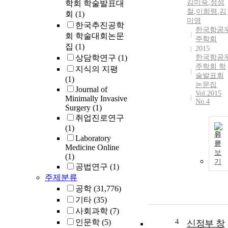
김미숙
,
정성
학회 학술발표대
철
,
이희령
,
김
회
(1)
미영
한국추진공학
한국항공
회 학술대회논문
주학회
집
(1)
2015
상담학연구
(1)
한국항공
주학회 학
지식의 지평
술발표회
(1)
논문집
Journal of
Vol.2015
Minimally Invasive
No.4
Surgery
(1)
취업진로연구
(1)
원
Laboratory
문
Medicine Online
보
(1)
기
공법연구
(1)
주제분류
공학
(31,776)
기타
(35)
사회과학
(7)
4
인문학
(5)
신정부 창