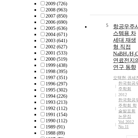
2009
(726)
2008
(963)
2007
(850)
2006
(690)
5
항공우주
2005
(636)
스템용 차
2004
(671)
세대 재생
2003
(641)
형 직접
2002
(627)
2001
(533)
NaBH₄/H₂O
2000
(519)
연료전지
1999
(438)
연구 동향
1998
(395)
1997
(351)
오택현
,
권세
1996
(297)
한국항공
주학회
1995
(302)
2012
1994
(226)
한국항공
1993
(213)
주학회 학
1992
(112)
술발표회
1991
(154)
논문집
1990
(112)
Vol.2012
1989
(91)
No.11
1988
(89)