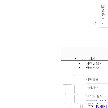
원
문
보
기
내보내기
내책장담기
한글로보기
정확도순
내림차순
정확도
순
10개씩 출력
내림차
인기도
순
조회
10개씩