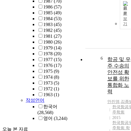
1987
(70)
1986
(57)
원
1985
(49)
문
1984
(53)
보
기
1983
(45)
1982
(45)
1981
(27)
1980
(26)
1979
(14)
1978
(20)
6
항공 및 우
1977
(15)
1976
(17)
주 수송의
1975
(9)
안전성 확
1974
(8)
보를 위한
1973
(5)
통합화 노
1972
(1)
력
1963
(1)
작성언어
안진영
,
김종
한국어
한국항공
(28,568)
주학회
2015
영어
(3,244)
한국항공
주학회 학
오늘 본 자료