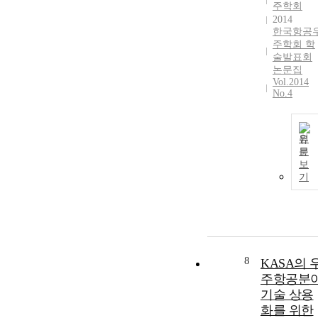
주학회
2014
한국항공
주학회 학
술발표회
논문집
Vol.2014
No.4
원
문
보
기
8
KASA의 
주항공분
기술 상용
화를 위한