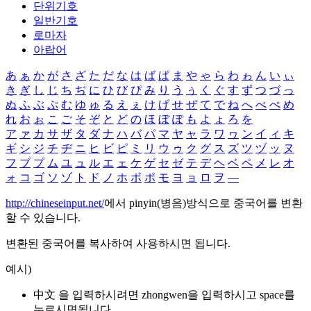
단위기호
일반기호
로마자
아랍어
あ
ぁ
か
が
さ
ざ
た
だ
な
は
ば
ぱ
ま
や
ゃ
ら
わ
ゎ
ん
い
ぃ
き
ぎ
し
じ
ち
ぢ
に
ひ
び
ぴ
み
り
う
ぅ
く
ぐ
す
ず
つ
づ
っ
ぬ
ふ
ぶ
ぷ
む
ゆ
ゅ
る
え
ぇ
け
げ
せ
ぜ
て
で
ね
へ
べ
ぺ
め
れ
お
ぉ
こ
ご
そ
ぞ
と
ど
の
ほ
ぼ
ぽ
も
よ
ょ
ろ
を
ア
ァ
カ
サ
ザ
タ
ダ
ナ
ハ
バ
パ
マ
ヤ
ャ
ラ
ワ
ヮ
ン
イ
ィ
キ
ギ
シ
ジ
チ
ヂ
ニ
ヒ
ビ
ピ
ミ
リ
ウ
ゥ
ク
グ
ス
ズ
ツ
ヅ
ッ
ヌ
フ
ブ
プ
ム
ユ
ュ
ル
エ
ェ
ケ
ゲ
セ
ゼ
テ
デ
ヘ
ベ
ペ
メ
レ
オ
ォ
コ
ゴ
ソ
ゾ
ト
ド
ノ
ホ
ボ
ポ
モ
ヨ
ョ
ロ
ヲ
―
http://chineseinput.net/
에서 pinyin(병음)방식으로 중국어를 변환
할 수 있습니다.
변환된 중국어를 복사하여 사용하시면 됩니다.
예시)
中文 을 입력하시려면
zhongwen
을 입력하시고 space를
누르시면됩니다.