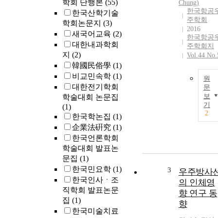
학회 단행본
(55)
Chung)
한국항공
한국산학기술
주학회
학회논문지
(3)
2016
새국어교육
(2)
한국항공
대한내과학회
주학회지
지
(2)
Vol.44 No.
韓國民俗學
(1)
비교민속학
(1)
원
대한전기학회
문
보
학술대회 논문집
기
(1)
2
한국학논집
(1)
企業法硏究
(1)
한국언론학회
학술대회 발표논
문집
(1)
한국민요학
(1)
3
우주방사
한국인사ㆍ조
의 인체영
직학회 발표논문
향 연구 동
집
(1)
향
한국미술치료