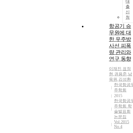
대
출
신
청
항공기 승
무원에 대
한 우주방
사선 피폭
량 관리와
연구 동향
이재진
,
표정
현
,
권용준
,
남
욱원
,
김성환
한국항공
주학회
2015
한국항공
주학회 학
술발표회
논문집
Vol.2015
No.4