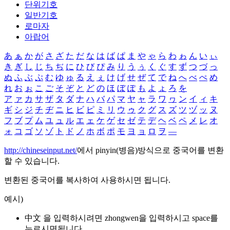
단위기호
일반기호
로마자
아랍어
あ
ぁ
か
が
さ
ざ
た
だ
な
は
ば
ぱ
ま
や
ゃ
ら
わ
ゎ
ん
い
ぃ
き
ぎ
し
じ
ち
ぢ
に
ひ
び
ぴ
み
り
う
ぅ
く
ぐ
す
ず
つ
づ
っ
ぬ
ふ
ぶ
ぷ
む
ゆ
ゅ
る
え
ぇ
け
げ
せ
ぜ
て
で
ね
へ
べ
ぺ
め
れ
お
ぉ
こ
ご
そ
ぞ
と
ど
の
ほ
ぼ
ぽ
も
よ
ょ
ろ
を
ア
ァ
カ
サ
ザ
タ
ダ
ナ
ハ
バ
パ
マ
ヤ
ャ
ラ
ワ
ヮ
ン
イ
ィ
キ
ギ
シ
ジ
チ
ヂ
ニ
ヒ
ビ
ピ
ミ
リ
ウ
ゥ
ク
グ
ス
ズ
ツ
ヅ
ッ
ヌ
フ
ブ
プ
ム
ユ
ュ
ル
エ
ェ
ケ
ゲ
セ
ゼ
テ
デ
ヘ
ベ
ペ
メ
レ
オ
ォ
コ
ゴ
ソ
ゾ
ト
ド
ノ
ホ
ボ
ポ
モ
ヨ
ョ
ロ
ヲ
―
http://chineseinput.net/
에서 pinyin(병음)방식으로 중국어를 변환
할 수 있습니다.
변환된 중국어를 복사하여 사용하시면 됩니다.
예시)
中文 을 입력하시려면
zhongwen
을 입력하시고 space를
누르시면됩니다.