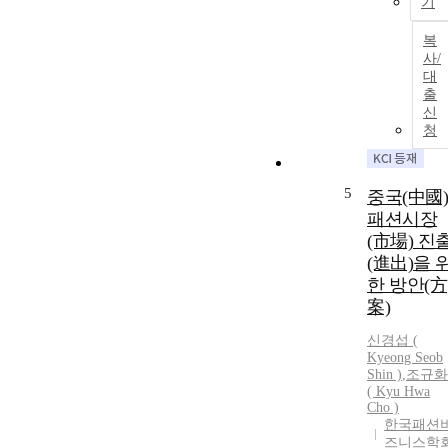
기
복
사/
대
출
신
청
5
중국(中國)
패션시장
(市場) 진
(進出)을 
한 방안(方
案)
신경섭 (
Kyeong Seob
Shin )
,
조규화
( Kyu Hwa
Cho )
한국패션
즈니스학