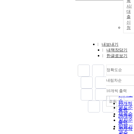
복
사/
대
출
신
청
내보내기
내책장담기
한글로보기
정확도순
내림차순
정확도
순
10개씩 출력
내림차
인기도
순
조회
10개씩
연도순
출력
제목순
20개씩
저자순
출력
발행기
30개씩
관순