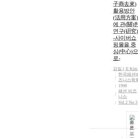
子商去來)
활용방안
(活用方案)
에 관(關)
연구(硏究)
-사이버쇼
핑몰을 중
심(中心)으
로-
김일 ( Il Kim
한국패션
즈니스학
1998
패션 비즈
니스
Vol.2 No.3
원
문
보