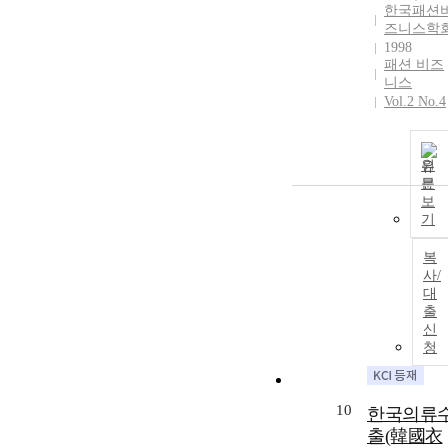
한국패션
즈니스학
1998
패션 비즈
니스
Vol.2 No.4
원
문
보
기
복
사/
대
출
신
청
10
한국의류
출(韓國衣