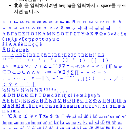
北京 을 입력하시려면
beijing
을 입력하시고 space를 누르
시면 됩니다.
ㅥ
ㅦ
ㅧ
ㅨ
ㅩ
ㅪ
ㅫ
ㅬ
ㅭ
ㅮ
ㅯ
ㅰ
ㅱ
ㅲ
ㅳ
ㅴ
ㅵ
ㅶ
ㅷ
ㅸ
ㅹ
ㅺ
ㅻ
ㅼ
ㅽ
ㅾ
ㅿ
ㆀ
ㆁ
ㆂ
ㆃ
ㆄ
ㆅ
ㆆ
ㆇ
ㆈ
ㆉ
ㆊ
ㆋ
ㆌ
ㆍ
ㆎ
Α
Β
Γ
Δ
Ε
Ζ
Η
Θ
Ι
Κ
Λ
Μ
Ν
Ξ
Ο
Π
Ρ
Σ
Τ
Υ
Φ
Χ
Ψ
Ω
α
β
γ
δ
ε
ζ
η
θ
ι
κ
λ
μ
ν
ξ
ο
π
ρ
σ
τ
υ
φ
χ
ψ
ω
á
à
Á
À
é
è
É
È
ç
Ç
ê
Ä
Ö
Ü
ä
ö
ü
ß
ְ
ֳ
ֲ
ֱ
ָ
ַ
ֵ
ֶ
ִ
ֹ
ּ
ֻ
ׂ
ׁ
ּ
ב
ה
נ
מ
צ
ת
ץ
ש
ד
ג
כ
ע
י
ח
ל
ך
ף
ק
ר
א
ט
ו
ן
ם
פ
‘
’
“
”
〔
〕
〈
〉
「
」
『
』
【
】
＂
（
）
［
］
｛
｝
±
×
÷
≠
≤
≥
∞
∴
♂
♀
∠
⊥
⌒
∂
∇
≡
≒
≪
≫
√
∽
∝
∵
∫
∬
∈
∋
⊆
⊇
⊂
⊃
∪
∩
∧
∨
￢
⇒
⇔
∀
∃
∮
∑
∏
＋
－
＜
＝
＞
、
。
·
‥
…
¨
〃
―
∥
＼
∼
´
～
ˇ
˘
˝
˚
˙
¸
˛
¡
¿
ː
！
＇
，
．
／
：
；
？
＾
＿
｀
｜
½
⅓
⅔
¼
¾
⅛
⅜
⅝
⅞
¹
²
³
⁴
ⁿ
₁
₂
₃
₄
Æ
Ð
Ħ
Ĳ
Ł
Ø
Œ
Þ
Ŧ
Ŋ
æ
đ
ð
ħ
ı
ĳ
ĸ
ŀ
ł
ø
œ
ß
þ
ŧ
ŋ
ŉ
А
Б
В
Г
Д
Е
Ё
Ж
З
И
Й
К
Л
М
Н
О
П
Р
С
Т
У
Ф
Х
Ц
Ч
Ш
Щ
Ъ
Ы
Ь
Э
Ю
Я
а
б
в
г
д
е
ё
ж
з
и
й
к
л
м
н
о
п
р
с
т
у
ф
х
ц
ч
ш
щ
ъ
ы
ь
э
ю
я
′
″
℃
Å
￠
￡
￥
¤
℉
‰
＄
％
Ｆ
￦
㎕
㎖
㎗
ℓ
㎘
㏄
㎣
㎤
㎥
㎦
㎙
㎚
㎛
㎜
㎝
㎞
㎟
㎠
㎡
㎢
㏊
㎍
㎎
㎏
㏏
㎈
㎉
㏈
㎧
㎨
㎰
㎱
㎲
㎳
㎴
㎵
㎶
㎷
㎸
㎹
㎀
㎁
㎂
㎃
㎄
㎺
㎻
㎽
㎾
㎿
㎐
㎑