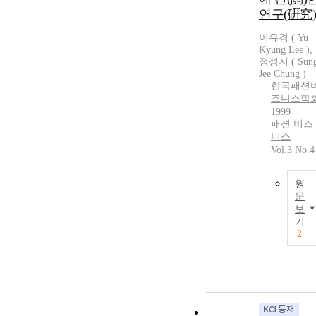
연구(硏究)
이유경 ( Yu
Kyung Lee )
,
정성지 ( Sun
Jee Chung )
한국패션
즈니스학
1999
패션 비즈
니스
Vol.3 No.4
원
문
보
기
2