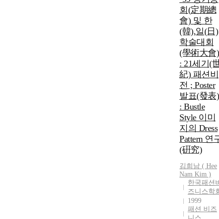
회(定期總
會) 및 한
(韓),일(日)
학술대회
(學術大會)
: 21세기(
紀) 패션비
전 ; Poster
발표(發表)
: Bustle
Style 이미
지의 Dress
Pattern 연
(硏究)
김희남 ( Hee
Nam Kim )
한국패션
즈니스학
1999
패션 비즈
니스