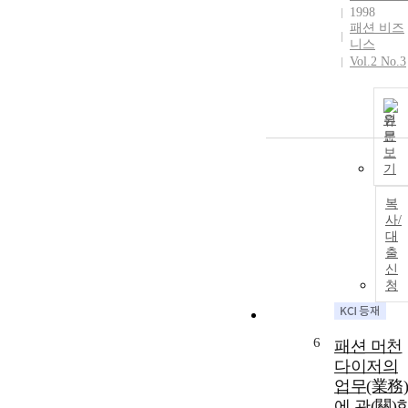
1998
패션 비즈
니스
Vol.2 No.3
원
문
보
기
복
사/
대
출
신
청
6
패션 머천
다이저의
업무(業務)
에 관(關)