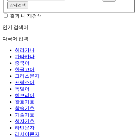
상세검색
결과 내 재검색
인기 검색어
다국어 입력
히라가나
가타카나
중국어
한글고어
그리스문자
프랑스어
독일어
히브리어
괄호기호
학술기호
기술기호
첨자기호
라틴문자
러시아문자