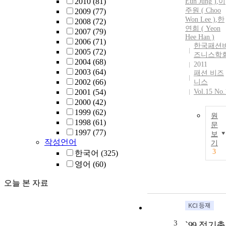
2010
(81)
Eun Jung )
,
이
주원 ( Choo
2009
(77)
Won Lee )
,
한
2008
(72)
연희 ( Yeon
2007
(79)
Hee Han )
2006
(71)
한국패션
2005
(72)
즈니스학
2004
(68)
2011
2003
(64)
패션 비즈
2002
(66)
니스
2001
(54)
Vol.15 No.
2000
(42)
1999
(62)
원
1998
(61)
문
1997
(77)
보
작성언어
기
3
한국어
(325)
영어
(60)
오늘 본 자료
3
`99 정기총