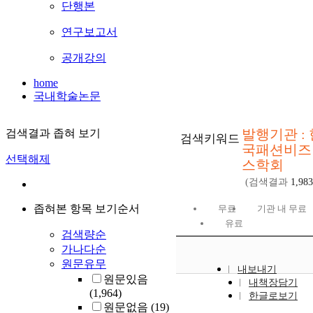
단행본
연구보고서
공개강의
home
국내학술논문
발행기관 : 
검색결과 좁혀 보기
검색키워드
국패션비즈
선택해제
스학회
(검색결과
1,983
좁혀본 항목 보기순서
무료
기관 내 무료
유료
검색량순
가나다순
원문유무
내보내기
원문있음
내책장담기
(1,964)
한글로보기
원문없음
(19)