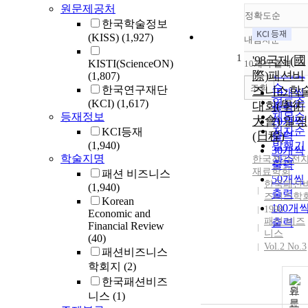
원문제공처
정확도순
한국학술정보
(KISS)
(1,927)
내림차순
정확도
1
순
'98국제(國
KISTI(ScienceON)
10개씩 출력
내림차
인기도
際)패션비
(1,807)
순
조회
한국연구재단
즈니스학
10개씩
연도순
(KCI)
(1,617)
대회(學術
출력
등재정보
제목순
大會) 일정
20개씩
저자순
KCI등재
(日程)
출력
(1,940)
발행기
30개씩
학술지명
한국전기전
관순
출력
재료학회
패션 비즈니스
50개씩
한국패션
(1,940)
출력
즈니스학
Korean
100개
1998
Economic and
패션 비즈
출력
Financial Review
니스
(40)
Vol.2 No.3
패션비즈니스
학회지
(2)
한국패션비즈
원
니스
(1)
문