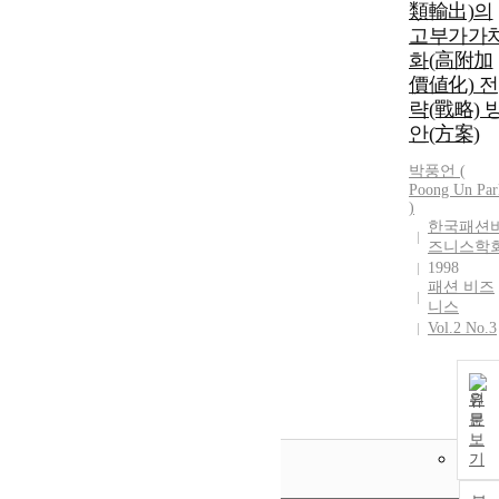
類輸出)의
고부가가
화(高附加
價値化) 전
략(戰略) 
안(方案)
박풍언 (
Poong Un Par
)
한국패션
즈니스학
1998
패션 비즈
니스
Vol.2 No.3
원
문
보
기