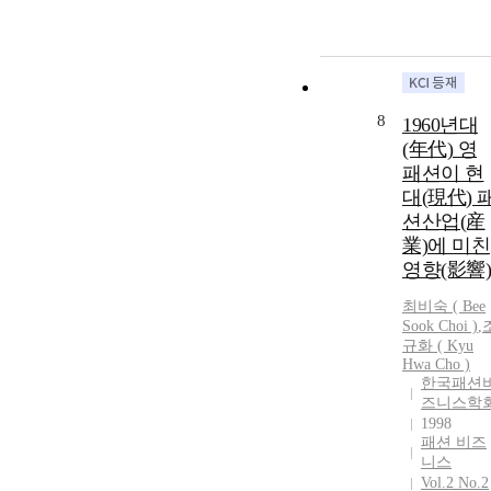
8
1960년대
(年代) 영
패션이 현
대(現代) 
션산업(産
業)에 미친
영향(影響)
최비숙 ( Bee
Sook Choi )
,
규화 ( Kyu
Hwa Cho )
한국패션
즈니스학
1998
패션 비즈
니스
Vol.2 No.2