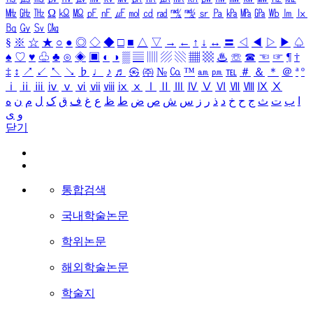
㎒
㎓
㎔
Ω
㏀
㏁
㎊
㎋
㎌
㏖
㏅
㎭
㎮
㎯
㏛
㎩
㎪
㎫
㎬
㏝
㏐
㏓
㏃
㏉
㏜
㏆
§
※
☆
★
○
●
◎
◇
◆
□
■
△
▽
→
←
↑
↓
↔
〓
◁
◀
▷
▶
♤
♠
♡
♥
♧
♣
⊙
◈
▣
◐
◑
▒
▤
▥
▨
▧
▦
▩
♨
☏
☎
☜
☞
¶
†
‡
↕
↗
↙
↖
↘
♭
♩
♪
♬
㉿
㈜
№
㏇
™
㏂
㏘
℡
＃
＆
＊
＠
ª
º
ⅰ
ⅱ
ⅲ
ⅳ
ⅴ
ⅵ
ⅶ
ⅷ
ⅸ
ⅹ
Ⅰ
Ⅱ
Ⅲ
Ⅳ
Ⅴ
Ⅵ
Ⅶ
Ⅷ
Ⅸ
Ⅹ
ا
ب
ت
ث
ج
ح
خ
د
ذ
ر
ز
س
ش
ص
ض
ط
ظ
ع
غ
ف
ق
ک
ل
م
ن
ه
و
ی
닫기
통합검색
국내학술논문
학위논문
해외학술논문
학술지