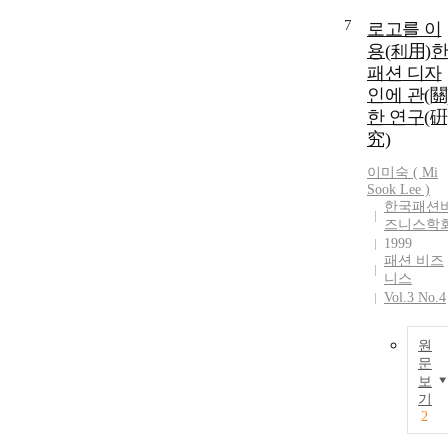
7
로고를 이
용(利用)한
패션 디자
인에 관(關
한 연구(硏
究)
이미숙 ( Mi
Sook Lee )
한국패션
즈니스학
1999
패션 비즈
니스
Vol.3 No.4
원
문
보
기
2