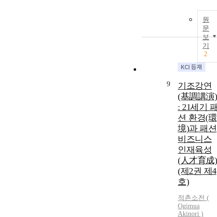
원
문
보
기
2
9
기조강연
(基調講演)
: 21세기 
션 환경(環
境)과 패션
비즈니스
인재육성
(人才育成)
(제2권 제4
호)
적촌소전 (
Ogimua
Akinori )