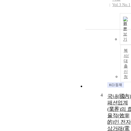
Vol.3 No.1
원
문
보
기
복
사/
대
출
신
청
4
국내(國內)
패션업계
(業界)의 
율적(效率
的)인 전자
상거래(電