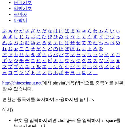
단위기호
일반기호
로마자
아랍어
あ
ぁ
か
が
さ
ざ
た
だ
な
は
ば
ぱ
ま
や
ゃ
ら
わ
ゎ
ん
い
ぃ
き
ぎ
し
じ
ち
ぢ
に
ひ
び
ぴ
み
り
う
ぅ
く
ぐ
す
ず
つ
づ
っ
ぬ
ふ
ぶ
ぷ
む
ゆ
ゅ
る
え
ぇ
け
げ
せ
ぜ
て
で
ね
へ
べ
ぺ
め
れ
お
ぉ
こ
ご
そ
ぞ
と
ど
の
ほ
ぼ
ぽ
も
よ
ょ
ろ
を
ア
ァ
カ
サ
ザ
タ
ダ
ナ
ハ
バ
パ
マ
ヤ
ャ
ラ
ワ
ヮ
ン
イ
ィ
キ
ギ
シ
ジ
チ
ヂ
ニ
ヒ
ビ
ピ
ミ
リ
ウ
ゥ
ク
グ
ス
ズ
ツ
ヅ
ッ
ヌ
フ
ブ
プ
ム
ユ
ュ
ル
エ
ェ
ケ
ゲ
セ
ゼ
テ
デ
ヘ
ベ
ペ
メ
レ
オ
ォ
コ
ゴ
ソ
ゾ
ト
ド
ノ
ホ
ボ
ポ
モ
ヨ
ョ
ロ
ヲ
―
http://chineseinput.net/
에서 pinyin(병음)방식으로 중국어를 변환
할 수 있습니다.
변환된 중국어를 복사하여 사용하시면 됩니다.
예시)
中文 을 입력하시려면
zhongwen
을 입력하시고 space를
누르시면됩니다.