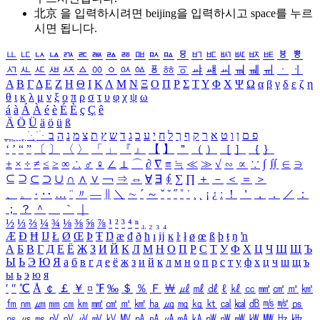
北京 을 입력하시려면
beijing
을 입력하시고 space를 누르
시면 됩니다.
ㅥ
ㅦ
ㅧ
ㅨ
ㅩ
ㅪ
ㅫ
ㅬ
ㅭ
ㅮ
ㅯ
ㅰ
ㅱ
ㅲ
ㅳ
ㅴ
ㅵ
ㅶ
ㅷ
ㅸ
ㅹ
ㅺ
ㅻ
ㅼ
ㅽ
ㅾ
ㅿ
ㆀ
ㆁ
ㆂ
ㆃ
ㆄ
ㆅ
ㆆ
ㆇ
ㆈ
ㆉ
ㆊ
ㆋ
ㆌ
ㆍ
ㆎ
Α
Β
Γ
Δ
Ε
Ζ
Η
Θ
Ι
Κ
Λ
Μ
Ν
Ξ
Ο
Π
Ρ
Σ
Τ
Υ
Φ
Χ
Ψ
Ω
α
β
γ
δ
ε
ζ
η
θ
ι
κ
λ
μ
ν
ξ
ο
π
ρ
σ
τ
υ
φ
χ
ψ
ω
á
à
Á
À
é
è
É
È
ç
Ç
ê
Ä
Ö
Ü
ä
ö
ü
ß
ְ
ֳ
ֲ
ֱ
ָ
ַ
ֵ
ֶ
ִ
ֹ
ּ
ֻ
ׂ
ׁ
ּ
ב
ה
נ
מ
צ
ת
ץ
ש
ד
ג
כ
ע
י
ח
ל
ך
ף
ק
ר
א
ט
ו
ן
ם
פ
‘
’
“
”
〔
〕
〈
〉
「
」
『
』
【
】
＂
（
）
［
］
｛
｝
±
×
÷
≠
≤
≥
∞
∴
♂
♀
∠
⊥
⌒
∂
∇
≡
≒
≪
≫
√
∽
∝
∵
∫
∬
∈
∋
⊆
⊇
⊂
⊃
∪
∩
∧
∨
￢
⇒
⇔
∀
∃
∮
∑
∏
＋
－
＜
＝
＞
、
。
·
‥
…
¨
〃
―
∥
＼
∼
´
～
ˇ
˘
˝
˚
˙
¸
˛
¡
¿
ː
！
＇
，
．
／
：
；
？
＾
＿
｀
｜
½
⅓
⅔
¼
¾
⅛
⅜
⅝
⅞
¹
²
³
⁴
ⁿ
₁
₂
₃
₄
Æ
Ð
Ħ
Ĳ
Ł
Ø
Œ
Þ
Ŧ
Ŋ
æ
đ
ð
ħ
ı
ĳ
ĸ
ŀ
ł
ø
œ
ß
þ
ŧ
ŋ
ŉ
А
Б
В
Г
Д
Е
Ё
Ж
З
И
Й
К
Л
М
Н
О
П
Р
С
Т
У
Ф
Х
Ц
Ч
Ш
Щ
Ъ
Ы
Ь
Э
Ю
Я
а
б
в
г
д
е
ё
ж
з
и
й
к
л
м
н
о
п
р
с
т
у
ф
х
ц
ч
ш
щ
ъ
ы
ь
э
ю
я
′
″
℃
Å
￠
￡
￥
¤
℉
‰
＄
％
Ｆ
￦
㎕
㎖
㎗
ℓ
㎘
㏄
㎣
㎤
㎥
㎦
㎙
㎚
㎛
㎜
㎝
㎞
㎟
㎠
㎡
㎢
㏊
㎍
㎎
㎏
㏏
㎈
㎉
㏈
㎧
㎨
㎰
㎱
㎲
㎳
㎴
㎵
㎶
㎷
㎸
㎹
㎀
㎁
㎂
㎃
㎄
㎺
㎻
㎽
㎾
㎿
㎐
㎑