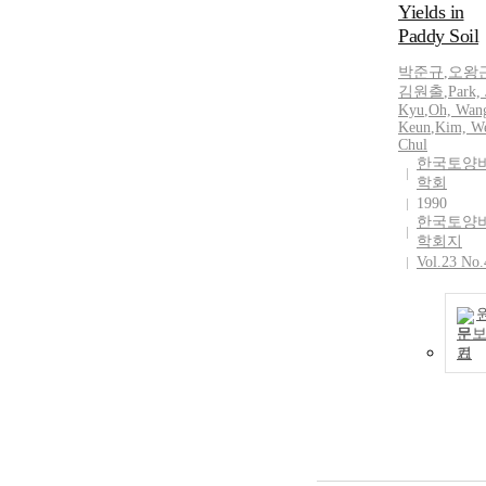
Yields in
Paddy Soil
박준규
,
오왕
김원출
,
Park, 
Kyu
,
Oh, Wan
Keun
,
Kim, W
Chul
한국토양
학회
1990
한국토양
학회지
Vol.23 No.
문
기