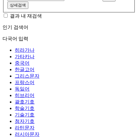
상세검색
결과 내 재검색
인기 검색어
다국어 입력
히라가나
가타카나
중국어
한글고어
그리스문자
프랑스어
독일어
히브리어
괄호기호
학술기호
기술기호
첨자기호
라틴문자
러시아문자