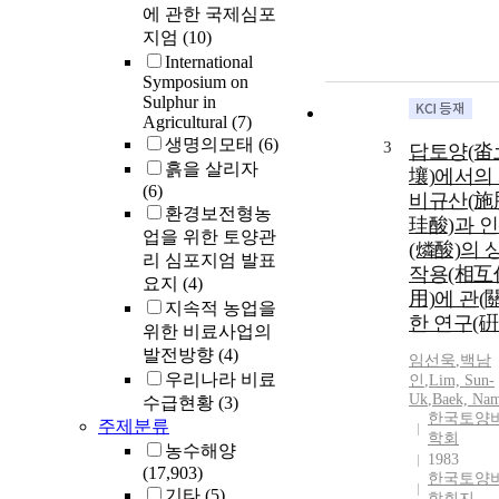
에 관한 국제심포
지엄
(10)
International
Symposium on
Sulphur in
Agricultural
(7)
생명의모태
(6)
3
답토양(畓
흙을 살리자
壤)에서의
(6)
비규산(施
환경보전형농
珪酸)과 
업을 위한 토양관
(燐酸)의 
리 심포지엄 발표
작용(相互
요지
(4)
用)에 관(關
지속적 농업을
한 연구(硏
위한 비료사업의
발전방향
(4)
임선욱
,
백남
우리나라 비료
인
,
Lim, Sun-
Uk
,
Baek, Nam
수급현황
(3)
한국토양
주제분류
학회
농수해양
1983
(17,903)
한국토양
기타
(5)
학회지