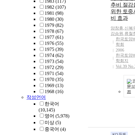
1983
(117)
추비 절감
1982
(107)
위한 토중
1981
(98)
비 효과
1980
(30)
1979
(82)
양창휴
,
신복
1978
(67)
강승원
,
류철
1977
(61)
한국토양
1976
(55)
학회
1975
(39)
2006
1974
(62)
한국토양
학회지
1973
(54)
Vol.39 No.
1972
(29)
1971
(54)
1970
(35)
1969
(13)
문
1968
(16)
기
작성언어
한국어
(10,145)
영어
(5,978)
미상
(5)
중국어
(4)