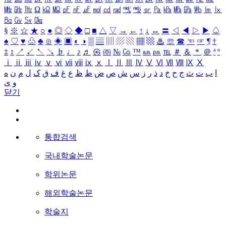
㎒
㎓
㎔
Ω
㏀
㏁
㎊
㎋
㎌
㏖
㏅
㎭
㎮
㎯
㏛
㎩
㎪
㎫
㎬
㏝
㏐
㏓
㏃
㏉
㏜
㏆
§
※
☆
★
○
●
◎
◇
◆
□
■
△
▽
→
←
↑
↓
↔
〓
◁
◀
▷
▶
♤
♠
♡
♥
♧
♣
⊙
◈
▣
◐
◑
▒
▤
▥
▨
▧
▦
▩
♨
☏
☎
☜
☞
¶
†
‡
↕
↗
↙
↖
↘
♭
♩
♪
♬
㉿
㈜
№
㏇
™
㏂
㏘
℡
＃
＆
＊
＠
ª
º
ⅰ
ⅱ
ⅲ
ⅳ
ⅴ
ⅵ
ⅶ
ⅷ
ⅸ
ⅹ
Ⅰ
Ⅱ
Ⅲ
Ⅳ
Ⅴ
Ⅵ
Ⅶ
Ⅷ
Ⅸ
Ⅹ
ا
ب
ت
ث
ج
ح
خ
د
ذ
ر
ز
س
ش
ص
ض
ط
ظ
ع
غ
ف
ق
ک
ل
م
ن
ه
و
ی
닫기
통합검색
국내학술논문
학위논문
해외학술논문
학술지