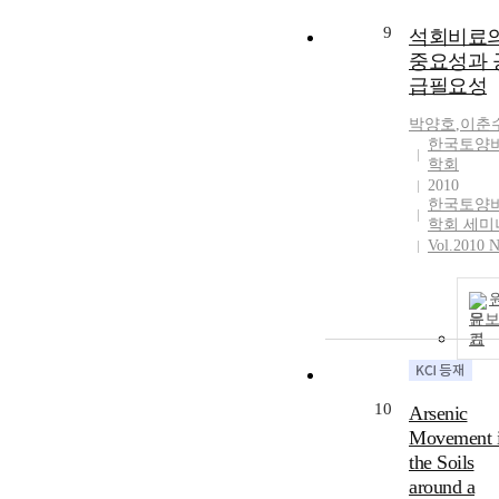
9
석회비료
중요성과 
급필요성
박양호
,
이춘
한국토양
학회
2010
한국토양
학회 세미
Vol.2010 N
문
기
10
Arsenic
Movement 
the Soils
around a