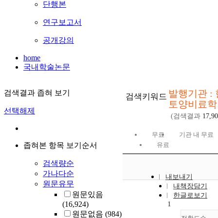
단행본
연구보고서
공개강의
home
국내학술논문
발행기관 :
검색결과 좁혀 보기
검색키워드
토양비료학
선택해제
(검색결과
17,9
무료
기관 내 무료
좁혀본 항목 보기순서
유료
검색량순
가나다순
내보내기
원문유무
내책장담기
원문있음
한글로보기
(16,924)
1
원문없음
(984)