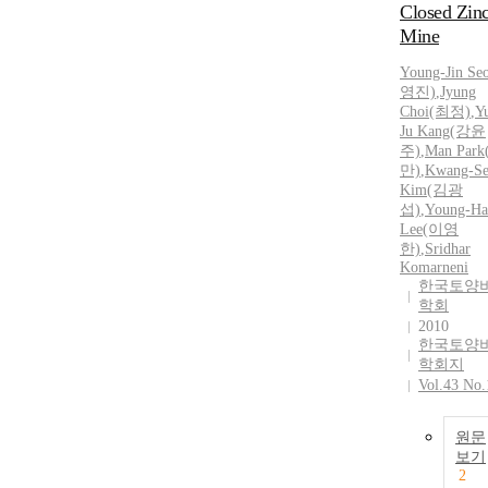
Closed Zin
Mine
Young-Jin S
영진)
,
Jyung
Choi(최정)
,
Y
Ju Kang(강윤
주)
,
Man Par
만)
,
Kwang-S
Kim(김광
섭)
,
Young-Ha
Lee(이영
한)
,
Sridhar
Komarneni
한국토양
학회
2010
한국토양
학회지
Vol.43 No.
원문
보기
2