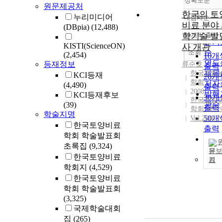
정확도순
원문제공처
한국의 토
누리미디어
내림차순
정확
비료 분야
(DBpia)
(12,488)
순
학기술 발
10개씩 출력
내림
인기
KISTI(ScienceON)
사 개관
순
조회
(2,454)
10개
연도
등재정보
류순호
출력
제목
한국토양
KCI등재
20개
학회
저자
(4,490)
출력
2008
발행
KCI등재후보
30개
한국토양
관순
(39)
출력
학회 세미
학술지명
50개
Vol.2008 N
한국토양비료
출력
학회 학술발표회
100
초록집
(9,324)
출력
문
한국토양비료
기
학회지
(4,529)
한국토양비료
학회 학술발표회
(3,325)
국제학술대회
집
(265)