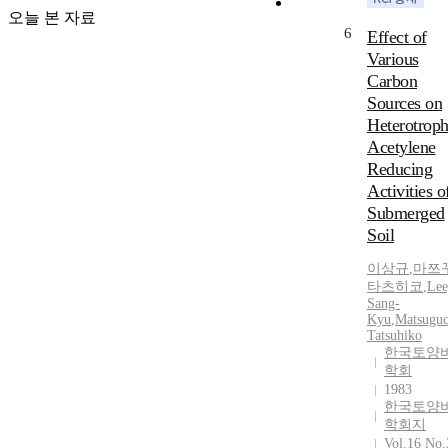
오늘 본 자료
6
Effect of
Various
Carbon
Sources on
Heterotroph
Acetylene
Reducing
Activities o
Submerged
Soil
이상규
,
마쯔
타츠히코
,
Lee
Sang-
Kyu
,
Matsuguc
Tatsuhiko
한국토양
학회
1983
한국토양
학회지
Vol.16 No.