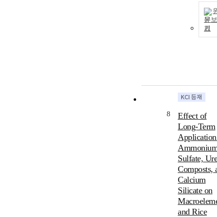
문
기
8
Effect of
Long-Term
Application
Ammoniu
Sulfate, Ure
Composts, 
Calcium
Silicate on
Macroeleme
and Rice