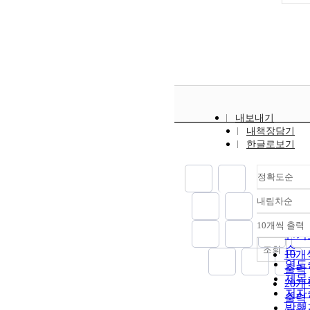
내보내기
내책장담기
한글로보기
정확도순
내림차순
정확
순
10개씩 출력
내림
인기
순
조회
10개
연도
출력
제목
20개
저자
출력
발행