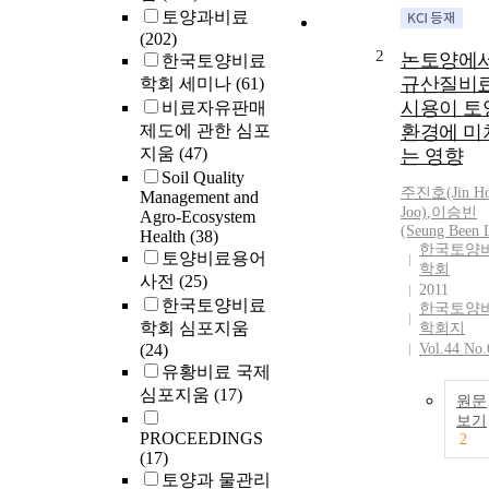
토양과비료
(202)
2
논토양에
한국토양비료
규산질비
학회 세미나
(61)
시용이 토
비료자유판매
제도에 관한 심포
환경에 미
지움
(47)
는 영향
Soil Quality
주진호(Jin H
Management and
Joo)
,
이승빈
Agro-Ecosystem
(Seung Been 
Health
(38)
한국토양
토양비료용어
학회
사전
(25)
2011
한국토양비료
한국토양
학회 심포지움
학회지
(24)
Vol.44 No.
유황비료 국제
심포지움
(17)
원문
보기
PROCEEDINGS
2
(17)
토양과 물관리