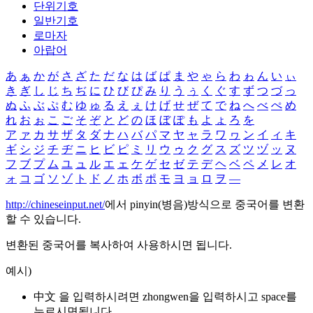
단위기호
일반기호
로마자
아랍어
あ
ぁ
か
が
さ
ざ
た
だ
な
は
ば
ぱ
ま
や
ゃ
ら
わ
ゎ
ん
い
ぃ
き
ぎ
し
じ
ち
ぢ
に
ひ
び
ぴ
み
り
う
ぅ
く
ぐ
す
ず
つ
づ
っ
ぬ
ふ
ぶ
ぷ
む
ゆ
ゅ
る
え
ぇ
け
げ
せ
ぜ
て
で
ね
へ
べ
ぺ
め
れ
お
ぉ
こ
ご
そ
ぞ
と
ど
の
ほ
ぼ
ぽ
も
よ
ょ
ろ
を
ア
ァ
カ
サ
ザ
タ
ダ
ナ
ハ
バ
パ
マ
ヤ
ャ
ラ
ワ
ヮ
ン
イ
ィ
キ
ギ
シ
ジ
チ
ヂ
ニ
ヒ
ビ
ピ
ミ
リ
ウ
ゥ
ク
グ
ス
ズ
ツ
ヅ
ッ
ヌ
フ
ブ
プ
ム
ユ
ュ
ル
エ
ェ
ケ
ゲ
セ
ゼ
テ
デ
ヘ
ベ
ペ
メ
レ
オ
ォ
コ
ゴ
ソ
ゾ
ト
ド
ノ
ホ
ボ
ポ
モ
ヨ
ョ
ロ
ヲ
―
http://chineseinput.net/
에서 pinyin(병음)방식으로 중국어를 변환
할 수 있습니다.
변환된 중국어를 복사하여 사용하시면 됩니다.
예시)
中文 을 입력하시려면
zhongwen
을 입력하시고 space를
누르시면됩니다.