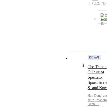
Vol.23 No.
문
4
The Trends
Culture of
Spectator
Sports in th
S. and Kor
Han Dong-yo
동유)
,
Mahon
Daniel F