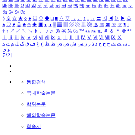
㎒
㎓
㎔
Ω
㏀
㏁
㎊
㎋
㎌
㏖
㏅
㎭
㎮
㎯
㏛
㎩
㎪
㎫
㎬
㏝
㏐
㏓
㏃
㏉
㏜
㏆
§
※
☆
★
○
●
◎
◇
◆
□
■
△
▽
→
←
↑
↓
↔
〓
◁
◀
▷
▶
♤
♠
♡
♥
♧
♣
⊙
◈
▣
◐
◑
▒
▤
▥
▨
▧
▦
▩
♨
☏
☎
☜
☞
¶
†
‡
↕
↗
↙
↖
↘
♭
♩
♪
♬
㉿
㈜
№
㏇
™
㏂
㏘
℡
＃
＆
＊
＠
ª
º
ⅰ
ⅱ
ⅲ
ⅳ
ⅴ
ⅵ
ⅶ
ⅷ
ⅸ
ⅹ
Ⅰ
Ⅱ
Ⅲ
Ⅳ
Ⅴ
Ⅵ
Ⅶ
Ⅷ
Ⅸ
Ⅹ
ا
ب
ت
ث
ج
ح
خ
د
ذ
ر
ز
س
ش
ص
ض
ط
ظ
ع
غ
ف
ق
ک
ل
م
ن
ه
و
ی
닫기
통합검색
국내학술논문
학위논문
해외학술논문
학술지