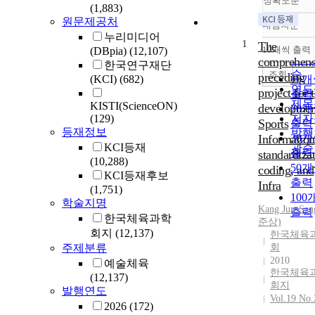
정확도순
(1,883)
원문제공처
내림차순
정확
누리미디어
1
순
The
10개씩 출력
(DBpia)
(12,107)
내림
인기
comprehens
한국연구재단
순
조회
preceding
(KCI)
(682)
10
연도
project for 
출력
제목
KISTI(ScienceON)
developmen
20
(129)
저자
Sports
출력
등재정보
발행
Information
30
KCI등재
관순
출력
standardizat
(10,288)
50
coding, and
KCI등재후보
출력
Infra
(1,751)
100
학술지명
Kang Jun-Sa
출력
한국체육과학
준상)
회지
(12,137)
한국체육
주제분류
회
2010
예술체육
한국체육
(12,137)
회지
발행연도
Vol.19 No.
2026
(172)