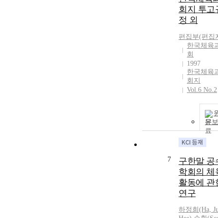
회지 투고
정 외
편집부(편집
한국체육
회
1997
한국체육
회지
Vol.6 No.2
문
7
구한말 공
학회의 체
활동에 관
연구
하정희(Ha, Ju