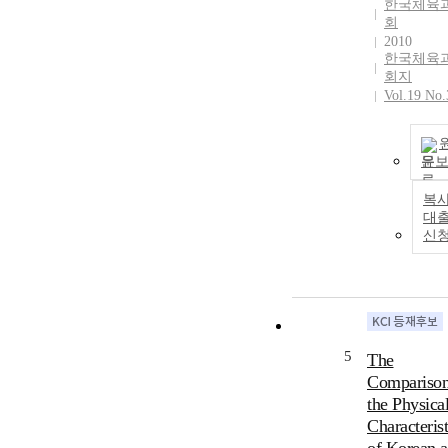
한국체육
회
2010
한국체육
회지
Vol.19 No.
문
복사
대
신
5
The
Comparison
the Physica
Characterist