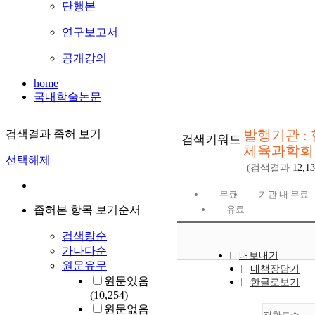
단행본
연구보고서
공개강의
home
국내학술논문
발행기관 :
검색결과 좁혀 보기
검색키워드
체육과학회
선택해제
(검색결과
12,1
무료
기관 내 무료
좁혀본 항목 보기순서
유료
검색량순
가나다순
내보내기
원문유무
내책장담기
원문있음
한글로보기
(10,254)
원문없음