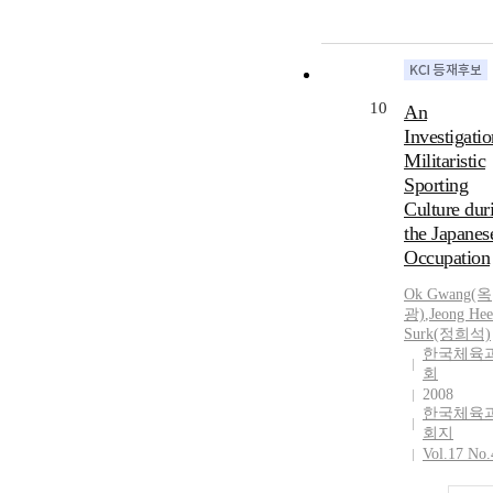
10
An
Investigatio
Militaristic
Sporting
Culture dur
the Japanes
Occupation
Ok Gwang(옥
광)
,
Jeong Hee
Surk(정희석)
한국체육
회
2008
한국체육
회지
Vol.17 No.