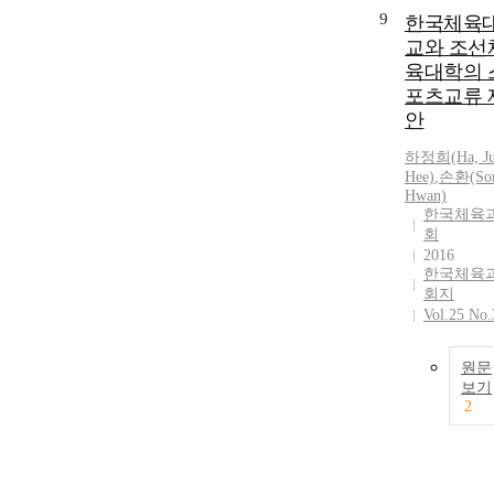
9
한국체육
교와 조선
육대학의 
포츠교류 
안
하정희(Ha, Ju
Hee)
,
손환(So
Hwan)
한국체육
회
2016
한국체육
회지
Vol.25 No.
원문
보기
2