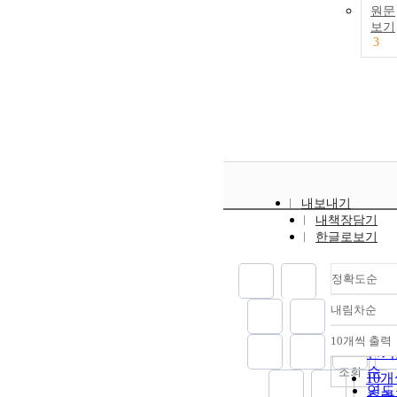
원문
보기
3
내보내기
내책장담기
한글로보기
정확도순
내림차순
정확
순
10개씩 출력
내림
인기
순
조회
10
연도
출력