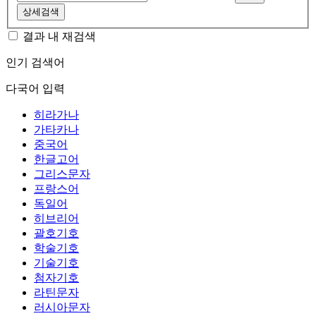
상세검색
결과 내 재검색
인기 검색어
다국어 입력
히라가나
가타카나
중국어
한글고어
그리스문자
프랑스어
독일어
히브리어
괄호기호
학술기호
기술기호
첨자기호
라틴문자
러시아문자