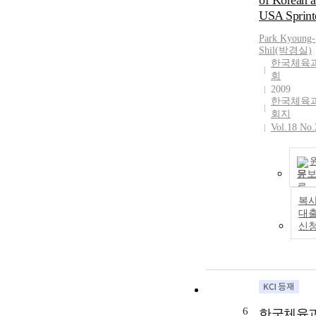
of Korean 
USA Sprint
Park Kyoung-
Shil(박경실)
한국체육
회
2009
한국체육
회지
Vol.18 No.
문
복사
대
신
6
한국체육