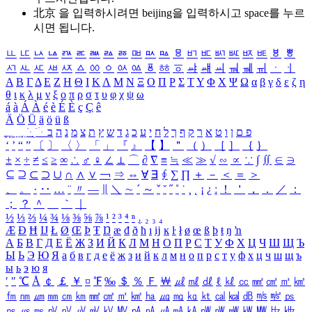
北京 을 입력하시려면
beijing
을 입력하시고 space를 누르
시면 됩니다.
ㅥ
ㅦ
ㅧ
ㅨ
ㅩ
ㅪ
ㅫ
ㅬ
ㅭ
ㅮ
ㅯ
ㅰ
ㅱ
ㅲ
ㅳ
ㅴ
ㅵ
ㅶ
ㅷ
ㅸ
ㅹ
ㅺ
ㅻ
ㅼ
ㅽ
ㅾ
ㅿ
ㆀ
ㆁ
ㆂ
ㆃ
ㆄ
ㆅ
ㆆ
ㆇ
ㆈ
ㆉ
ㆊ
ㆋ
ㆌ
ㆍ
ㆎ
Α
Β
Γ
Δ
Ε
Ζ
Η
Θ
Ι
Κ
Λ
Μ
Ν
Ξ
Ο
Π
Ρ
Σ
Τ
Υ
Φ
Χ
Ψ
Ω
α
β
γ
δ
ε
ζ
η
θ
ι
κ
λ
μ
ν
ξ
ο
π
ρ
σ
τ
υ
φ
χ
ψ
ω
á
à
Á
À
é
è
É
È
ç
Ç
ê
Ä
Ö
Ü
ä
ö
ü
ß
ְ
ֳ
ֲ
ֱ
ָ
ַ
ֵ
ֶ
ִ
ֹ
ּ
ֻ
ׂ
ׁ
ּ
ב
ה
נ
מ
צ
ת
ץ
ש
ד
ג
כ
ע
י
ח
ל
ך
ף
ק
ר
א
ט
ו
ן
ם
פ
‘
’
“
”
〔
〕
〈
〉
「
」
『
』
【
】
＂
（
）
［
］
｛
｝
±
×
÷
≠
≤
≥
∞
∴
♂
♀
∠
⊥
⌒
∂
∇
≡
≒
≪
≫
√
∽
∝
∵
∫
∬
∈
∋
⊆
⊇
⊂
⊃
∪
∩
∧
∨
￢
⇒
⇔
∀
∃
∮
∑
∏
＋
－
＜
＝
＞
、
。
·
‥
…
¨
〃
―
∥
＼
∼
´
～
ˇ
˘
˝
˚
˙
¸
˛
¡
¿
ː
！
＇
，
．
／
：
；
？
＾
＿
｀
｜
½
⅓
⅔
¼
¾
⅛
⅜
⅝
⅞
¹
²
³
⁴
ⁿ
₁
₂
₃
₄
Æ
Ð
Ħ
Ĳ
Ł
Ø
Œ
Þ
Ŧ
Ŋ
æ
đ
ð
ħ
ı
ĳ
ĸ
ŀ
ł
ø
œ
ß
þ
ŧ
ŋ
ŉ
А
Б
В
Г
Д
Е
Ё
Ж
З
И
Й
К
Л
М
Н
О
П
Р
С
Т
У
Ф
Х
Ц
Ч
Ш
Щ
Ъ
Ы
Ь
Э
Ю
Я
а
б
в
г
д
е
ё
ж
з
и
й
к
л
м
н
о
п
р
с
т
у
ф
х
ц
ч
ш
щ
ъ
ы
ь
э
ю
я
′
″
℃
Å
￠
￡
￥
¤
℉
‰
＄
％
Ｆ
￦
㎕
㎖
㎗
ℓ
㎘
㏄
㎣
㎤
㎥
㎦
㎙
㎚
㎛
㎜
㎝
㎞
㎟
㎠
㎡
㎢
㏊
㎍
㎎
㎏
㏏
㎈
㎉
㏈
㎧
㎨
㎰
㎱
㎲
㎳
㎴
㎵
㎶
㎷
㎸
㎹
㎀
㎁
㎂
㎃
㎄
㎺
㎻
㎽
㎾
㎿
㎐
㎑