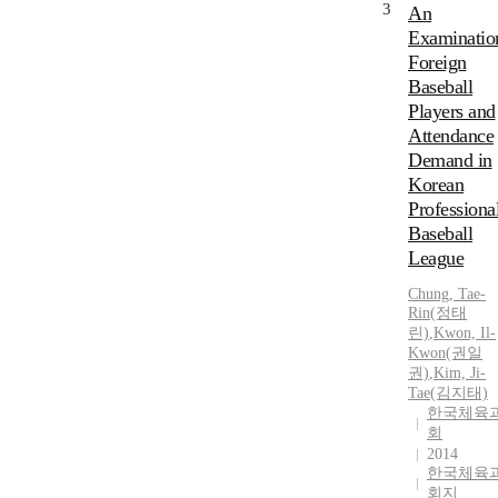
3
An
Examinatio
Foreign
Baseball
Players and
Attendance
Demand in
Korean
Professiona
Baseball
League
Chung, Tae-
Rin(정태
린)
,
Kwon, Il-
Kwon(권일
권)
,
Kim, Ji-
Tae(김지태)
한국체육
회
2014
한국체육
회지