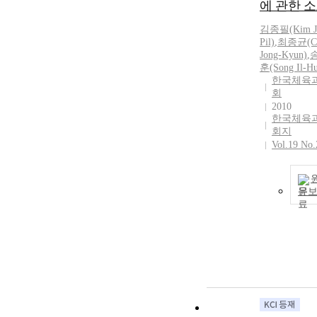
에 관한 
김종필(Kim J
Pil)
,
최종균(Ch
Jong-Kyun)
,
훈(Song Il-H
한국체육
회
2010
한국체육
회지
Vol.19 No.
문