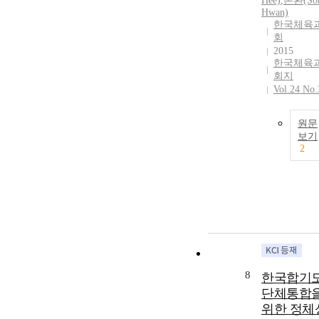
Hee)
,
손환(So
Hwan)
한국체육
회
2015
한국체육
회지
Vol.24 No.
원문
보기
2
8
한국합기
단체통합
위한 정체