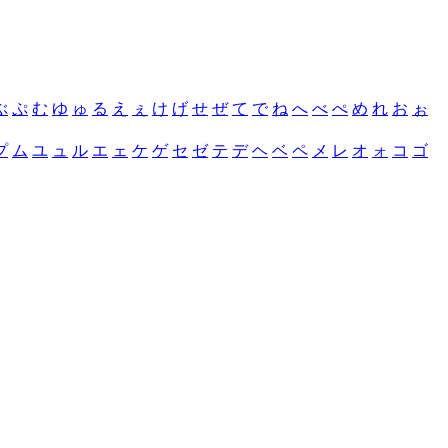
ぶ
ぷ
む
ゆ
ゅ
る
え
ぇ
け
げ
せ
ぜ
て
で
ね
へ
べ
ぺ
め
れ
お
ぉ
プ
ム
ユ
ュ
ル
エ
ェ
ケ
ゲ
セ
ゼ
テ
デ
ヘ
ベ
ペ
メ
レ
オ
ォ
コ
ゴ