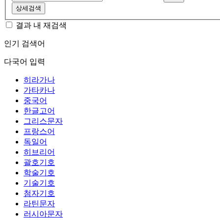
상세검색
결과 내 재검색
인기 검색어
다국어 입력
히라가나
가타카나
중국어
한글고어
그리스문자
프랑스어
독일어
히브리어
괄호기호
학술기호
기술기호
첨자기호
라틴문자
러시아문자