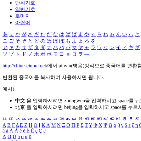
단위기호
일반기호
로마자
아랍어
あ
ぁ
か
が
さ
ざ
た
だ
な
は
ば
ぱ
ま
や
ゃ
ら
わ
ゎ
ん
い
ぃ
き
こ
ご
そ
ぞ
と
ど
の
ほ
ぼ
ぽ
も
よ
ょ
ろ
を
ア
ァ
カ
サ
ザ
タ
ダ
ナ
ハ
バ
パ
マ
ヤ
ャ
ラ
ワ
ヮ
ン
イ
ィ
キ
ギ
ソ
ゾ
ト
ド
ノ
ホ
ボ
ポ
モ
ヨ
ョ
ロ
ヲ
―
http://chineseinput.net/
에서 pinyin(병음)방식으로 중국어를 변환
변환된 중국어를 복사하여 사용하시면 됩니다.
예시)
中文 을 입력하시려면
zhongwen
을 입력하시고 space를
北京 을 입력하시려면
beijing
을 입력하시고 space를 누르
ㅥ
ㅦ
ㅧ
ㅨ
ㅩ
ㅪ
ㅫ
ㅬ
ㅭ
ㅮ
ㅯ
ㅰ
ㅱ
ㅲ
ㅳ
ㅴ
ㅵ
ㅶ
ㅷ
ㅸ
ㅹ
ㅺ
Α
Β
Γ
Δ
Ε
Ζ
Η
Θ
Ι
Κ
Λ
Μ
Ν
Ξ
Ο
Π
Ρ
Σ
Τ
Υ
Φ
Χ
Ψ
Ω
α
β
γ
δ
ε
ζ
η
á
à
Á
À
é
è
É
È
ç
Ç
ê
Ä
Ö
Ü
ä
ö
ü
ß