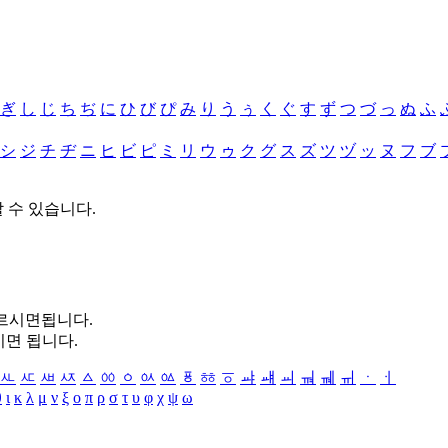
ぎ
し
じ
ち
ぢ
に
ひ
び
ぴ
み
り
う
ぅ
く
ぐ
す
ず
つ
づ
っ
ぬ
ふ
シ
ジ
チ
ヂ
ニ
ヒ
ビ
ピ
ミ
リ
ウ
ゥ
ク
グ
ス
ズ
ツ
ヅ
ッ
ヌ
フ
ブ
할 수 있습니다.
누르시면됩니다.
시면 됩니다.
ㅻ
ㅼ
ㅽ
ㅾ
ㅿ
ㆀ
ㆁ
ㆂ
ㆃ
ㆄ
ㆅ
ㆆ
ㆇ
ㆈ
ㆉ
ㆊ
ㆋ
ㆌ
ㆍ
ㆎ
θ
ι
κ
λ
μ
ν
ξ
ο
π
ρ
σ
τ
υ
φ
χ
ψ
ω