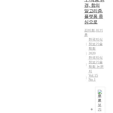
식
존
업
경
경, 합의
특
에
R
에
알고리즘,
성
연
&
너
플랫폼 중
,
구
D
지
심으로
사
된
업
원
회
논
무
발
김미희
,
이기
적
문
에
굴
훈
특
서
종
을
한국지식
성
지
사
정보기술
위
,
학회
정
하
해
시
2020
보
는
기
한국지식
스
를
2
존
정보기술
템
활
1
의
학회 논문
특
용
5
탄
지
성
한
명
소
Vol.15
,
“
의
No.1
자
직
이
실
원
무
머
무
(
특
징
담
석
원
성
이
당
유
문
최
으
슈
자
보
,
근
로
탐
기
들
석
4