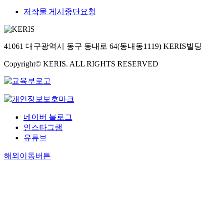
고
따
정
다
래
지
기
는
추
사
저작물 게시중단요청
있
라
보
.
가
원
반
재
진
결
다
원
기
특
이
,
으
무
하
과
.
하
술
히
루
직
로
적
고
,
그
는
의
,
어
무
신
41061 대구광역시 동구 동내로 64(동내동1119) KERIS빌딩
성
있
포
러
정
접
고
졌
상
규
과
다
스
나
보
근
급
Copyright© KERIS. ALL RIGHTS RESERVED
다
호
성
에
.
트
기
를
성
지
.
의
,
영
이
코
존
찾
한
속
2
존
확
향
에
로
전
는
계
적
0
성
장
을
수
나
자
데
로
위
2
순
성
주
소
1
화
에
인
협
2
으
,
는
트
네이버 블로그
9
폐
는
해
(
년
로
파
선
램
인스타그램
비
관
한
다
A
에
나
급
행
이
대
유튜브
리
계
양
d
는
타
효
요
상
면
(
가
한
v
사
났
과
인
용
해외이동버튼
소
예
있
정
a
물
다
에
임
화
비
,
다
보
n
인
.
대
을
되
비
비
.
기
c
터
한
규
기
중
트
이
술
e
넷
1
명
위
은
코
러
서
d
,
차
하
해
코
인
한
비
P
빅
분
였
서
로
)
배
스
e