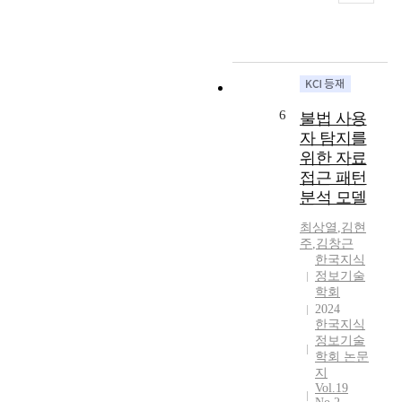
분
색
을
탄
차
류
방
대
,
산
하
법
상
가
업
고
론
으
스
혁
이
”
로
등
명
들
의
실
)
을
요
지
증
6
중
불법 사용
구
인
표
분
심
자 탐지를
성
과
와
석
에
위한 자료
할
지
알
을
서
접근 패턴
기
식
고
실
수
분석 모델
술
공
리
시
소
중
유
즘
하
중
최상열
,
김현
사
의
을
였
심
주
,
김창근
물
지
응
다
으
한국지식
인
,
용
.
정보기술
로
터
지
하
학회
R
에
넷
식
2024
여
&
너
과
한국지식
관
특
D
지
블
정보기술
리
허
전
패
학회 논문
록
시
정
략
러
지
체
스
보
과
다
Vol.19
인
템
에
기
임