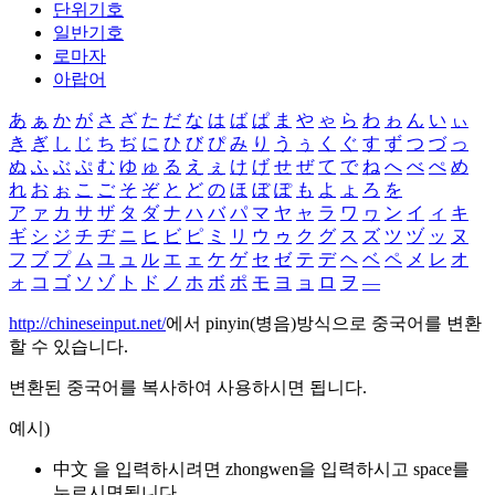
단위기호
일반기호
로마자
아랍어
あ
ぁ
か
が
さ
ざ
た
だ
な
は
ば
ぱ
ま
や
ゃ
ら
わ
ゎ
ん
い
ぃ
き
ぎ
し
じ
ち
ぢ
に
ひ
び
ぴ
み
り
う
ぅ
く
ぐ
す
ず
つ
づ
っ
ぬ
ふ
ぶ
ぷ
む
ゆ
ゅ
る
え
ぇ
け
げ
せ
ぜ
て
で
ね
へ
べ
ぺ
め
れ
お
ぉ
こ
ご
そ
ぞ
と
ど
の
ほ
ぼ
ぽ
も
よ
ょ
ろ
を
ア
ァ
カ
サ
ザ
タ
ダ
ナ
ハ
バ
パ
マ
ヤ
ャ
ラ
ワ
ヮ
ン
イ
ィ
キ
ギ
シ
ジ
チ
ヂ
ニ
ヒ
ビ
ピ
ミ
リ
ウ
ゥ
ク
グ
ス
ズ
ツ
ヅ
ッ
ヌ
フ
ブ
プ
ム
ユ
ュ
ル
エ
ェ
ケ
ゲ
セ
ゼ
テ
デ
ヘ
ベ
ペ
メ
レ
オ
ォ
コ
ゴ
ソ
ゾ
ト
ド
ノ
ホ
ボ
ポ
モ
ヨ
ョ
ロ
ヲ
―
http://chineseinput.net/
에서 pinyin(병음)방식으로 중국어를 변환
할 수 있습니다.
변환된 중국어를 복사하여 사용하시면 됩니다.
예시)
中文 을 입력하시려면
zhongwen
을 입력하시고 space를
누르시면됩니다.