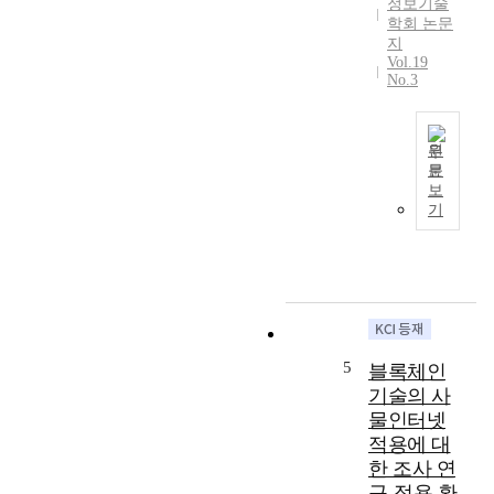
련
상
정보기술
성
기
학회 논문
됨
원
지
술
을
Vol.19
의
동
규
No.3
지
향
명
식
을
하
공
탐
였
원
유
색
다
문
의
하
.
국
보
지
기
연
가
기
에
위
구
차
영
한
방
원
향
분
법
의
을
석
으
새
미
방
로
로
치
법
는
운
는
을
국
성
5
블록체인
선
연
내
장
기술의 사
행
구
소
동
물인터넷
요
한
재
력
인
적용에 대
다
벤
과
을
.
처
한 조사 연
친
지
기
기
환
구-적용 환