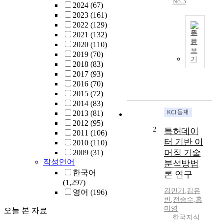
No.3
2024
(67)
2023
(161)
2022
(129)
원
2021
(132)
문
2020
(110)
본
보
2019
(70)
연
기
2018
(83)
구
2017
(93)
에
2016
(70)
서
2015
(72)
는
2014
(83)
벤
2013
(81)
처
2012
(95)
기
2
특허데이
2011
(106)
업
터 기반 이
2010
(110)
의
머징 기술
2009
(31)
기
작성언어
분석방법
술
한국어
론 연구
혁
(1,297)
신
김민기
,
김유
영어
(196)
역
빈
,
전승수
,
홍
량
미영
오늘 본 자료
의
한국지식