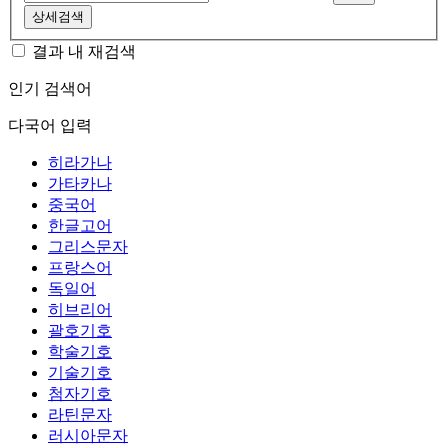
상세검색
결과 내 재검색
인기 검색어
다국어 입력
히라가나
가타카나
중국어
한글고어
그리스문자
프랑스어
독일어
히브리어
괄호기호
학술기호
기술기호
첨자기호
라틴문자
러시아문자