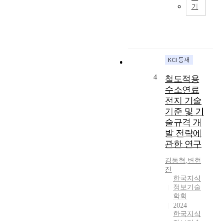
연
기
한
기
구
반
수
는
으
단
지
로
으
식
미
로
관
래
기
리
기
술
시
술
적
4
철도적용
스
적
성
수소연료
템
가
과
전지 기술
을
치
를
기준 및 기
사
가
도
술규격 개
용
높
입
하
발 전략에
은
하
는
이
관한 연구
면
기
머
재
김동혁
,
변현
관
징
무
진
을
키
적
한국지식
대
워
성
정보기술
상
드
과
학회
으
와
가
2024
로
관
향
한국지식
구