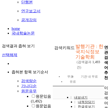
단행본
연구보고서
공개강의
home
국내학술논문
발행기관 : 한
검색결과 좁혀 보기
연
검색키워드
국지식정보
관
선택해제
기술학회
검
(검색결과
1,493
색
어
건)
좁혀본 항목 보기순서
추
무료
기관 내 무료
천
검색량순
유료
가나다순
이
원문유무
검
원문있음
내보내기
색
(1,492)
내책장담기
어
원문없음
한글로보기