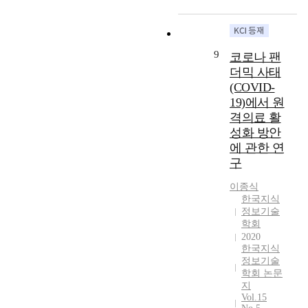
데
화
보
보
무
2
술
경
이
에
는
통
상
0
적
도
터
도
그
신
호
2
성
시
양
녹
취
기
의
3
과
교
9
코로나 팬
또
아
급
술
존
년
및
통
더믹 사태
한
있
과
과
성
까
재
수
(COVID-
상
어
정
스
이
지
무
단
19)에서 원
당
그
에
마
지
의
적
으
할
활
있
격의료 활
트
식
수
성
로
것
용
어
디
성화 방안
공
소
과
주
으
도
보
바
유
에 관한 연
연
에
목
로
가
안
이
의
료
긍
구
받
예
높
의
스
지
전
정
는
측
다
중
의
에
이종식
지
적
수
하
.
요
한국지식
결
유
관
인
소
고
하
정보기술
성
합
의
련
영
트
학회
있
지
을
으
한
특
향
램
2020
다
만
더
로
영
허
을
을
한국지식
.
정
욱
나
향
정
미
2
정보기술
이
작
강
타
을
보
쳤
0
학회 논문
러
관
하
난
미
를
다
지
2
한
련
게
모
치
Vol.15
검
.
3
기
지
인