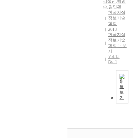
두
김철진
,
박명
해
보
발
였
템
청
칠
업
수
,
김민환
기
결
이
전
다
(
구
뿐
을
한국지식
’
해
거
하
.
K
항
만
정보기술
하
확
야
나
는
업
M
학회
등
아
였
산
할
칼
다
무
S
2018
의
니
다
에
문
럼
양
한국지식
/
)
정
라
.
따
정보기술
제
형
한
교
사
보
기
2
라
학회 논문
로
태
공
육
용
에
술
0
,
지
대
의
격
/
에
서
적
2
Vol.13
‘
두
정
기
숙
유
2
성
No.4
3
언
된
보
법
박
의
~
과
년
택
다
가
들
/
한
3
를
1
트
.
많
의
중
영
개
매
1
원
(
이
다
집
고
향
단
개
월
문
u
러
.
정
중
거
을
어
로
보
기
n
한
한
보
적
래
미
로
기
하
준
t
문
의
기
인
4
치
구
여
트
a
제
학
술
표
가
는
성
재
램
c
의
지
의
적
지
것
된
무
을
t
해
식
발
이
형
으
검
적
도
)
결
을
전
되
태
로
색
성
입
소
책
일
으
고
의
나
키
과
하
비