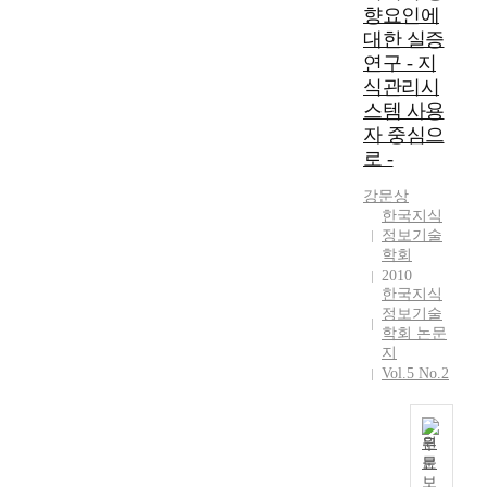
향요인에
)
과
대한 실증
를
관
연구 - 지
기
계
반
식관리시
가
으
있
스템 사용
로
음
자 중심으
신
을
로 -
규
밝
성
히
강문상
,
고
한국지식
정보기술
확
,
학회
장
R
2010
성
&
한국지식
,
D
정보기술
파
전
학회 논문
급
략
지
효
을
Vol.5 No.2
과
강
의
화
지
하
원
표
기
문
본
를
위
보