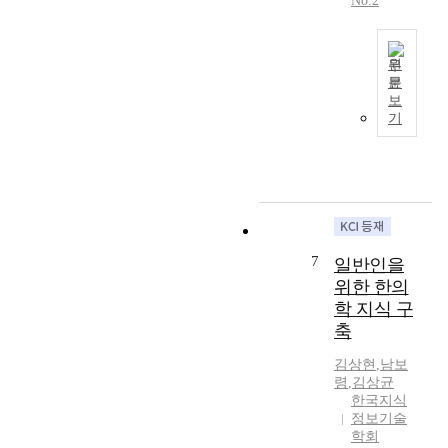
No.2
기
(
특
술
의
술
K
화
적
변
은
M
된
성
화
원
그
S
특
과
를
문
핵
컴
)
허
,
추
보
심
퓨
의
데
재
기
진
에
터
사
이
무
하
있
와
용
터
적
고
다
네
의
기
성
있
.
트
관
반
과
다
본
워
계
의
의
.
논
크
를
기
구
우
문
환
분
술
조
리
7
일반인을
에
경
석
개
적
나
위한 한의
서
의
하
발
인
라
학 지식 구
는
급
였
동
과
정
축
사
속
다
향
관
부
물
한
.
분
계
는
김상현
,
남보
인
발
분
석
를
수
령
,
김상균
터
전
석
방
조
소
한국지식
넷
은
결
법
사
정보기술
경
을
개
과
학회
론
하
제