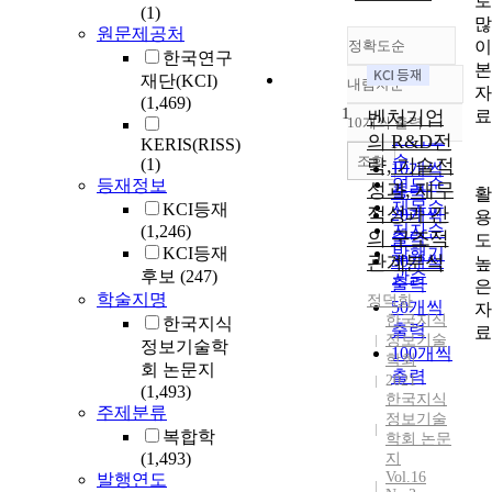
로
(1)
많
원문제공처
이
정확도순
한국연구
본
재단(KCI)
내림차순
정확도
자
(1,469)
1
순
료
벤처기업
10개씩 출력
내림차순
인기도
의 R&D전
KERIS(RISS)
순
조회
(1)
략, 기술적
10개씩
연도순
등재정보
성과, 재무
출력
활
제목순
KCI등재
적성과 간
20개씩
용
저자순
(1,246)
의 구조적
출력
도
KCI등재
발행기
관계분석
30개씩
높
후보
(247)
관순
출력
은
학술지명
정덕화
50개씩
자
한국지식
한국지식
출력
료
정보기술
정보기술학
100개씩
학회
회 논문지
출력
2021
(1,493)
한국지식
주제분류
정보기술
복합학
학회 논문
(1,493)
지
Vol.16
발행연도