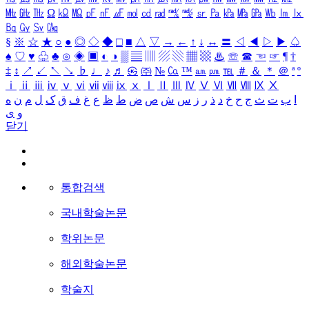
㎒
㎓
㎔
Ω
㏀
㏁
㎊
㎋
㎌
㏖
㏅
㎭
㎮
㎯
㏛
㎩
㎪
㎫
㎬
㏝
㏐
㏓
㏃
㏉
㏜
㏆
§
※
☆
★
○
●
◎
◇
◆
□
■
△
▽
→
←
↑
↓
↔
〓
◁
◀
▷
▶
♤
♠
♡
♥
♧
♣
⊙
◈
▣
◐
◑
▒
▤
▥
▨
▧
▦
▩
♨
☏
☎
☜
☞
¶
†
‡
↕
↗
↙
↖
↘
♭
♩
♪
♬
㉿
㈜
№
㏇
™
㏂
㏘
℡
＃
＆
＊
＠
ª
º
ⅰ
ⅱ
ⅲ
ⅳ
ⅴ
ⅵ
ⅶ
ⅷ
ⅸ
ⅹ
Ⅰ
Ⅱ
Ⅲ
Ⅳ
Ⅴ
Ⅵ
Ⅶ
Ⅷ
Ⅸ
Ⅹ
ا
ب
ت
ث
ج
ح
خ
د
ذ
ر
ز
س
ش
ص
ض
ط
ظ
ع
غ
ف
ق
ک
ل
م
ن
ه
و
ی
닫기
통합검색
국내학술논문
학위논문
해외학술논문
학술지