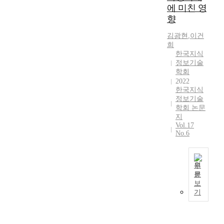
다
보
정
에 미친 영
인
에
보
뢰
.
면
책
터
활
향
를
,
미
다
을
넷
용
필
시
국
음
추
김광현
,
이건
을
되
수
스
등
과
진
희
구
어
적
템
록
같
하
한국지식
성
왔
으
의
특
다
고
정보기술
할
고
로
편
허
.
학회
있
기
,
요
의
데
첫
2022
다
기
한
구
성
한국지식
이
째
.
수
의
하
정보기술
,
터
,
산
가
학
학회 논문
고
지
베
벤
업
지
폭
지
있
식
이
처
통
Vol.17
증
식
다
관
스
기
상
No.6
하
은
.
리
에
업
자
고
전
이
프
서
의
원
,
통
에
로
2
R
부
원
그
적
따
세
0
&
는
문
수
으
라
본
스
1
D
차
보
집
로
디
연
지
1
전
세
기
관
우
지
구
원
년
략
대
리
리
털
는
,
부
이
친
될
문
정
정
직
터
기
환