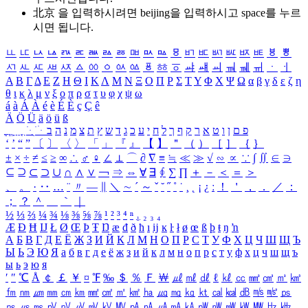
北京 을 입력하시려면
beijing
을 입력하시고 space를 누르
시면 됩니다.
ㅥ
ㅦ
ㅧ
ㅨ
ㅩ
ㅪ
ㅫ
ㅬ
ㅭ
ㅮ
ㅯ
ㅰ
ㅱ
ㅲ
ㅳ
ㅴ
ㅵ
ㅶ
ㅷ
ㅸ
ㅹ
ㅺ
ㅻ
ㅼ
ㅽ
ㅾ
ㅿ
ㆀ
ㆁ
ㆂ
ㆃ
ㆄ
ㆅ
ㆆ
ㆇ
ㆈ
ㆉ
ㆊ
ㆋ
ㆌ
ㆍ
ㆎ
Α
Β
Γ
Δ
Ε
Ζ
Η
Θ
Ι
Κ
Λ
Μ
Ν
Ξ
Ο
Π
Ρ
Σ
Τ
Υ
Φ
Χ
Ψ
Ω
α
β
γ
δ
ε
ζ
η
θ
ι
κ
λ
μ
ν
ξ
ο
π
ρ
σ
τ
υ
φ
χ
ψ
ω
á
à
Á
À
é
è
É
È
ç
Ç
ê
Ä
Ö
Ü
ä
ö
ü
ß
ְ
ֳ
ֲ
ֱ
ָ
ַ
ֵ
ֶ
ִ
ֹ
ּ
ֻ
ׂ
ׁ
ּ
ב
ה
נ
מ
צ
ת
ץ
ש
ד
ג
כ
ע
י
ח
ל
ך
ף
ק
ר
א
ט
ו
ן
ם
פ
‘
’
“
”
〔
〕
〈
〉
「
」
『
』
【
】
＂
（
）
［
］
｛
｝
±
×
÷
≠
≤
≥
∞
∴
♂
♀
∠
⊥
⌒
∂
∇
≡
≒
≪
≫
√
∽
∝
∵
∫
∬
∈
∋
⊆
⊇
⊂
⊃
∪
∩
∧
∨
￢
⇒
⇔
∀
∃
∮
∑
∏
＋
－
＜
＝
＞
、
。
·
‥
…
¨
〃
―
∥
＼
∼
´
～
ˇ
˘
˝
˚
˙
¸
˛
¡
¿
ː
！
＇
，
．
／
：
；
？
＾
＿
｀
｜
½
⅓
⅔
¼
¾
⅛
⅜
⅝
⅞
¹
²
³
⁴
ⁿ
₁
₂
₃
₄
Æ
Ð
Ħ
Ĳ
Ł
Ø
Œ
Þ
Ŧ
Ŋ
æ
đ
ð
ħ
ı
ĳ
ĸ
ŀ
ł
ø
œ
ß
þ
ŧ
ŋ
ŉ
А
Б
В
Г
Д
Е
Ё
Ж
З
И
Й
К
Л
М
Н
О
П
Р
С
Т
У
Ф
Х
Ц
Ч
Ш
Щ
Ъ
Ы
Ь
Э
Ю
Я
а
б
в
г
д
е
ё
ж
з
и
й
к
л
м
н
о
п
р
с
т
у
ф
х
ц
ч
ш
щ
ъ
ы
ь
э
ю
я
′
″
℃
Å
￠
￡
￥
¤
℉
‰
＄
％
Ｆ
￦
㎕
㎖
㎗
ℓ
㎘
㏄
㎣
㎤
㎥
㎦
㎙
㎚
㎛
㎜
㎝
㎞
㎟
㎠
㎡
㎢
㏊
㎍
㎎
㎏
㏏
㎈
㎉
㏈
㎧
㎨
㎰
㎱
㎲
㎳
㎴
㎵
㎶
㎷
㎸
㎹
㎀
㎁
㎂
㎃
㎄
㎺
㎻
㎽
㎾
㎿
㎐
㎑