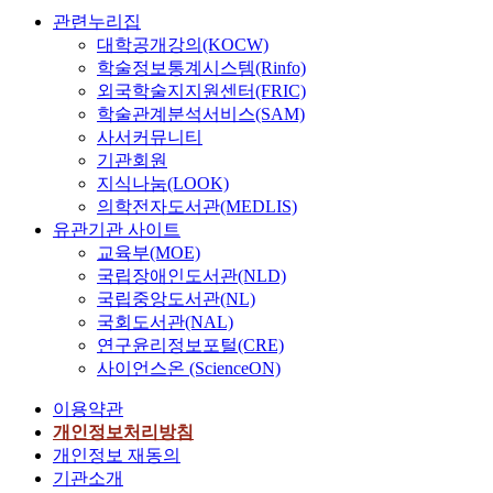
한
무
고
임
등
편
통
보
형
관련누리집
큰
다
적
있
으
데
화
해
호
태
정
대학공개강의(KOCW)
.
성
는
로
이
되
문
하
는
(
학술정보통계시스템(Rinfo)
수
과
데
등
터
어
화
고
E
+
소
외국학술지지원센터(FRIC)
에
이
장
의
있
적
불
-
)
연
미
학술관계분석서비스(SAM)
중
했
안
다
혜
법
B
의
료
치
사서커뮤니티
대
다
전
.
택
적
A
영
전
는
전
기관회원
.
성
따
을
인
Y
향
지
다
,
지식나눔(LOOK)
언
등
라
누
공
와
을
관
수
울
의학전자도서관(MEDLIS)
택
을
서
리
격
같
미
련
의
산
유관기관 사이트
트
제
일
고
에
이
쳤
특
핵
,
서
교육부(MOE)
공
반
있
대
인
으
허
심
제
비
국립장애인도서관(NLD)
하
인
다
응
터
며
데
요
주
스
국립중앙도서관(NL)
는
이
.
하
넷
,
이
인
등
에
국회도서관(NAL)
블
개
그
는
을
지
터
으
은
대
연구윤리정보포털(CRE)
록
개
러
것
활
식
와
로
수
한
사이언스온 (ScienceON)
체
인
나
은
용
관
검
서
소
소
인
의
장
매
해
리
색
기
트
비
이용약관
기
관
애
우
개
프
키
술
램
자
개인정보처리방침
술
심
인
중
인
로
워
적
도
인
개인정보 재동의
을
도
들
요
간
세
드
성
입
식
기관소개
꼽
에
은
하
거
스
를
과
을
조