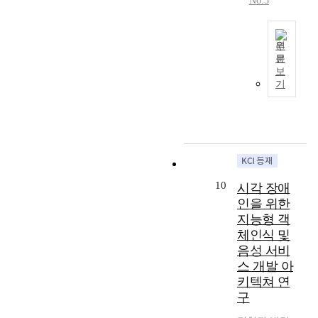
No.5
바
는
색
둘
년
기
식
식
일
것
하
째
까
나
을
시
C
으
여
,
지
기
검
키
2
로
원
활
R
상
기
색
고
C
문
나
용
&
용
최
로
할
있
보
플
타
하
D
화
근
기
부
경
다
랫
났
고
전
하
코
터
우
.
폼
으
특
략
기
로
생
전
아
의
며
허
은
위
나
성
문
울
현
,
정
재
해
1
될
가
러
황
지
보
무
대
9
데
들
디
과
식
의
적
규
팬
이
이
지
해
공
특
성
모
데
터
활
털
10
결
시각 장애
유
허
과
실
믹
에
용
정
방
의
인을 위한
제
에
차
으
대
할
보
안
지
목
직
지능형 객
를
로
한
수
의
을
는
,
접
개
체인식 및
‘
안
있
확
검
지
요
적
발
음성 서비
사
전
는
산
토
식
약
인
하
회
스 개발 아
성
사
은
하
관
서
영
고
적
키텍쳐 연
확
전
빠
고
리
,
향
실
거
구
보
식
르
자
시
대
을
증
리
는
정
게
하
스
표
미
사