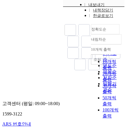
으
반
로
있
플
타
워
형
려
’
내보내기
로
인
일
다
랫
났
드
성
는
내책장담기
가
서
에
상
.
폼
다
를
에
지
한글로보기
일
데
게
생
그
을
.
도
유
자
상
이
제
활
러
중
특
출
의
체
화
정확도순
터
공
은
므
심
히
하
한
는
되
관
하
편
로
으
동
여
영
2
면
내림차순
정확도
리
는
리
사
로
료
이
향
1
서
의
몇
해
순
용
연
에
머
을
10개씩 출력
개
‘
내림차순
분
몇
졌
자
인기도
구
대
징
미
시
언
산
웹
으
들
순
를
조회
한
키
치
도
10개씩
택
화
사
며
의
진
연도순
신
워
는
에
출력
트
,
이
다
개
행
뢰
제목순
드
것
서
20개씩
사
위
트
양
인
하
는
저자순
탐
으
3
출력
회
조
가
한
정
였
지
색
발행기
로
3
’
30개씩
불
있
정
보
다
식
알
나
관순
개
는
출력
가
지
보
및
.
공
고
타
노
새
50개씩
능
만
기
시
과
유
리
났
선
로
고객센터 (평일: 09:00~18:00)
출력
,
그
술
스
거
의
즘
다
이
운
100개씩
추
정
서
템
의
지
에
.
추
1599-3122
패
출력
적
보
비
정
C
에
적
즉
진
러
가
가
스
보
2
가
용
ARS 번호안내
재
되
다
능
파
를
를
C
장