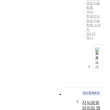
대
정보기술
표
학회
적
2024
인
한국지식
정보기술
요
학회 논문
인
지
으
Vol.19
로
No.3
R
&
D
원
전
문
특
략
보
허
과
기
정
재
보
무
(
적
미
성
국
과
등
가
록
상
3
지식공유
특
호
의지의 영
허
인