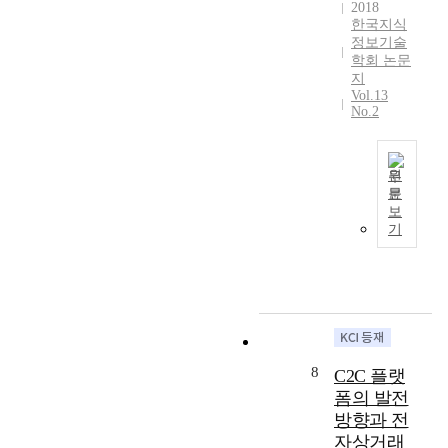
위
인
,
2018
을
기
선
해
과
한국지식
지
개
위
도
정보기술
블
기
식
발
해
국
학회 논문
록
업
의
하
회
가
지
체
의
적
여
귀
로
Vol.13
인
생
합
실
분
No.2
도
기
활
성
제
석
약
술
및
,
수
을
하
을
운
동
소
활
기
원
접
영
료
연
용
위
문
목
한
패
에
료
하
보
해
한
의
턴
대
전
기
였
많
연
학
전
한
지
다
은
구
은
반
신
분
.
분
들
오
적
뢰
야
분
야
을
랫
인
,
에
석
에
살
동
과
경
적
결
걸
펴
안
정
영
용
과
쳐
본
환
에
진
하
를
8
수
C2C 플랫
다
자
디
에
고
요
소
폼의 발전
.
의
지
대
자
약
관
방향과 전
사
치
털
한
한
해
련
자상거래
물
료
정
신