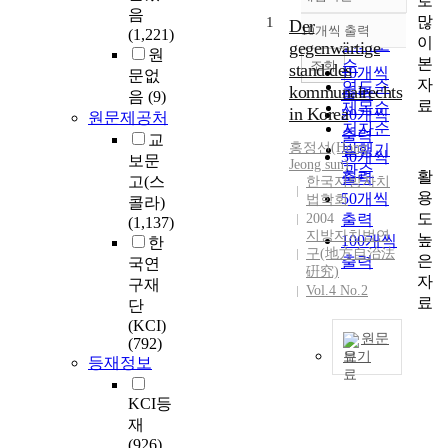
로
정확도
음
많
1
순
Der
10개씩 출력
(1,221)
내림차순
이
인기도
gegenwärtige
원
본
순
조회
stand des
10개씩
문없
자
연도순
kommunalrechts
출력
음
(9)
료
제목순
in Korea
20개씩
원문제공처
저자순
출력
교
홍정선(Hong
발행기
30개씩
보문
Jeong sun)
관순
활
출력
고(스
한국지방자치
용
50개씩
법학회
콜라)
도
2004
출력
(1,137)
지방자치법연
높
100개씩
한
구(地方自治法
은
출력
국연
硏究)
자
구재
Vol.4 No.2
료
단
(KCI)
원문
(792)
보기
등재정보
한
국
KCI등
은
재
1
(926)