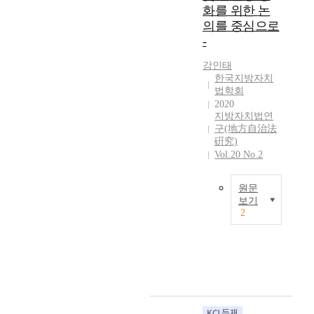
도
u
9
화를 위한 논
된
은
가
l
년
다
의를 중심으로
변
가
a
7
는
-
화
진
t
월
점
가
결
e
4
,
강인태
있
함
t
일
한국지방자치
당
었
으
h
에
법학회
해
다
로
e
제
2020
지
.
인
U
지방자치법연
정
방
행
구(地方自治法
해
S
된
자
정
硏究)
헌
s
지
치
이
Vol.20 No.2
법
y
방
단
복
의
s
자
체
잡
가
t
치
원문
의
·
장
e
법
보기
사
다
2
본
m
은
T
무
양
질
t
그
h
는
해
적
h
후
e
당
지
이
a
2
o
해
면
고
t
5
r
지
서
기
r
번
d
방
행
본
e
의
i
자
정
적
q
개