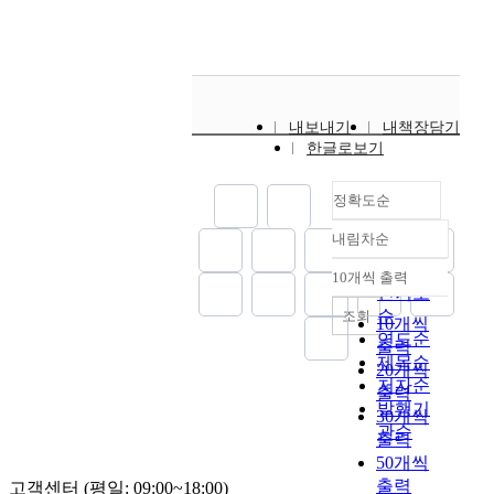
도
법
i
협
구
p
다
의
i
입
의
r
력
현
l
.
분
t
되
지
e
제
되
a
진
쟁
y
었
방
c
도
지
c
정
과
o
다
자
t
의
못
e
한
갈
f
.
치
i
한
할
t
의
등
내보내기
내책장담기
l
그
에
o
유
뿐
h
미
한글로보기
의
i
후
관
n
형
만
e
의
대
f
여
한
o
에
아
c
지
명
e
러
정확도순
규
f
속
니
u
방
사
.
차
정
h
한
라
r
자
가
내림차순
F
례
체
정확도
u
다
,
r
치
되
o
개
계
m
순
.
10개씩 출력
이
e
는
었
내림차순
r
정
중
a
인기도
개
들
n
1
던
t
된
지
n
순
별
조회
헌
10개씩
t
9
새
h
헌
방
s
법
연도순
법
p
출력
9
만
i
법
자
o
상
제목순
의
r
1
20개씩
금
s
뿐
치
c
국
저자순
기
a
년
사
출력
r
만
특
i
가
발행기
본
c
부
업
30개씩
e
아
별
e
와
관순
원
t
터
은
출력
a
니
법
t
지
리
i
시
우
50개씩
s
라
에
y
방
가
c
작
여
출력
o
현
고객센터 (평일: 09:00~18:00)
대
t
자