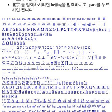
北京 을 입력하시려면
beijing
을 입력하시고 space를 누르
시면 됩니다.
ㅥ
ㅦ
ㅧ
ㅨ
ㅩ
ㅪ
ㅫ
ㅬ
ㅭ
ㅮ
ㅯ
ㅰ
ㅱ
ㅲ
ㅳ
ㅴ
ㅵ
ㅶ
ㅷ
ㅸ
ㅹ
ㅺ
ㅻ
ㅼ
ㅽ
ㅾ
ㅿ
ㆀ
ㆁ
ㆂ
ㆃ
ㆄ
ㆅ
ㆆ
ㆇ
ㆈ
ㆉ
ㆊ
ㆋ
ㆌ
ㆍ
ㆎ
Α
Β
Γ
Δ
Ε
Ζ
Η
Θ
Ι
Κ
Λ
Μ
Ν
Ξ
Ο
Π
Ρ
Σ
Τ
Υ
Φ
Χ
Ψ
Ω
α
β
γ
δ
ε
ζ
η
θ
ι
κ
λ
μ
ν
ξ
ο
π
ρ
σ
τ
υ
φ
χ
ψ
ω
á
à
Á
À
é
è
É
È
ç
Ç
ê
Ä
Ö
Ü
ä
ö
ü
ß
ְ
ֳ
ֲ
ֱ
ָ
ַ
ֵ
ֶ
ִ
ֹ
ּ
ֻ
ׂ
ׁ
ּ
ב
ה
נ
מ
צ
ת
ץ
ש
ד
ג
כ
ע
י
ח
ל
ך
ף
ק
ר
א
ט
ו
ן
ם
פ
‘
’
“
”
〔
〕
〈
〉
「
」
『
』
【
】
＂
（
）
［
］
｛
｝
±
×
÷
≠
≤
≥
∞
∴
♂
♀
∠
⊥
⌒
∂
∇
≡
≒
≪
≫
√
∽
∝
∵
∫
∬
∈
∋
⊆
⊇
⊂
⊃
∪
∩
∧
∨
￢
⇒
⇔
∀
∃
∮
∑
∏
＋
－
＜
＝
＞
、
。
·
‥
…
¨
〃
―
∥
＼
∼
´
～
ˇ
˘
˝
˚
˙
¸
˛
¡
¿
ː
！
＇
，
．
／
：
；
？
＾
＿
｀
｜
½
⅓
⅔
¼
¾
⅛
⅜
⅝
⅞
¹
²
³
⁴
ⁿ
₁
₂
₃
₄
Æ
Ð
Ħ
Ĳ
Ł
Ø
Œ
Þ
Ŧ
Ŋ
æ
đ
ð
ħ
ı
ĳ
ĸ
ŀ
ł
ø
œ
ß
þ
ŧ
ŋ
ŉ
А
Б
В
Г
Д
Е
Ё
Ж
З
И
Й
К
Л
М
Н
О
П
Р
С
Т
У
Ф
Х
Ц
Ч
Ш
Щ
Ъ
Ы
Ь
Э
Ю
Я
а
б
в
г
д
е
ё
ж
з
и
й
к
л
м
н
о
п
р
с
т
у
ф
х
ц
ч
ш
щ
ъ
ы
ь
э
ю
я
′
″
℃
Å
￠
￡
￥
¤
℉
‰
＄
％
Ｆ
￦
㎕
㎖
㎗
ℓ
㎘
㏄
㎣
㎤
㎥
㎦
㎙
㎚
㎛
㎜
㎝
㎞
㎟
㎠
㎡
㎢
㏊
㎍
㎎
㎏
㏏
㎈
㎉
㏈
㎧
㎨
㎰
㎱
㎲
㎳
㎴
㎵
㎶
㎷
㎸
㎹
㎀
㎁
㎂
㎃
㎄
㎺
㎻
㎽
㎾
㎿
㎐
㎑