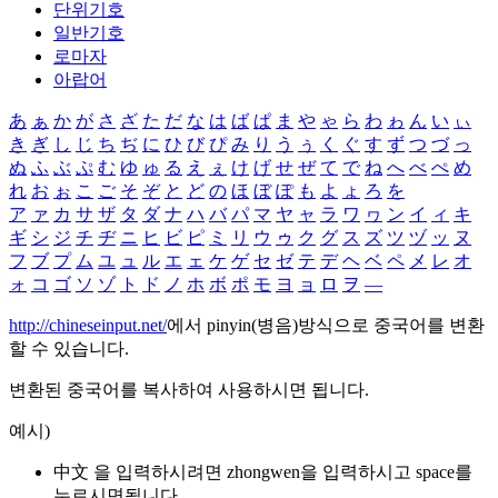
단위기호
일반기호
로마자
아랍어
あ
ぁ
か
が
さ
ざ
た
だ
な
は
ば
ぱ
ま
や
ゃ
ら
わ
ゎ
ん
い
ぃ
き
ぎ
し
じ
ち
ぢ
に
ひ
び
ぴ
み
り
う
ぅ
く
ぐ
す
ず
つ
づ
っ
ぬ
ふ
ぶ
ぷ
む
ゆ
ゅ
る
え
ぇ
け
げ
せ
ぜ
て
で
ね
へ
べ
ぺ
め
れ
お
ぉ
こ
ご
そ
ぞ
と
ど
の
ほ
ぼ
ぽ
も
よ
ょ
ろ
を
ア
ァ
カ
サ
ザ
タ
ダ
ナ
ハ
バ
パ
マ
ヤ
ャ
ラ
ワ
ヮ
ン
イ
ィ
キ
ギ
シ
ジ
チ
ヂ
ニ
ヒ
ビ
ピ
ミ
リ
ウ
ゥ
ク
グ
ス
ズ
ツ
ヅ
ッ
ヌ
フ
ブ
プ
ム
ユ
ュ
ル
エ
ェ
ケ
ゲ
セ
ゼ
テ
デ
ヘ
ベ
ペ
メ
レ
オ
ォ
コ
ゴ
ソ
ゾ
ト
ド
ノ
ホ
ボ
ポ
モ
ヨ
ョ
ロ
ヲ
―
http://chineseinput.net/
에서 pinyin(병음)방식으로 중국어를 변환
할 수 있습니다.
변환된 중국어를 복사하여 사용하시면 됩니다.
예시)
中文 을 입력하시려면
zhongwen
을 입력하시고 space를
누르시면됩니다.