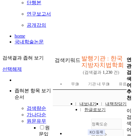
단행본
연구보고서
공개강의
home
국내학술논문
발행기관 : 한국
검색결과 좁혀 보기
연
검색키워드
지방자치법학회
관
선택해제
검
(검색결과
1,230
건)
색
무료
기관 내 무료
유료
어
좁혀본 항목 보기
추
순서
천
내보내기
내책장담기
검색량순
한글로보기
이
가나다순
검
원문유무
색
정확도순
원
어
문있
내림차순