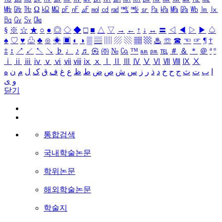
㎒
㎓
㎔
Ω
㏀
㏁
㎊
㎋
㎌
㏖
㏅
㎭
㎮
㎯
㏛
㎩
㎪
㎫
㎬
㏝
㏐
㏓
㏃
㏉
㏜
㏆
§
※
☆
★
○
●
◎
◇
◆
□
■
△
▽
→
←
↑
↓
↔
〓
◁
◀
▷
▶
♤
♠
♡
♥
♧
♣
⊙
◈
▣
◐
◑
▒
▤
▥
▨
▧
▦
▩
♨
☏
☎
☜
☞
¶
†
‡
↕
↗
↙
↖
↘
♭
♩
♪
♬
㉿
㈜
№
㏇
™
㏂
㏘
℡
＃
＆
＊
＠
ª
º
ⅰ
ⅱ
ⅲ
ⅳ
ⅴ
ⅵ
ⅶ
ⅷ
ⅸ
ⅹ
Ⅰ
Ⅱ
Ⅲ
Ⅳ
Ⅴ
Ⅵ
Ⅶ
Ⅷ
Ⅸ
Ⅹ
ا
ب
ت
ث
ج
ح
خ
د
ذ
ر
ز
س
ش
ص
ض
ط
ظ
ع
غ
ف
ق
ک
ل
م
ن
ه
و
ی
닫기
통합검색
국내학술논문
학위논문
해외학술논문
학술지