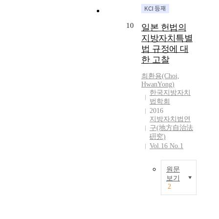
a
의
모
r
지
u
.
가
d
실
의
e
방
t
국
국
u
제
간
o
자
o
10
일본 헌법의
가
가
a
상
척
f
치
n
와
지방자치특별
나
t
으
사
r
는
o
지
법 규정에 대
지
e
로
업
e
1
m
방
한 고찰
방
d
는
'
s
9
y
자
자
e
지
이
i
4
i
치
최환용(Choi,
치
g
방
라
d
8
s
HwanYong)
단
단
r
자
는
e
년
한국지방자치
t
체
체
e
치
화
법학회
n
의
h
간
의
e
가
려
2016
t
제
e
사
정
.
제
한
지방자치법연
s
헌
d
전
치
T
구(地方自治法
대
타
a
헌
e
협
硏究)
행
h
로
이
n
법
s
의
Vol.16 No.1
정
i
이
틀
d
을
i
제
영
s
루
과
t
통
r
도
역
w
어
달
원문
h
해
a
또
에
i
지
리
보기
e
처
b
한
서
l
2
지
우
q
음
일
l
양
제
l
못
리
u
으
본
e
자
대
r
하
사
a
로
헌
d
간
로
e
였
회
l