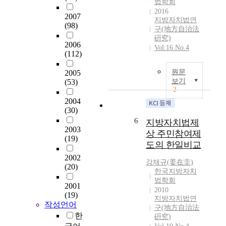
s
다
법학회
자
으
y
.
2016
치
2007
로
지방자치법연
s
현
단
(98)
시
구(地方自治法
t
행
체
행
硏究)
e
헌
2006
의
된
Vol.16 No.4
m
법
(112)
장
지
i
도
과
3
n
제
원문
2005
의
0
보기
M
(53)
1
결
여
2
a
1
기
년
2004
r
7
관
이
(30)
c
조
인
지
6
지방자치법제
h
와
지
난
2003
2
제
상 주민참여제
방
(19)
현
0
1
도의 한일비교
의
재
0
1
회
2002
,
9
강재규(姜在圭)
8
)
(20)
지
한국지방자치
.
조
은
방
법학회
T
에
2001
당
자
2010
h
서
(19)
해
지방자치법연
치
e
지
작성언어
지
구(地方自治法
법
2
방
한
방
硏究)
전
5
자