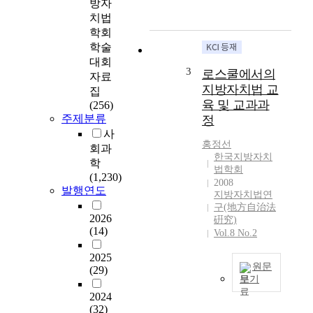
방자
서
에
치법
출
서
학회
발
지
을
학술
방
하
대회
자
3
로스쿨에서의
였
자료
치
지방자치법 교
다
집
는
.
육 및 교과과
(256)
「
한
주제분류
정
일
국
사
정
의
홍정선
회과
한
한국지방자치
제
학
구
법학회
헌
(1,230)
역
2008
헌
발행연도
을
지방자치법연
법
단
구(地方自治法
제
2026
위
硏究)
9
(14)
로
Vol.8 No.2
6
하
조
2025
는
원문
(29)
는
각
보기
지
지
2024
(
방
방
(32)
1
자