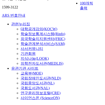
궁
e
되
곡
n
100개씩
행
한
o
치
극
o
었
절
1599-3122
,
헌
출력
주
g
단
적
f
다
끝
i
법
민
o
체
으
ARS 번호안내
t
.
에
n
도
투
.
간
로
r
최
물
t
여
표
T
의
관련누리집
지
a
근
막
h
전
의
h
사
대학공개강의(KOCW)
향
i
에
이
e
히
무
e
전
학술정보통계시스템(Rinfo)
하
n
는
공
p
지
규
u
협
는
외국학술지지원센터(FRIC)
i
지
사
r
방
정
l
의
인
n
학술관계분석서비스(SAM)
방
를
o
자
이
t
제
간
g
자
사서커뮤니티
마
c
치
존
i
도
의
t
치
무
기관회원
e
에
재
m
는
존
h
법
리
지식나눔(LOOK)
s
관
한
a
국
엄
e
의
하
의학전자도서관(MEDLIS)
s
한
다
t
정
과
n
특
면
유관기관 사이트
o
규
.
e
및
행
e
별
서
교육부(MOE)
f
정
즉
g
지
복
w
법
국
e
국립장애인도서관(NLD)
을
하
o
방
의
l
으
가
n
갖
국립중앙도서관(NL)
나
a
행
실
y
로
와
a
고
의
국회도서관(NAL)
l
정
현
a
지
지
c
있
지
o
연구윤리정보포털(CRE)
의
조
d
방
역
t
다
방
f
사이언스온 (ScienceON)
운
차
m
분
의
i
.
공
d
영
위
i
권
발