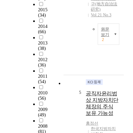
p
의
구(地方自治法
이
o
역
2015
硏究)
러
s
(34)
사
Vol.21 No.3
한
t
상
지
2014
-
처
방
원문
(66)
g
음
보기
자
r
으
2
치
우
2013
a
로
단
(38)
리
d
지
체
나
u
방
의
2012
라
a
자
대
(36)
에
t
치
표
서
e
의
2011
기
지
l
실
(54)
관
방
a
시
(
자
w
가
5
2010
공직자윤리법
집
치
s
(56)
가
상 지방자치단
행
제
c
능
체장의 주식
기
도
2009
h
하
관
보유 가능성
가
(49)
o
게
인
본
o
되
홍정선
지
격
2008
l
었
한국지방자치
방
(81)
적