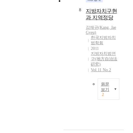
n
치
주
인
u
정
a
단
체
8
지방자치구현
원
i
이
n
체
상
리
과 지역정당
r
이
c
의
호
라
e
루
e
대
간
강재규(Kang, Jae
할
s
어
o
표
Gyeu)
의
수
t
졌
f
기
한국지방자치
협
있
h
다
l
법학회
관
력
는
r
.
2011
o
에
필
국
e
규
지방자치법연
c
의
요
민
e
범
구(地方自治法
a
해
성
주
硏究)
y
상
l
처
이
Vol.11 No.2
권
e
으
g
리
증
주
a
로
o
된
가
의
r
는
원문
v
다
하
와
s
지
보기
e
는
고
민
s
방
2
r
점
T
있
주
t
자
n
」
h
으
주
u
치
m
등
e
며
의
d
헌
e
을
t
,
원
y
법
n
기
r
실
리
a
과
t
본
u
제
의
f
지
s
요
e