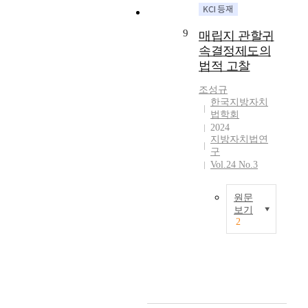
다
구
t
방
g
소
r
양
현
e
자
r
로
e
한
9
에
r
매립지 관할귀
치
e
하
a
협
커
c
법
속결정제도의
a
는
l
력
다
o
이
법적 고찰
t
지
i
의
란
m
있
l
방
z
방
장
p
었
조성규
y
행
a
법
애
한국지방자치
l
지
a
정
t
이
법학회
요
e
만
f
제
i
제
2024
인
t
,
f
도
o
도
지방자치법연
이
i
정
e
로
n
구
로
되
n
치
c
이
o
Vol.24 No.3
구
고
g
적
t
해
f
체
있
a
사
s
되
t
화
원문
다
n
유
t
고
h
되
보기
.
u
등
h
있
e
고
2
즉
n
으
'
e
다
l
있
이
d
로
세
w
.
o
는
들
e
인
계
e
한
c
추
헌
r
해
최
l
국
a
세
법
g
행
대
f
에
l
이
원
r
정
규
a
서
a
다
리