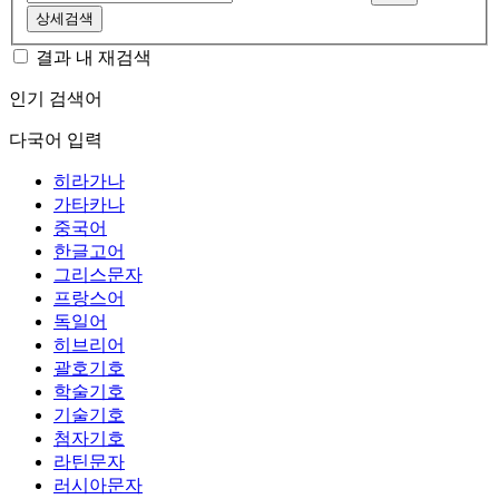
상세검색
결과 내 재검색
인기 검색어
다국어 입력
히라가나
가타카나
중국어
한글고어
그리스문자
프랑스어
독일어
히브리어
괄호기호
학술기호
기술기호
첨자기호
라틴문자
러시아문자