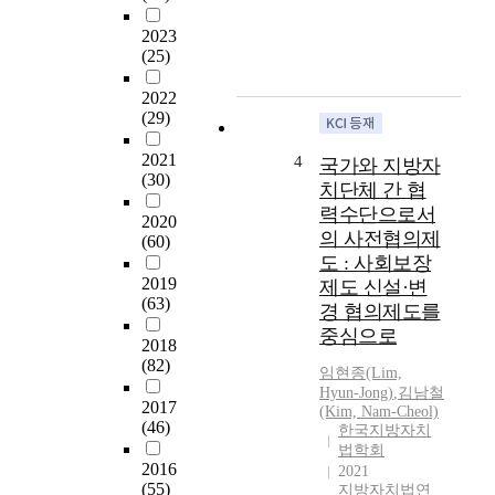
이
)
치
법
2023
K
에
률
(25)
o
관
상
r
한
국
2022
e
규
가
(29)
a
정
로
w
을
2021
부
4
국가와 지방자
i
두
(30)
터
치단체 간 협
l
었
독
력수단으로서
l
다
2020
립
의 사전협의제
i
(60)
.
성
도 : 사회보장
n
이
을
2019
t
제도 신설·변
러
갖
(63)
r
한
경 협의제도를
는
o
규
중심으로
자
2018
d
정
치
(82)
u
임현종(Lim,
으
단
Hyun-Jong)
,
김남철
c
로
체
2017
(Kim, Nam-Cheol)
e
인
라
(46)
한국지방자치
n
해
는
법학회
e
한
2016
점
2021
w
국
(55)
지방자치법연
,