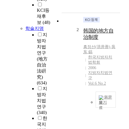
9
4
KCI등
8
재후
년
보
(48)
에
학술지명
2
韩国的地方自
제
지
治制度
헌
방자
헌
치법
흥정선(洪井善)
,
吳
법
东
,
鎬
연구
을
한국지방자치
(地方
제
법학회
自治
정
2006
法硏
지방자치법연
하
究)
구
면
(634)
Vol.6 No.2
서
지
민
방자
주
원문
치법
법
보기
연구
치
I
(340)
국
.
한
가
한
국지
로
국