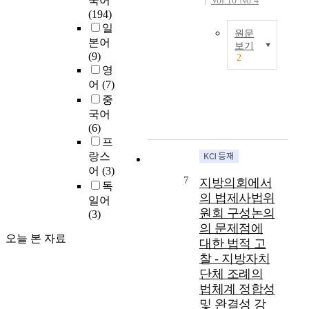
국어
Vol.10 No.4
자
부
K
치
(194)
치
개
o
에
일
단
정
원문
r
관
본어
체
과
보기
e
한
(9)
의
2
더
오
a
규
영
구
불
늘
n
정
성
어
(7)
어
날
l
을
원
중
국
대
a
두
인
국어
가
의
w
고
주
(6)
와
제
s
있
민
프
지
(
c
다
에
랑스
방
의
h
.
의
자
어
(3)
회
o
헌
7
해
지방의회에서
치
독
제
o
법
직
의 법제사법위
단
일어
)
l
에
접
체
원회 구성논의
(3)
민
s
근
선
간
의 문제점에
주
w
거
출
오늘 본 자료
의
대한 법적 고
주
i
하
된
관
의
찰 - 지방자치
l
여
자
계
는
l
1
단체 조례의
로
에
그
e
9
법체계 정합성
구
는
제
m
4
및 완결성 강
성
많