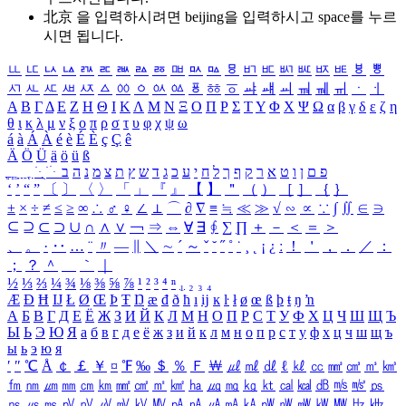
北京 을 입력하시려면
beijing
을 입력하시고 space를 누르
시면 됩니다.
ㅥ
ㅦ
ㅧ
ㅨ
ㅩ
ㅪ
ㅫ
ㅬ
ㅭ
ㅮ
ㅯ
ㅰ
ㅱ
ㅲ
ㅳ
ㅴ
ㅵ
ㅶ
ㅷ
ㅸ
ㅹ
ㅺ
ㅻ
ㅼ
ㅽ
ㅾ
ㅿ
ㆀ
ㆁ
ㆂ
ㆃ
ㆄ
ㆅ
ㆆ
ㆇ
ㆈ
ㆉ
ㆊ
ㆋ
ㆌ
ㆍ
ㆎ
Α
Β
Γ
Δ
Ε
Ζ
Η
Θ
Ι
Κ
Λ
Μ
Ν
Ξ
Ο
Π
Ρ
Σ
Τ
Υ
Φ
Χ
Ψ
Ω
α
β
γ
δ
ε
ζ
η
θ
ι
κ
λ
μ
ν
ξ
ο
π
ρ
σ
τ
υ
φ
χ
ψ
ω
á
à
Á
À
é
è
É
È
ç
Ç
ê
Ä
Ö
Ü
ä
ö
ü
ß
ְ
ֳ
ֲ
ֱ
ָ
ַ
ֵ
ֶ
ִ
ֹ
ּ
ֻ
ׂ
ׁ
ּ
ב
ה
נ
מ
צ
ת
ץ
ש
ד
ג
כ
ע
י
ח
ל
ך
ף
ק
ר
א
ט
ו
ן
ם
פ
‘
’
“
”
〔
〕
〈
〉
「
」
『
』
【
】
＂
（
）
［
］
｛
｝
±
×
÷
≠
≤
≥
∞
∴
♂
♀
∠
⊥
⌒
∂
∇
≡
≒
≪
≫
√
∽
∝
∵
∫
∬
∈
∋
⊆
⊇
⊂
⊃
∪
∩
∧
∨
￢
⇒
⇔
∀
∃
∮
∑
∏
＋
－
＜
＝
＞
、
。
·
‥
…
¨
〃
―
∥
＼
∼
´
～
ˇ
˘
˝
˚
˙
¸
˛
¡
¿
ː
！
＇
，
．
／
：
；
？
＾
＿
｀
｜
½
⅓
⅔
¼
¾
⅛
⅜
⅝
⅞
¹
²
³
⁴
ⁿ
₁
₂
₃
₄
Æ
Ð
Ħ
Ĳ
Ł
Ø
Œ
Þ
Ŧ
Ŋ
æ
đ
ð
ħ
ı
ĳ
ĸ
ŀ
ł
ø
œ
ß
þ
ŧ
ŋ
ŉ
А
Б
В
Г
Д
Е
Ё
Ж
З
И
Й
К
Л
М
Н
О
П
Р
С
Т
У
Ф
Х
Ц
Ч
Ш
Щ
Ъ
Ы
Ь
Э
Ю
Я
а
б
в
г
д
е
ё
ж
з
и
й
к
л
м
н
о
п
р
с
т
у
ф
х
ц
ч
ш
щ
ъ
ы
ь
э
ю
я
′
″
℃
Å
￠
￡
￥
¤
℉
‰
＄
％
Ｆ
￦
㎕
㎖
㎗
ℓ
㎘
㏄
㎣
㎤
㎥
㎦
㎙
㎚
㎛
㎜
㎝
㎞
㎟
㎠
㎡
㎢
㏊
㎍
㎎
㎏
㏏
㎈
㎉
㏈
㎧
㎨
㎰
㎱
㎲
㎳
㎴
㎵
㎶
㎷
㎸
㎹
㎀
㎁
㎂
㎃
㎄
㎺
㎻
㎽
㎾
㎿
㎐
㎑