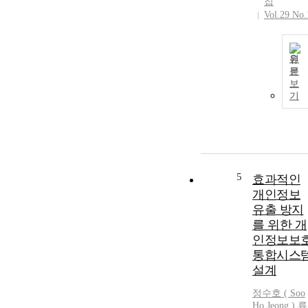
집
Vol.29 No.
원
문
보
기
5
효과적인
개인정보
유출 방지
를 위한 개
인정보보
통합시스
설계
정수호 ( Soo
Ho Jeong )
,
류