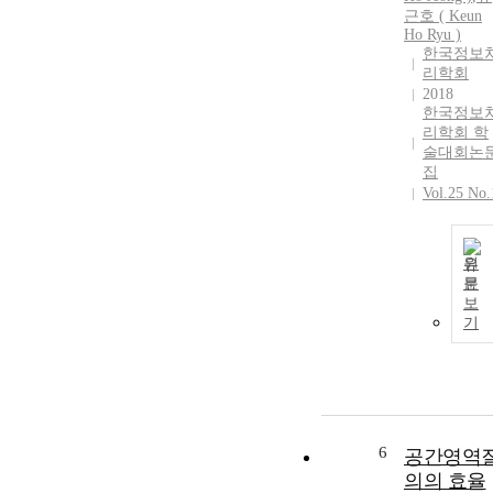
근호 ( Keun
Ho Ryu )
한국정보
리학회
2018
한국정보
리학회 학
술대회논
집
Vol.25 No.
원
문
보
기
6
공간영역
의의 효율