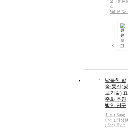
술대회논
집
Vol.16 No.
원
문
보
기
7
남북한 방
송·통신(정
보기술) 표
준화 추진
방안 연구
최성 ( Sung
Choi )
,
최상
( Sang Hyun