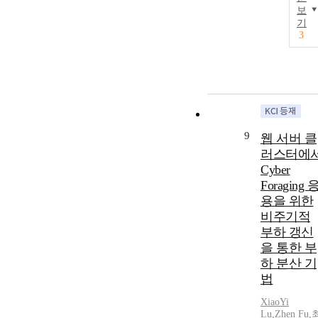
보
기
3
9
웹 서버 클
러스터에
Cyber
Foraging 
용을 위한
비주기적
부하 갱신
을 통한 부
하 분산 기
법
XiaoYi
Lu
,
Zhen Fu
,