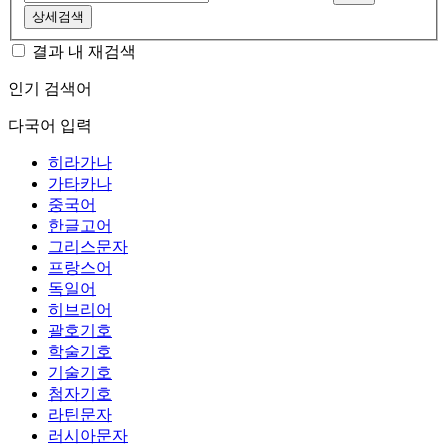
상세검색
결과 내 재검색
인기 검색어
다국어 입력
히라가나
가타카나
중국어
한글고어
그리스문자
프랑스어
독일어
히브리어
괄호기호
학술기호
기술기호
첨자기호
라틴문자
러시아문자