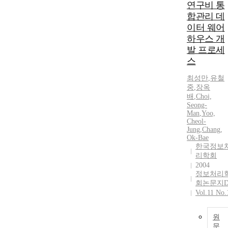
연구비 통
합관리 데
이터 웨어
하우스 개
발 프로세
스
최성만
,
유철
중
,
장옥
배
,
Choi,
Seong-
Man
,
Yoo,
Cheol-
Jung
,
Chang,
Ok-Bae
한국정보
리학회
2004
정보처리
회논문지
Vol.11 No.
원
문