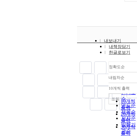
내보내기
내책장담기
한글로보기
정확도순
내림차순
정확도
순
10개씩 출력
내림차
인기도
순
조회
10개씩
연도순
출력
제목순
20개씩
저자순
출력
발행기
30개씩
관순
출력