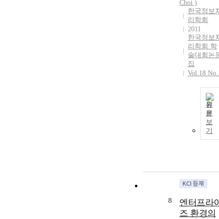
Choi )
한국정보
리학회
2011
한국정보
리학회 학
술대회논
집
Vol.18 No.
원
문
보
기
8
엔터프라
즈 환경의