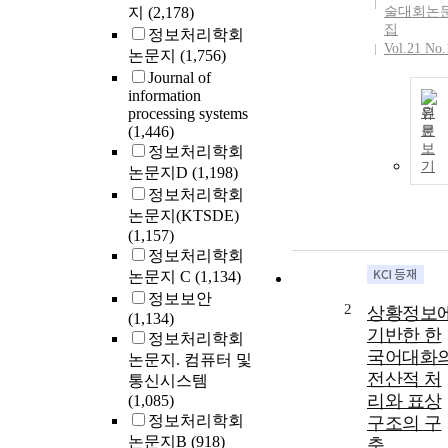
지
(2,178)
술대회논
집
정보처리학회
Vol.21 No.
논문지
(1,756)
Journal of
information
processing systems
원
(1,446)
문
보
정보처리학회
기
논문지D
(1,198)
정보처리학회
논문지(KTSDE)
(1,157)
정보처리학회
논문지 C
(1,134)
정보보안
2
상황정보
(1,134)
기반한 한
정보처리학회
국어대화
논문지. 컴퓨터 및
전산적 처
통신시스템
리와 표상
(1,085)
정보처리학회
구조의 구
논문지B
(918)
축