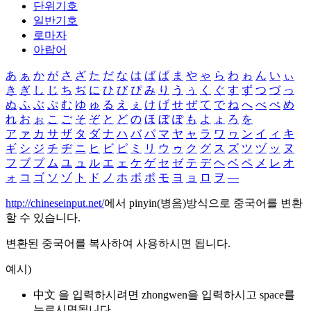
단위기호
일반기호
로마자
아랍어
あ
ぁ
か
が
さ
ざ
た
だ
な
は
ば
ぱ
ま
や
ゃ
ら
わ
ゎ
ん
い
ぃ
き
ぎ
し
じ
ち
ぢ
に
ひ
び
ぴ
み
り
う
ぅ
く
ぐ
す
ず
つ
づ
っ
ぬ
ふ
ぶ
ぷ
む
ゆ
ゅ
る
え
ぇ
け
げ
せ
ぜ
て
で
ね
へ
べ
ぺ
め
れ
お
ぉ
こ
ご
そ
ぞ
と
ど
の
ほ
ぼ
ぽ
も
よ
ょ
ろ
を
ア
ァ
カ
サ
ザ
タ
ダ
ナ
ハ
バ
パ
マ
ヤ
ャ
ラ
ワ
ヮ
ン
イ
ィ
キ
ギ
シ
ジ
チ
ヂ
ニ
ヒ
ビ
ピ
ミ
リ
ウ
ゥ
ク
グ
ス
ズ
ツ
ヅ
ッ
ヌ
フ
ブ
プ
ム
ユ
ュ
ル
エ
ェ
ケ
ゲ
セ
ゼ
テ
デ
ヘ
ベ
ペ
メ
レ
オ
ォ
コ
ゴ
ソ
ゾ
ト
ド
ノ
ホ
ボ
ポ
モ
ヨ
ョ
ロ
ヲ
―
http://chineseinput.net/
에서 pinyin(병음)방식으로 중국어를 변환
할 수 있습니다.
변환된 중국어를 복사하여 사용하시면 됩니다.
예시)
中文 을 입력하시려면
zhongwen
을 입력하시고 space를
누르시면됩니다.