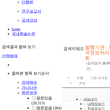
단행본
연구보고서
공개강의
home
국내학술논문
발행기관 : 
검색결과 좁혀 보기
검색키워드
국정보처리
선택해제
회
(검색결과
28,6
건)
좁혀본 항목 보기순서
무료
기관 내 무료
검색량순
유료
가나다순
원문유무
원문있음
내보내기
(28,313)
내책장담기
원문없음
(384)
한글로보기