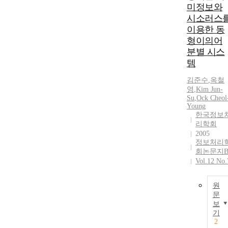
미정보와
시소러스
이용한 동
형이의어
분별 시스
템
김준수
,
옥철
영
,
Kim Jun-
Su
,
Ock Cheol
Young
한국정보
리학회
2005
정보처리
회논문지
Vol.12 No.
원
문
보
기
2