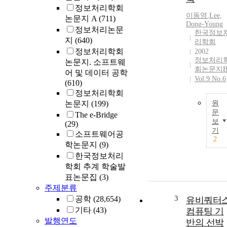
정보처리학회
이동영
,
Lee,
논문지 A
(711)
Dong-Young
정보처리논문
한국정보
지
(640)
리학회
정보처리학회
2002
정보처리
논문지. 소프트웨
회논문지
어 및 데이터 공학
Vol.9 No.6
(610)
정보처리학회
논문지
(199)
원
문
The e-Bridge
보
(29)
기
소프트웨어공
2
학논문지
(9)
한국정보처리
학회 추계 학술발
표논문집
(3)
주제분류
3
공학
(28,654)
유비쿼터
기타
(43)
컴퓨팅 기
발행연도
반의 선박