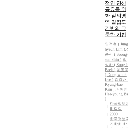
적인 연산
공유를 위
한 질의영
역 밀집도
기반의 그
룹화 기법
임정현 ( Jung
hyeun Lim )
,
숭선 ( Soong
sun Shin )
,
백
성하 ( Sung-h
Baek )
,
이동
( Dong-wook
Lee )
,
김경배 
Kyung-bae
Kim )
,
배해영 
Hae-young Ba
)
한국정보
리학회
2009
한국정보
리학회 학