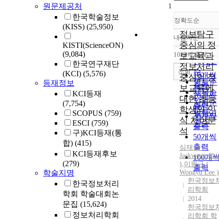
원문제공처
1
한국학술정보
정확도순
(KISS)
(25,950)
정보탐구
내림차순
정확도
중심의 정
KISTI(ScienceON)
순
(9,084)
10개씩 출력
보교육과
내림차
인기도
한국연구재단
정보처리
순
조회
(KCI)
(5,576)
10개씩
중심의 정
연도순
등재정보
출력
보교육에
제목순
KCI등재
20개씩
대한 초등
저자순
(7,754)
출력
학생의 인
발행기
SCOPUS
(759)
30개씩
식 차이분
ESCI
(759)
관순
출력
석
구)KCI등재(통
50개씩
합)
(415)
출력
심재권 (
KCI등재후보
Jaekwoun Sh
100개
(279)
)
,
이원규 (
출력
학술지명
Wongyu Lee )
한국정보
한국정보처리
리학회
학회 학술대회논
2014
문집
(15,624)
한국정보
정보처리학회
리학회 학