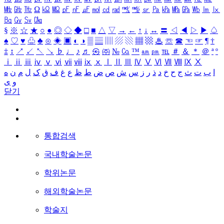
㎒
㎓
㎔
Ω
㏀
㏁
㎊
㎋
㎌
㏖
㏅
㎭
㎮
㎯
㏛
㎩
㎪
㎫
㎬
㏝
㏐
㏓
㏃
㏉
㏜
㏆
§
※
☆
★
○
●
◎
◇
◆
□
■
△
▽
→
←
↑
↓
↔
〓
◁
◀
▷
▶
♤
♠
♡
♥
♧
♣
⊙
◈
▣
◐
◑
▒
▤
▥
▨
▧
▦
▩
♨
☏
☎
☜
☞
¶
†
‡
↕
↗
↙
↖
↘
♭
♩
♪
♬
㉿
㈜
№
㏇
™
㏂
㏘
℡
＃
＆
＊
＠
ª
º
ⅰ
ⅱ
ⅲ
ⅳ
ⅴ
ⅵ
ⅶ
ⅷ
ⅸ
ⅹ
Ⅰ
Ⅱ
Ⅲ
Ⅳ
Ⅴ
Ⅵ
Ⅶ
Ⅷ
Ⅸ
Ⅹ
ا
ب
ت
ث
ج
ح
خ
د
ذ
ر
ز
س
ش
ص
ض
ط
ظ
ع
غ
ف
ق
ک
ل
م
ن
ه
و
ی
닫기
통합검색
국내학술논문
학위논문
해외학술논문
학술지