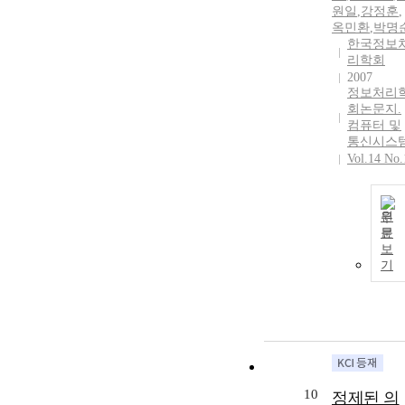
원일
,
강정훈
,
옥민환
,
박명
한국정보
리학회
2007
정보처리
회논문지.
컴퓨터 및
통신시스
Vol.14 No.
원
문
보
기
10
정제된 의