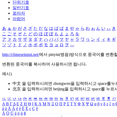
단위기호
일반기호
로마자
아랍어
あ
ぁ
か
が
さ
ざ
た
だ
な
は
ば
ぱ
ま
や
ゃ
ら
わ
ゎ
ん
い
ぃ
き
こ
ご
そ
ぞ
と
ど
の
ほ
ぼ
ぽ
も
よ
ょ
ろ
を
ア
ァ
カ
サ
ザ
タ
ダ
ナ
ハ
バ
パ
マ
ヤ
ャ
ラ
ワ
ヮ
ン
イ
ィ
キ
ギ
ソ
ゾ
ト
ド
ノ
ホ
ボ
ポ
モ
ヨ
ョ
ロ
ヲ
―
http://chineseinput.net/
에서 pinyin(병음)방식으로 중국어를 변환
변환된 중국어를 복사하여 사용하시면 됩니다.
예시)
中文 을 입력하시려면
zhongwen
을 입력하시고 space를
北京 을 입력하시려면
beijing
을 입력하시고 space를 누르
ㅥ
ㅦ
ㅧ
ㅨ
ㅩ
ㅪ
ㅫ
ㅬ
ㅭ
ㅮ
ㅯ
ㅰ
ㅱ
ㅲ
ㅳ
ㅴ
ㅵ
ㅶ
ㅷ
ㅸ
ㅹ
ㅺ
Α
Β
Γ
Δ
Ε
Ζ
Η
Θ
Ι
Κ
Λ
Μ
Ν
Ξ
Ο
Π
Ρ
Σ
Τ
Υ
Φ
Χ
Ψ
Ω
α
β
γ
δ
ε
ζ
η
á
à
Á
À
é
è
É
È
ç
Ç
ê
Ä
Ö
Ü
ä
ö
ü
ß