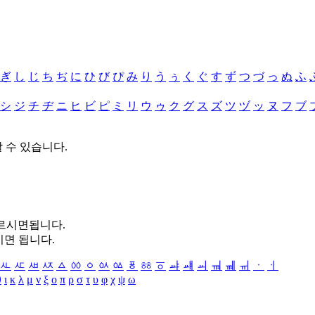
ぎ
し
じ
ち
ぢ
に
ひ
び
ぴ
み
り
う
ぅ
く
ぐ
す
ず
つ
づ
っ
ぬ
ふ
シ
ジ
チ
ヂ
ニ
ヒ
ビ
ピ
ミ
リ
ウ
ゥ
ク
グ
ス
ズ
ツ
ヅ
ッ
ヌ
フ
ブ
할 수 있습니다.
누르시면됩니다.
시면 됩니다.
ㅻ
ㅼ
ㅽ
ㅾ
ㅿ
ㆀ
ㆁ
ㆂ
ㆃ
ㆄ
ㆅ
ㆆ
ㆇ
ㆈ
ㆉ
ㆊ
ㆋ
ㆌ
ㆍ
ㆎ
θ
ι
κ
λ
μ
ν
ξ
ο
π
ρ
σ
τ
υ
φ
χ
ψ
ω