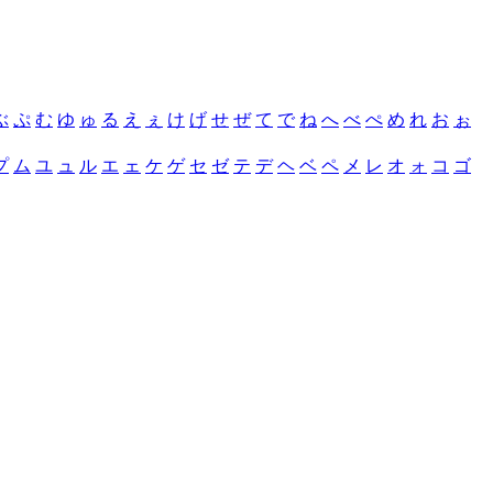
ぶ
ぷ
む
ゆ
ゅ
る
え
ぇ
け
げ
せ
ぜ
て
で
ね
へ
べ
ぺ
め
れ
お
ぉ
プ
ム
ユ
ュ
ル
エ
ェ
ケ
ゲ
セ
ゼ
テ
デ
ヘ
ベ
ペ
メ
レ
オ
ォ
コ
ゴ