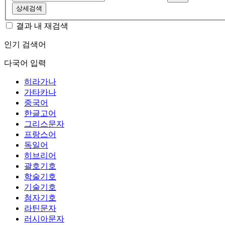
상세검색
결과 내 재검색
인기 검색어
다국어 입력
히라가나
가타카나
중국어
한글고어
그리스문자
프랑스어
독일어
히브리어
괄호기호
학술기호
기술기호
첨자기호
라틴문자
러시아문자