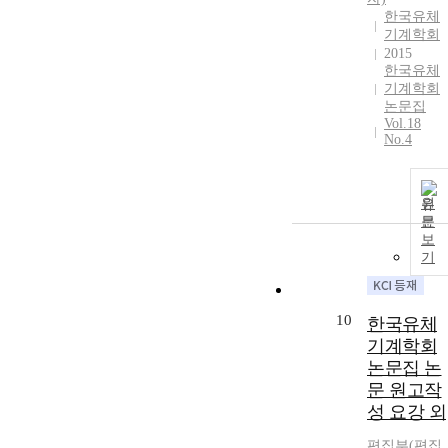
한국유체
기계학회
2015
한국유체
기계학회
논문집
Vol.18
No.4
원
문
보
기
10
한국유체
기계학회
논문집 논
문 원고작
성 요강 외
편집부(편집