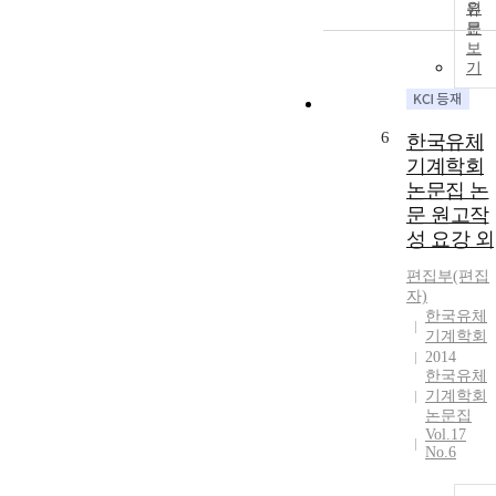
원
문
보
기
6
한국유체
기계학회
논문집 논
문 원고작
성 요강 외
편집부(편집
자)
한국유체
기계학회
2014
한국유체
기계학회
논문집
Vol.17
No.6