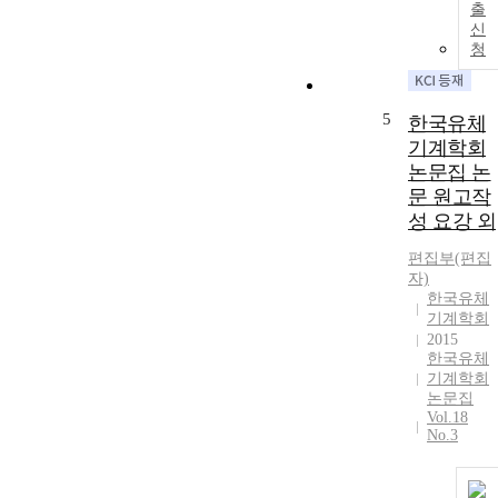
출
신
청
5
한국유체
기계학회
논문집 논
문 원고작
성 요강 외
편집부(편집
자)
한국유체
기계학회
2015
한국유체
기계학회
논문집
Vol.18
No.3