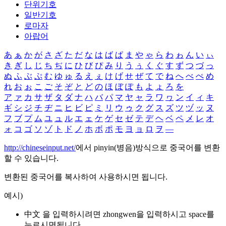
단위기호
일반기호
로마자
아랍어
あ
ぁ
か
が
さ
ざ
た
だ
な
は
ば
ぱ
ま
や
ゃ
ら
わ
ゎ
ん
い
ぃ
き
ぎ
し
じ
ち
ぢ
に
ひ
び
ぴ
み
り
う
ぅ
く
ぐ
す
ず
つ
づ
っ
ぬ
ふ
ぶ
ぷ
む
ゆ
ゅ
る
え
ぇ
け
げ
せ
ぜ
て
で
ね
へ
べ
ぺ
め
れ
お
ぉ
こ
ご
そ
ぞ
と
ど
の
ほ
ぼ
ぽ
も
よ
ょ
ろ
を
ア
ァ
カ
サ
ザ
タ
ダ
ナ
ハ
バ
パ
マ
ヤ
ャ
ラ
ワ
ヮ
ン
イ
ィ
キ
ギ
シ
ジ
チ
ヂ
ニ
ヒ
ビ
ピ
ミ
リ
ウ
ゥ
ク
グ
ス
ズ
ツ
ヅ
ッ
ヌ
フ
ブ
プ
ム
ユ
ュ
ル
エ
ェ
ケ
ゲ
セ
ゼ
テ
デ
ヘ
ベ
ペ
メ
レ
オ
ォ
コ
ゴ
ソ
ゾ
ト
ド
ノ
ホ
ボ
ポ
モ
ヨ
ョ
ロ
ヲ
―
http://chineseinput.net/
에서 pinyin(병음)방식으로 중국어를 변환
할 수 있습니다.
변환된 중국어를 복사하여 사용하시면 됩니다.
예시)
中文 을 입력하시려면
zhongwen
을 입력하시고 space를
누르시면됩니다.