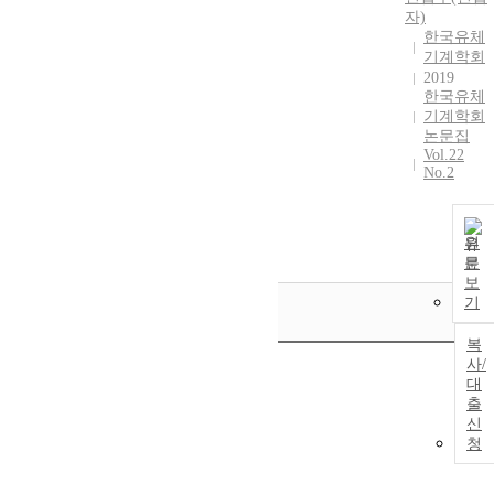
자)
한국유체
기계학회
2019
한국유체
기계학회
논문집
Vol.22
No.2
원
문
보
기
복
사/
대
출
신
청