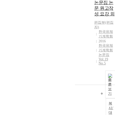
논문집 논
문 원고작
성 요강 외
편집부(편집
자)
한국유체
기계학회
2016
한국유체
기계학회
논문집
Vol.19
No.5
원
문
보
기
복
사/
대