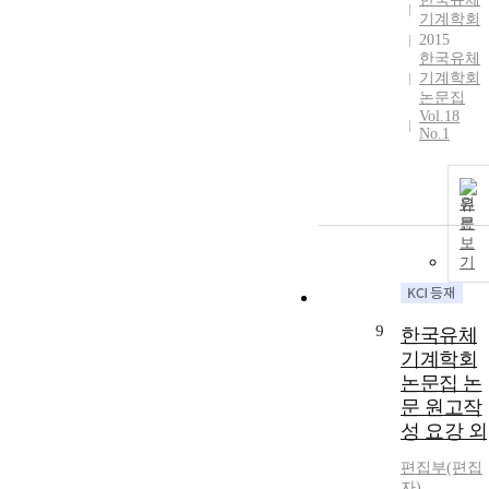
기계학회
2015
한국유체
기계학회
논문집
Vol.18
No.1
원
문
보
기
9
한국유체
기계학회
논문집 논
문 원고작
성 요강 외
편집부(편집
자)