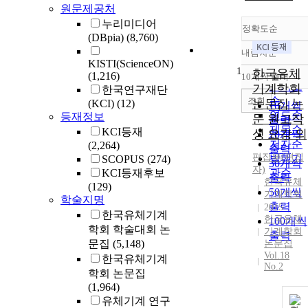
원문제공처
누리미디어
정확도순
(DBpia)
(8,760)
내림차순
정확도
KISTI(ScienceON)
1
순
한국유체
(1,216)
10개씩 출력
내림차
인기도
기계학회
한국연구재단
순
조회
논문집 논
(KCI)
(12)
10개씩
연도순
등재정보
문 원고작
출력
제목순
KCI등재
성 요강 외
20개씩
저자순
(2,264)
출력
편집부(편집
발행기
SCOPUS
(274)
30개씩
자)
KCI등재후보
관순
출력
한국유체
(129)
50개씩
기계학회
학술지명
출력
2015
한국유체기계
한국유체
100개씩
학회 학술대회 논
기계학회
출력
문집
(5,148)
논문집
Vol.18
한국유체기계
No.2
학회 논문집
(1,964)
유체기계 연구