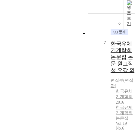
원
문
보
기
7
한국유체
기계학회
논문집 논
문 원고작
성 요강 외
편집부(편집
자)
한국유체
기계학회
2016
한국유체
기계학회
논문집
Vol.19
No.6