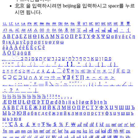
北京 을 입력하시려면
beijing
을 입력하시고 space를 누르
시면 됩니다.
ㅥ
ㅦ
ㅧ
ㅨ
ㅩ
ㅪ
ㅫ
ㅬ
ㅭ
ㅮ
ㅯ
ㅰ
ㅱ
ㅲ
ㅳ
ㅴ
ㅵ
ㅶ
ㅷ
ㅸ
ㅹ
ㅺ
ㅻ
ㅼ
ㅽ
ㅾ
ㅿ
ㆀ
ㆁ
ㆂ
ㆃ
ㆄ
ㆅ
ㆆ
ㆇ
ㆈ
ㆉ
ㆊ
ㆋ
ㆌ
ㆍ
ㆎ
Α
Β
Γ
Δ
Ε
Ζ
Η
Θ
Ι
Κ
Λ
Μ
Ν
Ξ
Ο
Π
Ρ
Σ
Τ
Υ
Φ
Χ
Ψ
Ω
α
β
γ
δ
ε
ζ
η
θ
ι
κ
λ
μ
ν
ξ
ο
π
ρ
σ
τ
υ
φ
χ
ψ
ω
á
à
Á
À
é
è
É
È
ç
Ç
ê
Ä
Ö
Ü
ä
ö
ü
ß
ְ
ֳ
ֲ
ֱ
ָ
ַ
ֵ
ֶ
ִ
ֹ
ּ
ֻ
ׂ
ׁ
ּ
ב
ה
נ
מ
צ
ת
ץ
ש
ד
ג
כ
ע
י
ח
ל
ך
ף
ק
ר
א
ט
ו
ן
ם
פ
‘
’
“
”
〔
〕
〈
〉
「
」
『
』
【
】
＂
（
）
［
］
｛
｝
±
×
÷
≠
≤
≥
∞
∴
♂
♀
∠
⊥
⌒
∂
∇
≡
≒
≪
≫
√
∽
∝
∵
∫
∬
∈
∋
⊆
⊇
⊂
⊃
∪
∩
∧
∨
￢
⇒
⇔
∀
∃
∮
∑
∏
＋
－
＜
＝
＞
、
。
·
‥
…
¨
〃
―
∥
＼
∼
´
～
ˇ
˘
˝
˚
˙
¸
˛
¡
¿
ː
！
＇
，
．
／
：
；
？
＾
＿
｀
｜
½
⅓
⅔
¼
¾
⅛
⅜
⅝
⅞
¹
²
³
⁴
ⁿ
₁
₂
₃
₄
Æ
Ð
Ħ
Ĳ
Ł
Ø
Œ
Þ
Ŧ
Ŋ
æ
đ
ð
ħ
ı
ĳ
ĸ
ŀ
ł
ø
œ
ß
þ
ŧ
ŋ
ŉ
А
Б
В
Г
Д
Е
Ё
Ж
З
И
Й
К
Л
М
Н
О
П
Р
С
Т
У
Ф
Х
Ц
Ч
Ш
Щ
Ъ
Ы
Ь
Э
Ю
Я
а
б
в
г
д
е
ё
ж
з
и
й
к
л
м
н
о
п
р
с
т
у
ф
х
ц
ч
ш
щ
ъ
ы
ь
э
ю
я
′
″
℃
Å
￠
￡
￥
¤
℉
‰
＄
％
Ｆ
￦
㎕
㎖
㎗
ℓ
㎘
㏄
㎣
㎤
㎥
㎦
㎙
㎚
㎛
㎜
㎝
㎞
㎟
㎠
㎡
㎢
㏊
㎍
㎎
㎏
㏏
㎈
㎉
㏈
㎧
㎨
㎰
㎱
㎲
㎳
㎴
㎵
㎶
㎷
㎸
㎹
㎀
㎁
㎂
㎃
㎄
㎺
㎻
㎽
㎾
㎿
㎐
㎑