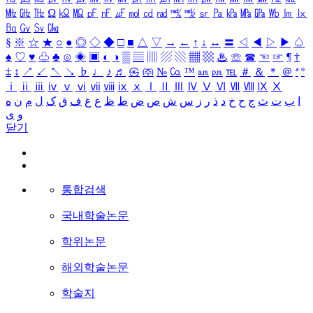
㎒
㎓
㎔
Ω
㏀
㏁
㎊
㎋
㎌
㏖
㏅
㎭
㎮
㎯
㏛
㎩
㎪
㎫
㎬
㏝
㏐
㏓
㏃
㏉
㏜
㏆
§
※
☆
★
○
●
◎
◇
◆
□
■
△
▽
→
←
↑
↓
↔
〓
◁
◀
▷
▶
♤
♠
♡
♥
♧
♣
⊙
◈
▣
◐
◑
▒
▤
▥
▨
▧
▦
▩
♨
☏
☎
☜
☞
¶
†
‡
↕
↗
↙
↖
↘
♭
♩
♪
♬
㉿
㈜
№
㏇
™
㏂
㏘
℡
＃
＆
＊
＠
ª
º
ⅰ
ⅱ
ⅲ
ⅳ
ⅴ
ⅵ
ⅶ
ⅷ
ⅸ
ⅹ
Ⅰ
Ⅱ
Ⅲ
Ⅳ
Ⅴ
Ⅵ
Ⅶ
Ⅷ
Ⅸ
Ⅹ
ا
ب
ت
ث
ج
ح
خ
د
ذ
ر
ز
س
ش
ص
ض
ط
ظ
ع
غ
ف
ق
ک
ل
م
ن
ه
و
ی
닫기
통합검색
국내학술논문
학위논문
해외학술논문
학술지