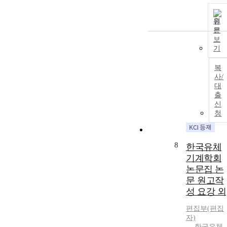
원
문
보
기
복
사/
대
출
신
청
8
한국유체
기계학회
논문집 논
문 원고작
성 요강 외
편집부(편집
자)
한국유체