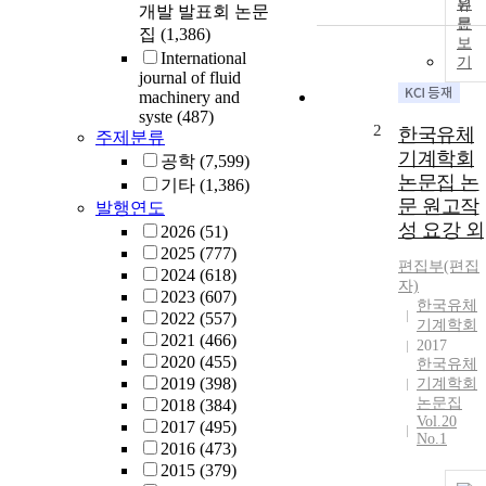
원
개발 발표회 논문
문
집
(1,386)
보
International
기
journal of fluid
machinery and
syste
(487)
2
한국유체
주제분류
기계학회
공학
(7,599)
논문집 논
기타
(1,386)
문 원고작
발행연도
성 요강 외
2026
(51)
2025
(777)
편집부(편집
2024
(618)
자)
2023
(607)
한국유체
2022
(557)
기계학회
2021
(466)
2017
2020
(455)
한국유체
2019
(398)
기계학회
논문집
2018
(384)
Vol.20
2017
(495)
No.1
2016
(473)
2015
(379)