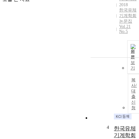
2018
한국유체
기계학회
논문집
Vol.21
No.5
원
문
보
기
복
사/
대
출
신
청
4
한국유체
기계학회