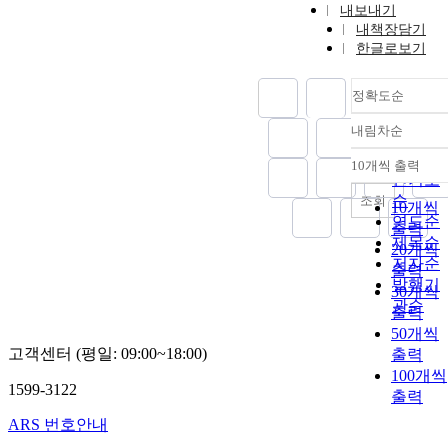
내보내기
내책장담기
한글로보기
정확도순
내림차순
정확도
순
10개씩 출력
내림차
인기도
순
조회
10개씩
연도순
출력
제목순
20개씩
저자순
출력
발행기
30개씩
관순
출력
50개씩
고객센터 (평일: 09:00~18:00)
출력
100개씩
1599-3122
출력
ARS 번호안내