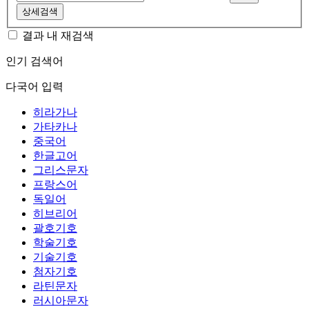
상세검색
결과 내 재검색
인기 검색어
다국어 입력
히라가나
가타카나
중국어
한글고어
그리스문자
프랑스어
독일어
히브리어
괄호기호
학술기호
기술기호
첨자기호
라틴문자
러시아문자