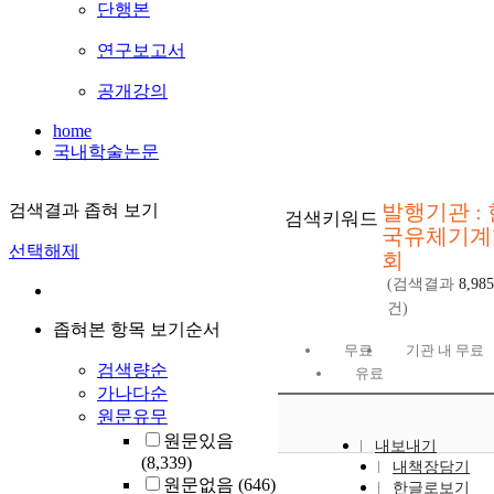
단행본
연구보고서
공개강의
home
국내학술논문
발행기관 : 
검색결과 좁혀 보기
검색키워드
국유체기계
선택해제
회
(검색결과
8,985
건)
좁혀본 항목 보기순서
무료
기관 내 무료
검색량순
유료
가나다순
원문유무
원문있음
내보내기
(8,339)
내책장담기
원문없음
(646)
한글로보기