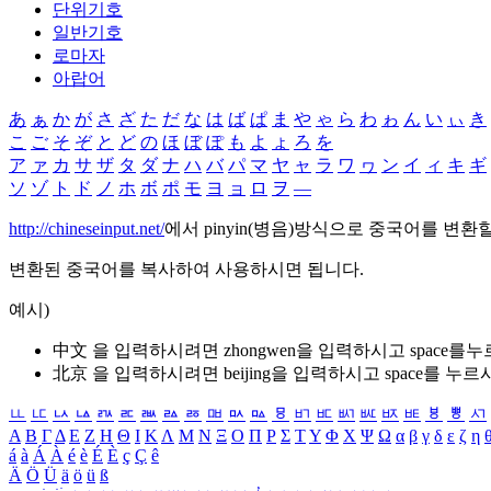
단위기호
일반기호
로마자
아랍어
あ
ぁ
か
が
さ
ざ
た
だ
な
は
ば
ぱ
ま
や
ゃ
ら
わ
ゎ
ん
い
ぃ
き
こ
ご
そ
ぞ
と
ど
の
ほ
ぼ
ぽ
も
よ
ょ
ろ
を
ア
ァ
カ
サ
ザ
タ
ダ
ナ
ハ
バ
パ
マ
ヤ
ャ
ラ
ワ
ヮ
ン
イ
ィ
キ
ギ
ソ
ゾ
ト
ド
ノ
ホ
ボ
ポ
モ
ヨ
ョ
ロ
ヲ
―
http://chineseinput.net/
에서 pinyin(병음)방식으로 중국어를 변환
변환된 중국어를 복사하여 사용하시면 됩니다.
예시)
中文 을 입력하시려면
zhongwen
을 입력하시고 space를
北京 을 입력하시려면
beijing
을 입력하시고 space를 누르
ㅥ
ㅦ
ㅧ
ㅨ
ㅩ
ㅪ
ㅫ
ㅬ
ㅭ
ㅮ
ㅯ
ㅰ
ㅱ
ㅲ
ㅳ
ㅴ
ㅵ
ㅶ
ㅷ
ㅸ
ㅹ
ㅺ
Α
Β
Γ
Δ
Ε
Ζ
Η
Θ
Ι
Κ
Λ
Μ
Ν
Ξ
Ο
Π
Ρ
Σ
Τ
Υ
Φ
Χ
Ψ
Ω
α
β
γ
δ
ε
ζ
η
á
à
Á
À
é
è
É
È
ç
Ç
ê
Ä
Ö
Ü
ä
ö
ü
ß