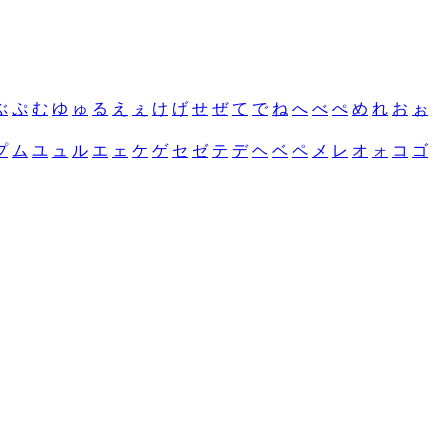
ぶ
ぷ
む
ゆ
ゅ
る
え
ぇ
け
げ
せ
ぜ
て
で
ね
へ
べ
ぺ
め
れ
お
ぉ
プ
ム
ユ
ュ
ル
エ
ェ
ケ
ゲ
セ
ゼ
テ
デ
ヘ
ベ
ペ
メ
レ
オ
ォ
コ
ゴ