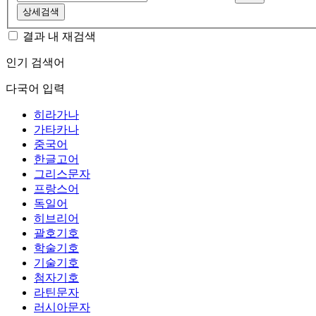
상세검색
결과 내 재검색
인기 검색어
다국어 입력
히라가나
가타카나
중국어
한글고어
그리스문자
프랑스어
독일어
히브리어
괄호기호
학술기호
기술기호
첨자기호
라틴문자
러시아문자