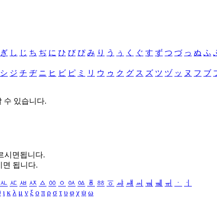
ぎ
し
じ
ち
ぢ
に
ひ
び
ぴ
み
り
う
ぅ
く
ぐ
す
ず
つ
づ
っ
ぬ
ふ
シ
ジ
チ
ヂ
ニ
ヒ
ビ
ピ
ミ
リ
ウ
ゥ
ク
グ
ス
ズ
ツ
ヅ
ッ
ヌ
フ
ブ
할 수 있습니다.
누르시면됩니다.
시면 됩니다.
ㅻ
ㅼ
ㅽ
ㅾ
ㅿ
ㆀ
ㆁ
ㆂ
ㆃ
ㆄ
ㆅ
ㆆ
ㆇ
ㆈ
ㆉ
ㆊ
ㆋ
ㆌ
ㆍ
ㆎ
θ
ι
κ
λ
μ
ν
ξ
ο
π
ρ
σ
τ
υ
φ
χ
ψ
ω