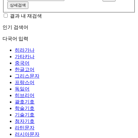
상세검색
결과 내 재검색
인기 검색어
다국어 입력
히라가나
가타카나
중국어
한글고어
그리스문자
프랑스어
독일어
히브리어
괄호기호
학술기호
기술기호
첨자기호
라틴문자
러시아문자