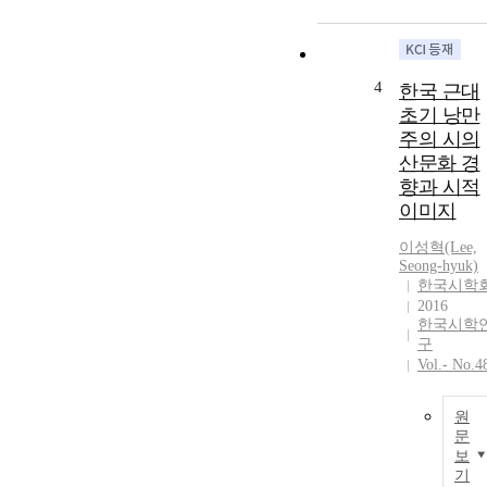
4
한국 근대
초기 낭만
주의 시의
산문화 경
향과 시적
이미지
이성혁(Lee,
Seong-hyuk)
한국시학
2016
한국시학
구
Vol.- No.4
원
문
보
기