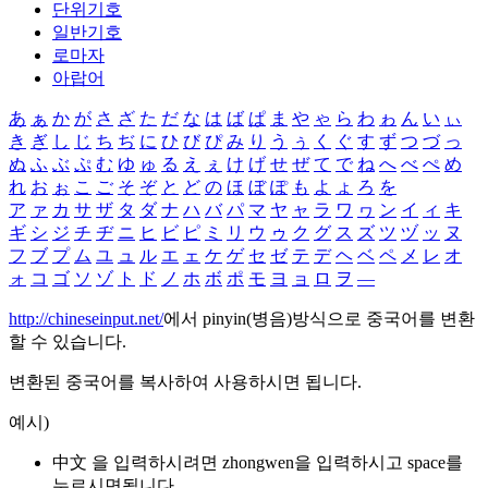
단위기호
일반기호
로마자
아랍어
あ
ぁ
か
が
さ
ざ
た
だ
な
は
ば
ぱ
ま
や
ゃ
ら
わ
ゎ
ん
い
ぃ
き
ぎ
し
じ
ち
ぢ
に
ひ
び
ぴ
み
り
う
ぅ
く
ぐ
す
ず
つ
づ
っ
ぬ
ふ
ぶ
ぷ
む
ゆ
ゅ
る
え
ぇ
け
げ
せ
ぜ
て
で
ね
へ
べ
ぺ
め
れ
お
ぉ
こ
ご
そ
ぞ
と
ど
の
ほ
ぼ
ぽ
も
よ
ょ
ろ
を
ア
ァ
カ
サ
ザ
タ
ダ
ナ
ハ
バ
パ
マ
ヤ
ャ
ラ
ワ
ヮ
ン
イ
ィ
キ
ギ
シ
ジ
チ
ヂ
ニ
ヒ
ビ
ピ
ミ
リ
ウ
ゥ
ク
グ
ス
ズ
ツ
ヅ
ッ
ヌ
フ
ブ
プ
ム
ユ
ュ
ル
エ
ェ
ケ
ゲ
セ
ゼ
テ
デ
ヘ
ベ
ペ
メ
レ
オ
ォ
コ
ゴ
ソ
ゾ
ト
ド
ノ
ホ
ボ
ポ
モ
ヨ
ョ
ロ
ヲ
―
http://chineseinput.net/
에서 pinyin(병음)방식으로 중국어를 변환
할 수 있습니다.
변환된 중국어를 복사하여 사용하시면 됩니다.
예시)
中文 을 입력하시려면
zhongwen
을 입력하시고 space를
누르시면됩니다.