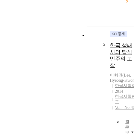
2
5
한국 생태
시의 탈식
민주의 고
찰
이형권(Lee,
Hyeong-Kwon
한국시학
2014
한국시학
구
Vol.- No.4
원
문
보