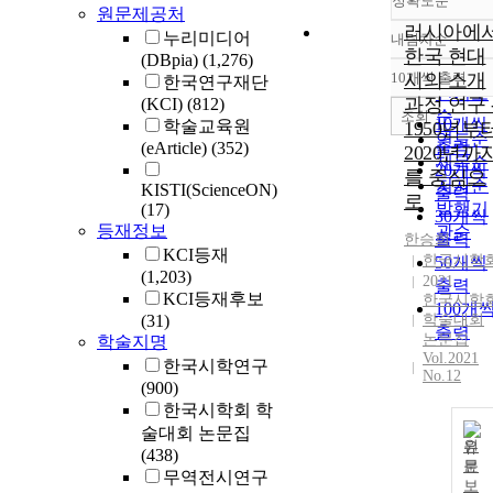
정확도순
원문제공처
러시아에
누리미디어
내림차순
정확도
한국 현대
(DBpia)
(1,276)
순
10개씩 출력
시의 소개
한국연구재단
내림차
인기도
과정 연구 
(KCI)
(812)
순
조회
10개씩
학술교육원
1950년부
연도순
출력
(eArticle)
(352)
2020년까
제목순
20개씩
를 중심으
저자순
KISTI(ScienceON)
출력
로
발행기
(17)
30개씩
등재정보
관순
출력
한승희
KCI등재
한국시학
50개씩
(1,203)
2021
출력
KCI등재후보
한국시학
100개
(31)
학술대회
출력
논문집
학술지명
Vol.2021
한국시학연구
No.12
(900)
한국시학회 학
술대회 논문집
원
(438)
문
무역전시연구
보