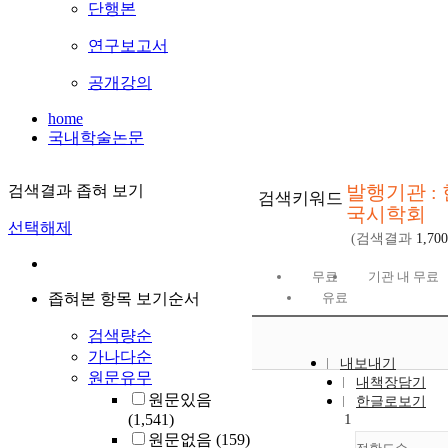
단행본
연구보고서
공개강의
home
국내학술논문
발행기관 : 
검색결과 좁혀 보기
검색키워드
국시학회
선택해제
(검색결과
1,700
무료
기관 내 무료
좁혀본 항목 보기순서
유료
검색량순
가나다순
내보내기
원문유무
내책장담기
원문있음
한글로보기
(1,541)
1
원문없음
(159)