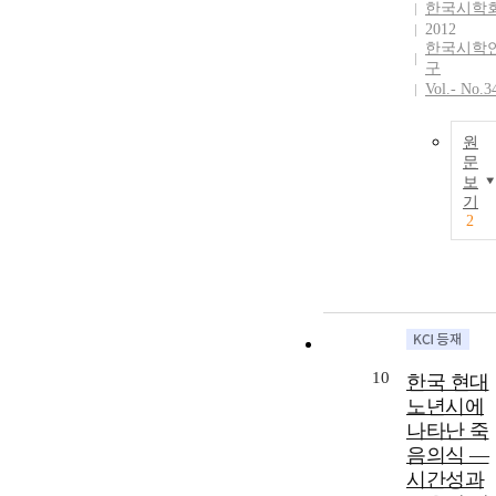
한국시학
2012
한국시학
구
Vol.- No.3
원
문
보
기
2
10
한국 현대
노년시에
나타난 죽
음의식 ―
시간성과