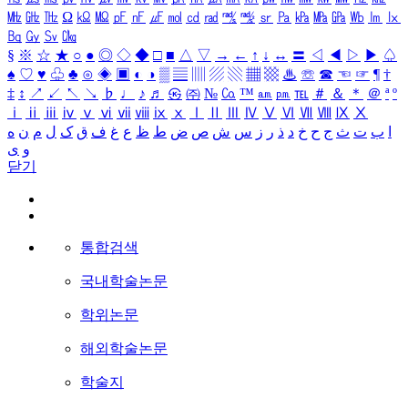
㎒
㎓
㎔
Ω
㏀
㏁
㎊
㎋
㎌
㏖
㏅
㎭
㎮
㎯
㏛
㎩
㎪
㎫
㎬
㏝
㏐
㏓
㏃
㏉
㏜
㏆
§
※
☆
★
○
●
◎
◇
◆
□
■
△
▽
→
←
↑
↓
↔
〓
◁
◀
▷
▶
♤
♠
♡
♥
♧
♣
⊙
◈
▣
◐
◑
▒
▤
▥
▨
▧
▦
▩
♨
☏
☎
☜
☞
¶
†
‡
↕
↗
↙
↖
↘
♭
♩
♪
♬
㉿
㈜
№
㏇
™
㏂
㏘
℡
＃
＆
＊
＠
ª
º
ⅰ
ⅱ
ⅲ
ⅳ
ⅴ
ⅵ
ⅶ
ⅷ
ⅸ
ⅹ
Ⅰ
Ⅱ
Ⅲ
Ⅳ
Ⅴ
Ⅵ
Ⅶ
Ⅷ
Ⅸ
Ⅹ
ا
ب
ت
ث
ج
ح
خ
د
ذ
ر
ز
س
ش
ص
ض
ط
ظ
ع
غ
ف
ق
ک
ل
م
ن
ه
و
ی
닫기
통합검색
국내학술논문
학위논문
해외학술논문
학술지