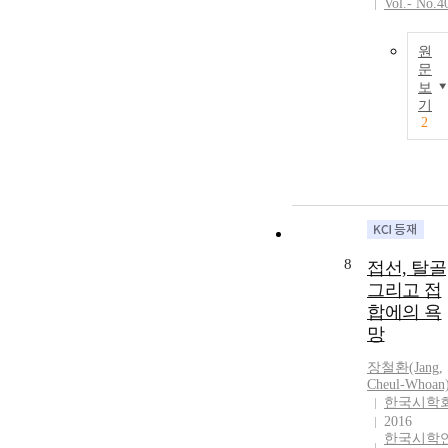
Vol.- No.4
원
문
보
기
2
8
접선, 탈골
그리고 접
합에의 욕
망
장철환(Jang,
Cheul-Whoan
한국시학
2016
한국시학