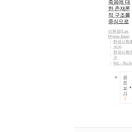
죽음에 대
한 존재론
적 구조를
중심으로
이현정(Lee,
Hyeon-Jung)
한국시학
2020
한국시학
구
Vol.- No.6
원
문
보
기
2