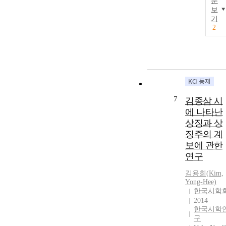
문
보
기
2
7
김종삼 시
에 나타난
상징과 상
징주의 계
보에 관한
연구
김용희(Kim,
Yong-Hee)
한국시학
2014
한국시학
구