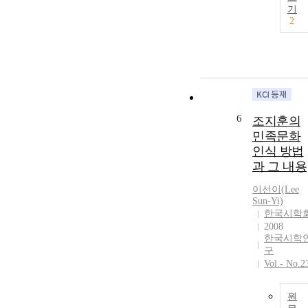
기
2
6
조지훈의
민족문화
인식 방법
과 그 내용
이선이(Lee
Sun-Yi)
한국시학
2008
한국시학
구
Vol.- No.2
원