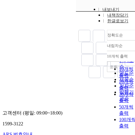
내보내기
내책장담기
한글로보기
정확도순
내림차순
정확도
순
10개씩 출력
내림차
인기도
순
조회
10개씩
연도순
출력
제목순
20개씩
저자순
출력
발행기
30개씩
관순
출력
50개씩
고객센터 (평일: 09:00~18:00)
출력
100개
1599-3122
출력
ARS 번호안내