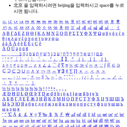
北京 을 입력하시려면
beijing
을 입력하시고 space를 누르
시면 됩니다.
ㅥ
ㅦ
ㅧ
ㅨ
ㅩ
ㅪ
ㅫ
ㅬ
ㅭ
ㅮ
ㅯ
ㅰ
ㅱ
ㅲ
ㅳ
ㅴ
ㅵ
ㅶ
ㅷ
ㅸ
ㅹ
ㅺ
ㅻ
ㅼ
ㅽ
ㅾ
ㅿ
ㆀ
ㆁ
ㆂ
ㆃ
ㆄ
ㆅ
ㆆ
ㆇ
ㆈ
ㆉ
ㆊ
ㆋ
ㆌ
ㆍ
ㆎ
Α
Β
Γ
Δ
Ε
Ζ
Η
Θ
Ι
Κ
Λ
Μ
Ν
Ξ
Ο
Π
Ρ
Σ
Τ
Υ
Φ
Χ
Ψ
Ω
α
β
γ
δ
ε
ζ
η
θ
ι
κ
λ
μ
ν
ξ
ο
π
ρ
σ
τ
υ
φ
χ
ψ
ω
á
à
Á
À
é
è
É
È
ç
Ç
ê
Ä
Ö
Ü
ä
ö
ü
ß
ְ
ֳ
ֲ
ֱ
ָ
ַ
ֵ
ֶ
ִ
ֹ
ּ
ֻ
ׂ
ׁ
ּ
ב
ה
נ
מ
צ
ת
ץ
ש
ד
ג
כ
ע
י
ח
ל
ך
ף
ק
ר
א
ט
ו
ן
ם
פ
‘
’
“
”
〔
〕
〈
〉
「
」
『
』
【
】
＂
（
）
［
］
｛
｝
±
×
÷
≠
≤
≥
∞
∴
♂
♀
∠
⊥
⌒
∂
∇
≡
≒
≪
≫
√
∽
∝
∵
∫
∬
∈
∋
⊆
⊇
⊂
⊃
∪
∩
∧
∨
￢
⇒
⇔
∀
∃
∮
∑
∏
＋
－
＜
＝
＞
、
。
·
‥
…
¨
〃
―
∥
＼
∼
´
～
ˇ
˘
˝
˚
˙
¸
˛
¡
¿
ː
！
＇
，
．
／
：
；
？
＾
＿
｀
｜
½
⅓
⅔
¼
¾
⅛
⅜
⅝
⅞
¹
²
³
⁴
ⁿ
₁
₂
₃
₄
Æ
Ð
Ħ
Ĳ
Ł
Ø
Œ
Þ
Ŧ
Ŋ
æ
đ
ð
ħ
ı
ĳ
ĸ
ŀ
ł
ø
œ
ß
þ
ŧ
ŋ
ŉ
А
Б
В
Г
Д
Е
Ё
Ж
З
И
Й
К
Л
М
Н
О
П
Р
С
Т
У
Ф
Х
Ц
Ч
Ш
Щ
Ъ
Ы
Ь
Э
Ю
Я
а
б
в
г
д
е
ё
ж
з
и
й
к
л
м
н
о
п
р
с
т
у
ф
х
ц
ч
ш
щ
ъ
ы
ь
э
ю
я
′
″
℃
Å
￠
￡
￥
¤
℉
‰
＄
％
Ｆ
￦
㎕
㎖
㎗
ℓ
㎘
㏄
㎣
㎤
㎥
㎦
㎙
㎚
㎛
㎜
㎝
㎞
㎟
㎠
㎡
㎢
㏊
㎍
㎎
㎏
㏏
㎈
㎉
㏈
㎧
㎨
㎰
㎱
㎲
㎳
㎴
㎵
㎶
㎷
㎸
㎹
㎀
㎁
㎂
㎃
㎄
㎺
㎻
㎽
㎾
㎿
㎐
㎑