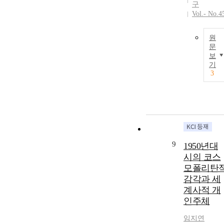
구
Vol.- No.4
원
문
보
기
3
9
1950년대
시의 코스
모폴리탄
감각과 세
계사적 개
인주체
임지연