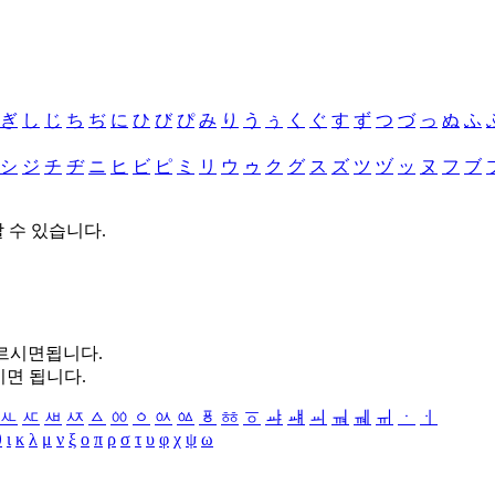
ぎ
し
じ
ち
ぢ
に
ひ
び
ぴ
み
り
う
ぅ
く
ぐ
す
ず
つ
づ
っ
ぬ
ふ
シ
ジ
チ
ヂ
ニ
ヒ
ビ
ピ
ミ
リ
ウ
ゥ
ク
グ
ス
ズ
ツ
ヅ
ッ
ヌ
フ
ブ
할 수 있습니다.
누르시면됩니다.
시면 됩니다.
ㅻ
ㅼ
ㅽ
ㅾ
ㅿ
ㆀ
ㆁ
ㆂ
ㆃ
ㆄ
ㆅ
ㆆ
ㆇ
ㆈ
ㆉ
ㆊ
ㆋ
ㆌ
ㆍ
ㆎ
θ
ι
κ
λ
μ
ν
ξ
ο
π
ρ
σ
τ
υ
φ
χ
ψ
ω