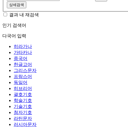
상세검색
결과 내 재검색
인기 검색어
다국어 입력
히라가나
가타카나
중국어
한글고어
그리스문자
프랑스어
독일어
히브리어
괄호기호
학술기호
기술기호
첨자기호
라틴문자
러시아문자