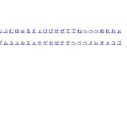
ぶ
ぷ
む
ゆ
ゅ
る
え
ぇ
け
げ
せ
ぜ
て
で
ね
へ
べ
ぺ
め
れ
お
ぉ
プ
ム
ユ
ュ
ル
エ
ェ
ケ
ゲ
セ
ゼ
テ
デ
ヘ
ベ
ペ
メ
レ
オ
ォ
コ
ゴ