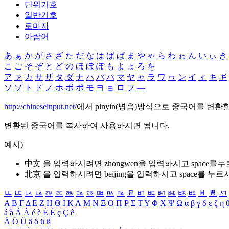
단위기호
일반기호
로마자
아랍어
あ
ぁ
か
が
さ
ざ
た
だ
な
は
ば
ぱ
ま
や
ゃ
ら
わ
ゎ
ん
い
ぃ
き
こ
ご
そ
ぞ
と
ど
の
ほ
ぼ
ぽ
も
よ
ょ
ろ
を
ア
ァ
カ
サ
ザ
タ
ダ
ナ
ハ
バ
パ
マ
ヤ
ャ
ラ
ワ
ヮ
ン
イ
ィ
キ
ギ
ソ
ゾ
ト
ド
ノ
ホ
ボ
ポ
モ
ヨ
ョ
ロ
ヲ
―
http://chineseinput.net/
에서 pinyin(병음)방식으로 중국어를 변환
변환된 중국어를 복사하여 사용하시면 됩니다.
예시)
中文 을 입력하시려면
zhongwen
을 입력하시고 space를
北京 을 입력하시려면
beijing
을 입력하시고 space를 누르
ㅥ
ㅦ
ㅧ
ㅨ
ㅩ
ㅪ
ㅫ
ㅬ
ㅭ
ㅮ
ㅯ
ㅰ
ㅱ
ㅲ
ㅳ
ㅴ
ㅵ
ㅶ
ㅷ
ㅸ
ㅹ
ㅺ
Α
Β
Γ
Δ
Ε
Ζ
Η
Θ
Ι
Κ
Λ
Μ
Ν
Ξ
Ο
Π
Ρ
Σ
Τ
Υ
Φ
Χ
Ψ
Ω
α
β
γ
δ
ε
ζ
η
á
à
Á
À
é
è
É
È
ç
Ç
ê
Ä
Ö
Ü
ä
ö
ü
ß