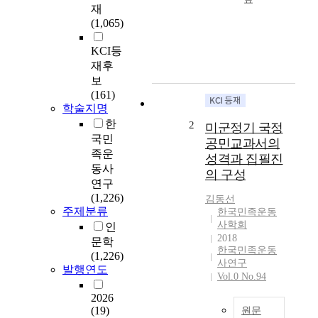
T
재
h
(1,065)
i
s
KCI등
s
재후
t
보
u
(161)
d
학술지명
y
한
2
미군정기 국정
c
국민
공민교과서의
o
족운
성격과 집필진
m
동사
의 구성
m
연구
e
(1,226)
김동선
m
주제분류
한국민족운동
o
사학회
인
r
2018
문학
a
한국민족운동
(1,226)
t
사연구
발행연도
e
Vol.0 No.94
s
2026
t
(19)
원문
h