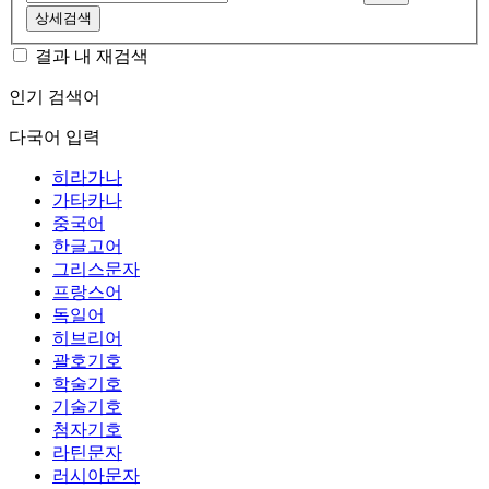
상세검색
결과 내 재검색
인기 검색어
다국어 입력
히라가나
가타카나
중국어
한글고어
그리스문자
프랑스어
독일어
히브리어
괄호기호
학술기호
기술기호
첨자기호
라틴문자
러시아문자