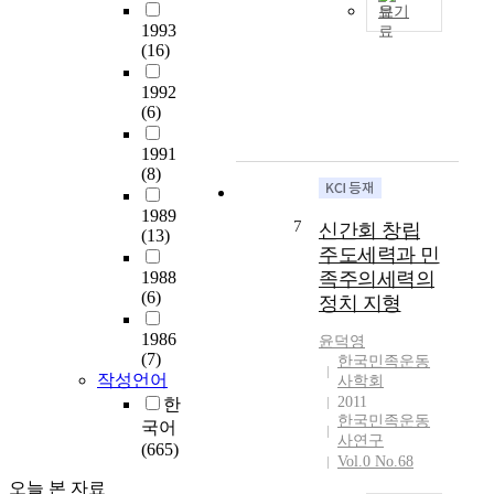
킬
밀
e
고
보기
토
접
1993
n
있
유
대
(16)
하
t
는
찬
를
게
i
고
희
마
1992
진
n
교
는
(6)
련
행
2
용
1
하
되
0
『
9
1991
기
어
2
한
0
(8)
위
온
4
국
0
한
전
,
사
1989
년
것
7
통
신간회 창립
e
』
(13)
에
이
적
x
주도세력과 민
교
서
었
접
a
과
1988
족주의세력의
부
다
근
m
(6)
서
정치 지형
터
.
을
i
들
1
미
재
1986
n
윤덕영
이
9
국
(7)
검
i
한국민족운동
문
2
은
작성언어
사학회
토
n
제
0
한
2011
한
하
g
점
년
국
한국민족운동
며
국어
t
을
에
사연구
인
,
(665)
h
안
이
Vol.0 No.68
에
민
e
고
르
게
오늘 본 자료
족
f