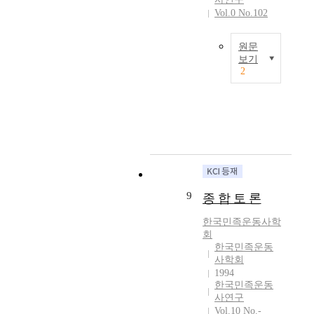
.
양
o
과
를
Vol.0 No.102
민
이
한
u
서
차
족
에
방
n
들
례
운
미
원문
법
d
은
로
동
보기
군
을
a
자
분
의
2
정
모
T
t
라
석
다
은
색
h
i
나
함
양
한
하
i
o
는
으
한
국
였
s
n
세
로
모
교
다
e
f
대
써
습
육
.
x
o
들
신
이
의
연
a
r
에
간
나
청
구
m
n
게
회
타
사
방
i
a
올
중
9
나
종 합 토 론
진
법
n
t
바
앙
는
을
으
e
i
른
조
한국민족운동사학
인
마
로
s
o
국
직
회
물
련
민
t
n
한국민족운동
가
이
이
하
족
h
사학회
a
관
어
다
기
1994
운
e
l
과
떠
.
위
한국민족운동
동
i
m
민
한
그
사연구
하
을
n
o
족
정
는
Vol.10 No.-
여