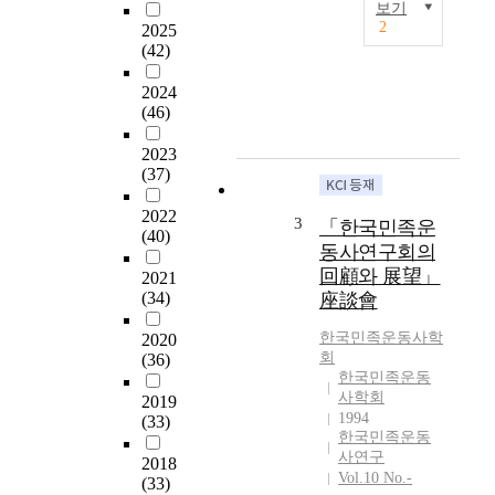
보기
e
2
2025
미
4
(42)
군
0
정
t
2024
의
h
(46)
교
a
육
2023
n
정
(37)
n
책
i
은
2022
v
3
「한국민족운
(40)
한
e
동사연구회의
마
r
回顧와 展望」
2021
디
s
(34)
座談會
로
a
‘
r
한국민족운동사학
2020
미
y
회
(36)
국
o
한국민족운동
식
f
사학회
2019
민
1994
t
(33)
주
한국민족운동
h
교
사연구
2018
e
Vol.10 No.-
육
(33)
f