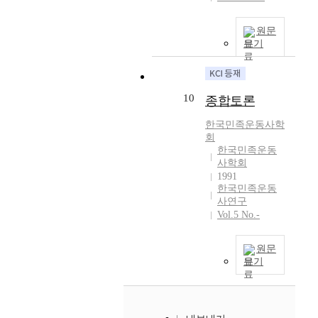
단
t
v
관
치
1
朝
순
r
e
을
세
8
鮮
히
o
m
원문
심
력
8
敎
보기
독
d
e
어
으
3
育
립
u
n
줌
로
년
審
운
c
t
으
구
황
議
동
t
h
로
성
해
會
10
종합토론
의
i
i
써
되
도
(
일
o
s
그
어
금
한국민족운동사학
위
부
n
t
들
있
천
회
원
로
o
o
을
으
한국민족운동
에
1
간
f
r
건
며
사학회
서
0
주
K
y
전
,
1991
태
0
하
o
i
한국민족운동
한
주
어
여
는
r
n
사연구
민
도
나
명
기
e
Vol.5 No.-
1
주
세
그
)
존
a
9
시
력
곳
를
의
n
8
민
은
원문
에
설
이
m
0
으
어
보기
서
치
분
o
s
로
떠
오
하
법
d
K
육
한
경
였
적
e
o
성
가
을
다
시
r
r
한
,