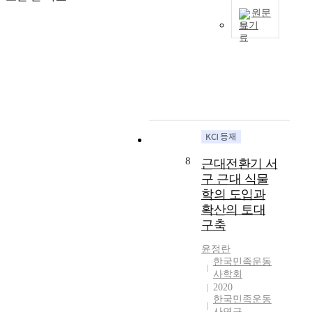
있
기
장
운
원문
o
기
까
기
보기
동
r
때
지
적
사
m
문
이
우
인
의
a
으
글
리
정
개
t
로
은
민
치
념
i
보
신
족
적
과
o
인
간
이
교
범
n
다
회
일
육
위
o
.
창
본
이
를
f
이
립
제
필
보
t
로
시
국
8
근대전환기 서
요
다
h
인
발
주
하
구 근대 식물
폭
e
해
기
의
다
학의 도입과
넓
r
현
인
에
고
게
확산의 토대
e
행
회
대
인
이
s
구축
의
와
항
식
해
e
『
초
하
하
윤정란
하
a
한
기
여
고
한국민족운동
기
r
국
중
추
있
사학회
위
c
사
앙
진
2020
었
한
h
』
간
했
한국민족운동
다
다
f
교
부
사연구
던