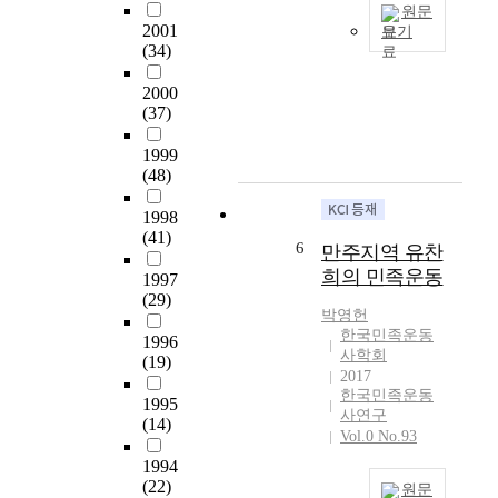
w
원문
s
어
2001
보기
a
o
지
(34)
r
본
n
고
k
논
K
있
2000
)
문
o
다
(37)
으
은
r
.
로
한
e
이
1999
만
국
a
(48)
는
들
의
n
대
고
민
1998
N
한
자
(41)
족
a
민
6
만주지역 유찬
본
운
t
국
희의 민족운동
주
1997
동
i
의
(29)
의
사
o
교
박영헌
세
연
n
육
한국민족운동
1996
계
구
a
현
사학회
(19)
시
가
l
장
2017
장
독
M
한국민족운동
에
1995
에
사연구
립
o
서
(14)
편
Vol.0 No.93
운
v
사
입
동
e
용
1994
시
과
m
(22)
되
원문