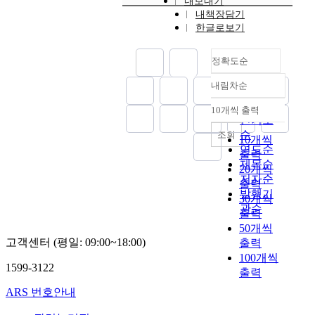
내보내기
배
.
각
n
e
다
그
내책장담기
웠
본
에
b
a
고
리
한글로보기
고
위
서
o
,
하
고
1
원
벗
t
a
는
그
7
정확도순
회
어
a
s
국
특
살
에
나
n
w
사
징
내림차순
이
정확도
서
기
i
e
교
과
되
순
는
위
c
l
10개씩 출력
육
성
내림차순
는
‘
인기도
해
a
l
본
격
해
홍
순
조회
,
l
a
10개씩
연
은
에
익
연도순
메
s
s
의
무
출력
는
인
제목순
타
c
t
임
엇
20개씩
서
간
저자순
분
i
h
무
인
출력
울
’
석
e
발행기
e
를
가
30개씩
배
의
,
n
s
관순
완
를
출력
재
이
시
c
i
수
살
50개씩
학
념
기
e
g
하
펴
고객센터 (평일: 09:00~18:00)
당
출력
을
적
a
n
는
보
에
100개씩
한
·
n
i
데
고
1599-3122
입
출력
국
공
d
f
미
,
학
교
간
h
ARS 번호안내
i
흡
더
하
육
적
o
c
하
나
여