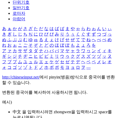
단위기호
일반기호
로마자
아랍어
あ
ぁ
か
が
さ
ざ
た
だ
な
は
ば
ぱ
ま
や
ゃ
ら
わ
ゎ
ん
い
ぃ
き
ぎ
し
じ
ち
ぢ
に
ひ
び
ぴ
み
り
う
ぅ
く
ぐ
す
ず
つ
づ
っ
ぬ
ふ
ぶ
ぷ
む
ゆ
ゅ
る
え
ぇ
け
げ
せ
ぜ
て
で
ね
へ
べ
ぺ
め
れ
お
ぉ
こ
ご
そ
ぞ
と
ど
の
ほ
ぼ
ぽ
も
よ
ょ
ろ
を
ア
ァ
カ
サ
ザ
タ
ダ
ナ
ハ
バ
パ
マ
ヤ
ャ
ラ
ワ
ヮ
ン
イ
ィ
キ
ギ
シ
ジ
チ
ヂ
ニ
ヒ
ビ
ピ
ミ
リ
ウ
ゥ
ク
グ
ス
ズ
ツ
ヅ
ッ
ヌ
フ
ブ
プ
ム
ユ
ュ
ル
エ
ェ
ケ
ゲ
セ
ゼ
テ
デ
ヘ
ベ
ペ
メ
レ
オ
ォ
コ
ゴ
ソ
ゾ
ト
ド
ノ
ホ
ボ
ポ
モ
ヨ
ョ
ロ
ヲ
―
http://chineseinput.net/
에서 pinyin(병음)방식으로 중국어를 변환
할 수 있습니다.
변환된 중국어를 복사하여 사용하시면 됩니다.
예시)
中文 을 입력하시려면
zhongwen
을 입력하시고 space를
누르시면됩니다.