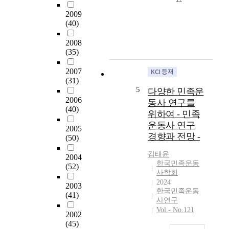
n
현
의
f
재
2009
정
o
(40)
한
책
r
국
의
2008
t
사
도
(35)
h
회
는
e
는
남
2007
H
근
(31)
한
i
현
5
다양한 민족운
을
s
대
2006
공
동사 연구를
t
사
(40)
산
위하여 - 민족
o
교
주
운동사 연구
r
과
2005
의
i
경향과 전망 -
서
(50)
에
c
를
대
김태윤
a
둘
2004
한
한국민족운동
l
(52)
러
방
사학회
S
싸
2024
벽
2003
t
고
한국민족운동
(
(41)
u
논
사연구
b
d
란
Vol.- No.121
u
2002
i
이
(45)
l
e
벌