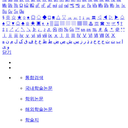
㎒
㎓
㎔
Ω
㏀
㏁
㎊
㎋
㎌
㏖
㏅
㎭
㎮
㎯
㏛
㎩
㎪
㎫
㎬
㏝
㏐
㏓
㏃
㏉
㏜
㏆
§
※
☆
★
○
●
◎
◇
◆
□
■
△
▽
→
←
↑
↓
↔
〓
◁
◀
▷
▶
♤
♠
♡
♥
♧
♣
⊙
◈
▣
◐
◑
▒
▤
▥
▨
▧
▦
▩
♨
☏
☎
☜
☞
¶
†
‡
↕
↗
↙
↖
↘
♭
♩
♪
♬
㉿
㈜
№
㏇
™
㏂
㏘
℡
＃
＆
＊
＠
ª
º
ⅰ
ⅱ
ⅲ
ⅳ
ⅴ
ⅵ
ⅶ
ⅷ
ⅸ
ⅹ
Ⅰ
Ⅱ
Ⅲ
Ⅳ
Ⅴ
Ⅵ
Ⅶ
Ⅷ
Ⅸ
Ⅹ
ا
ب
ت
ث
ج
ح
خ
د
ذ
ر
ز
س
ش
ص
ض
ط
ظ
ع
غ
ف
ق
ک
ل
م
ن
ه
و
ی
닫기
통합검색
국내학술논문
학위논문
해외학술논문
학술지