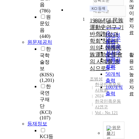
로
정확도순
음
많
(786)
내림차순
이
정확도
원
1
본
순
1980년대 民族
10개씩 출력
문있
내림차순
자
인기도
運動史연구 기
음
료
순
조회
반의 형성과
10개씩
(440)
연도순
학회 창립의
출력
원문제공처
제목순
의의 - 韓國民
20개씩
한
저자순
族運動史學會
출력
활
국학
발행기
의 사례를 중
30개씩
용
술정
관순
출력
도
심으로 -
보
50개씩
높
(KISS)
조범성
(1,201)
출력
은
한국민족운동
한
100개씩
자
사학회
국연
출력
료
2024
구재
한국민족운동
단
사연구
(KCI)
Vol.- No.121
(107)
등재정보
원문
보기
KCI등