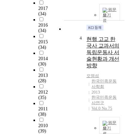
제
o
도
2017
u
원문
(34)
’
보기
n
를
d
2016
남
i
(34)
한
n
에
4
현행 고교 한
g
2015
실
국사 교과서의
o
(34)
시
f
독립운동사 서
하
t
2014
술현황과 개선
려
h
(30)
방향
는
e
것
2013
A
오영섭
이
(28)
s
한국민족운동
었
사학회
s
다
2012
2013
o
(35)
.
한국민족운동
c
사연구
이
i
2011
Vol.0 No.75
러
a
(38)
한
t
미
원문
i
2010
군
보기
o
(39)
정