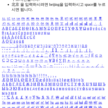
北京 을 입력하시려면
beijing
을 입력하시고 space를 누르
시면 됩니다.
ㅥ
ㅦ
ㅧ
ㅨ
ㅩ
ㅪ
ㅫ
ㅬ
ㅭ
ㅮ
ㅯ
ㅰ
ㅱ
ㅲ
ㅳ
ㅴ
ㅵ
ㅶ
ㅷ
ㅸ
ㅹ
ㅺ
ㅻ
ㅼ
ㅽ
ㅾ
ㅿ
ㆀ
ㆁ
ㆂ
ㆃ
ㆄ
ㆅ
ㆆ
ㆇ
ㆈ
ㆉ
ㆊ
ㆋ
ㆌ
ㆍ
ㆎ
Α
Β
Γ
Δ
Ε
Ζ
Η
Θ
Ι
Κ
Λ
Μ
Ν
Ξ
Ο
Π
Ρ
Σ
Τ
Υ
Φ
Χ
Ψ
Ω
α
β
γ
δ
ε
ζ
η
θ
ι
κ
λ
μ
ν
ξ
ο
π
ρ
σ
τ
υ
φ
χ
ψ
ω
á
à
Á
À
é
è
É
È
ç
Ç
ê
Ä
Ö
Ü
ä
ö
ü
ß
ְ
ֳ
ֲ
ֱ
ָ
ַ
ֵ
ֶ
ִ
ֹ
ּ
ֻ
ׂ
ׁ
ּ
ב
ה
נ
מ
צ
ת
ץ
ש
ד
ג
כ
ע
י
ח
ל
ך
ף
ק
ר
א
ט
ו
ן
ם
פ
‘
’
“
”
〔
〕
〈
〉
「
」
『
』
【
】
＂
（
）
［
］
｛
｝
±
×
÷
≠
≤
≥
∞
∴
♂
♀
∠
⊥
⌒
∂
∇
≡
≒
≪
≫
√
∽
∝
∵
∫
∬
∈
∋
⊆
⊇
⊂
⊃
∪
∩
∧
∨
￢
⇒
⇔
∀
∃
∮
∑
∏
＋
－
＜
＝
＞
、
。
·
‥
…
¨
〃
―
∥
＼
∼
´
～
ˇ
˘
˝
˚
˙
¸
˛
¡
¿
ː
！
＇
，
．
／
：
；
？
＾
＿
｀
｜
½
⅓
⅔
¼
¾
⅛
⅜
⅝
⅞
¹
²
³
⁴
ⁿ
₁
₂
₃
₄
Æ
Ð
Ħ
Ĳ
Ł
Ø
Œ
Þ
Ŧ
Ŋ
æ
đ
ð
ħ
ı
ĳ
ĸ
ŀ
ł
ø
œ
ß
þ
ŧ
ŋ
ŉ
А
Б
В
Г
Д
Е
Ё
Ж
З
И
Й
К
Л
М
Н
О
П
Р
С
Т
У
Ф
Х
Ц
Ч
Ш
Щ
Ъ
Ы
Ь
Э
Ю
Я
а
б
в
г
д
е
ё
ж
з
и
й
к
л
м
н
о
п
р
с
т
у
ф
х
ц
ч
ш
щ
ъ
ы
ь
э
ю
я
′
″
℃
Å
￠
￡
￥
¤
℉
‰
＄
％
Ｆ
￦
㎕
㎖
㎗
ℓ
㎘
㏄
㎣
㎤
㎥
㎦
㎙
㎚
㎛
㎜
㎝
㎞
㎟
㎠
㎡
㎢
㏊
㎍
㎎
㎏
㏏
㎈
㎉
㏈
㎧
㎨
㎰
㎱
㎲
㎳
㎴
㎵
㎶
㎷
㎸
㎹
㎀
㎁
㎂
㎃
㎄
㎺
㎻
㎽
㎾
㎿
㎐
㎑