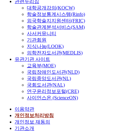
의
관련누리집
확
w
a
다
아
신
기
대학공개강의(KOCW)
장
t
n
는
가
사
본
학술정보통계시스템(Rinfo)
,
h
c
평
신
상
이
그
e
외국학술지지원센터(FRIC)
e
을
간
을
념
리
f
o
학술관계분석서비스(SAM)
듣
회
접
으
고
o
f
사서커뮤니티
고
초
한
로
융
u
t
기관회원
있
기
다
교
복
n
h
다
중
지식나눔(LOOK)
.
육
합
d
e
.
앙
의학전자도서관(MEDLIS)
성
법
적
a
s
이
조
유관기관 사이트
리
에
접
t
o
연
직
교육부(MOE)
학
명
근
i
c
구
을
국립장애인도서관(NLD)
을
시
이
o
i
는
주
국립중앙도서관(NL)
바
하
라
n
e
현
도
탕
국회도서관(NAL)
였
는
o
t
행
하
으
연구윤리정보포털(CRE)
다
세
f
y
6
였
로
사이언스온 (ScienceON)
.
가
i
'
종
던
신
이
지
t
s
의
조
이용약관
사
이
연
s
e
『
선
상
개인정보처리방침
념
구
s
s
한
일
을
개인정보 재동의
은
방
p
t
국
보
수
기관소개
교
향
r
a
사
계
용
육
을
e
b