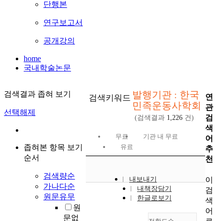
단행본
연구보고서
공개강의
home
국내학술논문
발행기관 : 한국
검색결과 좁혀 보기
연
검색키워드
민족운동사학회
관
선택해제
검
(검색결과
1,226
건)
색
무료
기관 내 무료
어
좁혀본 항목 보기
유료
추
순서
천
검색량순
이
내보내기
가나다순
내책장담기
검
원문유무
한글로보기
색
원
어
문없