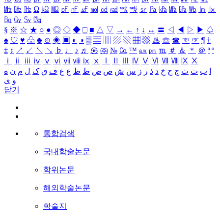
㎒
㎓
㎔
Ω
㏀
㏁
㎊
㎋
㎌
㏖
㏅
㎭
㎮
㎯
㏛
㎩
㎪
㎫
㎬
㏝
㏐
㏓
㏃
㏉
㏜
㏆
§
※
☆
★
○
●
◎
◇
◆
□
■
△
▽
→
←
↑
↓
↔
〓
◁
◀
▷
▶
♤
♠
♡
♥
♧
♣
⊙
◈
▣
◐
◑
▒
▤
▥
▨
▧
▦
▩
♨
☏
☎
☜
☞
¶
†
‡
↕
↗
↙
↖
↘
♭
♩
♪
♬
㉿
㈜
№
㏇
™
㏂
㏘
℡
＃
＆
＊
＠
ª
º
ⅰ
ⅱ
ⅲ
ⅳ
ⅴ
ⅵ
ⅶ
ⅷ
ⅸ
ⅹ
Ⅰ
Ⅱ
Ⅲ
Ⅳ
Ⅴ
Ⅵ
Ⅶ
Ⅷ
Ⅸ
Ⅹ
ا
ب
ت
ث
ج
ح
خ
د
ذ
ر
ز
س
ش
ص
ض
ط
ظ
ع
غ
ف
ق
ک
ل
م
ن
ه
و
ی
닫기
통합검색
국내학술논문
학위논문
해외학술논문
학술지