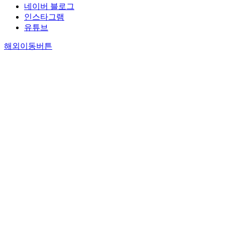
s
e
l
n
s
네이버 블로그
d
l
e
n
c
u
s
s
.
3
인스타그램
e
s
a
d
k
l
a
,
O
D
유튜브
r
i
t
u
c
t
m
n
u
m
e
n
s
c
h
s
p
a
r
해외이동버튼
o
d
v
i
t
a
o
l
m
p
d
.
o
n
e
i
f
i
e
r
e
O
l
t
d
n
t
n
l
o
l
n
v
h
a
b
h
g
y
p
i
e
e
e
f
a
e
m
1
o
n
o
d
w
t
s
P
e
0
s
g
f
.
e
e
e
M
t
s
e
b
t
P
b
r
d
2
h
,
d
y
h
a
e
w
e
.
o
3
m
h
e
r
n
a
n
5
d
0
o
a
m
t
v
t
c
p
w
s
d
n
o
i
i
c
l
r
a
,
e
d
s
c
r
h
o
e
s
a
l
,
t
u
o
i
s
d
u
n
i
i
p
l
n
n
u
i
s
d
n
t
o
a
m
g
r
c
e
6
t
i
p
r
e
t
e
t
d
0
e
s
u
l
n
h
r
i
,
s