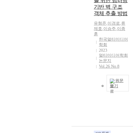
를 위한 딥러닝
s
l
e
i
o
기반 벽 구조
h
o
r
c
w
객체 추출 방법
a
s
v
h
e
v
u
a
e
유형준
,
이경로
,
류
v
e
r
l
a
제호
,
이승주
,
이종
e
m
e
w
l
훈
r
a
s
i
한국멀티미디어
t
,
d
i
t
학회
h
n
e
s
2023
h
a
o
a
n
멀티미디어학회
i
n
t
l
e
논문지
n
d
a
Vol.26 No.8
o
c
a
n
l
t
e
m
e
l
o
s
u
원문
c
r
f
s
보기
l
e
a
i
a
t
s
T
t
n
r
i
s
o
i
-
y
-
i
c
n
d
i
c
t
r
g
e
n
o
a
e
s
p
o
n
t
a
a
t
r
v
e
t
r
h
d