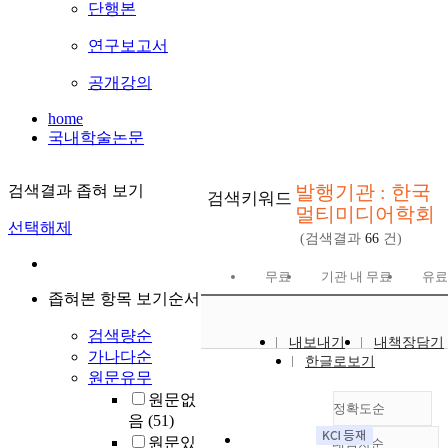
단행본
연구보고서
공개강의
home
국내학술논문
발행기관 : 한국
검색결과 좁혀 보기
검색키워드
멀티미디어학회
선택해제
(검색결과
66
건)
무료
기관 내 무료
유
좁혀본 항목 보기순서
검색량순
내보내기
내책장담기
가나다순
한글로보기
원문유무
원문없
정확도순
음
(51)
원문있
내림차순