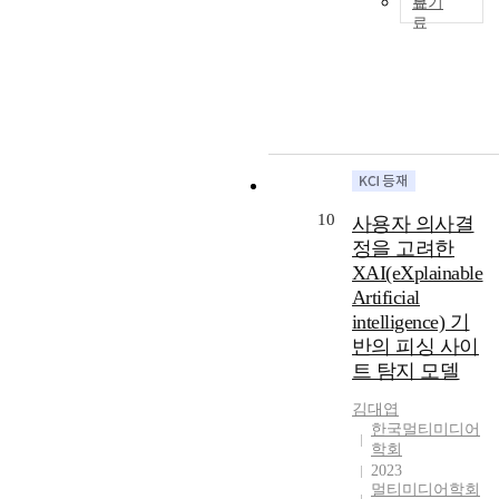
e
보기
s
a
t
y
s
o
v
r
e
c
T
a
s
e
f
i
,
n
t
h
t
t
R
d
o
w
t
i
e
i
e
e
e
r
e
i
o
n
o
m
l
s
s
p
a
n
a
n
p
e
i
o
r
l
d
t
s
r
v
g
f
o
.
a
u
t
o
a
n
a
p
H
t
r
r
v
n
t
d
o
o
a
e
a
i
c
10
h
m
사용자 의사결
s
w
,
o
t
d
e
i
i
정을 고려한
e
e
h
f
e
e
P
n
n
a
XAI(eXplainable
v
a
f
g
s
r
k
i
s
e
Artificial
s
i
y
e
o
i
s
o
r
intelligence) 기
m
r
,
f
p
n
t
-
,
a
e
반의 피싱 사이
b
f
a
g
r
c
p
n
i
트 탐지 모델
u
i
g
a
a
a
e
y
s
t
c
a
c
t
l
o
김대엽
m
a
f
i
t
t
o
l
p
한국멀티미디어
i
m
e
e
i
i
r
e
l
학회
s
o
w
n
o
v
s
d
2023
e
s
r
o
t
n
i
.
멀티미디어학회
a
m
i
p