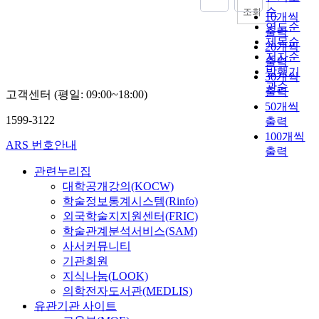
.
c
-
a
e
i
a
순
d
e
조회
f
I
o
10개씩
D
t
m
c
s
i
r
연도순
c
n
n
출력
N
a
i
s
e
e
a
o
제목순
o
d
20개씩
N
b
s
v
d
n
t
n
저자순
r
u
n
출력
y
s
a
o
c
i
t
발행기
d
c
e
30개씩
l
i
r
n
e
n
r
관순
e
t
t
o
출력
고객센터 (평일: 09:00~18:00)
n
y
s
.
g
i
r
e
w
o
50개씩
g
b
o
I
s
b
t
d
o
k
1599-3122
출력
v
a
c
n
t
u
o
e
r
i
100개씩
a
s
i
t
a
t
s
m
ARS 번호안내
k
n
출력
l
e
a
h
t
i
e
p
s
g
u
d
l
i
u
o
관련누리집
l
l
f
a
e
o
e
s
s
n
대학공개강의(KOCW)
e
o
o
t
s
n
n
s
a
o
c
학술정보통계시스템(Rinfo)
y
r
p
,
t
g
t
n
f
t
i
외국학술지지원센터(FRIC)
f
h
m
h
i
u
d
i
s
n
학술관계분석서비스(SAM)
i
o
a
e
n
d
e
n
u
g
사서커뮤니티
n
t
t
s
e
y
n
p
r
t
e
기관회원
o
r
p
e
,
v
u
v
h
d
지식나눔(LOOK)
s
i
a
r
a
i
t
e
r
u
o
의학전자도서관(MEDLIS)
x
c
i
s
r
f
y
e
s
r
유관기관 사이트
c
e
n
u
o
a
p
e
t
3