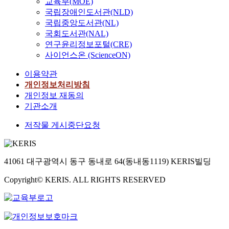
교육부(MOE)
o
,
g
r
n
c
a
d
c
D
국립장애인도서관(NLD)
m
e
a
v
m
t
r
i
o
s
국립중앙도서관(NL)
p
n
r
e
e
o
t
s
n
c
l
v
e
국회도서관(NAL)
y
n
r
i
t
c
a
e
i
s
연구윤리정보포털(CRE)
o
t
s
c
i
e
n
t
r
i
사이언스온 (ScienceON)
n
o
t
i
n
n
n
i
o
g
s
f
o
p
c
t
i
이용약관
o
n
n
a
e
t
a
t
r
n
n
m
i
개인정보처리방침
t
n
h
n
i
a
g
p
e
f
개인정보 재동의
i
c
e
t
v
t
d
r
n
i
기관소개
s
l
p
s
e
i
a
o
t
c
f
o
r
,
t
o
t
저작물 게시중단요청
b
,
a
a
s
e
a
a
n
a
l
a
n
c
u
d
d
s
p
.
e
n
t
t
r
i
e
k
r
T
m
d
c
i
e
c
l
i
41061 대구광역시 동구 동내로 64(동내동1119) KERIS빌딩
e
o
i
m
y
o
s
t
i
n
d
a
s
a
b
n
a
i
Copyright© KERIS. ALL RIGHTS RESERVED
b
t
i
d
c
t
e
w
n
v
e
e
c
d
o
e
r
a
d
e
r
r
t
r
n
r
t
s
b
r
a
v
i
e
s
i
h
c
l
e
t
a
o
s
i
a
r
o
o