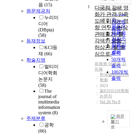
정확도
음
(15)
1
순
다국적 각색 영
10개씩 출력
원문제공처
내림차순
인기도
화가 관객 만족
누리미
순
조회
도에 미치는 영
10개씩
디어
연도순
향 연구 -<허삼
출력
(DBpia)
제목순
관매혈기>를
20개씩
(58)
저자순
각색한 영화 <
출력
등재정보
발행기
허삼관>을 중
30개씩
KCI등
관순
출력
심으로-
재
(66)
50개씩
학술지명
유원원
,
이연우
,
김
출력
멀티미
치용
100개씩
디어학회
한국멀티미디어
출력
논문지
학회
(58)
2023
The
멀티미디어학회
journal of
논문지
multimedia
Vol.26 No.8
information
system
(8)
원문
주제분류
보기
공학
T
(66)