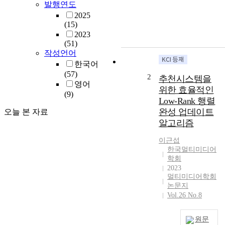
h
발행연도
e
2025
K
(15)
o
2023
r
(51)
e
작성언어
a
한국어
n
(57)
2
추천시스템을
f
영어
위한 효율적인
i
(9)
Low-Rank 행렬
l
완성 업데이트
오늘 본 자료
m
알고리즘
<
H
이근섭
e
한국멀티미디어
o
학회
s
2023
a
멀티미디어학회
m
논문지
g
Vol.26 No.8
w
a
원문
n