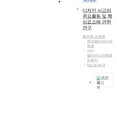
e
s
e
e
r
e
r
a
a
p
7
e
r
디자인 사고의
s
c
d
r
s
t
주요활동 및 핵
a
c
i
o
e
o
심요소에 관한
t
u
g
v
a
s
i
연구
r
i
i
r
a
o
a
t
d
c
f
류안영
,
손원준
n
t
a
e
h
e
한국멀티미디어
a
e
l
d
o
l
학회
l
p
t
b
2023
n
y
a
r
w
y
멀티미디어학회
t
t
g
e
i
논문지
u
h
r
e
d
n
Vol.26 No.8
s
e
a
n
i
,
e
a
n
t
c
3
r
d
s
원문
c
t
D
s
보기
a
f
o
i
m
,
p
e
T
n
o
o
s
t
r
h
t
n
d
o
a
v
i
r
m
e
t
t
i
s
o
o
l
h
i
d
s
l
d
i
e
o
e
t
s
e
n