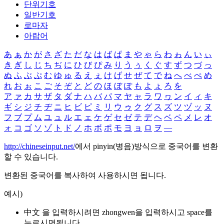
단위기호
일반기호
로마자
아랍어
あ
ぁ
か
が
さ
ざ
た
だ
な
は
ば
ぱ
ま
や
ゃ
ら
わ
ゎ
ん
い
ぃ
き
ぎ
し
じ
ち
ぢ
に
ひ
び
ぴ
み
り
う
ぅ
く
ぐ
す
ず
つ
づ
っ
ぬ
ふ
ぶ
ぷ
む
ゆ
ゅ
る
え
ぇ
け
げ
せ
ぜ
て
で
ね
へ
べ
ぺ
め
れ
お
ぉ
こ
ご
そ
ぞ
と
ど
の
ほ
ぼ
ぽ
も
よ
ょ
ろ
を
ア
ァ
カ
サ
ザ
タ
ダ
ナ
ハ
バ
パ
マ
ヤ
ャ
ラ
ワ
ヮ
ン
イ
ィ
キ
ギ
シ
ジ
チ
ヂ
ニ
ヒ
ビ
ピ
ミ
リ
ウ
ゥ
ク
グ
ス
ズ
ツ
ヅ
ッ
ヌ
フ
ブ
プ
ム
ユ
ュ
ル
エ
ェ
ケ
ゲ
セ
ゼ
テ
デ
ヘ
ベ
ペ
メ
レ
オ
ォ
コ
ゴ
ソ
ゾ
ト
ド
ノ
ホ
ボ
ポ
モ
ヨ
ョ
ロ
ヲ
―
http://chineseinput.net/
에서 pinyin(병음)방식으로 중국어를 변환
할 수 있습니다.
변환된 중국어를 복사하여 사용하시면 됩니다.
예시)
中文 을 입력하시려면
zhongwen
을 입력하시고 space를
누르시면됩니다.