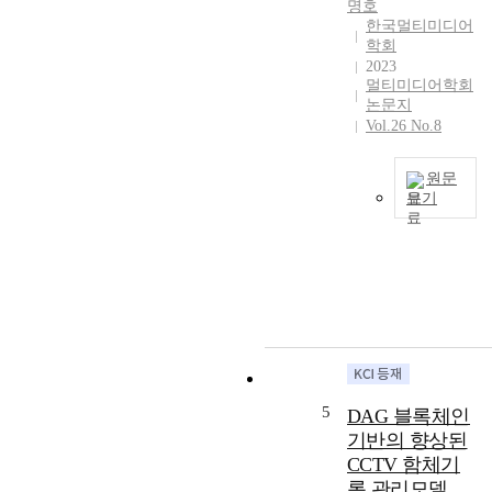
명호
c
e
c
한국멀티미디어
u
m
h
학회
l
r
a
2023
a
e
멀티미디어학회
n
r
논문지
c
t
l
Vol.26 No.8
o
>
y
m
i
f
m
s
원문
i
e
w
보기
n
n
e
T
e
d
l
h
d
a
l
i
u
t
r
s
s
i
e
p
t
o
c
a
,
n
e
p
p
s
i
e
o
t
v
r
s
5
o
DAG 블록체인
e
e
e
u
기반의 향상된
d
x
s
s
.
CCTV 함체기
p
a
e
C
록 관리모델
l