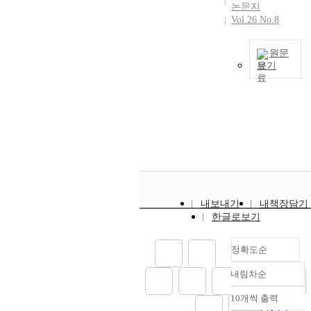
f
m
(
t
논문지
A
t
a
n
h
t
a
L
Vol.26 No.8
y
n
t
n
g
o
h
n
R
a
e
e
u
v
u
e
a
P
n
x
n
a
원문
a
s
m
g
)
d
p
t
보기
l
l
a
h
e
t
a
e
i
l
u
n
P
a
m
o
c
r
o
y
e
d
h
v
e
a
t
i
n
c
s
i
i
e
n
n
u
m
-
r
.
t
s
f
t
a
a
e
b
e
T
s
h
o
b
l
l
n
a
a
o
c
i
c
y
y
a
t
s
t
f
h
n
u
p
z
p
a
e
e
i
a
g
s
r
e
p
l
d
m
l
r
w
e
o
t
l
s
C
내보내기
내책장담기
o
l
a
e
d
v
h
i
t
한글로보기
o
d
o
c
b
o
i
e
c
u
n
e
u
t
s
n
d
l
a
d
v
l
정확도순
t
e
i
t
i
e
t
y
L
i
t
r
t
h
n
v
i
w
S
내림차순
n
h
i
e
정확도
e
g
e
o
a
T
g
e
s
s
순
a
o
l
n
10개씩 출력
s
M
d
내림차순
s
t
b
인기도
u
p
o