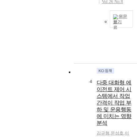
t
Vol.26 No.8
e
o
l
p
<
원문
r
C
보기
o
h
A
v
r
i
i
o
r
d
n
p
e
i
o
p
c
l
e
l
l
r
e
u
s
o
t
o
4
다중 대화형 에
f
i
n
a
이전트 제어 시
o
a
B
스템에서 작업
n
l
l
간격이 작업 부
,
i
o
하 및 운용행동
p
z
o
a
에 미치는 영향
e
d
r
분석
d
M
t
i
e
김규형
,
문성호
,
이
i
t
r