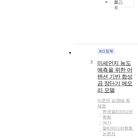
보기
>
R
a
e
d
c
a
o
p
m
t
m
e
e
d
n
f
d
r
3
미세먼지 농도
e
o
예측을 위한 어
r
m
텐션 기반 합성
s
Y
곱 장단기 메모
y
u
리 모델
s
H
t
u
이준민
,
김경태
,
최
e
a
재영
m
'
한국멀티미디어
s
s
학회
a
n
2023
i
o
멀티미디어학회
m
논문지
v