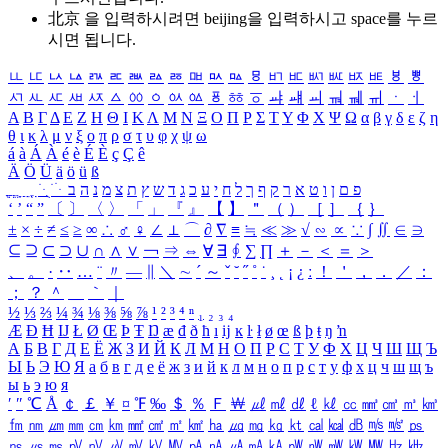
北京 을 입력하시려면
beijing
을 입력하시고 space를 누르
시면 됩니다.
ㅥ
ㅦ
ㅧ
ㅨ
ㅩ
ㅪ
ㅫ
ㅬ
ㅭ
ㅮ
ㅯ
ㅰ
ㅱ
ㅲ
ㅳ
ㅴ
ㅵ
ㅶ
ㅷ
ㅸ
ㅹ
ㅺ
ㅻ
ㅼ
ㅽ
ㅾ
ㅿ
ㆀ
ㆁ
ㆂ
ㆃ
ㆄ
ㆅ
ㆆ
ㆇ
ㆈ
ㆉ
ㆊ
ㆋ
ㆌ
ㆍ
ㆎ
Α
Β
Γ
Δ
Ε
Ζ
Η
Θ
Ι
Κ
Λ
Μ
Ν
Ξ
Ο
Π
Ρ
Σ
Τ
Υ
Φ
Χ
Ψ
Ω
α
β
γ
δ
ε
ζ
η
θ
ι
κ
λ
μ
ν
ξ
ο
π
ρ
σ
τ
υ
φ
χ
ψ
ω
á
à
Á
À
é
è
É
È
ç
Ç
ê
Ä
Ö
Ü
ä
ö
ü
ß
ְ
ֳ
ֲ
ֱ
ָ
ַ
ֵ
ֶ
ִ
ֹ
ּ
ֻ
ׂ
ׁ
ּ
ב
ה
נ
מ
צ
ת
ץ
ש
ד
ג
כ
ע
י
ח
ל
ך
ף
ק
ר
א
ט
ו
ן
ם
פ
‘
’
“
”
〔
〕
〈
〉
「
」
『
』
【
】
＂
（
）
［
］
｛
｝
±
×
÷
≠
≤
≥
∞
∴
♂
♀
∠
⊥
⌒
∂
∇
≡
≒
≪
≫
√
∽
∝
∵
∫
∬
∈
∋
⊆
⊇
⊂
⊃
∪
∩
∧
∨
￢
⇒
⇔
∀
∃
∮
∑
∏
＋
－
＜
＝
＞
、
。
·
‥
…
¨
〃
―
∥
＼
∼
´
～
ˇ
˘
˝
˚
˙
¸
˛
¡
¿
ː
！
＇
，
．
／
：
；
？
＾
＿
｀
｜
½
⅓
⅔
¼
¾
⅛
⅜
⅝
⅞
¹
²
³
⁴
ⁿ
₁
₂
₃
₄
Æ
Ð
Ħ
Ĳ
Ł
Ø
Œ
Þ
Ŧ
Ŋ
æ
đ
ð
ħ
ı
ĳ
ĸ
ŀ
ł
ø
œ
ß
þ
ŧ
ŋ
ŉ
А
Б
В
Г
Д
Е
Ё
Ж
З
И
Й
К
Л
М
Н
О
П
Р
С
Т
У
Ф
Х
Ц
Ч
Ш
Щ
Ъ
Ы
Ь
Э
Ю
Я
а
б
в
г
д
е
ё
ж
з
и
й
к
л
м
н
о
п
р
с
т
у
ф
х
ц
ч
ш
щ
ъ
ы
ь
э
ю
я
′
″
℃
Å
￠
￡
￥
¤
℉
‰
＄
％
Ｆ
￦
㎕
㎖
㎗
ℓ
㎘
㏄
㎣
㎤
㎥
㎦
㎙
㎚
㎛
㎜
㎝
㎞
㎟
㎠
㎡
㎢
㏊
㎍
㎎
㎏
㏏
㎈
㎉
㏈
㎧
㎨
㎰
㎱
㎲
㎳
㎴
㎵
㎶
㎷
㎸
㎹
㎀
㎁
㎂
㎃
㎄
㎺
㎻
㎽
㎾
㎿
㎐
㎑