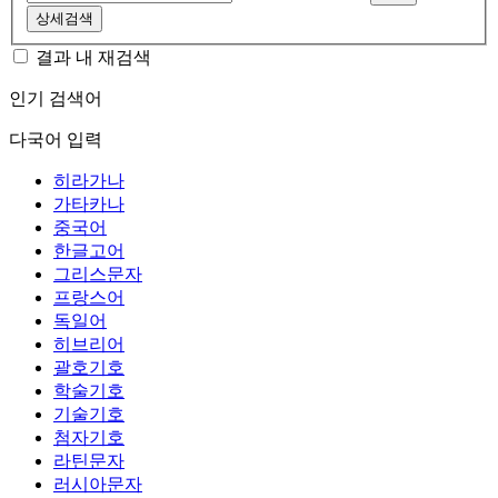
상세검색
결과 내 재검색
인기 검색어
다국어 입력
히라가나
가타카나
중국어
한글고어
그리스문자
프랑스어
독일어
히브리어
괄호기호
학술기호
기술기호
첨자기호
라틴문자
러시아문자