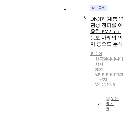
r
n
o
u
y
l
g
a
o
s
d
s
s
d
t
f
t
y
t
f
a
8
DNN과 계층 연
i
<
r
i
e
o
t
n
관성 전파를 이
H
e
s
m
r
a
g
용한 PM2.5 고
e
a
a
o
e
t
m
o
m
농도 사례의 인
q
n
f
h
a
s
o
자 중요도 분석
u
t
f
a
t
a
f
a
h
e
t
r
m
p
유숙현
l
e
c
i
i
한국멀티미디어
g
u
i
p
t
m
x
학회
w
b
t
e
i
i
2023
,
a
l
a
r
v
t
멀티미디어학회
w
n
i
t
c
e
논문지
a
h
>
c
i
e
m
Vol.26 No.8
t
i
,
C
v
i
i
e
c
f
C
e
v
t
d
h
원문
r
T
s
e
i
r
보기
s
o
V
t
d
g
e
u
m
.
I
u
w
a
p
m
t
S
n
d
o
t
r
m
h
m
t
y
r
i
e
a
e
a