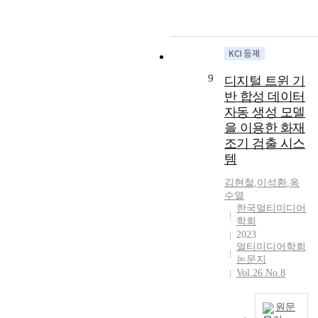
h
t
k
o
s
r
n
r
i
o
l
n
e
i
a
t
s
a
o
s
n
z
r
e
s
n
a
t
t
e
r
n
t
a
d
r
s
s
a
c
u
l
a
a
9
t
디지털 트윈 기
t
t
l
d
y
n
t
h
반 합성 데이터
h
i
o
y
z
d
e
e
자동 생성 모델
e
v
s
,
e
o
g
r
u
을 이용한 화재
e
u
w
t
p
i
e
s
조기 검출 시스
t
r
e
h
e
e
a
e
e
e
u
템
e
r
s
l
r
x
m
s
k
a
.
-
-
김현철
,
이석환
,
옥
t
o
e
e
t
I
w
수열
i
t
n
d
y
i
n
o
한국멀티미디어
t
o
i
L
e
o
t
r
학회
e
t
t
a
l
n
h
2023
l
m
h
o
y
e
a
멀티미디어학회
i
d
i
e
r
e
m
논문지
l
s
i
n
a
i
r
Vol.26 No.8
e
b
p
s
t
d
n
-
n
e
a
e
e
a
g
w
t
h
p
s
원문
r
p
s
i
s
a