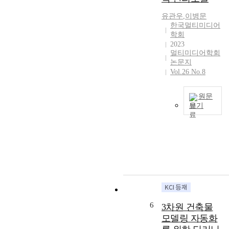
s
r
h
o
i
s
유관우
,
이병문
i
r
g
b
한국멀티미디어
n
e
n
학회
a
e
s
i
2023
s
s
t
f
멀티미디어학회
e
e
h
i
논문지
d
a
e
Vol.26 No.8
c
o
n
e
a
n
d
f
n
u
원문
K
f
t
보기
s
o
e
t
e
r
M
c
h
r
e
a
t
r
s
a
n
o
e
r
n
a
f
a
a
s
g
t
t
t
c
i
a
t
i
h
n
s
o
n
o
g
k
p
g
l
e
i
6
u
3차원 건축물
s
a
n
n
b
모델링 자동화
.
r
c
t
l
H