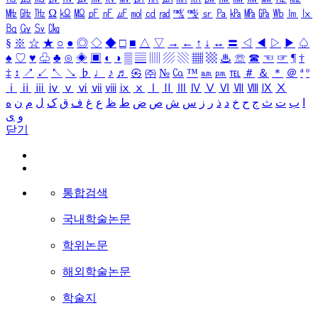
㎒
㎓
㎔
Ω
㏀
㏁
㎊
㎋
㎌
㏖
㏅
㎭
㎮
㎯
㏛
㎩
㎪
㎫
㎬
㏝
㏐
㏓
㏃
㏉
㏜
㏆
§
※
☆
★
○
●
◎
◇
◆
□
■
△
▽
→
←
↑
↓
↔
〓
◁
◀
▷
▶
♤
♠
♡
♥
♧
♣
⊙
◈
▣
◐
◑
▒
▤
▥
▨
▧
▦
▩
♨
☏
☎
☜
☞
¶
†
‡
↕
↗
↙
↖
↘
♭
♩
♪
♬
㉿
㈜
№
㏇
™
㏂
㏘
℡
＃
＆
＊
＠
ª
º
ⅰ
ⅱ
ⅲ
ⅳ
ⅴ
ⅵ
ⅶ
ⅷ
ⅸ
ⅹ
Ⅰ
Ⅱ
Ⅲ
Ⅳ
Ⅴ
Ⅵ
Ⅶ
Ⅷ
Ⅸ
Ⅹ
ا
ب
ت
ث
ج
ح
خ
د
ذ
ر
ز
س
ش
ص
ض
ط
ظ
ع
غ
ف
ق
ک
ل
م
ن
ه
و
ی
닫기
통합검색
국내학술논문
학위논문
해외학술논문
학술지