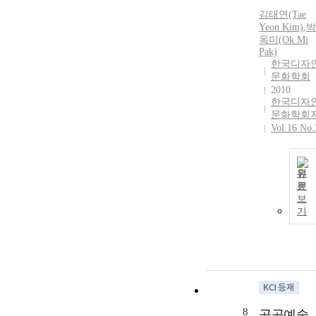
김태연(Tae
Yeon Kim)
,
박
옥미(Ok Mi
Pak)
한국디자
문화학회
2010
한국디자
문화학회
Vol.16 No.
원
문
보
기
8
공공예술