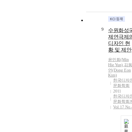
9
수원화성
제연극제
디자인 현
황 및 제안
윤민희(Min
Hie Yun)
,
김
언(Dong Eon
Kim)
한국디자
문화학회
2011
한국디자
문화학회
Vol.17 No.
원
문