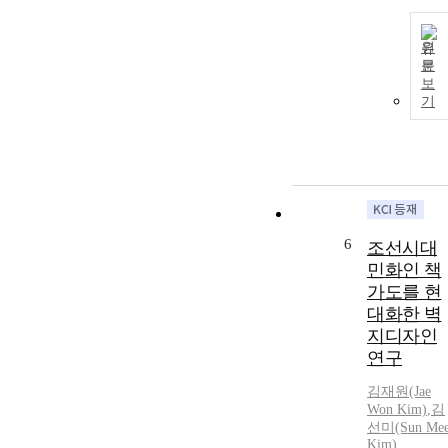
원
문
보
기
6
조선시대
민화인 책
가도를 현
대화한 벽
지디자인
연구
김재원(Jae
Won Kim)
,
김
선미(Sun Me
Kim)