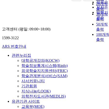
제목순
20개씩
저자순
출력
발행기
30개씩
관순
출력
50개씩
고객센터 (평일: 09:00~18:00)
출력
100개
1599-3122
출력
ARS 번호안내
관련누리집
대학공개강의(KOCW)
학술정보통계시스템(Rinfo)
외국학술지지원센터(FRIC)
학술관계분석서비스(SAM)
사서커뮤니티
기관회원
지식나눔(LOOK)
의학전자도서관(MEDLIS)
유관기관 사이트
교육부(MOE)