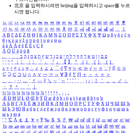
北京 을 입력하시려면
beijing
을 입력하시고 space를 누르
시면 됩니다.
ㅥ
ㅦ
ㅧ
ㅨ
ㅩ
ㅪ
ㅫ
ㅬ
ㅭ
ㅮ
ㅯ
ㅰ
ㅱ
ㅲ
ㅳ
ㅴ
ㅵ
ㅶ
ㅷ
ㅸ
ㅹ
ㅺ
ㅻ
ㅼ
ㅽ
ㅾ
ㅿ
ㆀ
ㆁ
ㆂ
ㆃ
ㆄ
ㆅ
ㆆ
ㆇ
ㆈ
ㆉ
ㆊ
ㆋ
ㆌ
ㆍ
ㆎ
Α
Β
Γ
Δ
Ε
Ζ
Η
Θ
Ι
Κ
Λ
Μ
Ν
Ξ
Ο
Π
Ρ
Σ
Τ
Υ
Φ
Χ
Ψ
Ω
α
β
γ
δ
ε
ζ
η
θ
ι
κ
λ
μ
ν
ξ
ο
π
ρ
σ
τ
υ
φ
χ
ψ
ω
á
à
Á
À
é
è
É
È
ç
Ç
ê
Ä
Ö
Ü
ä
ö
ü
ß
ְ
ֳ
ֲ
ֱ
ָ
ַ
ֵ
ֶ
ִ
ֹ
ּ
ֻ
ׂ
ׁ
ּ
ב
ה
נ
מ
צ
ת
ץ
ש
ד
ג
כ
ע
י
ח
ל
ך
ף
ק
ר
א
ט
ו
ן
ם
פ
‘
’
“
”
〔
〕
〈
〉
「
」
『
』
【
】
＂
（
）
［
］
｛
｝
±
×
÷
≠
≤
≥
∞
∴
♂
♀
∠
⊥
⌒
∂
∇
≡
≒
≪
≫
√
∽
∝
∵
∫
∬
∈
∋
⊆
⊇
⊂
⊃
∪
∩
∧
∨
￢
⇒
⇔
∀
∃
∮
∑
∏
＋
－
＜
＝
＞
、
。
·
‥
…
¨
〃
―
∥
＼
∼
´
～
ˇ
˘
˝
˚
˙
¸
˛
¡
¿
ː
！
＇
，
．
／
：
；
？
＾
＿
｀
｜
½
⅓
⅔
¼
¾
⅛
⅜
⅝
⅞
¹
²
³
⁴
ⁿ
₁
₂
₃
₄
Æ
Ð
Ħ
Ĳ
Ł
Ø
Œ
Þ
Ŧ
Ŋ
æ
đ
ð
ħ
ı
ĳ
ĸ
ŀ
ł
ø
œ
ß
þ
ŧ
ŋ
ŉ
А
Б
В
Г
Д
Е
Ё
Ж
З
И
Й
К
Л
М
Н
О
П
Р
С
Т
У
Ф
Х
Ц
Ч
Ш
Щ
Ъ
Ы
Ь
Э
Ю
Я
а
б
в
г
д
е
ё
ж
з
и
й
к
л
м
н
о
п
р
с
т
у
ф
х
ц
ч
ш
щ
ъ
ы
ь
э
ю
я
′
″
℃
Å
￠
￡
￥
¤
℉
‰
＄
％
Ｆ
￦
㎕
㎖
㎗
ℓ
㎘
㏄
㎣
㎤
㎥
㎦
㎙
㎚
㎛
㎜
㎝
㎞
㎟
㎠
㎡
㎢
㏊
㎍
㎎
㎏
㏏
㎈
㎉
㏈
㎧
㎨
㎰
㎱
㎲
㎳
㎴
㎵
㎶
㎷
㎸
㎹
㎀
㎁
㎂
㎃
㎄
㎺
㎻
㎽
㎾
㎿
㎐
㎑