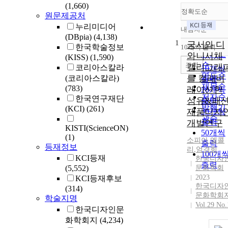
(1,660)
정확도순
원문제공처
누리미디어
내림차순
정확도
(DBpia)
(4,138)
1
순
궁서와 디
한국학술정보
10개씩 출력
내림차
인기도
와니서체
(KISS)
(1,590)
순
조회
캘리그래
코리아스칼라
10개씩
연도순
를 컬래버
(코리아스칼라)
출력
제목순
(783)
레이션한
20개씩
저자순
한국연구재단
섬유&패
출력
발행기
(KCI)
(261)
제품디자
30개씩
관순
출력
개발연구
KISTI(ScienceON)
50개씩
(1)
소피아 엘콜
출력
등재정보
리
,
엄경희
100개
KCI등재
한국디자
출력
(5,552)
문화학회
2023
KCI등재후보
한국디자
(314)
문화학회
학술지명
Vol.29 No.
한국디자인문
화학회지
(4,234)