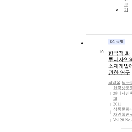
보
기
10
한국적 화
투디자인
소재개발
관한 연구
최영옥,남구
한국상품
화디자인
회
2011
상품문화
자인학연
Vol.28 No.