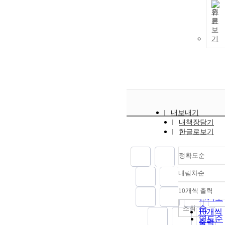
원
문
보
기
내보내기
내책장담기
한글로보기
정확도순
내림차순
정확도
순
10개씩 출력
내림차
인기도
순
조회
10개씩
연도순
출력