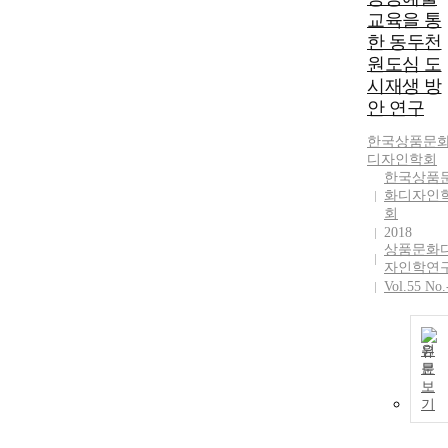
교육을 통
한 동두천
원도심 도
시재생 방
안 연구
한국상품문
디자인학회
한국상품
화디자인
회
2018
상품문화
자인학연
Vol.55 No.
원
문
보
기