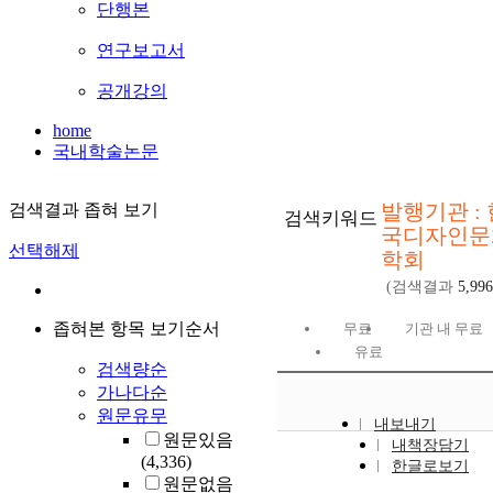
단행본
연구보고서
공개강의
home
국내학술논문
발행기관 : 
검색결과 좁혀 보기
검색키워드
국디자인문
선택해제
학회
(검색결과
5,996
좁혀본 항목 보기순서
무료
기관 내 무료
유료
검색량순
가나다순
원문유무
내보내기
원문있음
내책장담기
(4,336)
한글로보기
원문없음