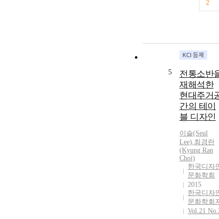
2
5
전통소반
재해석한
현대주거
간의 테이
블 디자인
이슬(Seul
Lee)
,
최경란
(Kyung Ran
Choi)
한국디자
문화학회
2015
한국디자
문화학회
Vol.21 No.