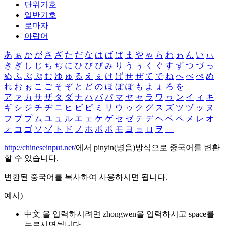
단위기호
일반기호
로마자
아랍어
あ
ぁ
か
が
さ
ざ
た
だ
な
は
ば
ぱ
ま
や
ゃ
ら
わ
ゎ
ん
い
ぃ
き
ぎ
し
じ
ち
ぢ
に
ひ
び
ぴ
み
り
う
ぅ
く
ぐ
す
ず
つ
づ
っ
ぬ
ふ
ぶ
ぷ
む
ゆ
ゅ
る
え
ぇ
け
げ
せ
ぜ
て
で
ね
へ
べ
ぺ
め
れ
お
ぉ
こ
ご
そ
ぞ
と
ど
の
ほ
ぼ
ぽ
も
よ
ょ
ろ
を
ア
ァ
カ
サ
ザ
タ
ダ
ナ
ハ
バ
パ
マ
ヤ
ャ
ラ
ワ
ヮ
ン
イ
ィ
キ
ギ
シ
ジ
チ
ヂ
ニ
ヒ
ビ
ピ
ミ
リ
ウ
ゥ
ク
グ
ス
ズ
ツ
ヅ
ッ
ヌ
フ
ブ
プ
ム
ユ
ュ
ル
エ
ェ
ケ
ゲ
セ
ゼ
テ
デ
ヘ
ベ
ペ
メ
レ
オ
ォ
コ
ゴ
ソ
ゾ
ト
ド
ノ
ホ
ボ
ポ
モ
ヨ
ョ
ロ
ヲ
―
http://chineseinput.net/
에서 pinyin(병음)방식으로 중국어를 변환
할 수 있습니다.
변환된 중국어를 복사하여 사용하시면 됩니다.
예시)
中文 을 입력하시려면
zhongwen
을 입력하시고 space를
누르시면됩니다.