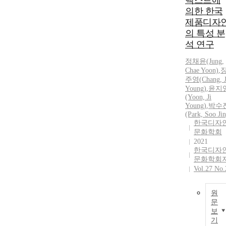
텍스트에
의한 한국
제품디자
의 특성 분
석 연구
정채윤(Jung,
Chae Yoon)
,
주영(Chang, 
Young)
,
윤지
(Yoon, Ji
Young)
,
박수
(Park, Soo Jin
한국디자
문화학회
2021
한국디자
문화학회
Vol.27 No.
원
문
보
기