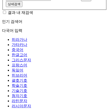
상세검색
결과 내 재검색
인기 검색어
다국어 입력
히라가나
가타카나
중국어
한글고어
그리스문자
프랑스어
독일어
히브리어
괄호기호
학술기호
기술기호
첨자기호
라틴문자
러시아문자