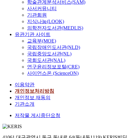
체
학술관계분석서비스(SAM)
r
我
T
e
話
생
사서커뮤니티
a
的
a
d
中
명
기관회원
r
世
o
i
尋
을
지식나눔(LOOK)
y
界
i
n
?
지
의학전자도서관(MEDLIS)
K
觀
s
t
。
향
o
유관기관 사이트
中
m
h
把
하
r
교육부(MOE)
的
.
e
檀
는
e
국립장애인도서관(NLD)
自
A
c
君
불
a
국립중앙도서관(NL)
然
s
o
神
이
n
국회도서관(NAL)
,
a
m
話
적
G
不
r
연구윤리정보포털(CRE)
p
當
생
a
是
e
사이언스온 (ScienceON)
l
做
명
n
其
s
e
歷
을
h
이용약관
自
u
t
史
기
w
개인정보처리방침
體
l
e
的
술
a
的
t
개인정보 재동의
9
起
했
S
自
o
기관소개
0
源
는
e
然
f
v
是
데
o
저작물 게시중단요청
,
c
o
意
,
n
是
o
l
味
그
f
自
m
u
着
구
r
我
p
m
把
체
41061 대구광역시 동구 동내로 64(동내동1119) KERIS빌딩