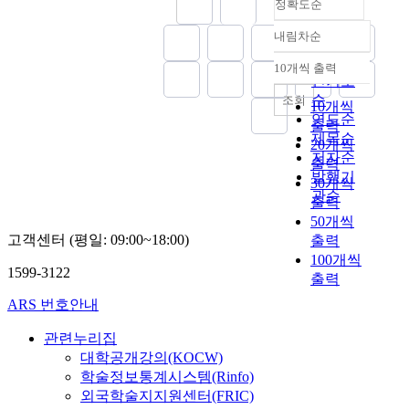
我
i
정확도순
a
張
을
s
干
c
s
韓
통
t
내림차순
涉
a
정확도
t
國
해
o
他
l
e
순
道
상
10개씩 출력
r
내림차순
者
d
r
敎
인기도
호
e
的
e
n
的
순
조회
의
10개씩
-
新
v
p
起
연도순
존
출력
e
種
e
h
源
적
제목순
20개씩
n
存
l
i
說
이
저자순
v
출력
在
o
l
,
고
발행기
i
30개씩
環
p
o
特
유
관순
s
출력
境
m
s
別
기
i
50개씩
,
e
o
是
적
o
고객센터 (평일: 09:00~18:00)
출력
這
n
p
把
이
n
是
t
100개씩
h
起
며
1599-3122
c
自
i
출력
y
源
자
o
我
n
c
的
기
ARS 번호안내
n
的
K
o
根
근
t
世
o
n
据
관련누리집
원
e
界
r
t
在
적
대학공개강의(KOCW)
m
觀
e
a
檀
인
학술정보통계시스템(Rinfo)
p
.
a
i
君
전
외국학술지지원센터(FRIC)
o
自
n
n
神