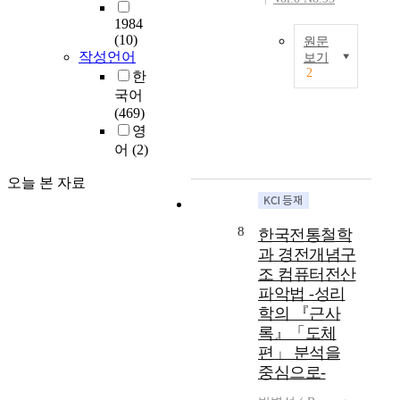
들
我
s
i
有
을
1984
向
i
e
充
분
(10)
원문
這
g
t
分
석
작성언어
보기
種
n
y
的
2
한
한
I
存
i
f
證
다
국어
n
在
f
o
据
.
(469)
a
環
i
r
能
청
영
c
境
c
P
구
년
어
(2)
o
,
a
h
再
류
n
表
n
i
次
영
오늘 본 자료
t
出
c
l
評
모
e
一
e
o
价
는
x
定
a
s
8
李
한국전통철학
일
t
關
n
o
能
본
과 경전개념구
w
心
d
p
和
다
조 컴퓨터전산
h
,
s
h
。
이
파악법 -성리
e
生
t
y
李
쇼
학의 『근사
r
産
a
E
能
생
e
록』「도체
一
t
a
和
명
a
편」 분석을
定
u
s
的
주
p
중심으로-
關
s
t
《
의
p
係
o
-
朝
의