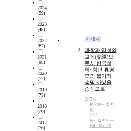
m
論
2024
i
文
(59)
n
是
e
以
2023
t
李
(48)
h
能
2022
e
和
(67)
C
的
3
과학과 영성의
u
《
교직(交織)으
2021
r
朝
(98)
로서 한국철
r
鮮
학: 청년 류영
e
道
2020
모의 불이적
n
敎
(72)
t
史
생명 사상을
S
》
중심으로
2019
i
爲
(72)
t
안규식
中
한국동서철학
u
心
2018
회
a
,
(70)
2025
t
探
동서철학연구
2017
i
討
Vol.- No.116
(76)
o
其