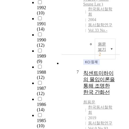
生
s
e
能
9
Seung Lee )
命
s
1992
3
擺
8
한국동서철학
活
t
(10)
5
脫
회
1
動
u
t
親
2004
)
1991
.
d
h
동서철학연구
日
의
(14)
自
y
Vol.33 No.-
y
的
전
我
i
e
嫌
기
1990
必
s
a
疑
사
원문
(12)
然
t
r
。
상
보기
地
o
o
但
2
에
1989
隨
u
f
是
해
(9)
行
n
t
他
당
他
d
h
所
1988
7
하
칙센트미하이
自
e
e
留
(12)
는
의 몰입이론을
身
r
K
下
청
통해 조명한
的
s
1987
o
的
년
한국 간화선
生
t
(12)
r
相
류
命
a
e
關
영
최용운
1986
活
n
a
國
모
한국동서철학
(14)
動
d
n
學
의
회
,
t
S
著
2019
자
1985
故
h
o
述
동서철학연구
료
(10)
自
e
c
Vol.0 No.93
,