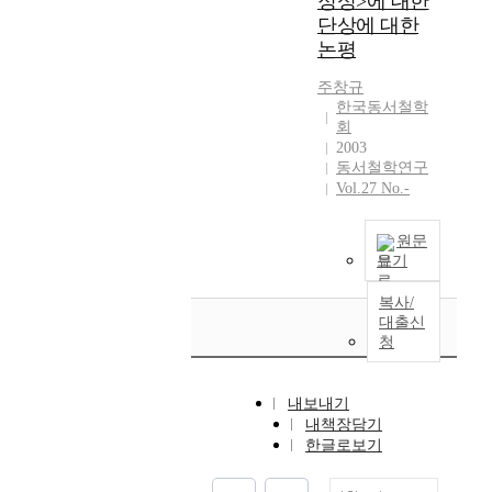
정성>에 대한
p
,
t
r
史
으
단상에 대한
r
一
s
e
硏
로
논평
e
面
g
t
究
표
v
他
e
h
的
출
주창규
a
者
n
e
先
한국동서철학
되
i
變
e
r
驅
회
었
l
化
a
e
2003
成
다
i
分
l
동서철학연구
s
果
.
n
有
o
Vol.27 No.-
e
。
청
g
自
g
a
李
년
,
我
y
r
能
류
원문
t
性
i
c
和
보기
영
h
的
n
h
通
모
i
他
t
p
過
복사/
는
s
者
h
대출신
a
《
과
s
,
e
청
p
朝
학
t
結
h
e
鮮
과
u
果
i
r
道
영
d
내보내기
形
s
s
敎
성
y
내책장담기
成
t
o
史
의
한글로보기
a
了
o
f
》
교
i
自
r
e
主
직
m