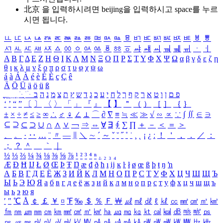
北京 을 입력하시려면
beijing
을 입력하시고 space를 누르
시면 됩니다.
ㅥ
ㅦ
ㅧ
ㅨ
ㅩ
ㅪ
ㅫ
ㅬ
ㅭ
ㅮ
ㅯ
ㅰ
ㅱ
ㅲ
ㅳ
ㅴ
ㅵ
ㅶ
ㅷ
ㅸ
ㅹ
ㅺ
ㅻ
ㅼ
ㅽ
ㅾ
ㅿ
ㆀ
ㆁ
ㆂ
ㆃ
ㆄ
ㆅ
ㆆ
ㆇ
ㆈ
ㆉ
ㆊ
ㆋ
ㆌ
ㆍ
ㆎ
Α
Β
Γ
Δ
Ε
Ζ
Η
Θ
Ι
Κ
Λ
Μ
Ν
Ξ
Ο
Π
Ρ
Σ
Τ
Υ
Φ
Χ
Ψ
Ω
α
β
γ
δ
ε
ζ
η
θ
ι
κ
λ
μ
ν
ξ
ο
π
ρ
σ
τ
υ
φ
χ
ψ
ω
á
à
Á
À
é
è
É
È
ç
Ç
ê
Ä
Ö
Ü
ä
ö
ü
ß
ְ
ֳ
ֲ
ֱ
ָ
ַ
ֵ
ֶ
ִ
ֹ
ּ
ֻ
ׂ
ׁ
ּ
ב
ה
נ
מ
צ
ת
ץ
ש
ד
ג
כ
ע
י
ח
ל
ך
ף
ק
ר
א
ט
ו
ן
ם
פ
‘
’
“
”
〔
〕
〈
〉
「
」
『
』
【
】
＂
（
）
［
］
｛
｝
±
×
÷
≠
≤
≥
∞
∴
♂
♀
∠
⊥
⌒
∂
∇
≡
≒
≪
≫
√
∽
∝
∵
∫
∬
∈
∋
⊆
⊇
⊂
⊃
∪
∩
∧
∨
￢
⇒
⇔
∀
∃
∮
∑
∏
＋
－
＜
＝
＞
、
。
·
‥
…
¨
〃
―
∥
＼
∼
´
～
ˇ
˘
˝
˚
˙
¸
˛
¡
¿
ː
！
＇
，
．
／
：
；
？
＾
＿
｀
｜
½
⅓
⅔
¼
¾
⅛
⅜
⅝
⅞
¹
²
³
⁴
ⁿ
₁
₂
₃
₄
Æ
Ð
Ħ
Ĳ
Ł
Ø
Œ
Þ
Ŧ
Ŋ
æ
đ
ð
ħ
ı
ĳ
ĸ
ŀ
ł
ø
œ
ß
þ
ŧ
ŋ
ŉ
А
Б
В
Г
Д
Е
Ё
Ж
З
И
Й
К
Л
М
Н
О
П
Р
С
Т
У
Ф
Х
Ц
Ч
Ш
Щ
Ъ
Ы
Ь
Э
Ю
Я
а
б
в
г
д
е
ё
ж
з
и
й
к
л
м
н
о
п
р
с
т
у
ф
х
ц
ч
ш
щ
ъ
ы
ь
э
ю
я
′
″
℃
Å
￠
￡
￥
¤
℉
‰
＄
％
Ｆ
￦
㎕
㎖
㎗
ℓ
㎘
㏄
㎣
㎤
㎥
㎦
㎙
㎚
㎛
㎜
㎝
㎞
㎟
㎠
㎡
㎢
㏊
㎍
㎎
㎏
㏏
㎈
㎉
㏈
㎧
㎨
㎰
㎱
㎲
㎳
㎴
㎵
㎶
㎷
㎸
㎹
㎀
㎁
㎂
㎃
㎄
㎺
㎻
㎽
㎾
㎿
㎐
㎑