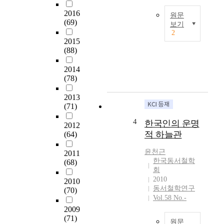
n
基
2016
a
원문
本
(69)
보기
n
思
2
d
想
본
2015
P
爲
연
(88)
r
主
구
o
旨
는
2014
s
而
과
(78)
p
設
학
e
計
2013
과
c
的
(71)
영
t
。
성
4
한국인의 운명
2012
o
李
의
적 하늘관
(64)
f
能
교
E
和
직
윤천근
2011
a
是
이
한국동서철학
(68)
s
日
라
회
t
帝
는
2010
2010
e
强
관
동서철학연구
(70)
r
占
점
Vol.58 No.-
n
期
에
2009
P
,
서
(71)
원문