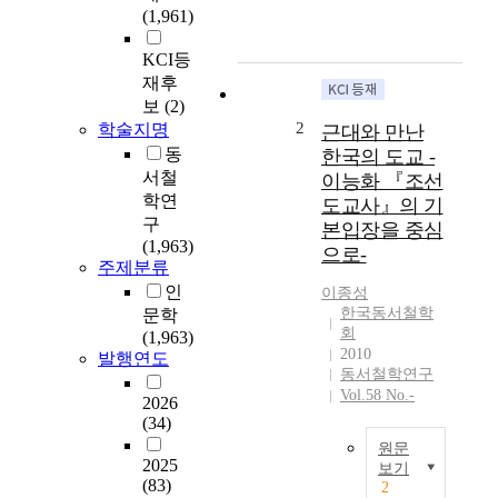
s
(1,961)
w
r
KCI등
i
재후
t
보
(2)
i
2
학술지명
근대와 만난
n
동
한국의 도교 -
g
서철
이능화 『조선
i
학연
도교사』의 기
s
구
본입장을 중심
d
(1,963)
e
으로-
주제분류
s
인
이종성
i
한국동서철학
문학
g
회
(1,963)
n
2010
발행연도
e
동서철학연구
d
Vol.58 No.-
2026
t
(34)
o
원문
e
2025
보기
x
(83)
2
a
本