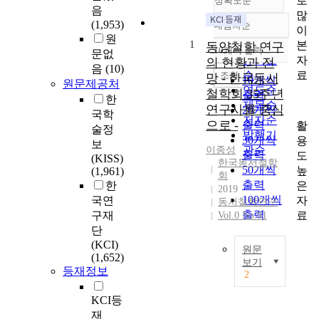
로
정확도순
음
많
(1,953)
내림차순
이
정확도
원
1
본
순
동양철학 연구
10개씩 출력
문없
내림차순
자
인기도
의 현황과 전
음
(10)
료
순
조회
망 - 한국동서
10개씩
원문제공처
연도순
철학회 35주년
출력
한
제목순
연구사를 중심
20개씩
국학
저자순
으로 -
출력
활
술정
발행기
30개씩
용
보
관순
이종성
출력
도
(KISS)
한국동서철학
50개씩
높
(1,961)
회
출력
은
한
2019
100개씩
자
국연
동서철학연구
출력
료
구재
Vol.0 No.91
단
(KCI)
원문
(1,652)
보기
등재정보
2
T
h
KCI등
i
재