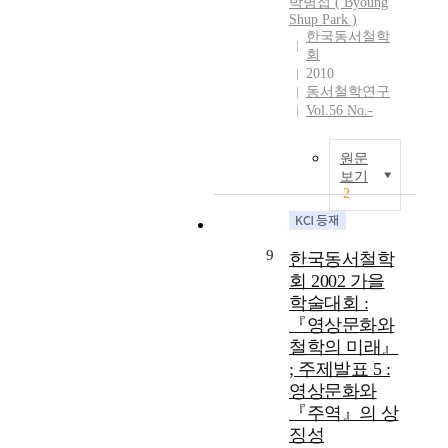
r
박병섭 ( Byoung
,
f
W
鮮
영
Shup Park )
o
這
t
e
道
향
한국동서철학
a
叫
h
s
敎
을
회
c
是
e
t
史
2010
받
h
‘
f
.
》
동서철학연구
아
e
自
e
T
Vol.56 No.-
是
과
s
我
m
h
一
학
o
的
a
e
部
과
원문
f
他
l
o
把
영
보기
p
者
e
b
韓
2
성
s
化
i
j
國
의
y
之
m
e
道
언
c
過
m
c
敎
어
9
한국동서철학
h
程
o
t
的
로
회 2002 가을
o
’
r
s
歷
한
학술대회 :
t
.
t
u
史
국
h
『영상문화와
通
a
n
以
인
e
철학의 미래』
過
l
d
通
의
r
; 주제발표 5 :
這
b
e
史
자
a
種
y
영상문화와
r
的
기
p
他
t
e
『주역』의 상
角
인
y
者
r
x
度
징성
식
o
化
a