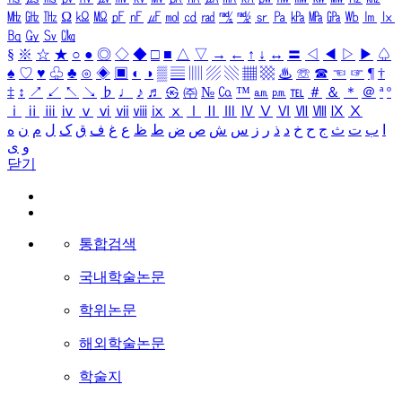
㎒
㎓
㎔
Ω
㏀
㏁
㎊
㎋
㎌
㏖
㏅
㎭
㎮
㎯
㏛
㎩
㎪
㎫
㎬
㏝
㏐
㏓
㏃
㏉
㏜
㏆
§
※
☆
★
○
●
◎
◇
◆
□
■
△
▽
→
←
↑
↓
↔
〓
◁
◀
▷
▶
♤
♠
♡
♥
♧
♣
⊙
◈
▣
◐
◑
▒
▤
▥
▨
▧
▦
▩
♨
☏
☎
☜
☞
¶
†
‡
↕
↗
↙
↖
↘
♭
♩
♪
♬
㉿
㈜
№
㏇
™
㏂
㏘
℡
＃
＆
＊
＠
ª
º
ⅰ
ⅱ
ⅲ
ⅳ
ⅴ
ⅵ
ⅶ
ⅷ
ⅸ
ⅹ
Ⅰ
Ⅱ
Ⅲ
Ⅳ
Ⅴ
Ⅵ
Ⅶ
Ⅷ
Ⅸ
Ⅹ
ا
ب
ت
ث
ج
ح
خ
د
ذ
ر
ز
س
ش
ص
ض
ط
ظ
ع
غ
ف
ق
ک
ل
م
ن
ه
و
ی
닫기
통합검색
국내학술논문
학위논문
해외학술논문
학술지