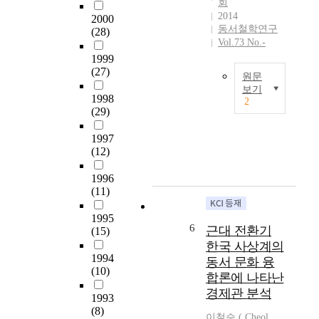
회
境
g
的
사
2014
2000
.
o
代
상
동서철학연구
(28)
自
n
表
가
Vol.73 No.-
然
t
學
인
1999
自
h
者
다
(27)
원문
體
e
。
석
보기
置
s
他
1998
류
2
了
T
t
因
(29)
영
客
h
u
曾
모
觀
e
1997
d
贊
(
的
p
(12)
y
加
多
領
u
h
過
夕
1996
域
r
i
朝
柳
(11)
,
p
s
鮮
永
而
o
t
史
模
1995
且
s
o
編
,
6
근대 전환기
(15)
無
e
r
修
1
한국 사상계의
關
o
y
會
8
1994
동서 문화 융
我
f
o
而
9
(10)
합론에 나타난
的
t
f
自
0
경제관 분석
實
h
t
今
1993
-
際
i
h
未
(8)
1
이철승 ( Cheol