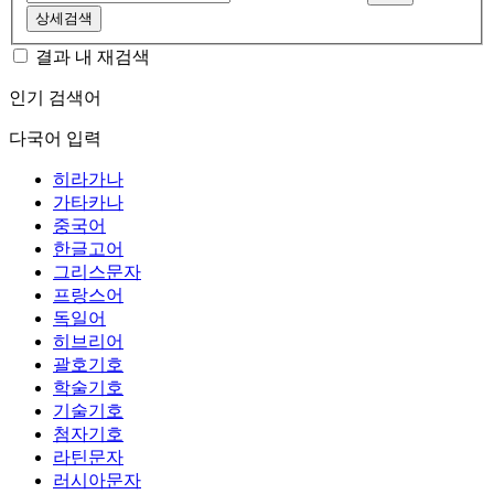
상세검색
결과 내 재검색
인기 검색어
다국어 입력
히라가나
가타카나
중국어
한글고어
그리스문자
프랑스어
독일어
히브리어
괄호기호
학술기호
기술기호
첨자기호
라틴문자
러시아문자