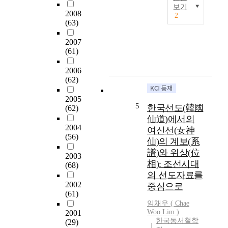
h
立
한
보기
i
足
2008
국
2
人
l
于
(63)
철
間
o
歷
학
生
2007
s
史
의
於
(61)
o
的
가
他
p
挫
능
2006
的
h
折
성
(62)
存
y
和
을
在
S
絶
탐
2005
環
t
望
색
5
한국선도(韓國
(62)
境
u
,
하
仙道)에서의
中
d
把
며
2004
여신선(女神
,
i
國
,
(56)
仙)의 계보(系
這
e
學
이
譜)와 위상(位
就
s
硏
2003
를
是
相): 조선시대
f
究
(68)
위
一
의 선도자료를
o
的
해
定
2002
c
意
중심으로
한
的
(61)
u
義
국
自
임채우 ( Chae
s
爲
의
Woo Lim )
2001
然
i
己
종
한국동서철학
(29)
環
n
任
교