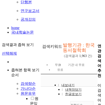
단행본
연구보고서
공개강의
home
국내학술논문
발행기관 : 한국
검색결과 좁혀 보기
연
검색키워드
동서철학회
관
선택해제
검
(검색결과
1,963
건)
색
무료
기관 내 무료
어
좁혀본 항목 보기
유료
추
순서
천
검색량순
이
내보내기
가나다순
내책장담기
검
원문유무
한글로보기
색
원
어
문있