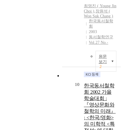
a
具
곧
n
的
c
최영진 ( Young Jin
m
?
한
B
Choi )
,
장원석 (
過
i
i
闡
국
u
Won Suk Chang )
程
n
n
述
철
한국동서철학
d
,
g
a
其
학
회
d
一
a
t
特
구
2003
h
面
n
i
征
성
동서철학연구
i
自
d
o
和
을
Vol.27 No.-
s
我
r
n
展
시
t
受
e
i
開
도
m
원문
用
c
n
過
하
보기
e
他
o
t
程
였
2
d
者
n
h
的
고
i
變
s
i
著
,
t
化
t
s
作
이
10
한국동서철학
a
一
r
w
,
는
t
회 2002 가을
定
u
r
算
불
i
학술대회 :
他
c
i
是
이
o
『영상문화와
者
t
t
對
적
n
化
i
철학의 미래』
i
韓
생
a
的
n
n
; <한국/영화>
國
명
r
自
g
g
道
의 미학적 <특
사
e
我
i
a
敎
상