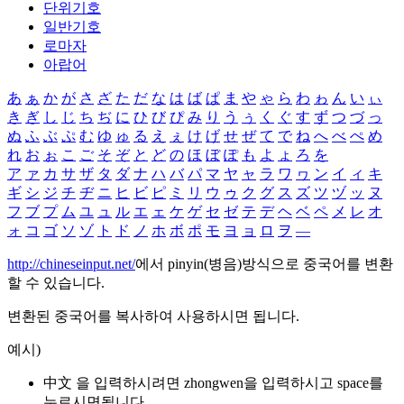
단위기호
일반기호
로마자
아랍어
あ
ぁ
か
が
さ
ざ
た
だ
な
は
ば
ぱ
ま
や
ゃ
ら
わ
ゎ
ん
い
ぃ
き
ぎ
し
じ
ち
ぢ
に
ひ
び
ぴ
み
り
う
ぅ
く
ぐ
す
ず
つ
づ
っ
ぬ
ふ
ぶ
ぷ
む
ゆ
ゅ
る
え
ぇ
け
げ
せ
ぜ
て
で
ね
へ
べ
ぺ
め
れ
お
ぉ
こ
ご
そ
ぞ
と
ど
の
ほ
ぼ
ぽ
も
よ
ょ
ろ
を
ア
ァ
カ
サ
ザ
タ
ダ
ナ
ハ
バ
パ
マ
ヤ
ャ
ラ
ワ
ヮ
ン
イ
ィ
キ
ギ
シ
ジ
チ
ヂ
ニ
ヒ
ビ
ピ
ミ
リ
ウ
ゥ
ク
グ
ス
ズ
ツ
ヅ
ッ
ヌ
フ
ブ
プ
ム
ユ
ュ
ル
エ
ェ
ケ
ゲ
セ
ゼ
テ
デ
ヘ
ベ
ペ
メ
レ
オ
ォ
コ
ゴ
ソ
ゾ
ト
ド
ノ
ホ
ボ
ポ
モ
ヨ
ョ
ロ
ヲ
―
http://chineseinput.net/
에서 pinyin(병음)방식으로 중국어를 변환
할 수 있습니다.
변환된 중국어를 복사하여 사용하시면 됩니다.
예시)
中文 을 입력하시려면
zhongwen
을 입력하시고 space를
누르시면됩니다.