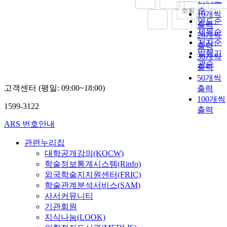
순
조회
10개씩
연도순
출력
제목순
20개씩
저자순
출력
발행기
30개씩
관순
출력
50개씩
고객센터 (평일: 09:00~18:00)
출력
100개씩
1599-3122
출력
ARS 번호안내
관련누리집
대학공개강의(KOCW)
학술정보통계시스템(Rinfo)
외국학술지지원센터(FRIC)
학술관계분석서비스(SAM)
사서커뮤니티
기관회원
지식나눔(LOOK)