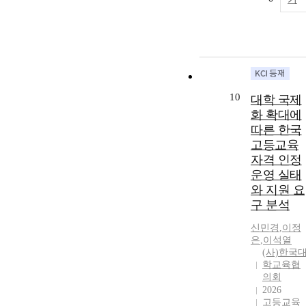
10
대학 국제
화 확대에
따른 한국
고등교육
자격 인정
운영 실태
와 지원 요
구 분석
신민경
,
이정
은
,
이석열
(사)한국
학교육협
의회
2026
고등교육