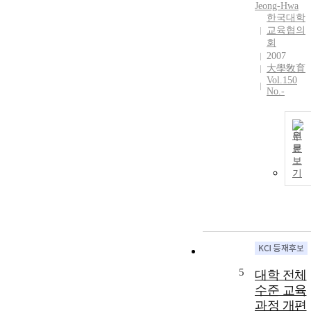
Jeong-Hwa
한국대학
교육협의
회
2007
大學敎育
Vol.150
No.-
원
문
보
기
5
대학 전체
수준 교육
과정 개편