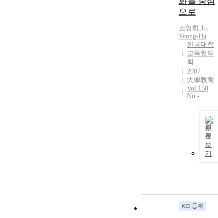
화를 중심
으로
조영하
,
Jo,
Yeong-Ha
한국대학
교육협의
회
2007
大學敎育
Vol.150
No.-
원
문
보
기