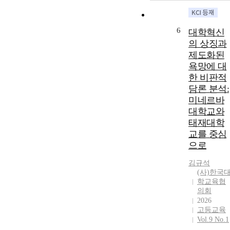
6
대학혁신
의 상징과
제도화된
욕망에 대
한 비판적
담론 분석:
미네르바
대학교와
태재대학
교를 중심
으로
김규석
(사)한국
학교육협
의회
2026
고등교육
Vol.9 No.1