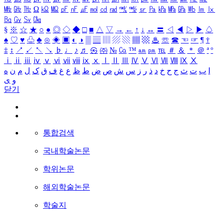
㎒
㎓
㎔
Ω
㏀
㏁
㎊
㎋
㎌
㏖
㏅
㎭
㎮
㎯
㏛
㎩
㎪
㎫
㎬
㏝
㏐
㏓
㏃
㏉
㏜
㏆
§
※
☆
★
○
●
◎
◇
◆
□
■
△
▽
→
←
↑
↓
↔
〓
◁
◀
▷
▶
♤
♠
♡
♥
♧
♣
⊙
◈
▣
◐
◑
▒
▤
▥
▨
▧
▦
▩
♨
☏
☎
☜
☞
¶
†
‡
↕
↗
↙
↖
↘
♭
♩
♪
♬
㉿
㈜
№
㏇
™
㏂
㏘
℡
＃
＆
＊
＠
ª
º
ⅰ
ⅱ
ⅲ
ⅳ
ⅴ
ⅵ
ⅶ
ⅷ
ⅸ
ⅹ
Ⅰ
Ⅱ
Ⅲ
Ⅳ
Ⅴ
Ⅵ
Ⅶ
Ⅷ
Ⅸ
Ⅹ
ا
ب
ت
ث
ج
ح
خ
د
ذ
ر
ز
س
ش
ص
ض
ط
ظ
ع
غ
ف
ق
ک
ل
م
ن
ه
و
ی
닫기
통합검색
국내학술논문
학위논문
해외학술논문
학술지