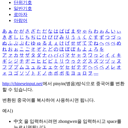
단위기호
일반기호
로마자
아랍어
あ
ぁ
か
が
さ
ざ
た
だ
な
は
ば
ぱ
ま
や
ゃ
ら
わ
ゎ
ん
い
ぃ
き
ぎ
し
じ
ち
ぢ
に
ひ
び
ぴ
み
り
う
ぅ
く
ぐ
す
ず
つ
づ
っ
ぬ
ふ
ぶ
ぷ
む
ゆ
ゅ
る
え
ぇ
け
げ
せ
ぜ
て
で
ね
へ
べ
ぺ
め
れ
お
ぉ
こ
ご
そ
ぞ
と
ど
の
ほ
ぼ
ぽ
も
よ
ょ
ろ
を
ア
ァ
カ
サ
ザ
タ
ダ
ナ
ハ
バ
パ
マ
ヤ
ャ
ラ
ワ
ヮ
ン
イ
ィ
キ
ギ
シ
ジ
チ
ヂ
ニ
ヒ
ビ
ピ
ミ
リ
ウ
ゥ
ク
グ
ス
ズ
ツ
ヅ
ッ
ヌ
フ
ブ
プ
ム
ユ
ュ
ル
エ
ェ
ケ
ゲ
セ
ゼ
テ
デ
ヘ
ベ
ペ
メ
レ
オ
ォ
コ
ゴ
ソ
ゾ
ト
ド
ノ
ホ
ボ
ポ
モ
ヨ
ョ
ロ
ヲ
―
http://chineseinput.net/
에서 pinyin(병음)방식으로 중국어를 변환
할 수 있습니다.
변환된 중국어를 복사하여 사용하시면 됩니다.
예시)
中文 을 입력하시려면
zhongwen
을 입력하시고 space를
누르시면됩니다.