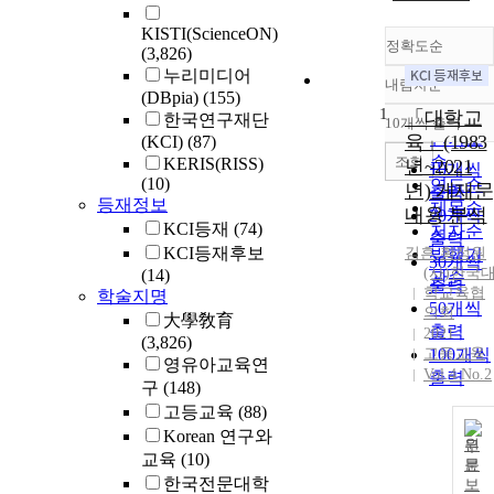
KISTI(ScienceON)
정확도순
(3,826)
누리미디어
내림차순
정확도
(DBpia)
(155)
1
순
「대학교
한국연구재단
10개씩 출력
내림차
인기도
육」(1983
(KCI)
(87)
순
조회
KERIS(RISS)
년~2021
10개씩
(10)
연도순
년) 게재문
출력
등재정보
제목순
내용 분석
20개씩
KCI등재
(74)
저자순
출력
KCI등재후보
김흔
발행기
,
황정원
30개씩
(사)한국
(14)
관순
출력
학교육협
학술지명
50개씩
의회
大學敎育
출력
2021
(3,826)
고등교육
100개씩
영유아교육연
Vol.4 No.2
출력
구
(148)
고등교육
(88)
Korean 연구와
원
교육
(10)
문
한국전문대학
보