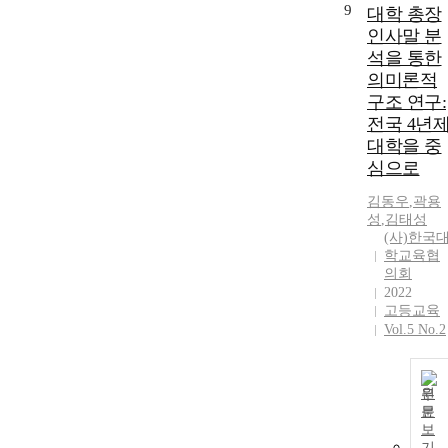
9
대학 총장
인사말 분
석을 통한
의미론적
구조 연구:
전국 4년
대학을 중
심으로
김동우
,
곽용
성
,
김태성
(사)한국
학교육협
의회
2022
고등교육
Vol.5 No.2
원
문
보
기