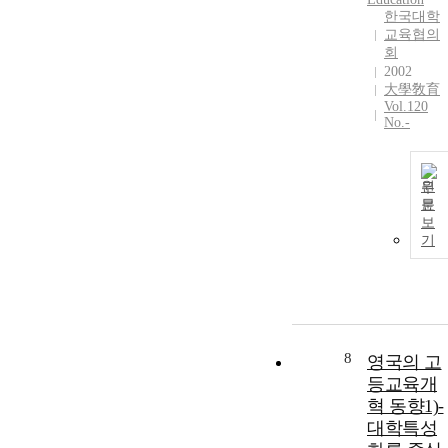
한국대학
교육협의
회
2002
大學敎育
Vol.120
No.-
원
문
보
기
8
영국의 고
등교육개
혁 동향1)-
대학특성