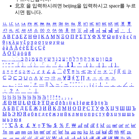
北京 을 입력하시려면
beijing
을 입력하시고 space를 누르
시면 됩니다.
ㅥ
ㅦ
ㅧ
ㅨ
ㅩ
ㅪ
ㅫ
ㅬ
ㅭ
ㅮ
ㅯ
ㅰ
ㅱ
ㅲ
ㅳ
ㅴ
ㅵ
ㅶ
ㅷ
ㅸ
ㅹ
ㅺ
ㅻ
ㅼ
ㅽ
ㅾ
ㅿ
ㆀ
ㆁ
ㆂ
ㆃ
ㆄ
ㆅ
ㆆ
ㆇ
ㆈ
ㆉ
ㆊ
ㆋ
ㆌ
ㆍ
ㆎ
Α
Β
Γ
Δ
Ε
Ζ
Η
Θ
Ι
Κ
Λ
Μ
Ν
Ξ
Ο
Π
Ρ
Σ
Τ
Υ
Φ
Χ
Ψ
Ω
α
β
γ
δ
ε
ζ
η
θ
ι
κ
λ
μ
ν
ξ
ο
π
ρ
σ
τ
υ
φ
χ
ψ
ω
á
à
Á
À
é
è
É
È
ç
Ç
ê
Ä
Ö
Ü
ä
ö
ü
ß
ְ
ֳ
ֲ
ֱ
ָ
ַ
ֵ
ֶ
ִ
ֹ
ּ
ֻ
ׂ
ׁ
ּ
ב
ה
נ
מ
צ
ת
ץ
ש
ד
ג
כ
ע
י
ח
ל
ך
ף
ק
ר
א
ט
ו
ן
ם
פ
‘
’
“
”
〔
〕
〈
〉
「
」
『
』
【
】
＂
（
）
［
］
｛
｝
±
×
÷
≠
≤
≥
∞
∴
♂
♀
∠
⊥
⌒
∂
∇
≡
≒
≪
≫
√
∽
∝
∵
∫
∬
∈
∋
⊆
⊇
⊂
⊃
∪
∩
∧
∨
￢
⇒
⇔
∀
∃
∮
∑
∏
＋
－
＜
＝
＞
、
。
·
‥
…
¨
〃
―
∥
＼
∼
´
～
ˇ
˘
˝
˚
˙
¸
˛
¡
¿
ː
！
＇
，
．
／
：
；
？
＾
＿
｀
｜
½
⅓
⅔
¼
¾
⅛
⅜
⅝
⅞
¹
²
³
⁴
ⁿ
₁
₂
₃
₄
Æ
Ð
Ħ
Ĳ
Ł
Ø
Œ
Þ
Ŧ
Ŋ
æ
đ
ð
ħ
ı
ĳ
ĸ
ŀ
ł
ø
œ
ß
þ
ŧ
ŋ
ŉ
А
Б
В
Г
Д
Е
Ё
Ж
З
И
Й
К
Л
М
Н
О
П
Р
С
Т
У
Ф
Х
Ц
Ч
Ш
Щ
Ъ
Ы
Ь
Э
Ю
Я
а
б
в
г
д
е
ё
ж
з
и
й
к
л
м
н
о
п
р
с
т
у
ф
х
ц
ч
ш
щ
ъ
ы
ь
э
ю
я
′
″
℃
Å
￠
￡
￥
¤
℉
‰
＄
％
Ｆ
￦
㎕
㎖
㎗
ℓ
㎘
㏄
㎣
㎤
㎥
㎦
㎙
㎚
㎛
㎜
㎝
㎞
㎟
㎠
㎡
㎢
㏊
㎍
㎎
㎏
㏏
㎈
㎉
㏈
㎧
㎨
㎰
㎱
㎲
㎳
㎴
㎵
㎶
㎷
㎸
㎹
㎀
㎁
㎂
㎃
㎄
㎺
㎻
㎽
㎾
㎿
㎐
㎑