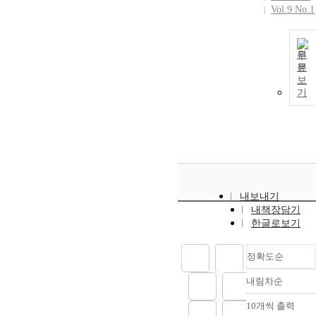
Vol.9 No.1
원
문
보
기
내보내기
내책장담기
한글로보기
정확도순
내림차순
정확도
순
10개씩 출력
내림차
인기도