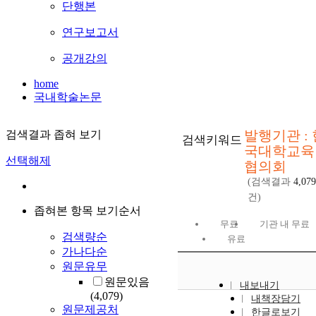
단행본
연구보고서
공개강의
home
국내학술논문
발행기관 : 
검색결과 좁혀 보기
검색키워드
국대학교육
선택해제
협의회
(검색결과
4,079
건)
좁혀본 항목 보기순서
무료
기관 내 무료
검색량순
유료
가나다순
원문유무
원문있음
내보내기
(4,079)
내책장담기
원문제공처
한글로보기