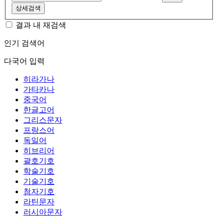
상세검색
결과 내 재검색
인기 검색어
다국어 입력
히라가나
가타카나
중국어
한글고어
그리스문자
프랑스어
독일어
히브리어
괄호기호
학술기호
기술기호
첨자기호
라틴문자
러시아문자