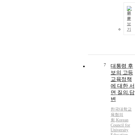
원
문
보
기
7
대통령 후
보의 고등
교육정책
에 대한 서
면 질의.답
변
한국대학교
육협의
회
,
Korean
Council for
University
Education