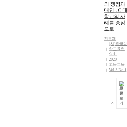
의 쟁점과
대안 : C 
학교의 사
례를 중심
으로
전호재
(사)한국
학교육협
의회
2020
고등교육
Vol.3 No.1
원
문
보
기