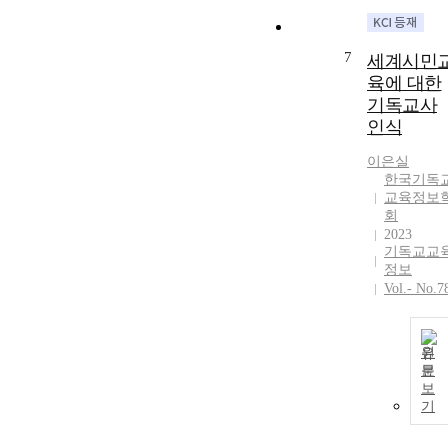
7
세계시민
육에 대한
기독교사
인식
이은실
한국기독
교육정보
회
2023
기독교교
정보
Vol.- No.7
원
문
보
기