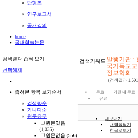
단행본
연구보고서
공개강의
home
국내학술논문
발행기관 : 
검색결과 좁혀 보기
검색키워드
국기독교교
선택해제
정보학회
(검색결과
1,591
좁혀본 항목 보기순서
무료
기관 내 무료
유료
검색량순
가나다순
원문유무
내보내기
원문있음
내책장담기
(1,035)
한글로보기
원문없음
(556)