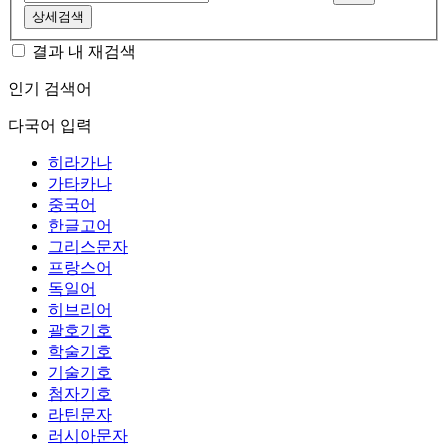
상세검색
결과 내 재검색
인기 검색어
다국어 입력
히라가나
가타카나
중국어
한글고어
그리스문자
프랑스어
독일어
히브리어
괄호기호
학술기호
기술기호
첨자기호
라틴문자
러시아문자