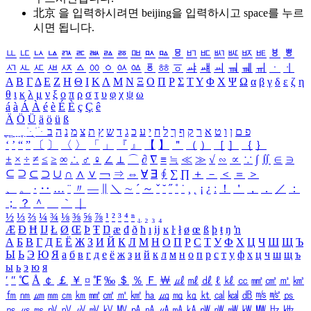
北京 을 입력하시려면
beijing
을 입력하시고 space를 누르
시면 됩니다.
ㅥ
ㅦ
ㅧ
ㅨ
ㅩ
ㅪ
ㅫ
ㅬ
ㅭ
ㅮ
ㅯ
ㅰ
ㅱ
ㅲ
ㅳ
ㅴ
ㅵ
ㅶ
ㅷ
ㅸ
ㅹ
ㅺ
ㅻ
ㅼ
ㅽ
ㅾ
ㅿ
ㆀ
ㆁ
ㆂ
ㆃ
ㆄ
ㆅ
ㆆ
ㆇ
ㆈ
ㆉ
ㆊ
ㆋ
ㆌ
ㆍ
ㆎ
Α
Β
Γ
Δ
Ε
Ζ
Η
Θ
Ι
Κ
Λ
Μ
Ν
Ξ
Ο
Π
Ρ
Σ
Τ
Υ
Φ
Χ
Ψ
Ω
α
β
γ
δ
ε
ζ
η
θ
ι
κ
λ
μ
ν
ξ
ο
π
ρ
σ
τ
υ
φ
χ
ψ
ω
á
à
Á
À
é
è
É
È
ç
Ç
ê
Ä
Ö
Ü
ä
ö
ü
ß
ְ
ֳ
ֲ
ֱ
ָ
ַ
ֵ
ֶ
ִ
ֹ
ּ
ֻ
ׂ
ׁ
ּ
ב
ה
נ
מ
צ
ת
ץ
ש
ד
ג
כ
ע
י
ח
ל
ך
ף
ק
ר
א
ט
ו
ן
ם
פ
‘
’
“
”
〔
〕
〈
〉
「
」
『
』
【
】
＂
（
）
［
］
｛
｝
±
×
÷
≠
≤
≥
∞
∴
♂
♀
∠
⊥
⌒
∂
∇
≡
≒
≪
≫
√
∽
∝
∵
∫
∬
∈
∋
⊆
⊇
⊂
⊃
∪
∩
∧
∨
￢
⇒
⇔
∀
∃
∮
∑
∏
＋
－
＜
＝
＞
、
。
·
‥
…
¨
〃
―
∥
＼
∼
´
～
ˇ
˘
˝
˚
˙
¸
˛
¡
¿
ː
！
＇
，
．
／
：
；
？
＾
＿
｀
｜
½
⅓
⅔
¼
¾
⅛
⅜
⅝
⅞
¹
²
³
⁴
ⁿ
₁
₂
₃
₄
Æ
Ð
Ħ
Ĳ
Ł
Ø
Œ
Þ
Ŧ
Ŋ
æ
đ
ð
ħ
ı
ĳ
ĸ
ŀ
ł
ø
œ
ß
þ
ŧ
ŋ
ŉ
А
Б
В
Г
Д
Е
Ё
Ж
З
И
Й
К
Л
М
Н
О
П
Р
С
Т
У
Ф
Х
Ц
Ч
Ш
Щ
Ъ
Ы
Ь
Э
Ю
Я
а
б
в
г
д
е
ё
ж
з
и
й
к
л
м
н
о
п
р
с
т
у
ф
х
ц
ч
ш
щ
ъ
ы
ь
э
ю
я
′
″
℃
Å
￠
￡
￥
¤
℉
‰
＄
％
Ｆ
￦
㎕
㎖
㎗
ℓ
㎘
㏄
㎣
㎤
㎥
㎦
㎙
㎚
㎛
㎜
㎝
㎞
㎟
㎠
㎡
㎢
㏊
㎍
㎎
㎏
㏏
㎈
㎉
㏈
㎧
㎨
㎰
㎱
㎲
㎳
㎴
㎵
㎶
㎷
㎸
㎹
㎀
㎁
㎂
㎃
㎄
㎺
㎻
㎽
㎾
㎿
㎐
㎑