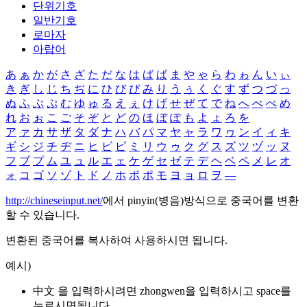
단위기호
일반기호
로마자
아랍어
あ
ぁ
か
が
さ
ざ
た
だ
な
は
ば
ぱ
ま
や
ゃ
ら
わ
ゎ
ん
い
ぃ
き
ぎ
し
じ
ち
ぢ
に
ひ
び
ぴ
み
り
う
ぅ
く
ぐ
す
ず
つ
づ
っ
ぬ
ふ
ぶ
ぷ
む
ゆ
ゅ
る
え
ぇ
け
げ
せ
ぜ
て
で
ね
へ
べ
ぺ
め
れ
お
ぉ
こ
ご
そ
ぞ
と
ど
の
ほ
ぼ
ぽ
も
よ
ょ
ろ
を
ア
ァ
カ
サ
ザ
タ
ダ
ナ
ハ
バ
パ
マ
ヤ
ャ
ラ
ワ
ヮ
ン
イ
ィ
キ
ギ
シ
ジ
チ
ヂ
ニ
ヒ
ビ
ピ
ミ
リ
ウ
ゥ
ク
グ
ス
ズ
ツ
ヅ
ッ
ヌ
フ
ブ
プ
ム
ユ
ュ
ル
エ
ェ
ケ
ゲ
セ
ゼ
テ
デ
ヘ
ベ
ペ
メ
レ
オ
ォ
コ
ゴ
ソ
ゾ
ト
ド
ノ
ホ
ボ
ポ
モ
ヨ
ョ
ロ
ヲ
―
http://chineseinput.net/
에서 pinyin(병음)방식으로 중국어를 변환
할 수 있습니다.
변환된 중국어를 복사하여 사용하시면 됩니다.
예시)
中文 을 입력하시려면
zhongwen
을 입력하시고 space를
누르시면됩니다.