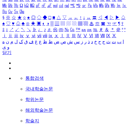
㎒
㎓
㎔
Ω
㏀
㏁
㎊
㎋
㎌
㏖
㏅
㎭
㎮
㎯
㏛
㎩
㎪
㎫
㎬
㏝
㏐
㏓
㏃
㏉
㏜
㏆
§
※
☆
★
○
●
◎
◇
◆
□
■
△
▽
→
←
↑
↓
↔
〓
◁
◀
▷
▶
♤
♠
♡
♥
♧
♣
⊙
◈
▣
◐
◑
▒
▤
▥
▨
▧
▦
▩
♨
☏
☎
☜
☞
¶
†
‡
↕
↗
↙
↖
↘
♭
♩
♪
♬
㉿
㈜
№
㏇
™
㏂
㏘
℡
＃
＆
＊
＠
ª
º
ⅰ
ⅱ
ⅲ
ⅳ
ⅴ
ⅵ
ⅶ
ⅷ
ⅸ
ⅹ
Ⅰ
Ⅱ
Ⅲ
Ⅳ
Ⅴ
Ⅵ
Ⅶ
Ⅷ
Ⅸ
Ⅹ
ا
ب
ت
ث
ج
ح
خ
د
ذ
ر
ز
س
ش
ص
ض
ط
ظ
ع
غ
ف
ق
ک
ل
م
ن
ه
و
ی
닫기
통합검색
국내학술논문
학위논문
해외학술논문
학술지