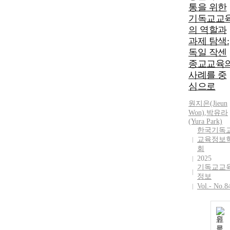
통을 위한
기독교교
의 역할과
과제 탐색:
독일 작센
종교교육
사례를 중
심으로
원지은(Jieun
Won)
,
박유라
(Yura Park)
한국기독
교육정보
회
2025
기독교교
정보
Vol.- No.8
원
문