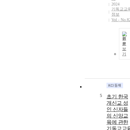
2024
기독교교
정보
Vol.- No.8
원
문
보
기
5
초기 한국
개신교 성
인 신자들
의 신앙교
육에 관한
기독교교