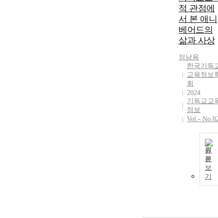
적 관점에
서 본 애니
베어드의
삶과 사상
정남용
한국기독
교육정보
회
2024
기독교교
정보
Vol.- No.8
원
문
보
기