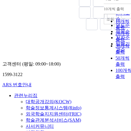
정확도
순
10개씩 출력
내림차
인기도
순
조회
10개씩
연도순
출력
제목순
20개씩
저자순
출력
발행기
30개씩
관순
출력
50개씩
고객센터 (평일: 09:00~18:00)
출력
100개
1599-3122
출력
ARS 번호안내
관련누리집
대학공개강의(KOCW)
학술정보통계시스템(Rinfo)
외국학술지지원센터(FRIC)
학술관계분석서비스(SAM)
사서커뮤니티