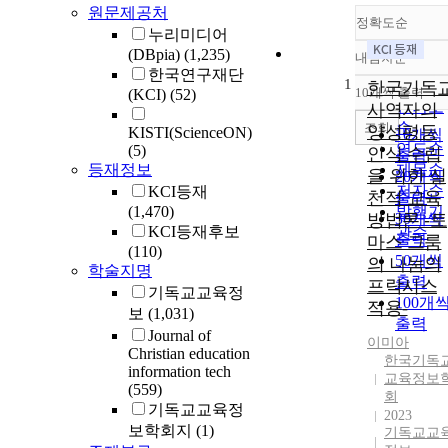
원문제공처
정확도순
누리미디어
(DBpia)
(1,235)
내림차순
정확도
한국연구재단
1
순
한국기독
10개씩 출력
(KCI)
(52)
내림차
인기도
사역자의
순
조회
양성평등
KISTI(ScienceON)
10개씩
연도순
(5)
인식 수립
출력
등재정보
제목순
을 위한 실
20개씩
저자순
KCI등재
천적 교육
출력
(1,470)
발행기
방법론 -토
30개씩
KCI등재후보
관순
출력
마스 그룸
(110)
50개씩
의 나눔의
학술지명
출력
프락시스
기독교교육정
100개
적용-
보
(1,031)
출력
Journal of
이미아
Christian education
한국기독
information tech
교육정보
(559)
회
기독교교육정
2023
보학회지
(1)
기독교교