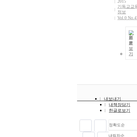
2015
기독교교
정보
Vol.0 No.4
원
문
보
기
내보내기
내책장담기
한글로보기
정확도순
내림차순