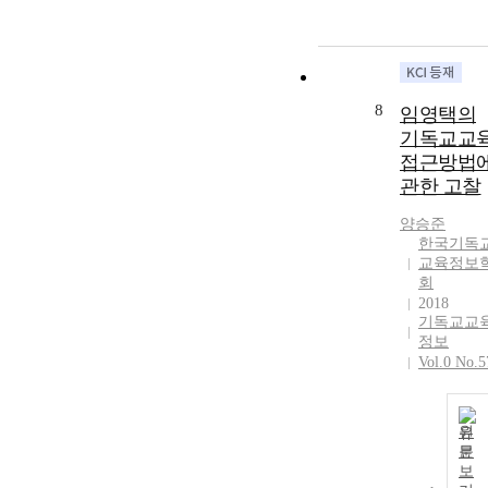
8
임영택의
기독교교
접근방법
관한 고찰
양승준
한국기독
교육정보
회
2018
기독교교
정보
Vol.0 No.5
원
문
보