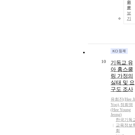
원
문
보
기
10
기독교 유
아 홈스쿨
링 가정의
실태 및 요
구도 조사
유희진(Hee Ji
Yoo)
,
정희영
(Hee Young
Jeong)
한국기독
교육정보
회