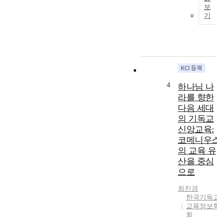
보
기
4
하나님 나
라를 향한
다음 세대
의 기독교
신앙교육:
코메니우
의 교육 유
산을 중심
으로
최진경
한국기독
교육정보
회