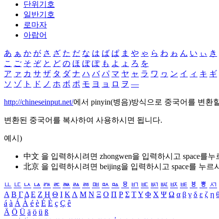
단위기호
일반기호
로마자
아랍어
あ
ぁ
か
が
さ
ざ
た
だ
な
は
ば
ぱ
ま
や
ゃ
ら
わ
ゎ
ん
い
ぃ
き
こ
ご
そ
ぞ
と
ど
の
ほ
ぼ
ぽ
も
よ
ょ
ろ
を
ア
ァ
カ
サ
ザ
タ
ダ
ナ
ハ
バ
パ
マ
ヤ
ャ
ラ
ワ
ヮ
ン
イ
ィ
キ
ギ
ソ
ゾ
ト
ド
ノ
ホ
ボ
ポ
モ
ヨ
ョ
ロ
ヲ
―
http://chineseinput.net/
에서 pinyin(병음)방식으로 중국어를 변환
변환된 중국어를 복사하여 사용하시면 됩니다.
예시)
中文 을 입력하시려면
zhongwen
을 입력하시고 space를
北京 을 입력하시려면
beijing
을 입력하시고 space를 누르
ㅥ
ㅦ
ㅧ
ㅨ
ㅩ
ㅪ
ㅫ
ㅬ
ㅭ
ㅮ
ㅯ
ㅰ
ㅱ
ㅲ
ㅳ
ㅴ
ㅵ
ㅶ
ㅷ
ㅸ
ㅹ
ㅺ
Α
Β
Γ
Δ
Ε
Ζ
Η
Θ
Ι
Κ
Λ
Μ
Ν
Ξ
Ο
Π
Ρ
Σ
Τ
Υ
Φ
Χ
Ψ
Ω
α
β
γ
δ
ε
ζ
η
á
à
Á
À
é
è
É
È
ç
Ç
ê
Ä
Ö
Ü
ä
ö
ü
ß