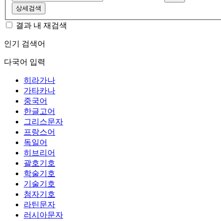
상세검색
결과 내 재검색
인기 검색어
다국어 입력
히라가나
가타카나
중국어
한글고어
그리스문자
프랑스어
독일어
히브리어
괄호기호
학술기호
기술기호
첨자기호
라틴문자
러시아문자