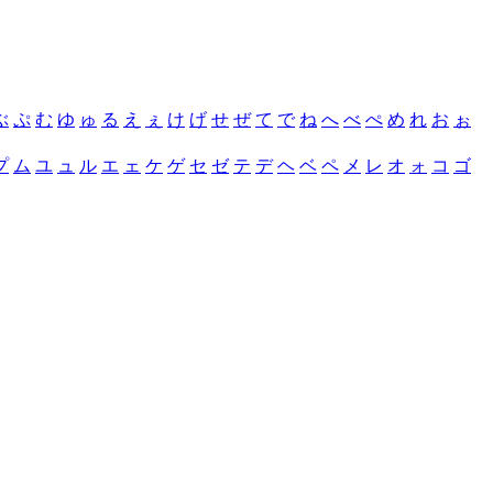
ぶ
ぷ
む
ゆ
ゅ
る
え
ぇ
け
げ
せ
ぜ
て
で
ね
へ
べ
ぺ
め
れ
お
ぉ
プ
ム
ユ
ュ
ル
エ
ェ
ケ
ゲ
セ
ゼ
テ
デ
ヘ
ベ
ペ
メ
レ
オ
ォ
コ
ゴ