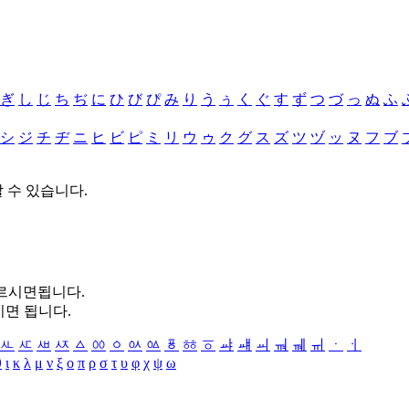
ぎ
し
じ
ち
ぢ
に
ひ
び
ぴ
み
り
う
ぅ
く
ぐ
す
ず
つ
づ
っ
ぬ
ふ
シ
ジ
チ
ヂ
ニ
ヒ
ビ
ピ
ミ
リ
ウ
ゥ
ク
グ
ス
ズ
ツ
ヅ
ッ
ヌ
フ
ブ
할 수 있습니다.
누르시면됩니다.
시면 됩니다.
ㅻ
ㅼ
ㅽ
ㅾ
ㅿ
ㆀ
ㆁ
ㆂ
ㆃ
ㆄ
ㆅ
ㆆ
ㆇ
ㆈ
ㆉ
ㆊ
ㆋ
ㆌ
ㆍ
ㆎ
θ
ι
κ
λ
μ
ν
ξ
ο
π
ρ
σ
τ
υ
φ
χ
ψ
ω