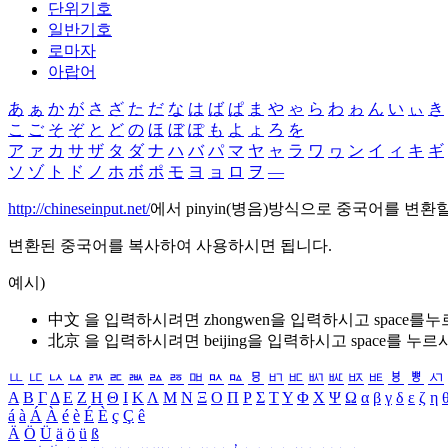
단위기호
일반기호
로마자
아랍어
あ
ぁ
か
が
さ
ざ
た
だ
な
は
ば
ぱ
ま
や
ゃ
ら
わ
ゎ
ん
い
ぃ
き
こ
ご
そ
ぞ
と
ど
の
ほ
ぼ
ぽ
も
よ
ょ
ろ
を
ア
ァ
カ
サ
ザ
タ
ダ
ナ
ハ
バ
パ
マ
ヤ
ャ
ラ
ワ
ヮ
ン
イ
ィ
キ
ギ
ソ
ゾ
ト
ド
ノ
ホ
ボ
ポ
モ
ヨ
ョ
ロ
ヲ
―
http://chineseinput.net/
에서 pinyin(병음)방식으로 중국어를 변환
변환된 중국어를 복사하여 사용하시면 됩니다.
예시)
中文 을 입력하시려면
zhongwen
을 입력하시고 space를
北京 을 입력하시려면
beijing
을 입력하시고 space를 누르
ㅥ
ㅦ
ㅧ
ㅨ
ㅩ
ㅪ
ㅫ
ㅬ
ㅭ
ㅮ
ㅯ
ㅰ
ㅱ
ㅲ
ㅳ
ㅴ
ㅵ
ㅶ
ㅷ
ㅸ
ㅹ
ㅺ
Α
Β
Γ
Δ
Ε
Ζ
Η
Θ
Ι
Κ
Λ
Μ
Ν
Ξ
Ο
Π
Ρ
Σ
Τ
Υ
Φ
Χ
Ψ
Ω
α
β
γ
δ
ε
ζ
η
á
à
Á
À
é
è
É
È
ç
Ç
ê
Ä
Ö
Ü
ä
ö
ü
ß