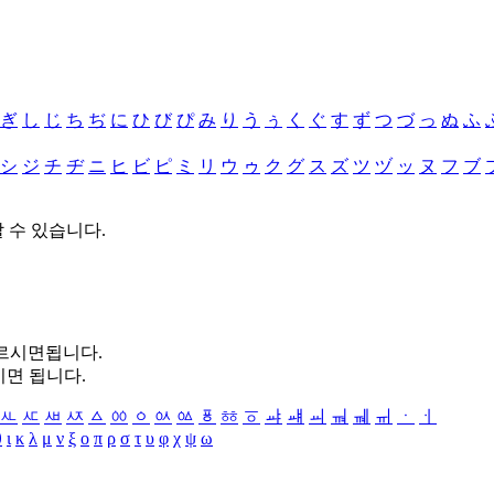
ぎ
し
じ
ち
ぢ
に
ひ
び
ぴ
み
り
う
ぅ
く
ぐ
す
ず
つ
づ
っ
ぬ
ふ
シ
ジ
チ
ヂ
ニ
ヒ
ビ
ピ
ミ
リ
ウ
ゥ
ク
グ
ス
ズ
ツ
ヅ
ッ
ヌ
フ
ブ
할 수 있습니다.
누르시면됩니다.
시면 됩니다.
ㅻ
ㅼ
ㅽ
ㅾ
ㅿ
ㆀ
ㆁ
ㆂ
ㆃ
ㆄ
ㆅ
ㆆ
ㆇ
ㆈ
ㆉ
ㆊ
ㆋ
ㆌ
ㆍ
ㆎ
θ
ι
κ
λ
μ
ν
ξ
ο
π
ρ
σ
τ
υ
φ
χ
ψ
ω