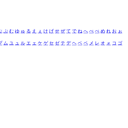
ぶ
ぷ
む
ゆ
ゅ
る
え
ぇ
け
げ
せ
ぜ
て
で
ね
へ
べ
ぺ
め
れ
お
ぉ
プ
ム
ユ
ュ
ル
エ
ェ
ケ
ゲ
セ
ゼ
テ
デ
ヘ
ベ
ペ
メ
レ
オ
ォ
コ
ゴ