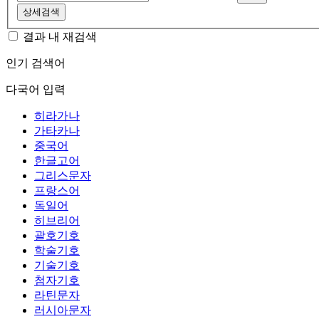
상세검색
결과 내 재검색
인기 검색어
다국어 입력
히라가나
가타카나
중국어
한글고어
그리스문자
프랑스어
독일어
히브리어
괄호기호
학술기호
기술기호
첨자기호
라틴문자
러시아문자