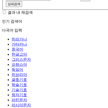
상세검색
결과 내 재검색
인기 검색어
다국어 입력
히라가나
가타카나
중국어
한글고어
그리스문자
프랑스어
독일어
히브리어
괄호기호
학술기호
기술기호
첨자기호
라틴문자
러시아문자