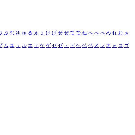
ぶ
ぷ
む
ゆ
ゅ
る
え
ぇ
け
げ
せ
ぜ
て
で
ね
へ
べ
ぺ
め
れ
お
ぉ
プ
ム
ユ
ュ
ル
エ
ェ
ケ
ゲ
セ
ゼ
テ
デ
ヘ
ベ
ペ
メ
レ
オ
ォ
コ
ゴ