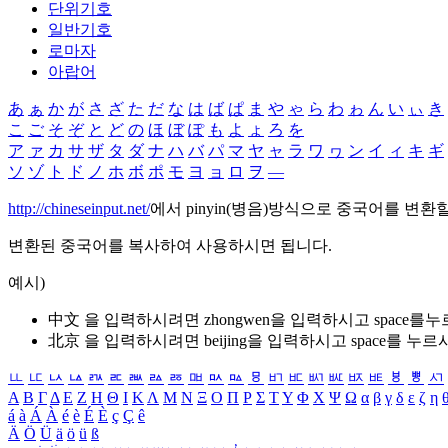
단위기호
일반기호
로마자
아랍어
あ
ぁ
か
が
さ
ざ
た
だ
な
は
ば
ぱ
ま
や
ゃ
ら
わ
ゎ
ん
い
ぃ
き
こ
ご
そ
ぞ
と
ど
の
ほ
ぼ
ぽ
も
よ
ょ
ろ
を
ア
ァ
カ
サ
ザ
タ
ダ
ナ
ハ
バ
パ
マ
ヤ
ャ
ラ
ワ
ヮ
ン
イ
ィ
キ
ギ
ソ
ゾ
ト
ド
ノ
ホ
ボ
ポ
モ
ヨ
ョ
ロ
ヲ
―
http://chineseinput.net/
에서 pinyin(병음)방식으로 중국어를 변환
변환된 중국어를 복사하여 사용하시면 됩니다.
예시)
中文 을 입력하시려면
zhongwen
을 입력하시고 space를
北京 을 입력하시려면
beijing
을 입력하시고 space를 누르
ㅥ
ㅦ
ㅧ
ㅨ
ㅩ
ㅪ
ㅫ
ㅬ
ㅭ
ㅮ
ㅯ
ㅰ
ㅱ
ㅲ
ㅳ
ㅴ
ㅵ
ㅶ
ㅷ
ㅸ
ㅹ
ㅺ
Α
Β
Γ
Δ
Ε
Ζ
Η
Θ
Ι
Κ
Λ
Μ
Ν
Ξ
Ο
Π
Ρ
Σ
Τ
Υ
Φ
Χ
Ψ
Ω
α
β
γ
δ
ε
ζ
η
á
à
Á
À
é
è
É
È
ç
Ç
ê
Ä
Ö
Ü
ä
ö
ü
ß