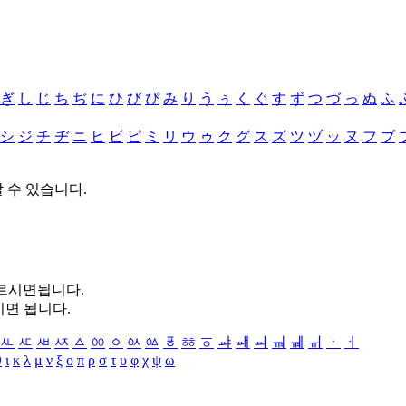
ぎ
し
じ
ち
ぢ
に
ひ
び
ぴ
み
り
う
ぅ
く
ぐ
す
ず
つ
づ
っ
ぬ
ふ
シ
ジ
チ
ヂ
ニ
ヒ
ビ
ピ
ミ
リ
ウ
ゥ
ク
グ
ス
ズ
ツ
ヅ
ッ
ヌ
フ
ブ
할 수 있습니다.
누르시면됩니다.
시면 됩니다.
ㅻ
ㅼ
ㅽ
ㅾ
ㅿ
ㆀ
ㆁ
ㆂ
ㆃ
ㆄ
ㆅ
ㆆ
ㆇ
ㆈ
ㆉ
ㆊ
ㆋ
ㆌ
ㆍ
ㆎ
θ
ι
κ
λ
μ
ν
ξ
ο
π
ρ
σ
τ
υ
φ
χ
ψ
ω