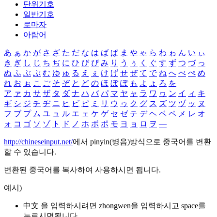
단위기호
일반기호
로마자
아랍어
あ
ぁ
か
が
さ
ざ
た
だ
な
は
ば
ぱ
ま
や
ゃ
ら
わ
ゎ
ん
い
ぃ
き
ぎ
し
じ
ち
ぢ
に
ひ
び
ぴ
み
り
う
ぅ
く
ぐ
す
ず
つ
づ
っ
ぬ
ふ
ぶ
ぷ
む
ゆ
ゅ
る
え
ぇ
け
げ
せ
ぜ
て
で
ね
へ
べ
ぺ
め
れ
お
ぉ
こ
ご
そ
ぞ
と
ど
の
ほ
ぼ
ぽ
も
よ
ょ
ろ
を
ア
ァ
カ
サ
ザ
タ
ダ
ナ
ハ
バ
パ
マ
ヤ
ャ
ラ
ワ
ヮ
ン
イ
ィ
キ
ギ
シ
ジ
チ
ヂ
ニ
ヒ
ビ
ピ
ミ
リ
ウ
ゥ
ク
グ
ス
ズ
ツ
ヅ
ッ
ヌ
フ
ブ
プ
ム
ユ
ュ
ル
エ
ェ
ケ
ゲ
セ
ゼ
テ
デ
ヘ
ベ
ペ
メ
レ
オ
ォ
コ
ゴ
ソ
ゾ
ト
ド
ノ
ホ
ボ
ポ
モ
ヨ
ョ
ロ
ヲ
―
http://chineseinput.net/
에서 pinyin(병음)방식으로 중국어를 변환
할 수 있습니다.
변환된 중국어를 복사하여 사용하시면 됩니다.
예시)
中文 을 입력하시려면
zhongwen
을 입력하시고 space를
누르시면됩니다.