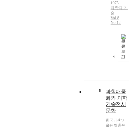
1975
과학과 기
술
Vol.8
No.12
원
문
보
기
8
과학대중
화와 과학
기술전시
문화
한국과학기
술단체총연