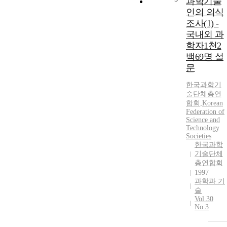
과학기술
인의 의식
조사(1) -
국내외 과
학자1천2
백69명 설
문
한국과학기
술단체총연
합회
,
Korean
Federation of
Science and
Technology
Societies
한국과학
기술단체
총연합회
1997
과학과 기
술
Vol.30
No.3