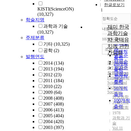
한글로보기
KISTI(ScienceON)
1
(10,327)
정확도순
학술지명
과학과 기술
재미 한국
내림차순
정확도
(10,327)
과학기술
순
주제분류
10개씩 출력
자 국내유
내림차
인기도
기타
(10,325)
치에 관한
순
조회
공학
(2)
10개씩
간담회
연도순
발행연도
출력
제목순
한국과학기
2014
(134)
20개씩
저자순
술단체총연
2013
(194)
출력
합회
,
Korean
발행기
2012
(23)
30개씩
Federation of
관순
2011
(184)
출력
Science and
2010
(22)
Technology
50개씩
2009
(64)
Societies
출력
한국과학
2008
(408)
100개씩
기술단체
2007
(408)
출력
총연합회
2006
(413)
1978
2005
(404)
과학과 기
2004
(420)
술
2003
(397)
Vol.11