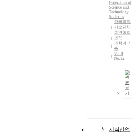
Federation of
Science and
Technology
Societies
한국과학
기술단체
총연합회
1975
과학과 기
술
Vol.8
No.12
원
문
보
기
6
지식산업