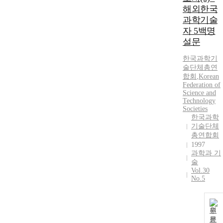
해외한국
과학기술
자 5백명
설문
한국과학기
술단체총연
합회
,
Korean
Federation of
Science and
Technology
Societies
한국과학
기술단체
총연합회
1997
과학과 기
술
Vol.30
No.5
원
문