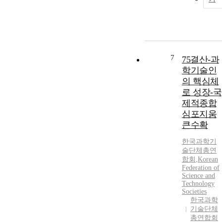
7
75결산-과
학기술인
의 핵심체
로 성장-국
제적종합
심포지움
큰수확
한국과학기
술단체총연
합회
,
Korean
Federation of
Science and
Technology
Societies
한국과학
기술단체
총연합회