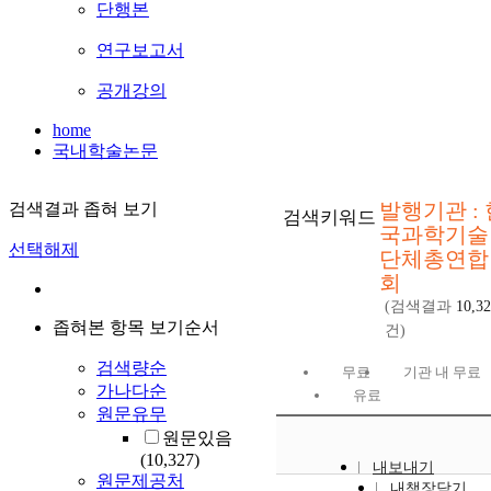
단행본
연구보고서
공개강의
home
국내학술논문
발행기관 : 
검색결과 좁혀 보기
검색키워드
국과학기술
선택해제
단체총연합
회
(검색결과
10,3
좁혀본 항목 보기순서
건)
검색량순
무료
기관 내 무료
가나다순
유료
원문유무
원문있음
(10,327)
내보내기
원문제공처
내책장담기