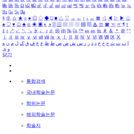
㎒
㎓
㎔
Ω
㏀
㏁
㎊
㎋
㎌
㏖
㏅
㎭
㎮
㎯
㏛
㎩
㎪
㎫
㎬
㏝
㏐
㏓
㏃
㏉
㏜
㏆
§
※
☆
★
○
●
◎
◇
◆
□
■
△
▽
→
←
↑
↓
↔
〓
◁
◀
▷
▶
♤
♠
♡
♥
♧
♣
⊙
◈
▣
◐
◑
▒
▤
▥
▨
▧
▦
▩
♨
☏
☎
☜
☞
¶
†
‡
↕
↗
↙
↖
↘
♭
♩
♪
♬
㉿
㈜
№
㏇
™
㏂
㏘
℡
＃
＆
＊
＠
ª
º
ⅰ
ⅱ
ⅲ
ⅳ
ⅴ
ⅵ
ⅶ
ⅷ
ⅸ
ⅹ
Ⅰ
Ⅱ
Ⅲ
Ⅳ
Ⅴ
Ⅵ
Ⅶ
Ⅷ
Ⅸ
Ⅹ
ا
ب
ت
ث
ج
ح
خ
د
ذ
ر
ز
س
ش
ص
ض
ط
ظ
ع
غ
ف
ق
ک
ل
م
ن
ه
و
ی
닫기
통합검색
국내학술논문
학위논문
해외학술논문
학술지