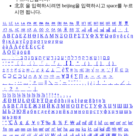
北京 을 입력하시려면
beijing
을 입력하시고 space를 누르
시면 됩니다.
ㅥ
ㅦ
ㅧ
ㅨ
ㅩ
ㅪ
ㅫ
ㅬ
ㅭ
ㅮ
ㅯ
ㅰ
ㅱ
ㅲ
ㅳ
ㅴ
ㅵ
ㅶ
ㅷ
ㅸ
ㅹ
ㅺ
ㅻ
ㅼ
ㅽ
ㅾ
ㅿ
ㆀ
ㆁ
ㆂ
ㆃ
ㆄ
ㆅ
ㆆ
ㆇ
ㆈ
ㆉ
ㆊ
ㆋ
ㆌ
ㆍ
ㆎ
Α
Β
Γ
Δ
Ε
Ζ
Η
Θ
Ι
Κ
Λ
Μ
Ν
Ξ
Ο
Π
Ρ
Σ
Τ
Υ
Φ
Χ
Ψ
Ω
α
β
γ
δ
ε
ζ
η
θ
ι
κ
λ
μ
ν
ξ
ο
π
ρ
σ
τ
υ
φ
χ
ψ
ω
á
à
Á
À
é
è
É
È
ç
Ç
ê
Ä
Ö
Ü
ä
ö
ü
ß
ְ
ֳ
ֲ
ֱ
ָ
ַ
ֵ
ֶ
ִ
ֹ
ּ
ֻ
ׂ
ׁ
ּ
ב
ה
נ
מ
צ
ת
ץ
ש
ד
ג
כ
ע
י
ח
ל
ך
ף
ק
ר
א
ט
ו
ן
ם
פ
‘
’
“
”
〔
〕
〈
〉
「
」
『
』
【
】
＂
（
）
［
］
｛
｝
±
×
÷
≠
≤
≥
∞
∴
♂
♀
∠
⊥
⌒
∂
∇
≡
≒
≪
≫
√
∽
∝
∵
∫
∬
∈
∋
⊆
⊇
⊂
⊃
∪
∩
∧
∨
￢
⇒
⇔
∀
∃
∮
∑
∏
＋
－
＜
＝
＞
、
。
·
‥
…
¨
〃
―
∥
＼
∼
´
～
ˇ
˘
˝
˚
˙
¸
˛
¡
¿
ː
！
＇
，
．
／
：
；
？
＾
＿
｀
｜
½
⅓
⅔
¼
¾
⅛
⅜
⅝
⅞
¹
²
³
⁴
ⁿ
₁
₂
₃
₄
Æ
Ð
Ħ
Ĳ
Ł
Ø
Œ
Þ
Ŧ
Ŋ
æ
đ
ð
ħ
ı
ĳ
ĸ
ŀ
ł
ø
œ
ß
þ
ŧ
ŋ
ŉ
А
Б
В
Г
Д
Е
Ё
Ж
З
И
Й
К
Л
М
Н
О
П
Р
С
Т
У
Ф
Х
Ц
Ч
Ш
Щ
Ъ
Ы
Ь
Э
Ю
Я
а
б
в
г
д
е
ё
ж
з
и
й
к
л
м
н
о
п
р
с
т
у
ф
х
ц
ч
ш
щ
ъ
ы
ь
э
ю
я
′
″
℃
Å
￠
￡
￥
¤
℉
‰
＄
％
Ｆ
￦
㎕
㎖
㎗
ℓ
㎘
㏄
㎣
㎤
㎥
㎦
㎙
㎚
㎛
㎜
㎝
㎞
㎟
㎠
㎡
㎢
㏊
㎍
㎎
㎏
㏏
㎈
㎉
㏈
㎧
㎨
㎰
㎱
㎲
㎳
㎴
㎵
㎶
㎷
㎸
㎹
㎀
㎁
㎂
㎃
㎄
㎺
㎻
㎽
㎾
㎿
㎐
㎑