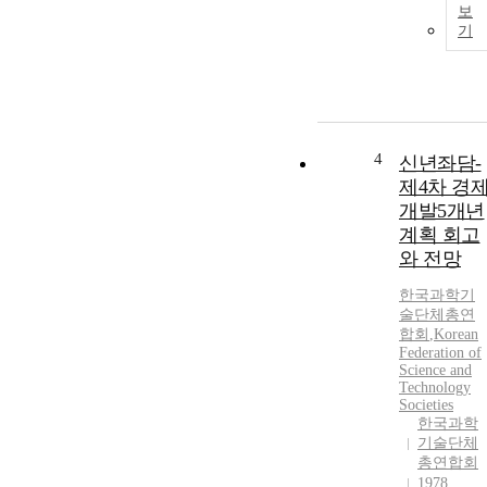
보
기
4
신년좌담-
제4차 경
개발5개년
계획 회고
와 전망
한국과학기
술단체총연
합회
,
Korean
Federation of
Science and
Technology
Societies
한국과학
기술단체
총연합회
1978