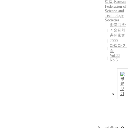
합회
,
Korean
Federation of
Science and
Technology
Societies
한국과학
기술단체
총연합회
2000
과학과 기
술
Vol.33
No.5
원
문
보
기
9