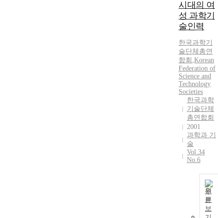
시대의 여
성 과학기
술인력
한국과학기
술단체총연
합회
,
Korean
Federation of
Science and
Technology
Societies
한국과학
기술단체
총연합회
2001
과학과 기
술
Vol.34
No.6
원
문
보
기