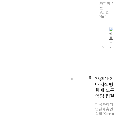
과학과 기
술
Vol.11
No.1
원
문
보
기
5
75결산-3
대시책방
향에 모든
역량 집결
한국과학기
술단체총연
합회
,
Korean