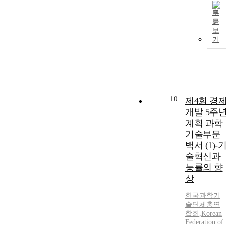
원
문
보
기
10
제4회 경
개발 5주
계획 과학
기술부문
백서 (1)-
술혁신과
능률의 향
상
한국과학기
술단체총연
합회
,
Korean
Federation of