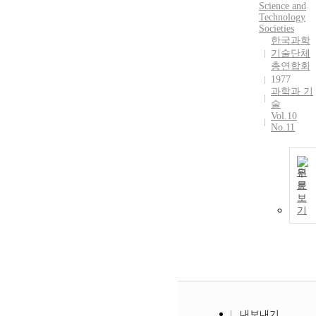
Science and
Technology
Societies
한국과학
기술단체
총연합회
1977
과학과 기
술
Vol.10
No.11
원
문
보
기
내보내기