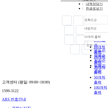
내책장담기
한글로보기
정확도순
내림차순
정확도
순
10개씩 출력
내림차
인기도
순
조회
10개씩
연도순
출력
제목순
20개씩
저자순
출력
발행기
30개씩
관순
출력
50개씩
고객센터 (평일: 09:00~18:00)
출력
100개씩
1599-3122
출력
ARS 번호안내