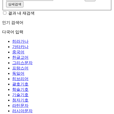
상세검색
결과 내 재검색
인기 검색어
다국어 입력
히라가나
가타카나
중국어
한글고어
그리스문자
프랑스어
독일어
히브리어
괄호기호
학술기호
기술기호
첨자기호
라틴문자
러시아문자