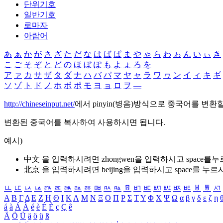
단위기호
일반기호
로마자
아랍어
あ
ぁ
か
が
さ
ざ
た
だ
な
は
ば
ぱ
ま
や
ゃ
ら
わ
ゎ
ん
い
ぃ
き
こ
ご
そ
ぞ
と
ど
の
ほ
ぼ
ぽ
も
よ
ょ
ろ
を
ア
ァ
カ
サ
ザ
タ
ダ
ナ
ハ
バ
パ
マ
ヤ
ャ
ラ
ワ
ヮ
ン
イ
ィ
キ
ギ
ソ
ゾ
ト
ド
ノ
ホ
ボ
ポ
モ
ヨ
ョ
ロ
ヲ
―
http://chineseinput.net/
에서 pinyin(병음)방식으로 중국어를 변환
변환된 중국어를 복사하여 사용하시면 됩니다.
예시)
中文 을 입력하시려면
zhongwen
을 입력하시고 space를
北京 을 입력하시려면
beijing
을 입력하시고 space를 누르
ㅥ
ㅦ
ㅧ
ㅨ
ㅩ
ㅪ
ㅫ
ㅬ
ㅭ
ㅮ
ㅯ
ㅰ
ㅱ
ㅲ
ㅳ
ㅴ
ㅵ
ㅶ
ㅷ
ㅸ
ㅹ
ㅺ
Α
Β
Γ
Δ
Ε
Ζ
Η
Θ
Ι
Κ
Λ
Μ
Ν
Ξ
Ο
Π
Ρ
Σ
Τ
Υ
Φ
Χ
Ψ
Ω
α
β
γ
δ
ε
ζ
η
á
à
Á
À
é
è
É
È
ç
Ç
ê
Ä
Ö
Ü
ä
ö
ü
ß