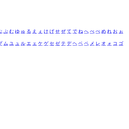
ぶ
ぷ
む
ゆ
ゅ
る
え
ぇ
け
げ
せ
ぜ
て
で
ね
へ
べ
ぺ
め
れ
お
ぉ
プ
ム
ユ
ュ
ル
エ
ェ
ケ
ゲ
セ
ゼ
テ
デ
ヘ
ベ
ペ
メ
レ
オ
ォ
コ
ゴ