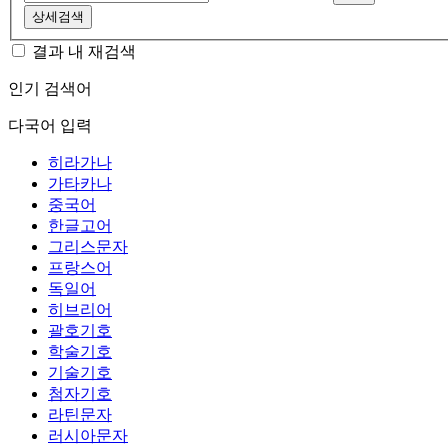
상세검색
결과 내 재검색
인기 검색어
다국어 입력
히라가나
가타카나
중국어
한글고어
그리스문자
프랑스어
독일어
히브리어
괄호기호
학술기호
기술기호
첨자기호
라틴문자
러시아문자