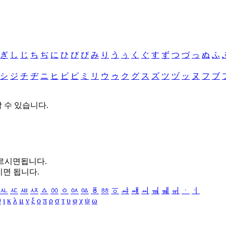
ぎ
し
じ
ち
ぢ
に
ひ
び
ぴ
み
り
う
ぅ
く
ぐ
す
ず
つ
づ
っ
ぬ
ふ
シ
ジ
チ
ヂ
ニ
ヒ
ビ
ピ
ミ
リ
ウ
ゥ
ク
グ
ス
ズ
ツ
ヅ
ッ
ヌ
フ
ブ
할 수 있습니다.
누르시면됩니다.
시면 됩니다.
ㅻ
ㅼ
ㅽ
ㅾ
ㅿ
ㆀ
ㆁ
ㆂ
ㆃ
ㆄ
ㆅ
ㆆ
ㆇ
ㆈ
ㆉ
ㆊ
ㆋ
ㆌ
ㆍ
ㆎ
θ
ι
κ
λ
μ
ν
ξ
ο
π
ρ
σ
τ
υ
φ
χ
ψ
ω