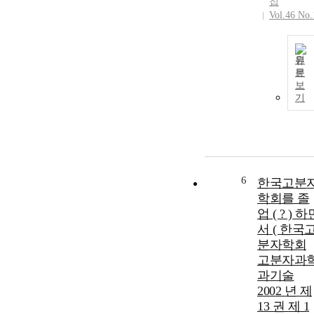
집
Vol.46 No.
원
문
보
기
6
한국고분
학회를 졸
업 ( ? ) 하
서 ( 한국
분자학회
고분자과
과기술
2002 년 제
13 권 제 1