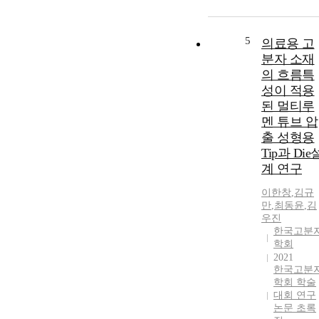
5
의료용 고
분자 소재
의 흐름특
성이 적용
된 멀티루
멘 튜브 압
출 성형용
Tip과 Die
계 연구
이한창
,
김규
만
,
최동윤
,
김
우진
한국고분
학회
2021
한국고분
학회 학술
대회 연구
논문 초록