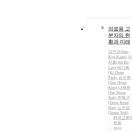
8
의료용 고
분자의 현
황과 미래
강인규(Inn-
Kyu Kang)
,
이
진호(Jin Ho
Lee)
,
박기동
(Ki Dong
Park)
,
김수현
(Soo Hyun
Kim)
,
나재운
(Jae-Woon
Nah)
,
한동근
(Dong Keun
Han)
,
노인섭
(Insup Noh)
한국고분
학회
2016