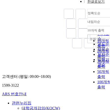
한글로보기
정확도순
내림차순
정확도
순
10개씩 출력
내림차
인기도
순
조회
10개씩
연도순
출력
제목순
20개씩
저자순
출력
발행기
30개씩
관순
출력
50개씩
고객센터 (평일: 09:00~18:00)
출력
100개
1599-3122
출력
ARS 번호안내
관련누리집
대학공개강의(KOCW)