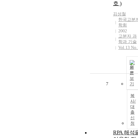
호 )
김성철
한국고분
학회
2002
고분자 과
학과 기술
Vol.13 No.
원
문
보
7
기
복
사/
대
출
신
청
RPA 해석