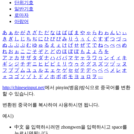
단위기호
일반기호
로마자
아랍어
あ
ぁ
か
が
さ
ざ
た
だ
な
は
ば
ぱ
ま
や
ゃ
ら
わ
ゎ
ん
い
ぃ
き
ぎ
し
じ
ち
ぢ
に
ひ
び
ぴ
み
り
う
ぅ
く
ぐ
す
ず
つ
づ
っ
ぬ
ふ
ぶ
ぷ
む
ゆ
ゅ
る
え
ぇ
け
げ
せ
ぜ
て
で
ね
へ
べ
ぺ
め
れ
お
ぉ
こ
ご
そ
ぞ
と
ど
の
ほ
ぼ
ぽ
も
よ
ょ
ろ
を
ア
ァ
カ
サ
ザ
タ
ダ
ナ
ハ
バ
パ
マ
ヤ
ャ
ラ
ワ
ヮ
ン
イ
ィ
キ
ギ
シ
ジ
チ
ヂ
ニ
ヒ
ビ
ピ
ミ
リ
ウ
ゥ
ク
グ
ス
ズ
ツ
ヅ
ッ
ヌ
フ
ブ
プ
ム
ユ
ュ
ル
エ
ェ
ケ
ゲ
セ
ゼ
テ
デ
ヘ
ベ
ペ
メ
レ
オ
ォ
コ
ゴ
ソ
ゾ
ト
ド
ノ
ホ
ボ
ポ
モ
ヨ
ョ
ロ
ヲ
―
http://chineseinput.net/
에서 pinyin(병음)방식으로 중국어를 변환
할 수 있습니다.
변환된 중국어를 복사하여 사용하시면 됩니다.
예시)
中文 을 입력하시려면
zhongwen
을 입력하시고 space를
누르시면됩니다.