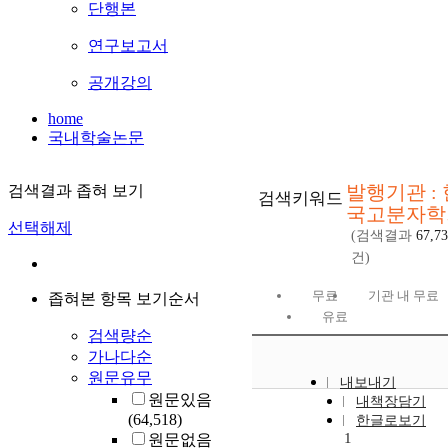
단행본
연구보고서
공개강의
home
국내학술논문
발행기관 : 
검색결과 좁혀 보기
검색키워드
국고분자학
선택해제
(검색결과
67,7
건)
무료
기관 내 무료
좁혀본 항목 보기순서
유료
검색량순
가나다순
원문유무
내보내기
원문있음
내책장담기
(64,518)
한글로보기
1
원문없음