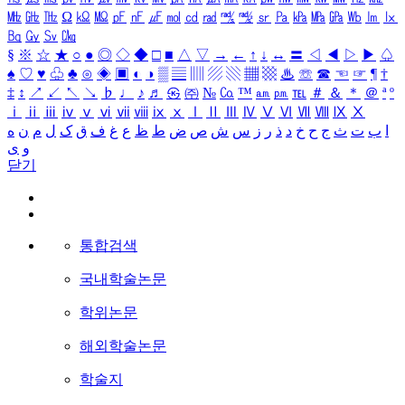
㎒
㎓
㎔
Ω
㏀
㏁
㎊
㎋
㎌
㏖
㏅
㎭
㎮
㎯
㏛
㎩
㎪
㎫
㎬
㏝
㏐
㏓
㏃
㏉
㏜
㏆
§
※
☆
★
○
●
◎
◇
◆
□
■
△
▽
→
←
↑
↓
↔
〓
◁
◀
▷
▶
♤
♠
♡
♥
♧
♣
⊙
◈
▣
◐
◑
▒
▤
▥
▨
▧
▦
▩
♨
☏
☎
☜
☞
¶
†
‡
↕
↗
↙
↖
↘
♭
♩
♪
♬
㉿
㈜
№
㏇
™
㏂
㏘
℡
＃
＆
＊
＠
ª
º
ⅰ
ⅱ
ⅲ
ⅳ
ⅴ
ⅵ
ⅶ
ⅷ
ⅸ
ⅹ
Ⅰ
Ⅱ
Ⅲ
Ⅳ
Ⅴ
Ⅵ
Ⅶ
Ⅷ
Ⅸ
Ⅹ
ا
ب
ت
ث
ج
ح
خ
د
ذ
ر
ز
س
ش
ص
ض
ط
ظ
ع
غ
ف
ق
ک
ل
م
ن
ه
و
ی
닫기
통합검색
국내학술논문
학위논문
해외학술논문
학술지