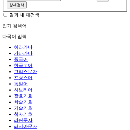
상세검색
결과 내 재검색
인기 검색어
다국어 입력
히라가나
가타카나
중국어
한글고어
그리스문자
프랑스어
독일어
히브리어
괄호기호
학술기호
기술기호
첨자기호
라틴문자
러시아문자