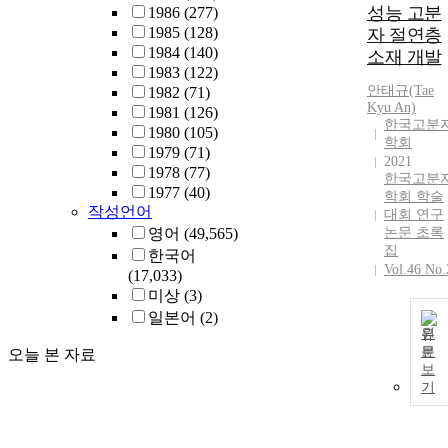
성능 고분
1986
(277)
1985
(128)
자 절연층
1984
(140)
소재 개발
1983
(122)
안태규(Tae
1982
(71)
Kyu An)
1981
(126)
한국고분
1980
(105)
학회
1979
(71)
2021
1978
(77)
한국고분
1977
(40)
학회 학술
작성언어
대회 연구
영어
(49,565)
논문 초록
집
한국어
Vol.46 No.
(17,033)
미상
(3)
일본어
(2)
원
문
오늘 본 자료
보
기