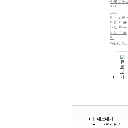
한국고분
학회
2021
한국고분
학회 학술
대회 연구
논문 초록
집
Vol.46 No.
원
문
보
기
내보내기
내책장담기