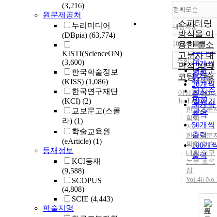
(3,216)
정확도순
원문제공처
스퍼터링
누리미디어
내림차순
정확도
방식을 이
(DBpia)
(63,774)
순
10개씩 출력
용한 불소
내림차
인기도
KISTI(ScienceON)
고분자 대
순
조회
(3,600)
10개씩
면적 박막
연도순
한국학술정보
출력
코팅 기술
제목순
(KISS)
(1,086)
20개씩
저자순
한국연구재단
이상진(Sang-
출력
(KCI)
(2)
발행기
Jin Lee)
30개씩
한국고분
교보문고(스콜
관순
출력
학회
라)
(1)
50개씩
2021
학술교육원
출력
한국고분
(eArticle)
(1)
학회 학술
100개
등재정보
대회 연구
출력
KCI등재
논문 초록
(9,588)
집
Vol.46 No.
SCOPUS
(4,808)
SCIE
(4,443)
학술지명
원