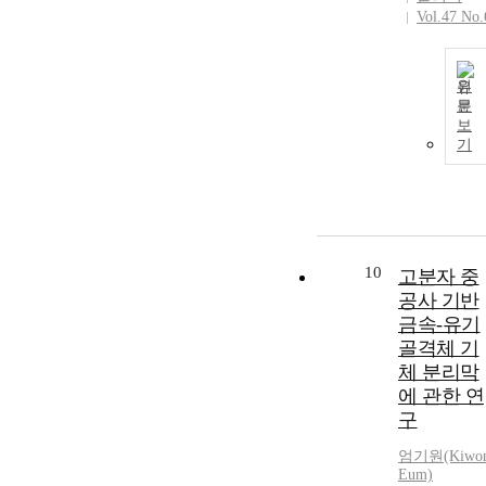
Vol.47 No.
원
문
보
기
10
고분자 중
공사 기반
금속-유기
골격체 기
체 분리막
에 관한 연
구
엄기원(Kiwo
Eum)