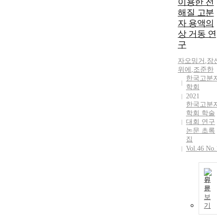
이용한 전
해질 고분
자 용액의
상 거동 연
구
자오밍거
,
장
위에
,
조준한
한국고분
학회
2021
한국고분
학회 학술
대회 연구
논문 초록
집
Vol.46 No.
원
문
보
기