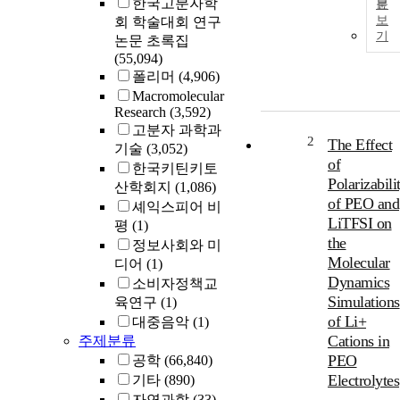
한국고분자학
문
보
회 학술대회 연구
기
논문 초록집
(55,094)
폴리머
(4,906)
Macromolecular
Research
(3,592)
고분자 과학과
2
The Effect
기술
(3,052)
of
한국키틴키토
Polarizabili
산학회지
(1,086)
of PEO and
셰익스피어 비
LiTFSI on
평
(1)
the
정보사회와 미
Molecular
디어
(1)
Dynamics
소비자정책교
Simulations
육연구
(1)
of Li+
대중음악
(1)
Cations in
주제분류
PEO
공학
(66,840)
Electrolytes
기타
(890)
자연과학
(33)