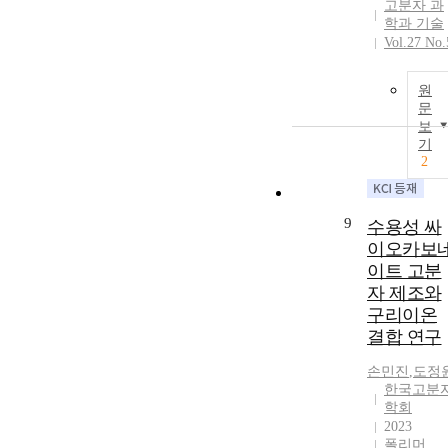
고분자 과
학과 기술
Vol.27 No.
원
문
보
기
2
9
수용성 싸
이오카보
이트 고분
자 제조와
구리이온
결합 연구
손민진
,
도정
한국고분
학회
2023
폴리머