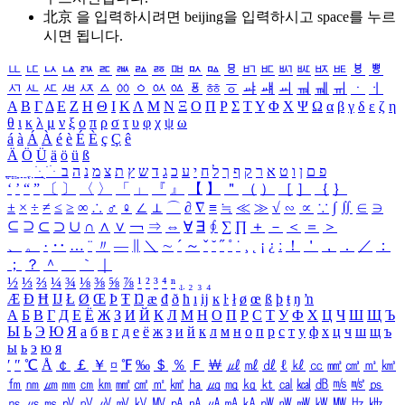
北京 을 입력하시려면
beijing
을 입력하시고 space를 누르
시면 됩니다.
ㅥ
ㅦ
ㅧ
ㅨ
ㅩ
ㅪ
ㅫ
ㅬ
ㅭ
ㅮ
ㅯ
ㅰ
ㅱ
ㅲ
ㅳ
ㅴ
ㅵ
ㅶ
ㅷ
ㅸ
ㅹ
ㅺ
ㅻ
ㅼ
ㅽ
ㅾ
ㅿ
ㆀ
ㆁ
ㆂ
ㆃ
ㆄ
ㆅ
ㆆ
ㆇ
ㆈ
ㆉ
ㆊ
ㆋ
ㆌ
ㆍ
ㆎ
Α
Β
Γ
Δ
Ε
Ζ
Η
Θ
Ι
Κ
Λ
Μ
Ν
Ξ
Ο
Π
Ρ
Σ
Τ
Υ
Φ
Χ
Ψ
Ω
α
β
γ
δ
ε
ζ
η
θ
ι
κ
λ
μ
ν
ξ
ο
π
ρ
σ
τ
υ
φ
χ
ψ
ω
á
à
Á
À
é
è
É
È
ç
Ç
ê
Ä
Ö
Ü
ä
ö
ü
ß
ְ
ֳ
ֲ
ֱ
ָ
ַ
ֵ
ֶ
ִ
ֹ
ּ
ֻ
ׂ
ׁ
ּ
ב
ה
נ
מ
צ
ת
ץ
ש
ד
ג
כ
ע
י
ח
ל
ך
ף
ק
ר
א
ט
ו
ן
ם
פ
‘
’
“
”
〔
〕
〈
〉
「
」
『
』
【
】
＂
（
）
［
］
｛
｝
±
×
÷
≠
≤
≥
∞
∴
♂
♀
∠
⊥
⌒
∂
∇
≡
≒
≪
≫
√
∽
∝
∵
∫
∬
∈
∋
⊆
⊇
⊂
⊃
∪
∩
∧
∨
￢
⇒
⇔
∀
∃
∮
∑
∏
＋
－
＜
＝
＞
、
。
·
‥
…
¨
〃
―
∥
＼
∼
´
～
ˇ
˘
˝
˚
˙
¸
˛
¡
¿
ː
！
＇
，
．
／
：
；
？
＾
＿
｀
｜
½
⅓
⅔
¼
¾
⅛
⅜
⅝
⅞
¹
²
³
⁴
ⁿ
₁
₂
₃
₄
Æ
Ð
Ħ
Ĳ
Ł
Ø
Œ
Þ
Ŧ
Ŋ
æ
đ
ð
ħ
ı
ĳ
ĸ
ŀ
ł
ø
œ
ß
þ
ŧ
ŋ
ŉ
А
Б
В
Г
Д
Е
Ё
Ж
З
И
Й
К
Л
М
Н
О
П
Р
С
Т
У
Ф
Х
Ц
Ч
Ш
Щ
Ъ
Ы
Ь
Э
Ю
Я
а
б
в
г
д
е
ё
ж
з
и
й
к
л
м
н
о
п
р
с
т
у
ф
х
ц
ч
ш
щ
ъ
ы
ь
э
ю
я
′
″
℃
Å
￠
￡
￥
¤
℉
‰
＄
％
Ｆ
￦
㎕
㎖
㎗
ℓ
㎘
㏄
㎣
㎤
㎥
㎦
㎙
㎚
㎛
㎜
㎝
㎞
㎟
㎠
㎡
㎢
㏊
㎍
㎎
㎏
㏏
㎈
㎉
㏈
㎧
㎨
㎰
㎱
㎲
㎳
㎴
㎵
㎶
㎷
㎸
㎹
㎀
㎁
㎂
㎃
㎄
㎺
㎻
㎽
㎾
㎿
㎐
㎑