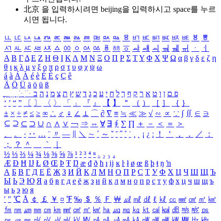
北京 을 입력하시려면
beijing
을 입력하시고 space를 누르
시면 됩니다.
ㅥ
ㅦ
ㅧ
ㅨ
ㅩ
ㅪ
ㅫ
ㅬ
ㅭ
ㅮ
ㅯ
ㅰ
ㅱ
ㅲ
ㅳ
ㅴ
ㅵ
ㅶ
ㅷ
ㅸ
ㅹ
ㅺ
ㅻ
ㅼ
ㅽ
ㅾ
ㅿ
ㆀ
ㆁ
ㆂ
ㆃ
ㆄ
ㆅ
ㆆ
ㆇ
ㆈ
ㆉ
ㆊ
ㆋ
ㆌ
ㆍ
ㆎ
Α
Β
Γ
Δ
Ε
Ζ
Η
Θ
Ι
Κ
Λ
Μ
Ν
Ξ
Ο
Π
Ρ
Σ
Τ
Υ
Φ
Χ
Ψ
Ω
α
β
γ
δ
ε
ζ
η
θ
ι
κ
λ
μ
ν
ξ
ο
π
ρ
σ
τ
υ
φ
χ
ψ
ω
á
à
Á
À
é
è
É
È
ç
Ç
ê
Ä
Ö
Ü
ä
ö
ü
ß
ְ
ֳ
ֲ
ֱ
ָ
ַ
ֵ
ֶ
ִ
ֹ
ּ
ֻ
ׂ
ׁ
ּ
ב
ה
נ
מ
צ
ת
ץ
ש
ד
ג
כ
ע
י
ח
ל
ך
ף
ק
ר
א
ט
ו
ן
ם
פ
‘
’
“
”
〔
〕
〈
〉
「
」
『
』
【
】
＂
（
）
［
］
｛
｝
±
×
÷
≠
≤
≥
∞
∴
♂
♀
∠
⊥
⌒
∂
∇
≡
≒
≪
≫
√
∽
∝
∵
∫
∬
∈
∋
⊆
⊇
⊂
⊃
∪
∩
∧
∨
￢
⇒
⇔
∀
∃
∮
∑
∏
＋
－
＜
＝
＞
、
。
·
‥
…
¨
〃
―
∥
＼
∼
´
～
ˇ
˘
˝
˚
˙
¸
˛
¡
¿
ː
！
＇
，
．
／
：
；
？
＾
＿
｀
｜
½
⅓
⅔
¼
¾
⅛
⅜
⅝
⅞
¹
²
³
⁴
ⁿ
₁
₂
₃
₄
Æ
Ð
Ħ
Ĳ
Ł
Ø
Œ
Þ
Ŧ
Ŋ
æ
đ
ð
ħ
ı
ĳ
ĸ
ŀ
ł
ø
œ
ß
þ
ŧ
ŋ
ŉ
А
Б
В
Г
Д
Е
Ё
Ж
З
И
Й
К
Л
М
Н
О
П
Р
С
Т
У
Ф
Х
Ц
Ч
Ш
Щ
Ъ
Ы
Ь
Э
Ю
Я
а
б
в
г
д
е
ё
ж
з
и
й
к
л
м
н
о
п
р
с
т
у
ф
х
ц
ч
ш
щ
ъ
ы
ь
э
ю
я
′
″
℃
Å
￠
￡
￥
¤
℉
‰
＄
％
Ｆ
￦
㎕
㎖
㎗
ℓ
㎘
㏄
㎣
㎤
㎥
㎦
㎙
㎚
㎛
㎜
㎝
㎞
㎟
㎠
㎡
㎢
㏊
㎍
㎎
㎏
㏏
㎈
㎉
㏈
㎧
㎨
㎰
㎱
㎲
㎳
㎴
㎵
㎶
㎷
㎸
㎹
㎀
㎁
㎂
㎃
㎄
㎺
㎻
㎽
㎾
㎿
㎐
㎑