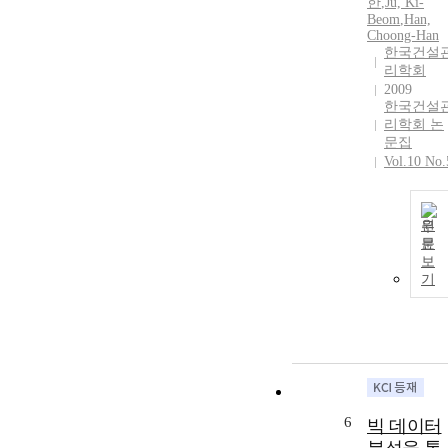
한
,
Ju, Ki-
Beom
,
Han,
Choong-Han
한국건설
리학회
2009
한국건설
리학회 논
문집
Vol.10 No.
원
문
보
기
6
빅 데이터