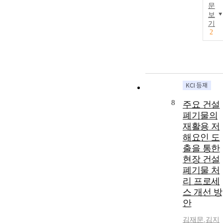
문
보
기
2
8
주요 건설
폐기물의
재활용 저
해요인 도
출을 통한
현장 건설
폐기물 처
리 프로세
스 개선 방
안
김재문
,
김지