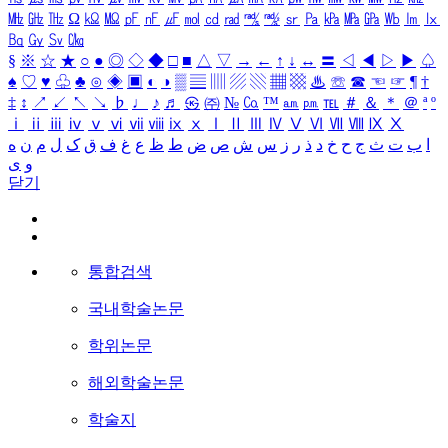
㎒
㎓
㎔
Ω
㏀
㏁
㎊
㎋
㎌
㏖
㏅
㎭
㎮
㎯
㏛
㎩
㎪
㎫
㎬
㏝
㏐
㏓
㏃
㏉
㏜
㏆
§
※
☆
★
○
●
◎
◇
◆
□
■
△
▽
→
←
↑
↓
↔
〓
◁
◀
▷
▶
♤
♠
♡
♥
♧
♣
⊙
◈
▣
◐
◑
▒
▤
▥
▨
▧
▦
▩
♨
☏
☎
☜
☞
¶
†
‡
↕
↗
↙
↖
↘
♭
♩
♪
♬
㉿
㈜
№
㏇
™
㏂
㏘
℡
＃
＆
＊
＠
ª
º
ⅰ
ⅱ
ⅲ
ⅳ
ⅴ
ⅵ
ⅶ
ⅷ
ⅸ
ⅹ
Ⅰ
Ⅱ
Ⅲ
Ⅳ
Ⅴ
Ⅵ
Ⅶ
Ⅷ
Ⅸ
Ⅹ
ا
ب
ت
ث
ج
ح
خ
د
ذ
ر
ز
س
ش
ص
ض
ط
ظ
ع
غ
ف
ق
ک
ل
م
ن
ه
و
ی
닫기
통합검색
국내학술논문
학위논문
해외학술논문
학술지