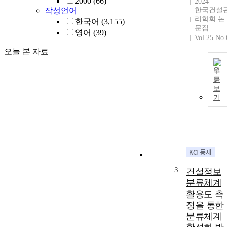
2000
(66)
2024
작성언어
한국건설
리학회 논
한국어
(3,155)
문집
영어
(39)
Vol.25 No.
오늘 본 자료
원
문
보
기
3
건설정보
분류체계
활용도 측
정을 통한
분류체계