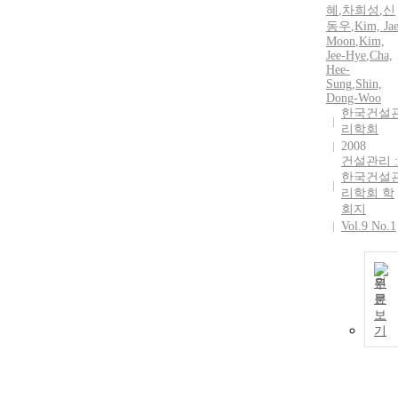
혜
,
차희성
,
신
동우
,
Kim, Jae
Moon
,
Kim,
Jee-Hye
,
Cha,
Hee-
Sung
,
Shin,
Dong-Woo
한국건설
리학회
2008
건설관리 :
한국건설
리학회 학
회지
Vol.9 No.1
원
문
보
기