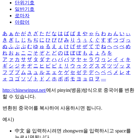
단위기호
일반기호
로마자
아랍어
あ
ぁ
か
が
さ
ざ
た
だ
な
は
ば
ぱ
ま
や
ゃ
ら
わ
ゎ
ん
い
ぃ
き
ぎ
し
じ
ち
ぢ
に
ひ
び
ぴ
み
り
う
ぅ
く
ぐ
す
ず
つ
づ
っ
ぬ
ふ
ぶ
ぷ
む
ゆ
ゅ
る
え
ぇ
け
げ
せ
ぜ
て
で
ね
へ
べ
ぺ
め
れ
お
ぉ
こ
ご
そ
ぞ
と
ど
の
ほ
ぼ
ぽ
も
よ
ょ
ろ
を
ア
ァ
カ
サ
ザ
タ
ダ
ナ
ハ
バ
パ
マ
ヤ
ャ
ラ
ワ
ヮ
ン
イ
ィ
キ
ギ
シ
ジ
チ
ヂ
ニ
ヒ
ビ
ピ
ミ
リ
ウ
ゥ
ク
グ
ス
ズ
ツ
ヅ
ッ
ヌ
フ
ブ
プ
ム
ユ
ュ
ル
エ
ェ
ケ
ゲ
セ
ゼ
テ
デ
ヘ
ベ
ペ
メ
レ
オ
ォ
コ
ゴ
ソ
ゾ
ト
ド
ノ
ホ
ボ
ポ
モ
ヨ
ョ
ロ
ヲ
―
http://chineseinput.net/
에서 pinyin(병음)방식으로 중국어를 변환
할 수 있습니다.
변환된 중국어를 복사하여 사용하시면 됩니다.
예시)
中文 을 입력하시려면
zhongwen
을 입력하시고 space를
누르시면됩니다.