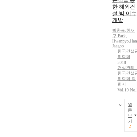
분석을 통
한 해외건
설 빅 이슈
개발
박환표
,
한재
구
,
Park,
Hwanpyo
,
Han
Jaegoo
한국건설
리학회
2018
건설관리 :
한국건설
리학회 학
회지
Vol.19 No.
원
문
보
기
2