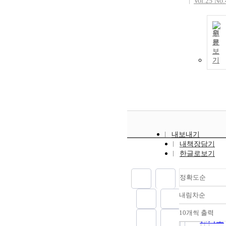
Vol.25 No.
원
문
보
기
내보내기
내책장담기
한글로보기
정확도순
내림차순
정확도
순
10개씩 출력
내림차
인기도