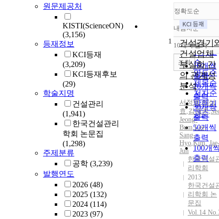
원문제공처
정확도순
KISTI(ScienceON)
내림차순
정확도
(3,156)
1
순
건설경기
등재정보
10개씩 출력
내림차
인기도
건설업체
KCI등재
순
조회
부실화 간
(3,209)
10개씩
연도순
KCI등재후보
의 관계성
출력
제목순
(29)
분석
20개씩
학술지명
저자순
출력
서정범
,
이상
발행기
건설관리
30개씩
효
,
김재준
,
Se
(1,941)
관순
출력
Jeong-
한국건설관리
50개씩
Bum
,
Lee,
학회 논문집
Sang-
출력
(1,298)
Hyo
,
Kim, Jae
100개
Jun
주제분류
출력
한국건설
공학
(3,239)
리학회
발행연도
2013
2026
(48)
한국건설
2025
(132)
리학회 논
문집
2024
(114)
Vol.14 No.
2023
(97)