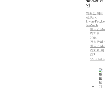
활성화 방
안
박환표
,
이재
섭
,
Park,
Hwan-Pyo
,
Le
Jae-Seob
한국건설
리학회
2004
건설관리 :
한국건설
리학회 학
회지
Vol.5 No.6
원
문
보
기