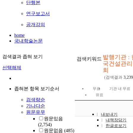
단행본
연구보고서
공개강의
home
국내학술논문
발행기관 : 
검색결과 좁혀 보기
검색키워드
국건설관리
선택해제
회
(검색결과
3,239
좁혀본 항목 보기순서
무료
기관 내 무료
유료
검색량순
가나다순
원문유무
내보내기
원문있음
내책장담기
(2,754)
한글로보기
원문없음
(485)