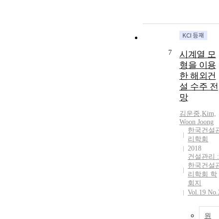
7
시계열 모
형을 이용
한 해외건
설 수주 전
망
김운중
,
Kim,
Woon Joong
한국건설
리학회
2018
건설관리 :
한국건설
리학회 학
회지
Vol.19 No.
원