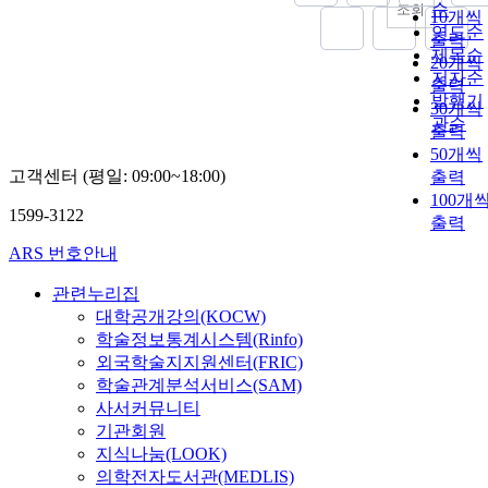
순
조회
10개씩
연도순
출력
제목순
20개씩
저자순
출력
발행기
30개씩
관순
출력
50개씩
고객센터 (평일: 09:00~18:00)
출력
100개
1599-3122
출력
ARS 번호안내
관련누리집
대학공개강의(KOCW)
학술정보통계시스템(Rinfo)
외국학술지지원센터(FRIC)
학술관계분석서비스(SAM)
사서커뮤니티
기관회원
지식나눔(LOOK)
의학전자도서관(MEDLIS)