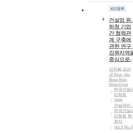
4
건설업 원.
하청 기업
간 협력관
계 구축에
관한 연구 
강원지역
중심으로-
김진봉
,
김선
규
,
Kim, Jin-
Bong
,
Kim,
Seon-Gyoo
한국건설
리학회
2008
건설관리 :
한국건설
리학회 학
회지
Vol.9 No.3