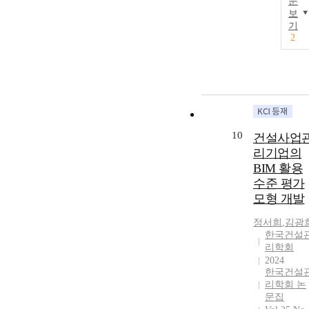
문
보
기
2
10
건설사업
리기업의
BIM 활용
수준 평가
모형 개발
정서희
,
김광
한국건설
리학회
2024
한국건설
리학회 논
문집