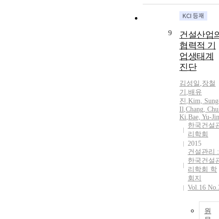
9
건설산업
협력적 기
업생태계
진단
김성일
,
장철
기
,
배유
진
,
Kim, Sung
Il
,
Chang, Chu
Ki
,
Bae, Yu-Ji
한국건설
리학회
2015
건설관리 :
한국건설
리학회 학
회지
Vol.16 No.
원