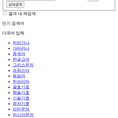
상세검색
결과 내 재검색
인기 검색어
다국어 입력
히라가나
가타카나
중국어
한글고어
그리스문자
프랑스어
독일어
히브리어
괄호기호
학술기호
기술기호
첨자기호
라틴문자
러시아문자