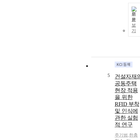
원
문
보
기
5
건설자재
공동주택
현장 적용
을 위한
RFID 부착
및 인식에
관한 실험
적 연구
주기범
,
한충