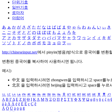
단위기호
일반기호
로마자
아랍어
あ
ぁ
か
が
さ
ざ
た
だ
な
は
ば
ぱ
ま
や
ゃ
ら
わ
ゎ
ん
い
ぃ
き
こ
ご
そ
ぞ
と
ど
の
ほ
ぼ
ぽ
も
よ
ょ
ろ
を
ア
ァ
カ
サ
ザ
タ
ダ
ナ
ハ
バ
パ
マ
ヤ
ャ
ラ
ワ
ヮ
ン
イ
ィ
キ
ギ
ソ
ゾ
ト
ド
ノ
ホ
ボ
ポ
モ
ヨ
ョ
ロ
ヲ
―
http://chineseinput.net/
에서 pinyin(병음)방식으로 중국어를 변환
변환된 중국어를 복사하여 사용하시면 됩니다.
예시)
中文 을 입력하시려면
zhongwen
을 입력하시고 space를
北京 을 입력하시려면
beijing
을 입력하시고 space를 누르
ㅥ
ㅦ
ㅧ
ㅨ
ㅩ
ㅪ
ㅫ
ㅬ
ㅭ
ㅮ
ㅯ
ㅰ
ㅱ
ㅲ
ㅳ
ㅴ
ㅵ
ㅶ
ㅷ
ㅸ
ㅹ
ㅺ
Α
Β
Γ
Δ
Ε
Ζ
Η
Θ
Ι
Κ
Λ
Μ
Ν
Ξ
Ο
Π
Ρ
Σ
Τ
Υ
Φ
Χ
Ψ
Ω
α
β
γ
δ
ε
ζ
η
á
à
Á
À
é
è
É
È
ç
Ç
ê
Ä
Ö
Ü
ä
ö
ü
ß