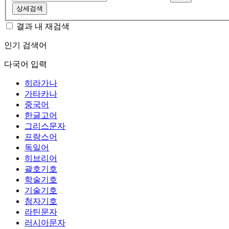
상세검색
결과 내 재검색
인기 검색어
다국어 입력
히라가나
가타카나
중국어
한글고어
그리스문자
프랑스어
독일어
히브리어
괄호기호
학술기호
기술기호
첨자기호
라틴문자
러시아문자