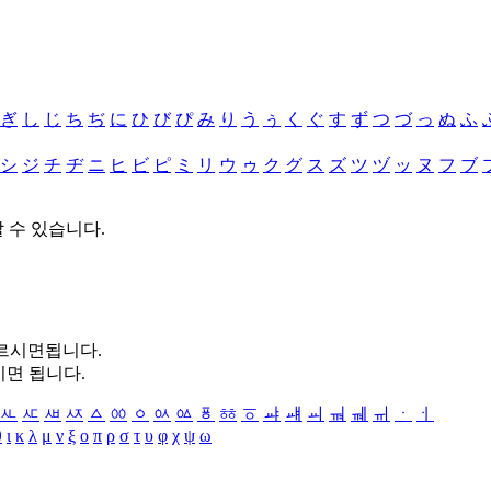
ぎ
し
じ
ち
ぢ
に
ひ
び
ぴ
み
り
う
ぅ
く
ぐ
す
ず
つ
づ
っ
ぬ
ふ
シ
ジ
チ
ヂ
ニ
ヒ
ビ
ピ
ミ
リ
ウ
ゥ
ク
グ
ス
ズ
ツ
ヅ
ッ
ヌ
フ
ブ
할 수 있습니다.
누르시면됩니다.
시면 됩니다.
ㅻ
ㅼ
ㅽ
ㅾ
ㅿ
ㆀ
ㆁ
ㆂ
ㆃ
ㆄ
ㆅ
ㆆ
ㆇ
ㆈ
ㆉ
ㆊ
ㆋ
ㆌ
ㆍ
ㆎ
θ
ι
κ
λ
μ
ν
ξ
ο
π
ρ
σ
τ
υ
φ
χ
ψ
ω