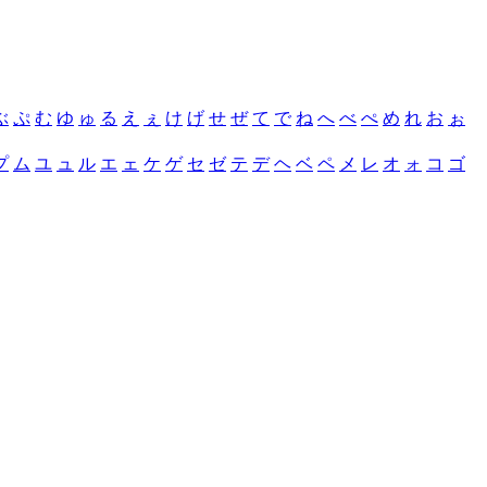
ぶ
ぷ
む
ゆ
ゅ
る
え
ぇ
け
げ
せ
ぜ
て
で
ね
へ
べ
ぺ
め
れ
お
ぉ
プ
ム
ユ
ュ
ル
エ
ェ
ケ
ゲ
セ
ゼ
テ
デ
ヘ
ベ
ペ
メ
レ
オ
ォ
コ
ゴ