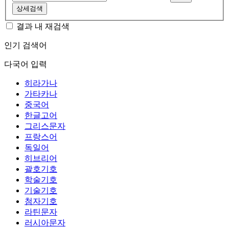
상세검색
결과 내 재검색
인기 검색어
다국어 입력
히라가나
가타카나
중국어
한글고어
그리스문자
프랑스어
독일어
히브리어
괄호기호
학술기호
기술기호
첨자기호
라틴문자
러시아문자