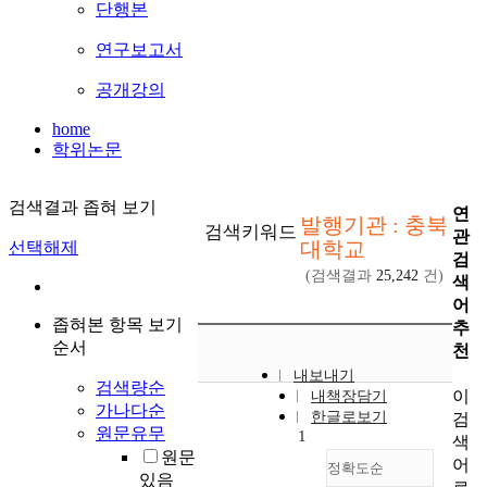
단행본
연구보고서
공개강의
home
학위논문
검색결과 좁혀 보기
연
발행기관 : 충북
검색키워드
관
대학교
선택해제
검
(검색결과
25,242
건)
색
어
좁혀본 항목 보기
추
순서
천
내보내기
검색량순
이
내책장담기
가나다순
한글로보기
검
원문유무
1
색
원문
어
정확도순
있음