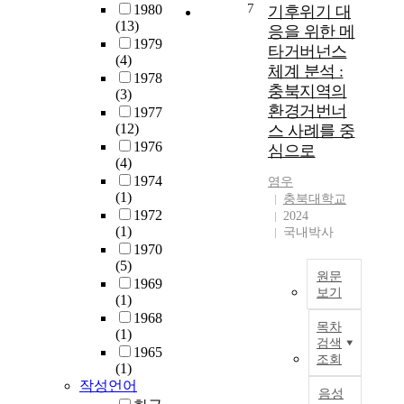
7
1980
기후위기 대
a
y
충
의
(13)
응을 위한 메
t
-
북
서
1979
타거버넌스
i
b
대
비
(4)
체계 분석 :
n
a
학
스
1978
g
s
충북지역의
교
품
(3)
i
e
의
질
환경거번너
1977
n
d
과
을
(12)
스 사례를 중
t
s
대
개
1976
심으로
h
t
학
(4)
선
i
a
의
1974
하
염우
s
(1)
r
시
기
충북대학교
a
1972
t
신
2024
위
(1)
g
국내박사
u
기
한
1970
e
p
증
데
(5)
o
s
등
이
원문
1969
f
i
록
터
보기
(1)
g
n
자
베
R
1968
l
c
1
이
목차
(1)
e
o
o
2
스
검색
1965
s
b
n
조회
8
를
(1)
e
a
n
명
제
작성언어
a
음성
l
e
에
공