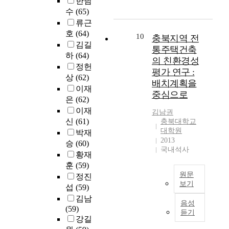
한남
a
e
키
m
t
이
사
수
(65)
n
l
고
e
o
후
를
류근
d
a
,
n
n
에
실
호
(64)
c
s
자
10
충북지역 전
t
e
는
시
r
김길
t
연
o
t
통주택건축
의
하
i
1
하
(64)
재
f
r
학
였
의 친환경성
s
9
해
정헌
d
i
교
으
평가 연구 :
i
7
와
상
(62)
i
e
육
며
배치계획을
s
9
환
이재
p
d
에
,
중심으로
m
,
경
l
은
(62)
t
충
각
a
o
파
o
o
분
이재
평
김남권
n
u
괴
m
s
한
가
신
(61)
충북대학교
a
r
로
a
e
기
대학원
관
박재
g
c
인
t
a
2013
증
은
승
(60)
e
o
해
국내석사
i
r
이
각
황재
m
u
많
c
c
이
대
훈
(59)
e
n
은
t
h
루
학
원문
정진
n
t
사
i
f
어
(
보기
섭
(59)
t
r
람
e
o
지
운
A
h
y
김남
들
s
r
고
영
음성
s
a
r
(59)
이
w
p
있
듣기
유
t
v
e
강길
환
i
r
었
형
h
e
o