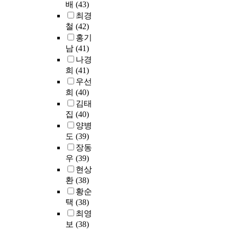
r
e
g
동
배
(43)
l
g
국
,
a
f
h
이
l
최경
b
1
2
i
o
-
일
y
u
철
(42)
0
0
n
r
l
어
i
k
개
0
홍기
e
m
e
나
n
a
대
부
남
(41)
d
e
v
고
c
r
학
배
나경
f
r
e
있
r
e
의
포
희
(41)
a
t
l
다
e
a
경
후
우선
c
r
j
.
a
,
우
총
희
(40)
t
i
u
국
s
a
소
2
o
김태
e
n
내
i
n
폭
0
r
s
집
(40)
i
에
n
d
감
0
o
t
o
양병
서
g
s
소
부
f
o
r
는
도
(39)
.
o
하
(
a
f
s
1
장동
A
l
는
수
r
i
c
9
우
(39)
c
v
추
집
c
n
h
9
c
e
현상
세
율
h
d
o
3
o
t
이
환
(38)
1
i
e
o
년
r
h
다
0
황순
t
f
l
전
d
o
.
0
택
(38)
e
f
a
국
i
s
등
%
최영
c
e
n
8
n
e
록
)
보
(38)
t
c
d
개