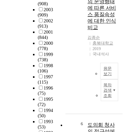
의 운영형태
(908)
n
i
회
에 따른 서비
2003
c
s
적
스 품질속성
(909)
e
t
특
에 대한 인식
2002
a
o
성
(913)
비교
n
e
을
2001
d
s
알
(844)
김종순
u
t
아
2000
충북대학교
n
a
보
(778)
2019
d
b
았
1999
국내석사
e
l
다
(738)
r
i
.
1998
원문
s
s
충
(106)
보기
t
h
북
1997
a
a
대
본
(115)
목차
n
s
학
연
1996
검색
d
t
교
(75)
구
조회
i
r
에
1995
는
n
(72)
a
등
대
g
1994
t
록
학
(50)
o
e
된
식
1993
f
g
자
당
6
도의회 청사
(53)
f
i
료
의
의 접근성에