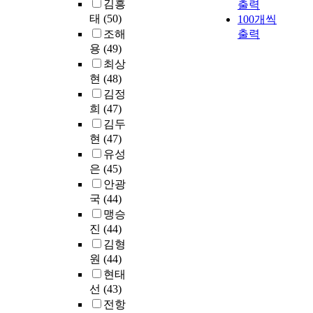
김흥
출력
b
n
o
세
K
-
교
8
태
(50)
100개씩
l
t
l
계
o
s
에
월
조해
출력
e
w
l
적
r
t
서
6
용
(49)
m
o
e
으
e
a
는
일
a
m
최상
g
로
a
r
등
부
s
a
e
현
(48)
기
n
t
록
터
a
j
,
후
김정
l
u
인
8
n
o
j
변
희
(47)
a
p
의
월
i
r
u
화
김두
n
b
수
1
m
c
n
에
g
현
(47)
u
가
8
p
h
i
대
u
s
완
유성
일
o
a
o
응
a
i
만
까
은
(45)
r
l
r
하
g
n
하
지
안광
t
l
s
여
e
e
게
조
국
(44)
a
e
c
지
i
s
증
사
맹승
n
n
h
역
s
s
가
가
진
(44)
t
g
o
차
g
i
하
실
김형
c
e
o
원
r
n
고
시
o
원
(44)
s
l
의
a
C
있
되
n
.
,
현태
사
d
h
으
었
s
T
h
선
(43)
회
u
u
나
으
t
h
i
활
전항
a
n
전
며