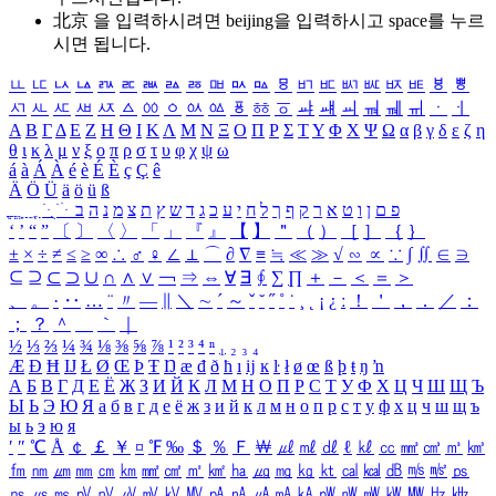
北京 을 입력하시려면
beijing
을 입력하시고 space를 누르
시면 됩니다.
ㅥ
ㅦ
ㅧ
ㅨ
ㅩ
ㅪ
ㅫ
ㅬ
ㅭ
ㅮ
ㅯ
ㅰ
ㅱ
ㅲ
ㅳ
ㅴ
ㅵ
ㅶ
ㅷ
ㅸ
ㅹ
ㅺ
ㅻ
ㅼ
ㅽ
ㅾ
ㅿ
ㆀ
ㆁ
ㆂ
ㆃ
ㆄ
ㆅ
ㆆ
ㆇ
ㆈ
ㆉ
ㆊ
ㆋ
ㆌ
ㆍ
ㆎ
Α
Β
Γ
Δ
Ε
Ζ
Η
Θ
Ι
Κ
Λ
Μ
Ν
Ξ
Ο
Π
Ρ
Σ
Τ
Υ
Φ
Χ
Ψ
Ω
α
β
γ
δ
ε
ζ
η
θ
ι
κ
λ
μ
ν
ξ
ο
π
ρ
σ
τ
υ
φ
χ
ψ
ω
á
à
Á
À
é
è
É
È
ç
Ç
ê
Ä
Ö
Ü
ä
ö
ü
ß
ְ
ֳ
ֲ
ֱ
ָ
ַ
ֵ
ֶ
ִ
ֹ
ּ
ֻ
ׂ
ׁ
ּ
ב
ה
נ
מ
צ
ת
ץ
ש
ד
ג
כ
ע
י
ח
ל
ך
ף
ק
ר
א
ט
ו
ן
ם
פ
‘
’
“
”
〔
〕
〈
〉
「
」
『
』
【
】
＂
（
）
［
］
｛
｝
±
×
÷
≠
≤
≥
∞
∴
♂
♀
∠
⊥
⌒
∂
∇
≡
≒
≪
≫
√
∽
∝
∵
∫
∬
∈
∋
⊆
⊇
⊂
⊃
∪
∩
∧
∨
￢
⇒
⇔
∀
∃
∮
∑
∏
＋
－
＜
＝
＞
、
。
·
‥
…
¨
〃
―
∥
＼
∼
´
～
ˇ
˘
˝
˚
˙
¸
˛
¡
¿
ː
！
＇
，
．
／
：
；
？
＾
＿
｀
｜
½
⅓
⅔
¼
¾
⅛
⅜
⅝
⅞
¹
²
³
⁴
ⁿ
₁
₂
₃
₄
Æ
Ð
Ħ
Ĳ
Ł
Ø
Œ
Þ
Ŧ
Ŋ
æ
đ
ð
ħ
ı
ĳ
ĸ
ŀ
ł
ø
œ
ß
þ
ŧ
ŋ
ŉ
А
Б
В
Г
Д
Е
Ё
Ж
З
И
Й
К
Л
М
Н
О
П
Р
С
Т
У
Ф
Х
Ц
Ч
Ш
Щ
Ъ
Ы
Ь
Э
Ю
Я
а
б
в
г
д
е
ё
ж
з
и
й
к
л
м
н
о
п
р
с
т
у
ф
х
ц
ч
ш
щ
ъ
ы
ь
э
ю
я
′
″
℃
Å
￠
￡
￥
¤
℉
‰
＄
％
Ｆ
￦
㎕
㎖
㎗
ℓ
㎘
㏄
㎣
㎤
㎥
㎦
㎙
㎚
㎛
㎜
㎝
㎞
㎟
㎠
㎡
㎢
㏊
㎍
㎎
㎏
㏏
㎈
㎉
㏈
㎧
㎨
㎰
㎱
㎲
㎳
㎴
㎵
㎶
㎷
㎸
㎹
㎀
㎁
㎂
㎃
㎄
㎺
㎻
㎽
㎾
㎿
㎐
㎑