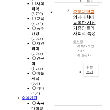
듣기
사회
과학
2
충북대학교
(3,709)
의과대학에
교육
등록한 시신
(3,234)
기증인들의
농수
사회적 특성
해양
(2,623)
황선종
자연
충북대학교
과학
2012
(2,533)
국내석사
인문
학
원문
(1,289)
보기
예술
체육
의
(667)
학
기타
교
(404)
육
수여기관
및
연
충북
구
대학교