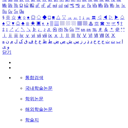
㎒
㎓
㎔
Ω
㏀
㏁
㎊
㎋
㎌
㏖
㏅
㎭
㎮
㎯
㏛
㎩
㎪
㎫
㎬
㏝
㏐
㏓
㏃
㏉
㏜
㏆
§
※
☆
★
○
●
◎
◇
◆
□
■
△
▽
→
←
↑
↓
↔
〓
◁
◀
▷
▶
♤
♠
♡
♥
♧
♣
⊙
◈
▣
◐
◑
▒
▤
▥
▨
▧
▦
▩
♨
☏
☎
☜
☞
¶
†
‡
↕
↗
↙
↖
↘
♭
♩
♪
♬
㉿
㈜
№
㏇
™
㏂
㏘
℡
＃
＆
＊
＠
ª
º
ⅰ
ⅱ
ⅲ
ⅳ
ⅴ
ⅵ
ⅶ
ⅷ
ⅸ
ⅹ
Ⅰ
Ⅱ
Ⅲ
Ⅳ
Ⅴ
Ⅵ
Ⅶ
Ⅷ
Ⅸ
Ⅹ
ا
ب
ت
ث
ج
ح
خ
د
ذ
ر
ز
س
ش
ص
ض
ط
ظ
ع
غ
ف
ق
ک
ل
م
ن
ه
و
ی
닫기
통합검색
국내학술논문
학위논문
해외학술논문
학술지