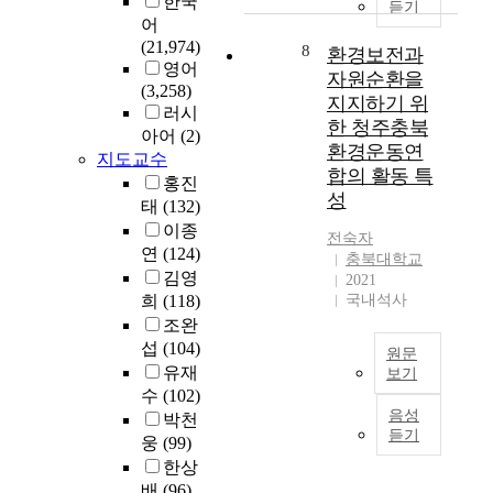
한국
r
듣기
i
c
대
하
어
c
z
t
하
는
(21,974)
h
8
환경보전과
a
i
여
것
영어
g
t
자원순환을
o
전
을
(3,258)
r
i
n
화
지지하기 위
목
러시
o
o
w
설
적
한 청주충북
u
아어
(2)
n
i
문
으
환경운동연
p
지도교수
.
t
조
로
합의 활동 특
s
홍진
P
h
사
한
성
i
태
(132)
a
b
를
다
n
이종
r
i
시
.
전숙자
t
t
연
(124)
o
행
현
충북대학교
h
i
-
하
김영
재
2021
e
c
c
였
,
희
(118)
국내석사
f
u
l
다
평
조완
i
l
u
.
가
섭
(104)
원문
e
a
s
등
관
유재
보기
l
r
t
록
이
수
(102)
d
2
l
e
자
실
음성
박천
o
0
y
r
수
시
듣기
웅
(99)
f
세
i
i
는
한
u
한상
기
n
n
1
설
r
배
(96)
이