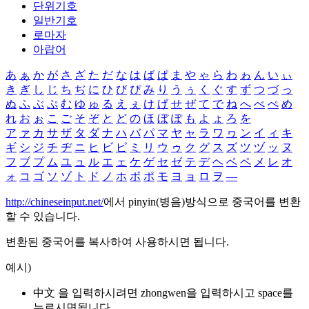
단위기호
일반기호
로마자
아랍어
あ
ぁ
か
が
さ
ざ
た
だ
な
は
ば
ぱ
ま
や
ゃ
ら
わ
ゎ
ん
い
ぃ
き
ぎ
し
じ
ち
ぢ
に
ひ
び
ぴ
み
り
う
ぅ
く
ぐ
す
ず
つ
づ
っ
ぬ
ふ
ぶ
ぷ
む
ゆ
ゅ
る
え
ぇ
け
げ
せ
ぜ
て
で
ね
へ
べ
ぺ
め
れ
お
ぉ
こ
ご
そ
ぞ
と
ど
の
ほ
ぼ
ぽ
も
よ
ょ
ろ
を
ア
ァ
カ
サ
ザ
タ
ダ
ナ
ハ
バ
パ
マ
ヤ
ャ
ラ
ワ
ヮ
ン
イ
ィ
キ
ギ
シ
ジ
チ
ヂ
ニ
ヒ
ビ
ピ
ミ
リ
ウ
ゥ
ク
グ
ス
ズ
ツ
ヅ
ッ
ヌ
フ
ブ
プ
ム
ユ
ュ
ル
エ
ェ
ケ
ゲ
セ
ゼ
テ
デ
ヘ
ベ
ペ
メ
レ
オ
ォ
コ
ゴ
ソ
ゾ
ト
ド
ノ
ホ
ボ
ポ
モ
ヨ
ョ
ロ
ヲ
―
http://chineseinput.net/
에서 pinyin(병음)방식으로 중국어를 변환
할 수 있습니다.
변환된 중국어를 복사하여 사용하시면 됩니다.
예시)
中文 을 입력하시려면
zhongwen
을 입력하시고 space를
누르시면됩니다.