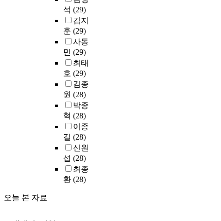
o
g
l
행
l
p
석
(29)
있
o
n
e
l
해
a
e
었
f
김지
s
a
t
온
r
c
다
s
훈
(29)
i
r
h
다
g
o
.
e
사동
d
e
e
양
e
s
유
r
민
(29)
e
d
s
한
s
y
족
v
최태
r
t
h
활
t
s
의
i
호
(29)
a
o
o
동
g
t
유
c
r
김종
w
r
의
r
e
골
e
e
a
원
(28)
t
동
o
m
인
o
g
r
-
박종
기
u
s
수
f
i
d
t
는
혁
(28)
p
.
또
t
o
s
e
무
이종
o
는
h
n
e
r
엇
길
(28)
f
안
e
a
n
m
이
K
T
신원
치
u
l
v
/
며
o
h
시
섭
(28)
n
c
i
h
,
r
i
설
i
최종
l
r
i
그
e
s
방
v
환
(28)
i
o
g
활
a
c
문
e
m
n
h
동
n
a
에
오늘 본 자료
r
a
m
-
과
l
p
대
s
t
e
l
정
a
s
한
i