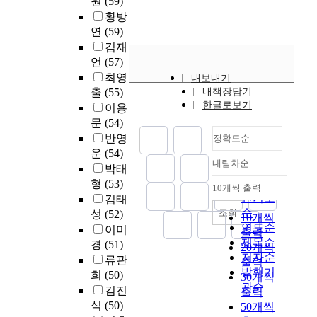
원
(59)
경
t
o
다
별
e
f
r
적
황방
h
b
.
5
a
o
g
혜
연
(59)
K
l
2
0
p
c
a
택
o
김재
e
0
명
p
u
n
을
r
m
언
(57)
0
)
e
s
i
받
e
s
5
에
최영
내보내기
a
e
z
지
a
n
년
서
출
(55)
내책장담기
r
d
e
못
,
e
도
현
한글로보기
이용
a
t
d
하
a
e
이
장
문
(54)
n
h
p
는
n
d
후
실
반영
정확도순
c
e
r
환
i
e
의
사
운
(54)
e
i
i
경
n
d
변
를
내림차순
정확도
o
박태
r
m
적
t
t
화
실
f
순
a
형
(53)
a
불
e
10개씩 출력
o
를
시
내림차순
e
t
인기도
r
김태
의
r
f
조
하
n
t
y
순
조회
를
성
(52)
e
o
10개씩
사
였
e
e
-
연도순
초
이미
s
s
한
출력
다
r
n
l
래
제목순
경
(51)
t
t
결
.
20개씩
g
t
e
하
저자순
i
e
류관
과
2
출력
y
i
v
였
발행기
n
r
충
희
(50)
0
30개씩
p
o
e
다
관순
t
b
북
1
김진
출력
r
n
l
.
h
i
대
8
식
(50)
50개씩
o
o
c
전
e
o
학
년