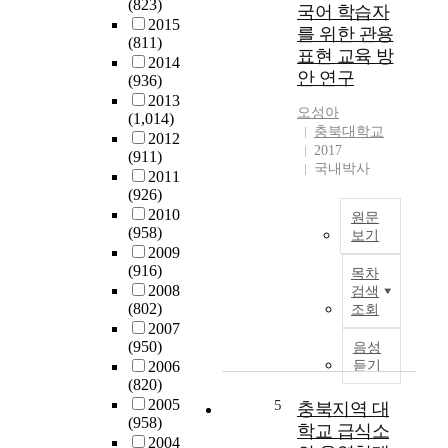
s
대
(823)
국어 학습자
e
학
2015
를 위한 관용
(811)
o
의
표현 교육 방
2014
f
시
안 연구
(936)
t
신
2013
h
기
오성아
(1,014)
i
증
충북대학교
2012
s
프
2017
(911)
c
로
국내박사
2011
a
그
(926)
p
램
2010
원문
s
에
(958)
보기
t
등
2009
T
o
록
(916)
목차
h
n
된
2008
검색
e
e
기
(802)
조회
i
p
증
2007
m
r
희
(950)
음성
p
o
망
2006
듣기
o
j
자
(820)
r
e
들
2005
5
충북지역 대
t
(958)
c
의
학교 급식소
a
2004
t
사