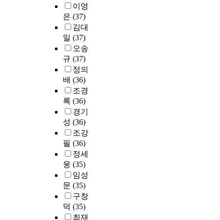
g
b
시
를
이영
u
t
n
환
l
y
나
수
은
(37)
r
i
u
경
y
i
이
집
e
v
김대
r
단
,
n
는
하
d
e
s
일
(37)
체
m
t
7
여
e
r
e
들
오송
o
e
0
통
s
e
r
이
규
(37)
r
r
대
계
i
s
y
전
정의
e
v
가
분
g
p
s
국
C
배
(36)
i
3
석
n
o
c
적
h
e
3
조경
에
,
n
h
인
i
w
.
사
록
(36)
t
s
o
지
n
i
9
용
경기
h
e
o
구
e
n
%
하
성
(36)
e
s
l
환
s
g
로
였
조강
i
t
a
경
e
v
가
다
필
(36)
n
o
n
보
p
a
장
.
정세
t
t
d
전
e
r
많
T
r
웅
(35)
h
p
을
o
i
았
h
o
e
r
임성
추
p
o
으
i
d
c
o
문
(35)
진
l
u
며
s
u
l
m
하
구창
e
s
6
s
c
i
o
기
덕
(35)
h
e
0
t
t
m
t
위
a
최재
x
대
u