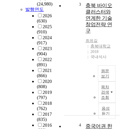
에
(24,980)
3
충북 바이오
필
발행연도
클러스터와
요
2026
연계한 기술
한
(630)
창업전략 연
적
2025
구
(910)
정
2024
한
최유길
(917)
기
충북대학교
2023
증
2018
(904)
시
국내석사
2022
신
(891)
을
2021
원문
지
(866)
보기
속
2020
T
적
(808)
목차
h
으
2019
검색
e
로
(797)
조회
p
확
2018
u
보
(762)
음성
r
하
듣기
2017
p
고
(835)
o
자
2016
4
중국어권 한