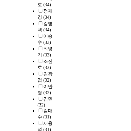
i
a
e
해
v
p
호
(34)
(
d
o
t
d
국
e
e
2
y
정재
n
e
t
가
b
r
8
a
경
(34)
o
c
h
조
e
t
.
i
강병
f
r
e
직
e
s
9
m
택
(34)
n
i
m
인
n
a
%
s
이승
a
s
i
'
l
n
)
t
수
(33)
t
i
n
한
e
d
와
o
u
최영
s
t
국
a
b
5
p
r
,
기
(33)
o
환
r
e
0
r
a
a
a
조진
경
n
n
대
o
l
n
n
운
호
(33)
i
c
(
v
e
d
i
동
김광
n
h
2
i
n
t
n
연
엽
(32)
g
m
2
d
v
h
t
합
t
a
이만
%
e
i
e
e
'
h
r
)
형
(32)
d
r
l
g
으
e
k
가
a
김민
o
a
r
로
K
i
뒤
t
(32)
n
t
a
통
o
n
를
a
김대
m
t
t
합
r
g
이
b
수
(31)
e
e
e
되
e
o
었
a
서용
n
r
d
었
a
u
다
s
석
(31)
t
s
j