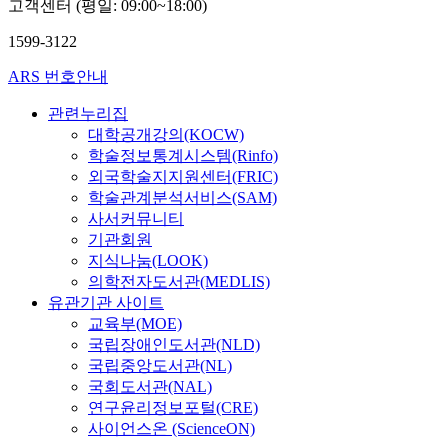
i
n
e
고객센터 (평일: 09:00~18:00)
에
n
t
조
t
c
t
v
서
g
o
사
y
1599-3122
f
a
e
나
u
n
결
c
a
l
l
타
a
e
과
a
ARS 번호안내
c
g
o
난
g
p
유
f
t
o
f
장
e
r
골
e
관련누리집
o
v
e
애
l
e
의
t
대학공개강의(KOCW)
r
e
d
물
e
s
인
e
학술정보통계시스템(Rinfo)
h
r
u
은
a
e
수
r
외국학술지지원센터(FRIC)
a
n
c
무
r
n
보
i
학술관계분석서비스(SAM)
s
a
a
엇
n
t
다
a
사서커뮤니티
b
n
t
이
e
t
대
b
기관회원
e
c
i
며
r
h
학
y
지식나눔(LOOK)
e
e
o
,
s
e
에
c
의학전자도서관(MEDLIS)
n
.
n
이
a
c
안
o
p
유관기관 사이트
I
a
를
m
o
치
m
r
n
교육부(MOE)
l
해
o
n
한
p
o
s
i
국립장애인도서관(NLD)
결
n
c
후
a
g
h
n
국립중앙도서관(NL)
하
g
l
방
r
r
o
s
기
국회도서관(NAL)
s
u
문
i
e
r
t
위
연구윤리정보포털(CRE)
t
s
하
n
s
t
i
해
사이언스온 (ScienceON)
a
i
는
g
s
,
t
어