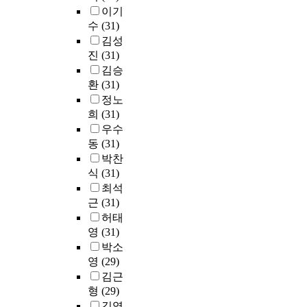
다
n
t
.
e
이기
a
t
u
.
l
s
가
f
수
(31)
l
r
n
a
t
족
o
c
e
김성
i
본
n
a
중
r
o
s
o
진
(31)
연
g
n
2
i
n
s
r
구
김승
u
d
인
m
t
e
c
는
환
(31)
a
i
이
p
r
s
o
청
정노
g
n
상
r
o
a
l
추
e
희
(31)
g
이
o
l
p
l
충
,
o
등
우수
v
m
p
e
북
m
v
록
i
동
(31)
e
r
g
환
a
e
한
n
박찬
t
o
e
경
k
r
동
g
식
(31)
h
p
,
운
i
s
반
t
최석
o
r
u
동
n
e
등
h
근
(31)
d
i
n
연
g
a
록
e
허태
s
a
i
합
t
s
은
q
w
영
(31)
t
f
이
h
s
4
u
h
e
y
박소
오
e
t
0
a
i
w
i
영
(29)
랫
m
a
.
l
c
a
n
동
김근
t
r
9
i
h
y
g
안
형
(29)
h
t
%
t
c
s
a
수
e
김영
u
가
y