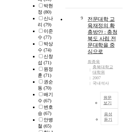
C
C
9
문
b
후
박현
h
h
9
조
a
급
정
(80)
i
u
9
사
n
속
9
n
신나
n
전문대학 교
년
는
e
하
a
g
리
(79)
부
각
육재정의 확
n
게
,
b
터
대
이준
충방안 : 충청
v
진
a
u
급
학
수
(77)
북도 사립 전
i
행
f
k
격
의
박상
문대학을 중
r
되
t
a
히
2
수
(74)
심으로
o
고
e
r
증
0
신창
n
있
r
e
가
0
최종욱
섭
(71)
m
는
t
a
하
명
충북대학교
원정
e
산
h
.
기
의
대학원
n
훈
(71)
업
e
시
학
2007
t
권순
화
e
국내석사
작
생
a
는
동
(70)
s
T
하
을
l
기
배기
t
h
여
대
원문
i
후
수
(67)
a
i
2
상
보기
s
변
b
s
변호
0
으
s
I
화
l
c
0
승
(67)
로
음성
u
n
를
i
a
5
현
안병
듣기
e
t
일
s
p
년
장
철
(65)
s
h
으
h
s
도
조