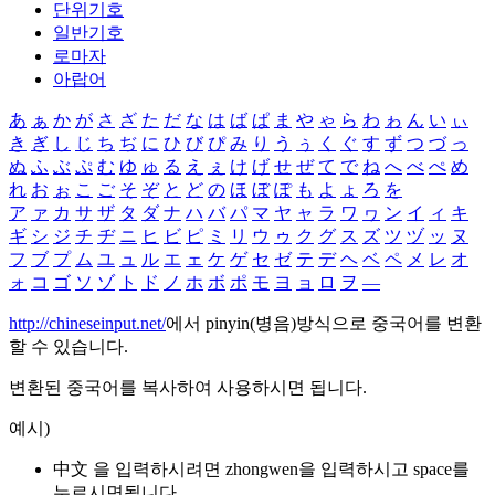
단위기호
일반기호
로마자
아랍어
あ
ぁ
か
が
さ
ざ
た
だ
な
は
ば
ぱ
ま
や
ゃ
ら
わ
ゎ
ん
い
ぃ
き
ぎ
し
じ
ち
ぢ
に
ひ
び
ぴ
み
り
う
ぅ
く
ぐ
す
ず
つ
づ
っ
ぬ
ふ
ぶ
ぷ
む
ゆ
ゅ
る
え
ぇ
け
げ
せ
ぜ
て
で
ね
へ
べ
ぺ
め
れ
お
ぉ
こ
ご
そ
ぞ
と
ど
の
ほ
ぼ
ぽ
も
よ
ょ
ろ
を
ア
ァ
カ
サ
ザ
タ
ダ
ナ
ハ
バ
パ
マ
ヤ
ャ
ラ
ワ
ヮ
ン
イ
ィ
キ
ギ
シ
ジ
チ
ヂ
ニ
ヒ
ビ
ピ
ミ
リ
ウ
ゥ
ク
グ
ス
ズ
ツ
ヅ
ッ
ヌ
フ
ブ
プ
ム
ユ
ュ
ル
エ
ェ
ケ
ゲ
セ
ゼ
テ
デ
ヘ
ベ
ペ
メ
レ
オ
ォ
コ
ゴ
ソ
ゾ
ト
ド
ノ
ホ
ボ
ポ
モ
ヨ
ョ
ロ
ヲ
―
http://chineseinput.net/
에서 pinyin(병음)방식으로 중국어를 변환
할 수 있습니다.
변환된 중국어를 복사하여 사용하시면 됩니다.
예시)
中文 을 입력하시려면
zhongwen
을 입력하시고 space를
누르시면됩니다.