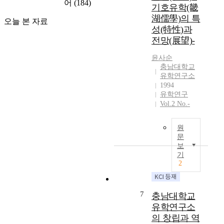
어
(184)
n
통
유
기호유학(畿
4
.
e
에
학
)
湖儒學)의 특
韓
오늘 본 자료
p
관
에
所
성(特性)과
國
r
한
대
處
儒
전망(展望)-
e
이
한
的
學
s
해
체
1
윤사순
史
e
를
계
충남대학교
7
之
r
심
적
유학연구소
-
編
v
화
1994
인
1
纂
e
하
유학연구
이
8
於
s
고
Vol.2 No.-
해
世
植
m
있
를
紀
民
i
다
도
的
원
地
n
.
모
문
朝
時
d
하
하
보
鮮
期
a
지
기
였
社
,
n
만
2
고
會
更
d
마
,
是
多
d
한
해
在
積
e
과
7
충남대학교
방
內
極
v
백
이
유학연구소
憂
的
e
제
후
의 창립과 역
外
和
l
의