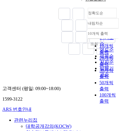
t
와
s
학
r
아
是
東
u
탐
a
전
e
니
讓
儒
r
정확도순
구
i
통
s
라
明
學
a
방
d
에
e
퇴
齋
案
내림차순
l
법
정확도
t
관
n
계
失
』
e
및
h
한
t
순
학
去
10개씩 출력
固
내림차순
x
과
a
지
a
인기도
맥
德
有
c
학
t
역
t
순
조회
의
性
10개씩
的
h
지
t
의
i
연도순
정
的
출력
抵
a
식
h
관
v
제목순
재
契
抗
20개씩
n
을
e
심
e
학
저자순
機
意
출력
g
비
p
이
l
파
발행기
。
識
30개씩
e
롯
e
없
i
(
관순
但
.
출력
.
한
o
지
t
定
是
『
50개씩
C
근
p
않
e
齋
明
朝
고객센터 (평일: 09:00~18:00)
출력
o
대
l
았
r
學
齋
鮮
100개씩
n
학
e
지
a
派
一
儒
1599-3122
f
출력
문
o
만
r
)
生
敎
u
체
f
,
y
와
ARS 번호안내
在
淵
c
계
t
체
g
도
民
源
i
수
h
계
r
관련누리집
학
間
』
a
용
e
화
o
대학공개강의(KOCW)
연
毫
,
n
을
t
하
u