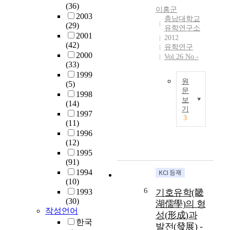
源
(36)
o
산
이홍군
한
錄
2003
r
학
충남대학교
것
』
(29)
y
을
유학연구소
이
(
2001
2012
o
활
다
1
(42)
유학연구
f
성
.
8
2000
Vol.26 No.-
c
화
그
(33)
8
u
하
는
1999
2
l
면
원
일
(5)
)
t
서
문
제
1998
,
i
전
보
강
(14)
明
這
기
v
통
점
1997
齋
是
3
a
시
(11)
기
尹
最
t
대
1996
에
拯
初
i
의
(12)
전
(
的
o
다
1995
통
1
‘
n
양
(91)
적
6
朝
w
한
1994
인
2
鮮
(10)
h
역
교
9
儒
6
1993
기호유학(畿
e
사
육
-
學
(30)
r
문
湖儒學)의 형
을
1
通
작성언어
e
화
성(形成)과
통
7
史
한국
o
전
발전(發展) -
해
1
’