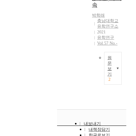
宣
和
a
한
속
s
진
派
擧
河
i
태
,
한
)
的
謙
박학래
n
극
直
면
,
江
鎭
충남대학교
h
학
)
을
노
都
之
유학연구소
i
회
.
드
사
之
思
2021
s
의
I
러
학
事
유학연구
想
t
학
n
내
파
帶
Vol.57 No.-
,
o
회
t
고
(
來
與
r
지
h
있
蘆
的
試
원
i
였
i
다
沙
心
圖
문
c
다
s
고
學
的
揭
보
a
.
r
할
O
派
矛
기
示
l
태
e
수
n
)
2
盾
『
l
극
g
있
e
와
,
朝
y
학
a
다
o
학
這
鮮
l
보
r
.
f
연
三
儒
o
는
d
그
t
을
者
敎
n
과
,
간
h
맺
任
淵
g
학
i
익
e
었
何
源
c
적
t
산
r
을
一
』
내보내기
u
사
i
의
e
뿐
個
和
내책장담기
l
유
s
유
p
만
都
『
한글로보기