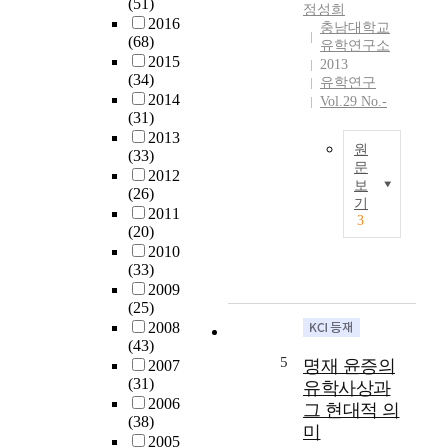
b
안
(51)
1
정성희
y
현
2016
9
충남대학교
(68)
Q
,
유학연구소
2
2015
i
여
2013
2
(34)
P
산
유학연구
~
2014
Vol.29 No.-
i
현
2
(31)
n
등
0
2013
W
을
0
원
(33)
u
포
6
문
2012
Y
괄
보
)
(26)
朝
u
하
기
의
2011
鮮
3
(
는
학
(20)
末
氣
익
문
2010
,
稟
산
활
(33)
宋
物
시
동
2009
秉
欲
는
(25)
을
璿
)
지
2008
구
著
a
역
(43)
체
述
5
s
학
명재 윤증의
2007
적
『
a
으
(31)
유학사상과
으
浿
t
로
2006
로
그 현대적 의
東
(38)
h
서
검
미
淵
2005
e
익
토