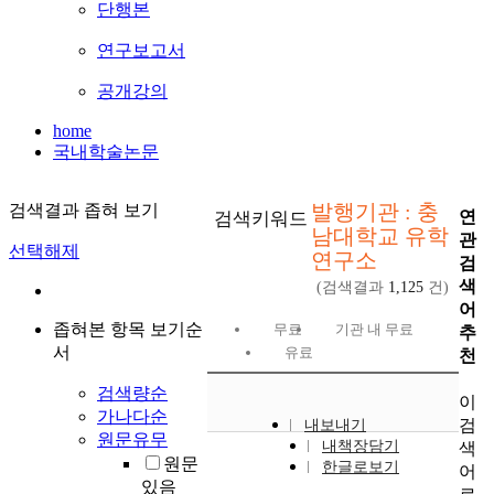
단행본
연구보고서
공개강의
home
국내학술논문
발행기관 : 충
검색결과 좁혀 보기
연
검색키워드
남대학교 유학
관
선택해제
연구소
검
색
(검색결과
1,125
건)
어
좁혀본 항목 보기순
무료
기관 내 무료
추
서
유료
천
검색량순
이
가나다순
검
내보내기
원문유무
내책장담기
색
원문
한글로보기
어
있음