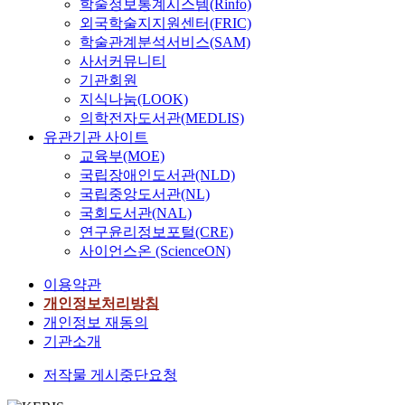
을
학술정보통계시스템(Rinfo)
不
徵
i
급
h
지
p
맺
외국학술지지원센터(FRIC)
動
求
s
선
r
않
s
었
학술관계분석서비스(SAM)
搖
近
m
무
e
은
t
고
地
사서커뮤니티
代
i
로
e
자
h
,
度
기관회원
的
s
판
g
료
a
이
過
지식나눔(LOOK)
敍
t
단
e
정
t
후
了
述
의학전자도서관(MEDLIS)
h
하
n
리
f
학
在
方
유관기관 사이트
e
였
e
와
o
맥
國
法
교육부(MOE)
m
고
r
특
r
과
家
.
국립장애인도서관(NLD)
a
,
a
정
m
학
層
不
국립중앙도서관(NL)
i
기
t
학
e
파
面
分
국회도서관(NAL)
n
술
i
자
d
를
上
類
연구윤리정보포털(CRE)
s
적
o
나
t
초
是
學
t
사이언스온 (ScienceON)
실
n
가
h
월
忠
派
r
용
s
문
e
하
臣
和
이용약관
e
성
o
에
c
여
良
淵
개인정보처리방침
a
과
f
편
e
한
民
源
개인정보 재동의
m
문
Y
중
n
국
、
,
c
기관소개
명
a
된
t
유
在
試
u
적
o
이
e
학
學
圖
저작물 게시중단요청
l
효
a
해
r
전
問
儒
t
용
n
등
o
통
上