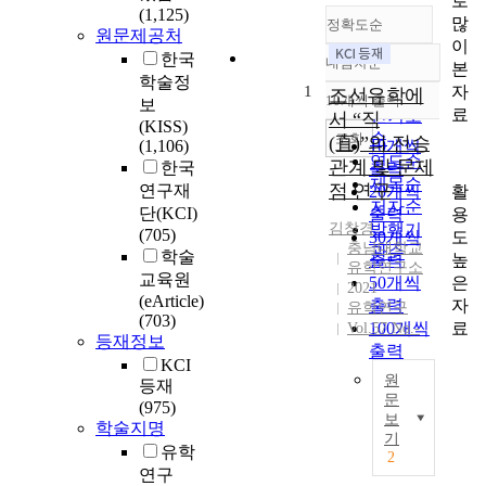
로
(1,125)
많
정확도순
원문제공처
이
한국
내림차순
본
정확도
학술정
자
1
순
조선유학에
10개씩 출력
보
내림차순
료
인기도
서 “직
(KISS)
순
조회
(直)”의 전승
(1,106)
10개씩
연도순
관계 및 문제
한국
출력
제목순
점 연구
연구재
활
20개씩
저자순
단(KCI)
용
출력
김창경
발행기
(705)
도
30개씩
충남대학교
관순
학술
높
출력
유학연구소
교육원
은
50개씩
2021
(eArticle)
자
출력
유학연구
(703)
료
100개씩
Vol.57 No.-
등재정보
출력
KCI
원
등재
문
(975)
보
학술지명
I
기
C
유학
2
h
연구