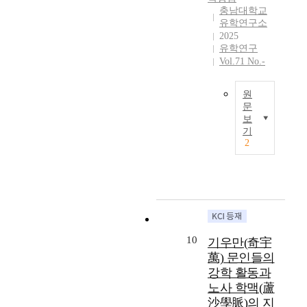
i
며
과
的
『
충남대학교
a
n
이
정
動
東
유학연구소
n
d
어
에
搖
2025
儒
d
t
진
서
、
유학연구
學
,
h
유
가
Vol.71 No.-
黨
案
C
r
학
학
派
』
h
o
전
과
之
(
원
i
u
통
연
爭
1
문
n
g
에
계
帶
9
보
a
태
h
관
된
來
기
4
a
극
J
한
율
2
的
3
n
학
h
관
곡
社
)
d
보
i
심
학
會
.
K
는
(
과
맥
公
筆
o
일
d
이
의
德
者
r
본
i
해
간
的
試
e
유
r
는
재
喪
圖
a
학
e
상
학
10
失
기우만(奇宇
照
m
생
c
대
파
、
明
萬) 문인들의
a
들
t
적
(
父
張
강학 활동과
i
이
n
으
艮
親
志
노사 학맥(蘆
n
조
e
로
齋
尹
淵
沙學脈)의 지
t
직
s
부
學