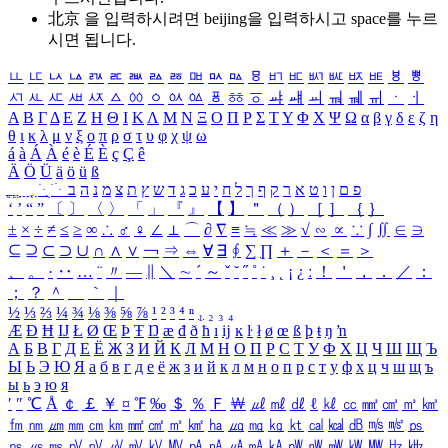
北京 을 입력하시려면
beijing
을 입력하시고 space를 누르
시면 됩니다.
ㅥ
ㅦ
ㅧ
ㅨ
ㅩ
ㅪ
ㅫ
ㅬ
ㅭ
ㅮ
ㅯ
ㅰ
ㅱ
ㅲ
ㅳ
ㅴ
ㅵ
ㅶ
ㅷ
ㅸ
ㅹ
ㅺ
ㅻ
ㅼ
ㅽ
ㅾ
ㅿ
ㆀ
ㆁ
ㆂ
ㆃ
ㆄ
ㆅ
ㆆ
ㆇ
ㆈ
ㆉ
ㆊ
ㆋ
ㆌ
ㆍ
ㆎ
Α
Β
Γ
Δ
Ε
Ζ
Η
Θ
Ι
Κ
Λ
Μ
Ν
Ξ
Ο
Π
Ρ
Σ
Τ
Υ
Φ
Χ
Ψ
Ω
α
β
γ
δ
ε
ζ
η
θ
ι
κ
λ
μ
ν
ξ
ο
π
ρ
σ
τ
υ
φ
χ
ψ
ω
á
à
Á
À
é
è
É
È
ç
Ç
ê
Ä
Ö
Ü
ä
ö
ü
ß
ְ
ֳ
ֲ
ֱ
ָ
ַ
ֵ
ֶ
ִ
ֹ
ּ
ֻ
ׂ
ׁ
ּ
ב
ה
נ
מ
צ
ת
ץ
ש
ד
ג
כ
ע
י
ח
ל
ך
ף
ק
ר
א
ט
ו
ן
ם
פ
‘
’
“
”
〔
〕
〈
〉
「
」
『
』
【
】
＂
（
）
［
］
｛
｝
±
×
÷
≠
≤
≥
∞
∴
♂
♀
∠
⊥
⌒
∂
∇
≡
≒
≪
≫
√
∽
∝
∵
∫
∬
∈
∋
⊆
⊇
⊂
⊃
∪
∩
∧
∨
￢
⇒
⇔
∀
∃
∮
∑
∏
＋
－
＜
＝
＞
、
。
·
‥
…
¨
〃
―
∥
＼
∼
´
～
ˇ
˘
˝
˚
˙
¸
˛
¡
¿
ː
！
＇
，
．
／
：
；
？
＾
＿
｀
｜
½
⅓
⅔
¼
¾
⅛
⅜
⅝
⅞
¹
²
³
⁴
ⁿ
₁
₂
₃
₄
Æ
Ð
Ħ
Ĳ
Ł
Ø
Œ
Þ
Ŧ
Ŋ
æ
đ
ð
ħ
ı
ĳ
ĸ
ŀ
ł
ø
œ
ß
þ
ŧ
ŋ
ŉ
А
Б
В
Г
Д
Е
Ё
Ж
З
И
Й
К
Л
М
Н
О
П
Р
С
Т
У
Ф
Х
Ц
Ч
Ш
Щ
Ъ
Ы
Ь
Э
Ю
Я
а
б
в
г
д
е
ё
ж
з
и
й
к
л
м
н
о
п
р
с
т
у
ф
х
ц
ч
ш
щ
ъ
ы
ь
э
ю
я
′
″
℃
Å
￠
￡
￥
¤
℉
‰
＄
％
Ｆ
￦
㎕
㎖
㎗
ℓ
㎘
㏄
㎣
㎤
㎥
㎦
㎙
㎚
㎛
㎜
㎝
㎞
㎟
㎠
㎡
㎢
㏊
㎍
㎎
㎏
㏏
㎈
㎉
㏈
㎧
㎨
㎰
㎱
㎲
㎳
㎴
㎵
㎶
㎷
㎸
㎹
㎀
㎁
㎂
㎃
㎄
㎺
㎻
㎽
㎾
㎿
㎐
㎑