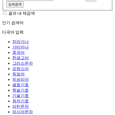
상세검색
결과 내 재검색
인기 검색어
다국어 입력
히라가나
가타카나
중국어
한글고어
그리스문자
프랑스어
독일어
히브리어
괄호기호
학술기호
기술기호
첨자기호
라틴문자
러시아문자