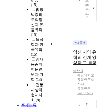
문
f
(15)
보
u
암청
본
기
c
박증의
고
2
i
도학정
는
a
신과 유
2
n
물유적
0
i
(15)
세
s
율곡
기
m
를
학과 한
p
관
국유학
3
익산 지역 유
r
통
(15)
학의 전개 양
e
하
명재
상과 그 특징
s
며
윤증의
e
새
학문연
박학래
n
로
원과 가
충남대학교
t
운
학
(13)
유학연구소
s
유
2024
전통
t
학
유학연구
사상과
h
전
Vol.67 No.-
현대사
e
통
회
(8)
p
을
주제분류
원
r
수