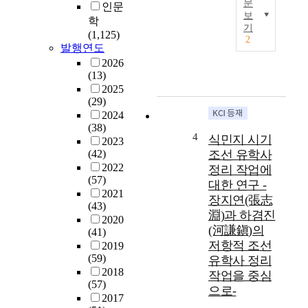
문
인문
i
립
보
학
v
2
하
기
(1,125)
a
0
기
2
발행연도
t
세
위
e
기
2026
해
(13)
h
초
분
2025
u
반
투
(29)
m
의
한
2024
a
행
산
(38)
n
정
암
4
식민지 시기
2023
m
구
(
(42)
조선 유학사
i
역
汕
2022
정리 작업에
n
개
巖
(57)
대한 연구 -
d
편
)
2021
장지연(張志
f
에
변
(43)
o
따
淵)과 하겸진
시
2020
l
라
(河謙鎭)의
연
(41)
l
함
저항적 조선
(
2019
o
열
(59)
邊
유학사 정리
w
현
2018
時
작업을 중심
e
,
(57)
淵
으로-
d
용
2017
,