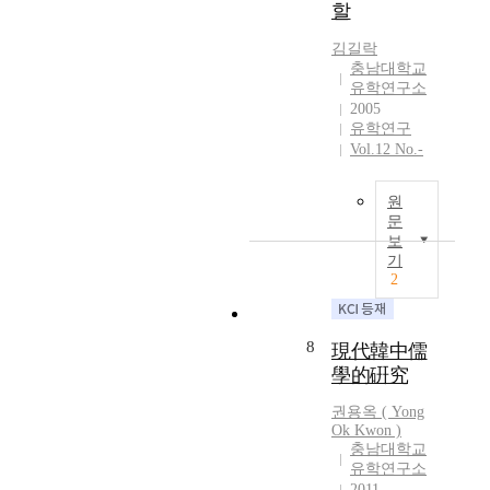
부
患
할
明
o
고
터
的
確
p
도
지
김길락
雙
的
s
(
충남대학교
속
重
.
p
古
유학연구소
해
壓
韓
e
都
2005
서
力
國
유학연구
r
)
다
下
植
Vol.12 No.-
s
로
양
苦
民
o
서
한
思
地
n
의
유
원
國
時
a
이
문
학
家
期
l
미
보
전
發
之
i
지
기
통
展
代
2
t
와
수
和
表
y
근
립
民
的
b
대
작
族
朝
8
y
시
現代韓中儒
업
複
鮮
r
기
學的硏究
을
興
儒
e
의
펼
的
學
권용옥 ( Yong
s
문
친
抉
史
Ok Kwon )
p
화
2
擇
,
충남대학교
e
전
0
期
유학연구소
是
c
통
세
。
2011