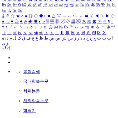
㎒
㎓
㎔
Ω
㏀
㏁
㎊
㎋
㎌
㏖
㏅
㎭
㎮
㎯
㏛
㎩
㎪
㎫
㎬
㏝
㏐
㏓
㏃
㏉
㏜
㏆
§
※
☆
★
○
●
◎
◇
◆
□
■
△
▽
→
←
↑
↓
↔
〓
◁
◀
▷
▶
♤
♠
♡
♥
♧
♣
⊙
◈
▣
◐
◑
▒
▤
▥
▨
▧
▦
▩
♨
☏
☎
☜
☞
¶
†
‡
↕
↗
↙
↖
↘
♭
♩
♪
♬
㉿
㈜
№
㏇
™
㏂
㏘
℡
＃
＆
＊
＠
ª
º
ⅰ
ⅱ
ⅲ
ⅳ
ⅴ
ⅵ
ⅶ
ⅷ
ⅸ
ⅹ
Ⅰ
Ⅱ
Ⅲ
Ⅳ
Ⅴ
Ⅵ
Ⅶ
Ⅷ
Ⅸ
Ⅹ
ا
ب
ت
ث
ج
ح
خ
د
ذ
ر
ز
س
ش
ص
ض
ط
ظ
ع
غ
ف
ق
ک
ل
م
ن
ه
و
ی
닫기
통합검색
국내학술논문
학위논문
해외학술논문
학술지