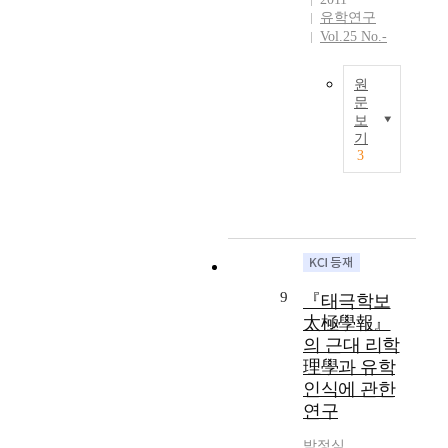
張
t
에
기
유학연구
丙
志
i
관
의
Vol.25 No.-
子
淵
n
심
대
·
之
g
이
표
丁
『
원
t
편
적
卯
朝
문
h
중
인
胡
보
鮮
B
e
되
유
亂
기
儒
e
i
어
학
3
帶
敎
i
n
고
적
來
淵
n
n
려
지
的
源
g
e
시
식
民
』
c
r
대
인
族
(
o
s
이
으
自
1
n
i
후
로
尊
9
n
d
조
평
9
心
『태극학보
1
e
e
선
가
的
太極學報』
7
c
o
시
받
喪
)
의 근대 리학
t
f
대
았
失
和
理學과 유학
e
t
를
다
和
河
인식에 관한
d
h
관
.
主
謙
b
연구
e
통
수
體
鎭
y
m
하
학
性
之
박정심
l