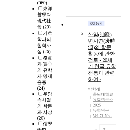
i
(960)
n
東洋
g
哲學과
(
現代社
B
會
(29)
o
기호
2
산암(汕巖)
o
학파의
변시연(邊時
k
철학사
淵)의 학문
o
상
(26)
활동에 관한
f
務實
검토 - 20세
C
과 實心
h
기 한국 유학
의 유학
a
전통과 관련
자 명재
n
하여 -
윤증
g
(24)
e
박학래
우암
충남대학교
s
송시열
유학연구소
)
2025
의 학문
o
유학연구
과 사상
f
Vol.71 No.-
(20)
C
儒學
o
n
硏究
원