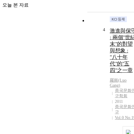
오늘 본 자료
4
激進與保
: 兩個"世
末"的對望
與想象 :
"八十年
代"的"五
四"之一章
羅崗(Luo
Gang)
중국문화
구학회
2011
중국문화
구
Vol.0 No.1