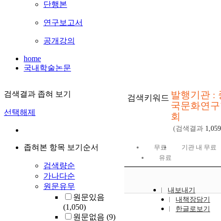
단행본
연구보고서
공개강의
home
국내학술논문
발행기관 : 
검색결과 좁혀 보기
검색키워드
국문화연구
선택해제
회
(검색결과
1,059
좁혀본 항목 보기순서
무료
기관 내 무료
유료
검색량순
가나다순
원문유무
내보내기
원문있음
내책장담기
(1,050)
한글로보기
원문없음
(9)