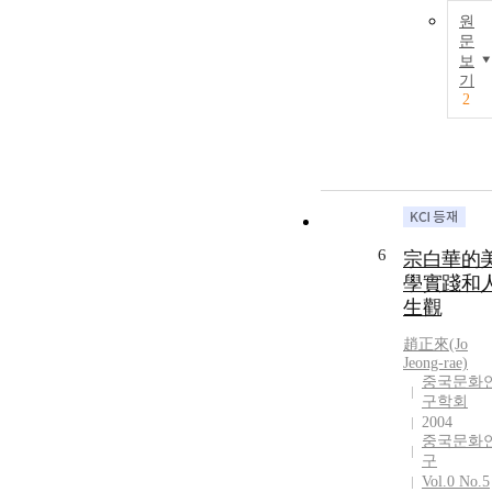
원
문
보
기
2
6
宗白華的
學實踐和
生觀
趙正來(Jo
Jeong-rae)
중국문화
구학회
2004
중국문화
구
Vol.0 No.5