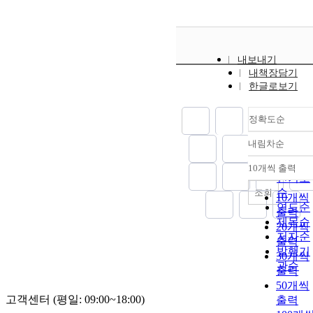
내보내기
내책장담기
한글로보기
정확도순
내림차순
정확도
순
10개씩 출력
내림차
인기도
순
조회
10개씩
연도순
출력
제목순
20개씩
저자순
출력
발행기
30개씩
관순
출력
50개씩
고객센터 (평일: 09:00~18:00)
출력