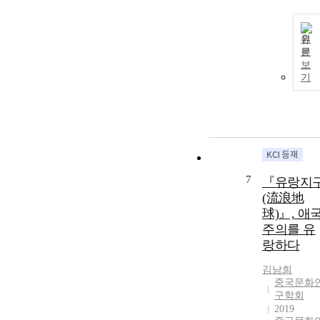
원
문
보
기
7
『유랑지
(流浪地
球)』, 애
주의를 유
랑하다
김남희
중국문화
구학회
2019