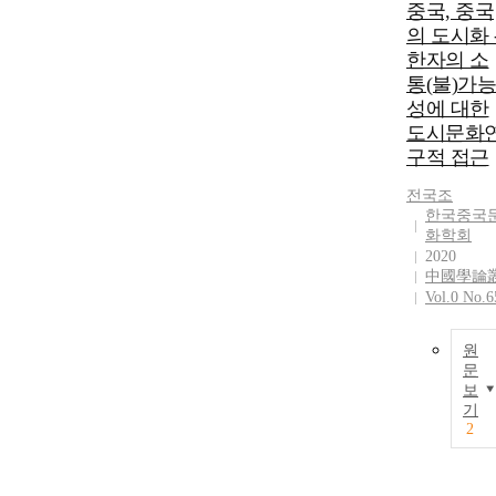
중국, 중국
의 도시화 
한자의 소
통(불)가능
성에 대한
도시문화
구적 접근
전국조
한국중국
화학회
2020
中國學論
Vol.0 No.6
원
문
보
기
2