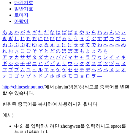
단위기호
일반기호
로마자
아랍어
あ
ぁ
か
が
さ
ざ
た
だ
な
は
ば
ぱ
ま
や
ゃ
ら
わ
ゎ
ん
い
ぃ
き
ぎ
し
じ
ち
ぢ
に
ひ
び
ぴ
み
り
う
ぅ
く
ぐ
す
ず
つ
づ
っ
ぬ
ふ
ぶ
ぷ
む
ゆ
ゅ
る
え
ぇ
け
げ
せ
ぜ
て
で
ね
へ
べ
ぺ
め
れ
お
ぉ
こ
ご
そ
ぞ
と
ど
の
ほ
ぼ
ぽ
も
よ
ょ
ろ
を
ア
ァ
カ
サ
ザ
タ
ダ
ナ
ハ
バ
パ
マ
ヤ
ャ
ラ
ワ
ヮ
ン
イ
ィ
キ
ギ
シ
ジ
チ
ヂ
ニ
ヒ
ビ
ピ
ミ
リ
ウ
ゥ
ク
グ
ス
ズ
ツ
ヅ
ッ
ヌ
フ
ブ
プ
ム
ユ
ュ
ル
エ
ェ
ケ
ゲ
セ
ゼ
テ
デ
ヘ
ベ
ペ
メ
レ
オ
ォ
コ
ゴ
ソ
ゾ
ト
ド
ノ
ホ
ボ
ポ
モ
ヨ
ョ
ロ
ヲ
―
http://chineseinput.net/
에서 pinyin(병음)방식으로 중국어를 변환
할 수 있습니다.
변환된 중국어를 복사하여 사용하시면 됩니다.
예시)
中文 을 입력하시려면
zhongwen
을 입력하시고 space를
누르시면됩니다.