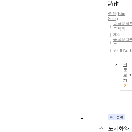
詩作
金鮮(Kim
Seon)
중국문화
구학회
2008
중국문화
구
Vol.0 No.1
원
문
보
기
2
10
도시화와