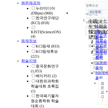
원문제공처
정확도순
누리미디어
(DBpia)
(960)
내림차순
정확도
한국연구재단
1
순
中國“十七
10개씩 출력
(KCI)
(818)
내림차
인기도
年”時期北
순
조회
韓文學譯
KISTI(ScienceON)
10개씩
연도순
(4)
研究
출력
등재정보
제목순
20개씩
손제
,
노정은
저자순
KCI등재
(833)
출력
중국문화
발행기
KCI등재후보
30개씩
구학회
관순
(221)
출력
2019
학술지명
50개씩
중국문화
중국문화연구
구
출력
(1,053)
Vol.0 No.4
100개
베이커리
(2)
출력
대한외과학회
원
학술대회 초록집
문
(1)
보
한국폐기물자
기
2
원순환학회 학술
대회
(1)