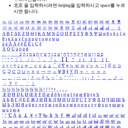
北京 을 입력하시려면
beijing
을 입력하시고 space를 누르
시면 됩니다.
ㅥ
ㅦ
ㅧ
ㅨ
ㅩ
ㅪ
ㅫ
ㅬ
ㅭ
ㅮ
ㅯ
ㅰ
ㅱ
ㅲ
ㅳ
ㅴ
ㅵ
ㅶ
ㅷ
ㅸ
ㅹ
ㅺ
ㅻ
ㅼ
ㅽ
ㅾ
ㅿ
ㆀ
ㆁ
ㆂ
ㆃ
ㆄ
ㆅ
ㆆ
ㆇ
ㆈ
ㆉ
ㆊ
ㆋ
ㆌ
ㆍ
ㆎ
Α
Β
Γ
Δ
Ε
Ζ
Η
Θ
Ι
Κ
Λ
Μ
Ν
Ξ
Ο
Π
Ρ
Σ
Τ
Υ
Φ
Χ
Ψ
Ω
α
β
γ
δ
ε
ζ
η
θ
ι
κ
λ
μ
ν
ξ
ο
π
ρ
σ
τ
υ
φ
χ
ψ
ω
á
à
Á
À
é
è
É
È
ç
Ç
ê
Ä
Ö
Ü
ä
ö
ü
ß
ְ
ֳ
ֲ
ֱ
ָ
ַ
ֵ
ֶ
ִ
ֹ
ּ
ֻ
ׂ
ׁ
ּ
ב
ה
נ
מ
צ
ת
ץ
ש
ד
ג
כ
ע
י
ח
ל
ך
ף
ק
ר
א
ט
ו
ן
ם
פ
‘
’
“
”
〔
〕
〈
〉
「
」
『
』
【
】
＂
（
）
［
］
｛
｝
±
×
÷
≠
≤
≥
∞
∴
♂
♀
∠
⊥
⌒
∂
∇
≡
≒
≪
≫
√
∽
∝
∵
∫
∬
∈
∋
⊆
⊇
⊂
⊃
∪
∩
∧
∨
￢
⇒
⇔
∀
∃
∮
∑
∏
＋
－
＜
＝
＞
、
。
·
‥
…
¨
〃
―
∥
＼
∼
´
～
ˇ
˘
˝
˚
˙
¸
˛
¡
¿
ː
！
＇
，
．
／
：
；
？
＾
＿
｀
｜
½
⅓
⅔
¼
¾
⅛
⅜
⅝
⅞
¹
²
³
⁴
ⁿ
₁
₂
₃
₄
Æ
Ð
Ħ
Ĳ
Ł
Ø
Œ
Þ
Ŧ
Ŋ
æ
đ
ð
ħ
ı
ĳ
ĸ
ŀ
ł
ø
œ
ß
þ
ŧ
ŋ
ŉ
А
Б
В
Г
Д
Е
Ё
Ж
З
И
Й
К
Л
М
Н
О
П
Р
С
Т
У
Ф
Х
Ц
Ч
Ш
Щ
Ъ
Ы
Ь
Э
Ю
Я
а
б
в
г
д
е
ё
ж
з
и
й
к
л
м
н
о
п
р
с
т
у
ф
х
ц
ч
ш
щ
ъ
ы
ь
э
ю
я
′
″
℃
Å
￠
￡
￥
¤
℉
‰
＄
％
Ｆ
￦
㎕
㎖
㎗
ℓ
㎘
㏄
㎣
㎤
㎥
㎦
㎙
㎚
㎛
㎜
㎝
㎞
㎟
㎠
㎡
㎢
㏊
㎍
㎎
㎏
㏏
㎈
㎉
㏈
㎧
㎨
㎰
㎱
㎲
㎳
㎴
㎵
㎶
㎷
㎸
㎹
㎀
㎁
㎂
㎃
㎄
㎺
㎻
㎽
㎾
㎿
㎐
㎑