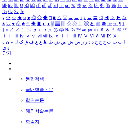
㎒
㎓
㎔
Ω
㏀
㏁
㎊
㎋
㎌
㏖
㏅
㎭
㎮
㎯
㏛
㎩
㎪
㎫
㎬
㏝
㏐
㏓
㏃
㏉
㏜
㏆
§
※
☆
★
○
●
◎
◇
◆
□
■
△
▽
→
←
↑
↓
↔
〓
◁
◀
▷
▶
♤
♠
♡
♥
♧
♣
⊙
◈
▣
◐
◑
▒
▤
▥
▨
▧
▦
▩
♨
☏
☎
☜
☞
¶
†
‡
↕
↗
↙
↖
↘
♭
♩
♪
♬
㉿
㈜
№
㏇
™
㏂
㏘
℡
＃
＆
＊
＠
ª
º
ⅰ
ⅱ
ⅲ
ⅳ
ⅴ
ⅵ
ⅶ
ⅷ
ⅸ
ⅹ
Ⅰ
Ⅱ
Ⅲ
Ⅳ
Ⅴ
Ⅵ
Ⅶ
Ⅷ
Ⅸ
Ⅹ
ا
ب
ت
ث
ج
ح
خ
د
ذ
ر
ز
س
ش
ص
ض
ط
ظ
ع
غ
ف
ق
ک
ل
م
ن
ه
و
ی
닫기
통합검색
국내학술논문
학위논문
해외학술논문
학술지