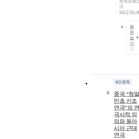
중국문화
구
Vol.0 No.4
원
문
보
기
2
8
중국 “청
민초 신조
연극”의 
극사적 의
의와 동아
시아 근대
연극