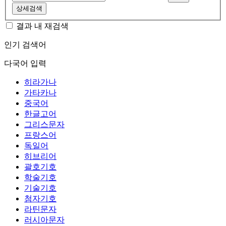
상세검색
결과 내 재검색
인기 검색어
다국어 입력
히라가나
가타카나
중국어
한글고어
그리스문자
프랑스어
독일어
히브리어
괄호기호
학술기호
기술기호
첨자기호
라틴문자
러시아문자