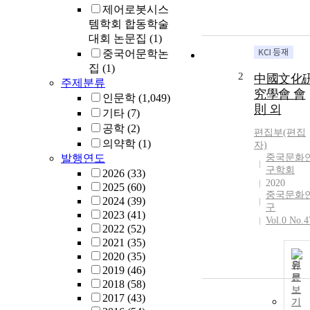
제어로봇시스
템학회 합동학술
대회 논문집
(1)
중국어문학논
집
(1)
2
中國文化
주제분류
究學會 會
인문학
(1,049)
則 외
기타
(7)
공학
(2)
편집부(편집
의약학
(1)
자)
발행연도
중국문화
구학회
2026
(33)
2020
2025
(60)
중국문화
2024
(39)
구
2023
(41)
Vol.0 No.4
2022
(52)
2021
(35)
2020
(35)
원
2019
(46)
문
2018
(58)
보
2017
(43)
기