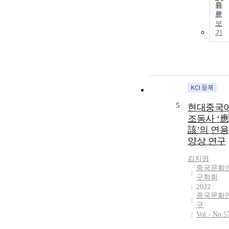
원
문
보
기
5
현대중국
조동사 ‘應
該’의 연용
양상 연구
김지영
중국문화
구학회
2022
중국문화
구
Vol.- No.5