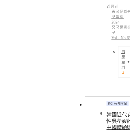
김종진
중국문화
구학회
2024
중국문화
구
Vol.- No.6
원
문
보
기
2
9
韓國近代
性吳孝媛
中國體驗