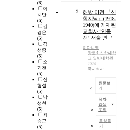
,
(6)
,
적
령
시
으
론
이
이
A
성
9
의
는
해방 이전 『신
로
변
론
치만
t
숙
역
이
한
화
학지남』(1918-
과
(6)
o
이
사
유
선
될
실
1940)에 게재된
김
n
란
가
는
행
세
천
교회사 ‘인물
경은
e
무
운
무
연
계
이
전’ 서술 연구
(5)
m
엇
데
엇
구
의
균
김
e
이
그
인
,
미
형
이다니엘
성중
n
며
리
가
한
래
을
장로회신학대학
(5)
t
교
스
?
국
를
교 일반대학원
이
소
,
회
도
”
2024
장
기
룬
기천
R
는
국내석사
의
질
로
다
전
(5)
e
어
친
문
교
리
인
신
d
떻
교
하
의
게
적
원문보
형섭
e
게
안
게
근
한
성
기
(5)
m
그
으
되
본
다
경
본
남
p
성
로
었
주
는
읽
목차
논
t
숙
성현
들
다
의
점
검색
기
문
i
을
(5)
어
.
조회
를
에
를
의
o
도
최
가
현
대
서
사
목
n
울
승근
음성듣
게
대
상
대
용
적
,
수
기
(5)
되
사
으
단
해