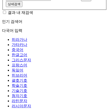
상세검색
결과 내 재검색
인기 검색어
다국어 입력
히라가나
가타카나
중국어
한글고어
그리스문자
프랑스어
독일어
히브리어
괄호기호
학술기호
기술기호
첨자기호
라틴문자
러시아문자