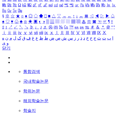
㎒
㎓
㎔
Ω
㏀
㏁
㎊
㎋
㎌
㏖
㏅
㎭
㎮
㎯
㏛
㎩
㎪
㎫
㎬
㏝
㏐
㏓
㏃
㏉
㏜
㏆
§
※
☆
★
○
●
◎
◇
◆
□
■
△
▽
→
←
↑
↓
↔
〓
◁
◀
▷
▶
♤
♠
♡
♥
♧
♣
⊙
◈
▣
◐
◑
▒
▤
▥
▨
▧
▦
▩
♨
☏
☎
☜
☞
¶
†
‡
↕
↗
↙
↖
↘
♭
♩
♪
♬
㉿
㈜
№
㏇
™
㏂
㏘
℡
＃
＆
＊
＠
ª
º
ⅰ
ⅱ
ⅲ
ⅳ
ⅴ
ⅵ
ⅶ
ⅷ
ⅸ
ⅹ
Ⅰ
Ⅱ
Ⅲ
Ⅳ
Ⅴ
Ⅵ
Ⅶ
Ⅷ
Ⅸ
Ⅹ
ا
ب
ت
ث
ج
ح
خ
د
ذ
ر
ز
س
ش
ص
ض
ط
ظ
ع
غ
ف
ق
ک
ل
م
ن
ه
و
ی
닫기
통합검색
국내학술논문
학위논문
해외학술논문
학술지