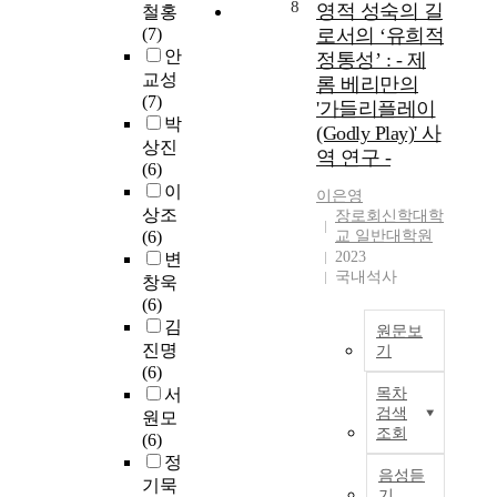
o
8
이
으
영적 성숙의 길
연
실
철홍
용
o
다
로
구
을
(7)
로서의 ‘유희적
하
d
.
겪
는
인
안
는
정통성’ : - 제
,
사
으
이
식
것
교성
롬 베리만의
T
람
면
미
시
이
(7)
'가들리플레이
h
들
서
많
킨
아
박
(Godly Play)' 사
e
은
“
이
다
닌
상진
역 연구 -
B
하
하
진
는
영
(6)
o
나
나
행
점
적
이
이은영
o
님
님
되
에
차
상조
장로회신학대학
k
의
께
었
서
원
(6)
교 일반대학원
o
이
서
다
마
을
2023
변
f
름
고
.
음
국내석사
견
창욱
R
으
난
미
을
지
(6)
e
로
을
국
아
하
김
원문보
v
세
세
의
프
는
진명
기
e
례
상
근
게
성
(6)
l
본
를
가
본
한
경
서
목차
a
논
받
운
주
다
해
검색
원모
t
문
음
데
의
.
석
조회
(6)
i
은
으
허
를
한
방
정
o
‘
로
락
대
편
음성듣
법
기묵
n
영
성
하
기
상
으