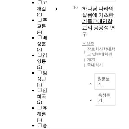
은
K
있
고
며
회
로
히
야
해
10
i
는
하나님 나라의
재길
하
의
한
희
한
방
n
가
(4)
샬롬에 기초한
나
급
선
망
다
이
g
’
주
님
변
기독교대안학
행
적
.
전
d
라
교돈
나
하
연
이
교의 공공성 연
『
o
는
(4)
라
는
구
다
이
구
신
m
물
배
의
사
,
.
를
학
a
음
미
회
정훈
그
이
조성주
위
지
n
을
래
적
(3)
장로회신학대학
리
희
해
남
d
제
교 일반대학원
를
,
김
고
망
오
』
P
롬
2023
향
경
영동
둘
이
리
(
국내석사
r
베
해
제
(2)
모
그
겐
1
i
리
나
적
임
두
리
,
9
e
만
아
여
를
스
성빈
존
원문보
1
s
의
가
건
대
도
(2)
기
카
8
t
가
게
속
상
교
임
시
오
-
,
들
된
에
음성듣
으
신
희국
안
늘
1
S
리
기
다
서
로
앙
(2)
두
날
9
h
플
.
점
한
이
유
인
한
4
e
레
이
점
선
가
물
해룡
국
0
d
이
처
더
행
지
의
(2)
교
)
B
이
럼
많
연
는
생
송
육
동
l
론