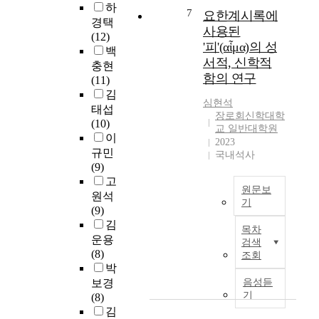
하
도
고
두
질
7
자
요한계시록에
경택
의
난
고
문
는
사용된
(12)
몸
이
있
이
성
'피'(αἷμα)의 성
백
에
존
다
아
경
서적, 신학적
충현
접
재
.
닌
해
함의 연구
(11)
붙
한
가
석
김
임
다
본
생
에
심현석
태섭
되
.
연
각
서
장로회신학대학
(10)
어
논
구
한
이
교 일반대학원
이
새
자
의
다
성
2023
규민
로
는
대
.
국내석사
중
(9)
운
이
상
이
심
고
삶
러
인
질
의
원문보
을
한
원석
근
문
객
기
시
고
(9)
본
은
관
α
작
난
김
주
질
적
목차
ἷ
하
을
운용
의
문
방
검색
μ
게
직
(8)
에
과
법
조회
α
하
-
박
대
는
론
,
는
간
한
다
보경
음성듣
만
B
사
접
기
선
른
(8)
을
l
건
적
행
현
김
사