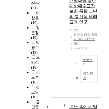
개념화를 통한
진봉
에
키
기
대한예수교장
(21)
서
는
록
로회 통합 교단
이
시
사
된
의 통전적 세례
작
회
창호
하
교육 연구
하
는
(19)
나
여
무
김
님
서가영
2
엇
문경
의
장로회신학대학
0
인
(19)
말
교 일반대학원
세
가
박
씀
2024
기
’
이
경수
국내박사
미
,
라
(18)
국
‘
는
오
원문보
의
모
점
방식
기
근
두
에
(18)
세
본
가
서
김
음성듣
례
주
번
인
도훈
기
는
의
영
간
(16)
예
에
하
의
김
수
큰
는
지
도일
님
영
사
성
(16)
의
향
회
적
홍
죽
을
는
6
,
고난 속에서 발
인종