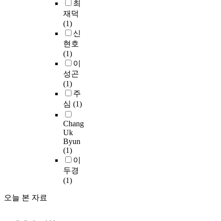
a
적
최
인
를
세
해
서
시
g
으
간
선
재덕
기
계
석
로
기
u
로
의
포
(1)
독
와
과
단
한
e
부
삶
하
신
교
현
존
절
국
,
름
속
는
현호
역
실
카
되
교
T
받
에
중
(1)
사
사
시
어
회
h
은
오
요
이
가
이
안
공
구
e
소
고
한
운
에
성곤
이
격
성
N
명
있
역
데
는
(1)
삶
하
원
e
으
음
할
나
극
주
으
는
들
w
로
을
을
타
도
심
(1)
로
현
에
a
서
계
감
났
의
,
실
게
n
,
시
당
던
긴
Chang
신
이
제
d
근
하
하
Uk
기
장
학
다
시
O
래
Byun
며
고
독
감
으
.
하
l
에
(1)
,
있
교
이
로
또
고
d
는
이
부
다
신
존
읽
한
자
T
‘
두경
활
.
학
재
어
’
한
e
교
(1)
의
그
을
한
낸
앎
이
s
육
생
러
평
다
사
‘
상
오늘 본 자료
t
’
명
나
가
.
중
자
적
a
이
으
많
하
이
적
체
인
m
라
로
은
기
긴