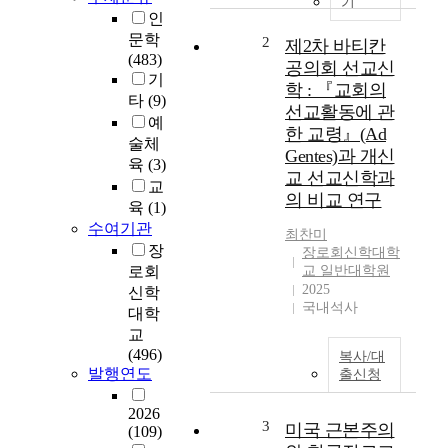
기
인
겐
,
문학
2
제2차 바티칸
존
(483)
공의회 선교신
카
기
학 : 『교회의
시
타
(9)
선교활동에 관
안
예
한 교령』(Ad
,
술체
Gentes)과 개신
폴
육
(3)
교 선교신학과
스
교
의 비교 연구
콧
육
(1)
윌
수여기관
최찬미
슨
장
장로회신학대학
에
로회
교 일반대학원
관
2025
신학
한
국내석사
대학
문
교
헌
(496)
복사/대
연
발행연도
출신청
구
와
2026
비
3
미국 근본주의
(109)
교