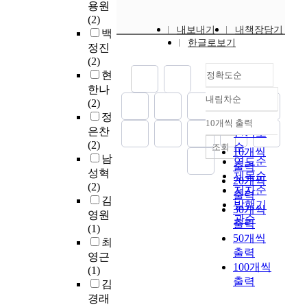
세
은
구
힘
애
용원
의
안
o
을
례
사
도
이
,
(2)
현
에
o
통
는
람
내보내기
내책장담기
있
자
신
백
실
소
d
해
은
이
한글로보기
는
,
학
정진
은
개
,
고
혜
고
데
날
,
(2)
위
된
B
찰
의
난
,
마
성
현
정확도순
기
교
l
해
사
으
본
다
경
한나
와
회
o
보
건
로
논
그
내림차순
해
(2)
갈
정확도
사
o
는
이
말
문
리
석
정
등
순
‘
d
것
10개씩 출력
며
미
은
스
내림차순
을
그
은찬
인기도
인
g
을
종
암
미
도
살
자
(2)
순
물
조회
u
목
10개씩
말
은
국
인
펴
체
남
전
연도순
i
적
출력
론
고
의
을
보
이
성혁
’
제목순
l
으
적
통
20개씩
근
살
며
다
(2)
서
저자순
t
로
인
과
출력
본
게
그
.
김
술
발행기
,
하
사
절
주
하
30개씩
관
공
영원
양
P
였
관순
건
망
의
는
출력
계
동
(1)
상
u
다
이
을
와
원
들
50개씩
체
최
을
n
.
다
경
한
동
을
출력
성
영근
파
i
.
험
국
력
고
100개씩
을
(1)
악
s
신
또
한
장
이
찰
출력
상
김
하
h
앙
한
다
로
기
해
실
면
경래
m
안
세
.
교
도
본