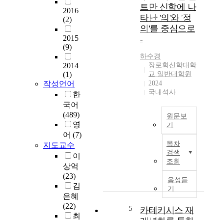
의
트만 신학에 나
진
2016
방
타난 '의'와 '정
(2)
기
향
의'를 중심으로
독
성
2015
-
교
에
(9)
신
대
하수경
학
해
2014
장로회신학대학
은
모
(1)
교 일반대학원
무
색
작성언어
2024
엇
한
국내석사
한
이
다
국어
고
.
(489)
원문보
어
성
영
기
디
경
어
(7)
서
‘
은
목차
지도교수
왔
공
하
검색
이
는
동
나
조회
상억
지
의
님
(23)
에
선
의
음성듣
김
대
을
감
기
은혜
한
증
동
(22)
질
진
으
5
카테키시스 재
최
문
시
로