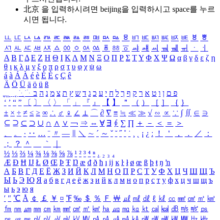
北京 을 입력하시려면
beijing
을 입력하시고 space를 누르
시면 됩니다.
ㅥ
ㅦ
ㅧ
ㅨ
ㅩ
ㅪ
ㅫ
ㅬ
ㅭ
ㅮ
ㅯ
ㅰ
ㅱ
ㅲ
ㅳ
ㅴ
ㅵ
ㅶ
ㅷ
ㅸ
ㅹ
ㅺ
ㅻ
ㅼ
ㅽ
ㅾ
ㅿ
ㆀ
ㆁ
ㆂ
ㆃ
ㆄ
ㆅ
ㆆ
ㆇ
ㆈ
ㆉ
ㆊ
ㆋ
ㆌ
ㆍ
ㆎ
Α
Β
Γ
Δ
Ε
Ζ
Η
Θ
Ι
Κ
Λ
Μ
Ν
Ξ
Ο
Π
Ρ
Σ
Τ
Υ
Φ
Χ
Ψ
Ω
α
β
γ
δ
ε
ζ
η
θ
ι
κ
λ
μ
ν
ξ
ο
π
ρ
σ
τ
υ
φ
χ
ψ
ω
á
à
Á
À
é
è
É
È
ç
Ç
ê
Ä
Ö
Ü
ä
ö
ü
ß
ְ
ֳ
ֲ
ֱ
ָ
ַ
ֵ
ֶ
ִ
ֹ
ּ
ֻ
ׂ
ׁ
ּ
ב
ה
נ
מ
צ
ת
ץ
ש
ד
ג
כ
ע
י
ח
ל
ך
ף
ק
ר
א
ט
ו
ן
ם
פ
‘
’
“
”
〔
〕
〈
〉
「
」
『
』
【
】
＂
（
）
［
］
｛
｝
±
×
÷
≠
≤
≥
∞
∴
♂
♀
∠
⊥
⌒
∂
∇
≡
≒
≪
≫
√
∽
∝
∵
∫
∬
∈
∋
⊆
⊇
⊂
⊃
∪
∩
∧
∨
￢
⇒
⇔
∀
∃
∮
∑
∏
＋
－
＜
＝
＞
、
。
·
‥
…
¨
〃
―
∥
＼
∼
´
～
ˇ
˘
˝
˚
˙
¸
˛
¡
¿
ː
！
＇
，
．
／
：
；
？
＾
＿
｀
｜
½
⅓
⅔
¼
¾
⅛
⅜
⅝
⅞
¹
²
³
⁴
ⁿ
₁
₂
₃
₄
Æ
Ð
Ħ
Ĳ
Ł
Ø
Œ
Þ
Ŧ
Ŋ
æ
đ
ð
ħ
ı
ĳ
ĸ
ŀ
ł
ø
œ
ß
þ
ŧ
ŋ
ŉ
А
Б
В
Г
Д
Е
Ё
Ж
З
И
Й
К
Л
М
Н
О
П
Р
С
Т
У
Ф
Х
Ц
Ч
Ш
Щ
Ъ
Ы
Ь
Э
Ю
Я
а
б
в
г
д
е
ё
ж
з
и
й
к
л
м
н
о
п
р
с
т
у
ф
х
ц
ч
ш
щ
ъ
ы
ь
э
ю
я
′
″
℃
Å
￠
￡
￥
¤
℉
‰
＄
％
Ｆ
￦
㎕
㎖
㎗
ℓ
㎘
㏄
㎣
㎤
㎥
㎦
㎙
㎚
㎛
㎜
㎝
㎞
㎟
㎠
㎡
㎢
㏊
㎍
㎎
㎏
㏏
㎈
㎉
㏈
㎧
㎨
㎰
㎱
㎲
㎳
㎴
㎵
㎶
㎷
㎸
㎹
㎀
㎁
㎂
㎃
㎄
㎺
㎻
㎽
㎾
㎿
㎐
㎑