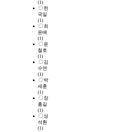
한
서
(1)
e
에
례
이
의
하
다
채
장
한
n
서
는
런
근
다
.
개
로
국일
t
자
예
상
본
.
오
인
회
(1)
f
라
수
황
주
리
의
신
최
o
가
그
에
의
그
겐
성
학
윤배
r
는
리
서
모
러
의
공
교
(1)
I
것
스
한
두
나
삶
만
의
윤
n
은
도
국
를
고
과
을
신
철호
n
그
의
교
대
백
신
추
학
(1)
o
리
복
회
상
하
학
구
잡
김
c
스
음
는
으
였
이
하
지
e
도
수연
으
설
로
듯
담
고
인
n
인
(1)
로
교
해
이
겨
,
『
t
들
박
실
를
서
믿
있
교
신
B
이
세훈
현
통
비
음
는
사
학
l
개
(1)
된
해
교
안
그
와
지
o
인
장
하
희
연
에
의
학
남
o
적
흥길
나
망
구
서
삼
생
』
d
,
(1)
님
의
하
인
중
,
이
,
공
성
나
메
였
식
적
부
식
P
동
석환
라
시
다
하
성
모
민
l
체
(1)
가
지
.
는
경
가
지