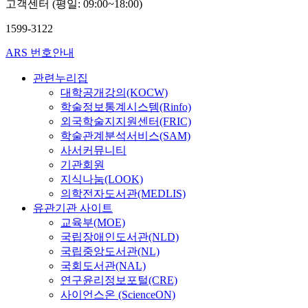
성
고객센터 (평일: 09:00~18:00)
도
신
e
는
우
경
위
장
경
문
앙
n
관
리
우
한
감
1599-3122
해
제
인
t
점
를
희
여
은
석
풀
물
s
을
ARS 번호안내
향
망
러
성
을
기
상
,
넘
하
을
가
도
연
와
을
관련누리집
B
어
게
제
지
와
구
성
추
대학공개강의(KOCW)
i
‘
한
시
방
교
하
적
적
b
영
학술정보통계시스템(Rinfo)
다
하
법
회
며
위
하
l
적
외국학술지지원센터(FRIC)
.
는
론
를
그
주
는
i
형
학술관계분석서비스(SAM)
세
설
이
절
들
로
데
c
성
사서커뮤니티
례
교
있
망
의
파
있
a
’
를
들
기관회원
다
하
성
커
다
l
,
받
은
지식나눔(LOOK)
.
게
경
팔
.
T
또
는
형
본
만
의학전자도서관(MEDLIS)
해
머
논
h
는
순
식
연
들
유관기관 사이트
석
가
문
e
‘
간
적
구
고
이
교육부(MOE)
말
의
o
그
개
이
는
,
전
국립장애인도서관(NLD)
한
질
l
리
인
거
데
무
인
국립중앙도서관(NL)
사
문
o
스
은
나
이
력
적
국회도서관(NAL)
랑
은
g
도
자
일
비
화
성
의
연구윤리정보포털(CRE)
세
y
인
신
반
드
시
경
관
사이언스온 (ScienceON)
가
.
형
의
적
보
키
읽
계