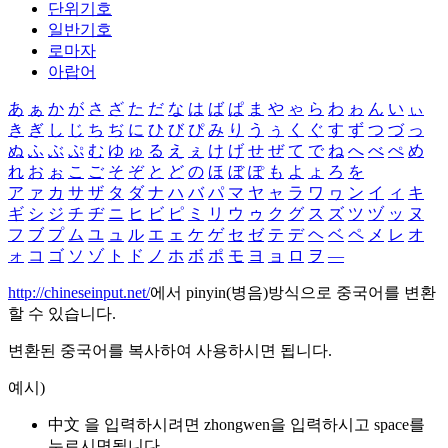
단위기호
일반기호
로마자
아랍어
あ
ぁ
か
が
さ
ざ
た
だ
な
は
ば
ぱ
ま
や
ゃ
ら
わ
ゎ
ん
い
ぃ
き
ぎ
し
じ
ち
ぢ
に
ひ
び
ぴ
み
り
う
ぅ
く
ぐ
す
ず
つ
づ
っ
ぬ
ふ
ぶ
ぷ
む
ゆ
ゅ
る
え
ぇ
け
げ
せ
ぜ
て
で
ね
へ
べ
ぺ
め
れ
お
ぉ
こ
ご
そ
ぞ
と
ど
の
ほ
ぼ
ぽ
も
よ
ょ
ろ
を
ア
ァ
カ
サ
ザ
タ
ダ
ナ
ハ
バ
パ
マ
ヤ
ャ
ラ
ワ
ヮ
ン
イ
ィ
キ
ギ
シ
ジ
チ
ヂ
ニ
ヒ
ビ
ピ
ミ
リ
ウ
ゥ
ク
グ
ス
ズ
ツ
ヅ
ッ
ヌ
フ
ブ
プ
ム
ユ
ュ
ル
エ
ェ
ケ
ゲ
セ
ゼ
テ
デ
ヘ
ベ
ペ
メ
レ
オ
ォ
コ
ゴ
ソ
ゾ
ト
ド
ノ
ホ
ボ
ポ
モ
ヨ
ョ
ロ
ヲ
―
http://chineseinput.net/
에서 pinyin(병음)방식으로 중국어를 변환
할 수 있습니다.
변환된 중국어를 복사하여 사용하시면 됩니다.
예시)
中文 을 입력하시려면
zhongwen
을 입력하시고 space를
누르시면됩니다.