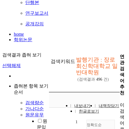
단행본
연구보고서
공개강의
home
학위논문
검색결과 좁혀 보기
연
발행기관 : 장로
검색키워드
관
회신학대학교 일
선택해제
검
반대학원
색
(검색결과
496
건)
어
좁혀본 항목 보기
추
순서
천
검색량순
이
내보내기
내책장담기
가나다순
검
한글로보기
원문유무
색
원
1
어
정확도순
문있