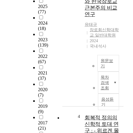
와 한국장로교
연
2025
근본주의 비교
구
(77)
연구
를
통
2024
유태규
해
(18)
장로회신학대학
‘
교 일반대학원
설
2023
2024
교
(139)
국내석사
를
2022
위
원문보
(67)
한
기
전
2021
본
인
목차
(37)
논
적
검색
문
성
조회
2020
은
경
(7)
한
읽
음성듣
국
기
기
2019
장
와
(9)
로
설
4
회복적 정의의
교
교
2017
신학적 토대 연
가
’
(21)
구 : - 위르겐 몰
가