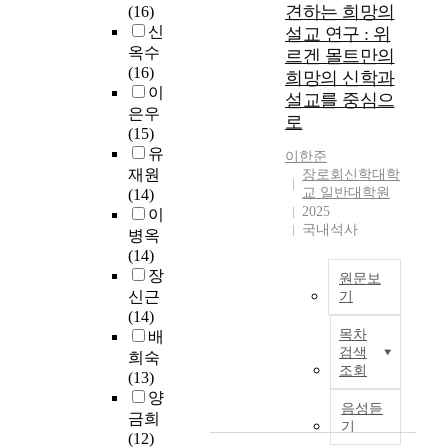
음
받
무
이
견하는 희망의
(16)
과
은
엇
성
신
설교 연구 : 위
부
것
인
적
옥수
르겐 몰트만의
활
을
가
차
(16)
희망의 신학과
에
알
’
원
이
설교를 중심으
참
고
,
을
은우
로
여
그
오
넘
(15)
하
과
늘
어
유
이한준
는
정
날
선
재원
장로회신학대학
예
을
교
영
교 일반대학원
(14)
식
역
회
적
2025
이
으
사
와
차
국내석사
병옥
로
적
세
원
(14)
,
으
상
이
장
원문보
옛
로
모
있
신근
기
사
고
두
다
(14)
람
세
찰
를
.
목차
배
은
상
하
들
그
검색
희숙
죽
에
는
썩
러
조회
(13)
고
는
데
이
므
양
그
다
배
게
로
음성듣
금희
리
양
경
하
설
기
(12)
스
한
을
는
교