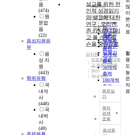
로
설교를 위한 전
음
많
내림차순
정확도
(474)
인적 성경읽기
이
순
원
와 설교에 대한
10개씩 출력
내림차순
본
인기도
문없
연구 : 오리겐,
자
순
조회
음
10개씩
존 카시안 그리
료
연도순
(22)
출력
고 폴 스콧 윌
제목순
음성지원유
20개씩
슨을 중심으로
저자순
무
출력
발행기
활
음
김지현
30개씩
관순
용
성 지
장로회신학대학
출력
교 일반대학원
도
원
50개씩
2023
높
(443)
출력
국내석사
학위유형
은
100개씩
자
국
출력
료
내석
원문보
기
사
(448)
본
목차
국
논
검색
내박
문
조회
사
은
(48)
오
음성듣
주제분류
리