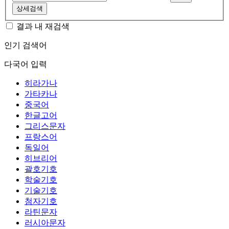
상세검색
결과 내 재검색
인기 검색어
다국어 입력
히라가나
가타카나
중국어
한글고어
그리스문자
프랑스어
독일어
히브리어
괄호기호
학술기호
기술기호
첨자기호
라틴문자
러시아문자