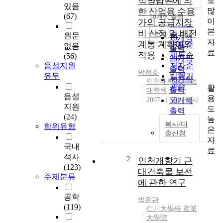
적방법론에 의
로
정확도
있음
많
한 산업용 수용
순
(67)
10개씩 출력
내림차순
이
가의 공급지장
인기도
본
비 산정 및 배전
순
조회
원문
10개씩
자
계통 계획에의
연도순
없음
출력
료
적용
제목순
(56)
20개씩
음성지원
저자순
출력
박정호
유무
발행기
30개씩
인천대학교 산업
관순
활
출력
대학원
음성
용
2007
50개씩
국내석사
지원
도
출력
(24)
높
100개씩
복사/대
학위유형
은
출력
출신청
자
국내
료
석사
2
인천개항기 근
(123)
대건축물 보전
주제분류
에 관한 연구
공학
박운관
(119)
仁川大學校 産業
大學院