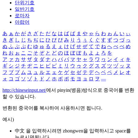
단위기호
일반기호
로마자
아랍어
あ
ぁ
か
が
さ
ざ
た
だ
な
は
ば
ぱ
ま
や
ゃ
ら
わ
ゎ
ん
い
ぃ
き
ぎ
し
じ
ち
ぢ
に
ひ
び
ぴ
み
り
う
ぅ
く
ぐ
す
ず
つ
づ
っ
ぬ
ふ
ぶ
ぷ
む
ゆ
ゅ
る
え
ぇ
け
げ
せ
ぜ
て
で
ね
へ
べ
ぺ
め
れ
お
ぉ
こ
ご
そ
ぞ
と
ど
の
ほ
ぼ
ぽ
も
よ
ょ
ろ
を
ア
ァ
カ
サ
ザ
タ
ダ
ナ
ハ
バ
パ
マ
ヤ
ャ
ラ
ワ
ヮ
ン
イ
ィ
キ
ギ
シ
ジ
チ
ヂ
ニ
ヒ
ビ
ピ
ミ
リ
ウ
ゥ
ク
グ
ス
ズ
ツ
ヅ
ッ
ヌ
フ
ブ
プ
ム
ユ
ュ
ル
エ
ェ
ケ
ゲ
セ
ゼ
テ
デ
ヘ
ベ
ペ
メ
レ
オ
ォ
コ
ゴ
ソ
ゾ
ト
ド
ノ
ホ
ボ
ポ
モ
ヨ
ョ
ロ
ヲ
―
http://chineseinput.net/
에서 pinyin(병음)방식으로 중국어를 변환
할 수 있습니다.
변환된 중국어를 복사하여 사용하시면 됩니다.
예시)
中文 을 입력하시려면
zhongwen
을 입력하시고 space를
누르시면됩니다.