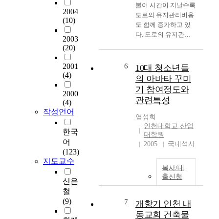
불어 시간이 지날수록
2004
도로의 유지관리비용
(10)
도 함께 증가하고 있
다. 도로의 유지관리
2003
비용에 대한 예산 확
(20)
보는 건설비의 일정비
율로 정하고 있는 것
2001
6
10대 청소년들
이 국내의 실정이다.
(4)
의 아바타 꾸미
유지관리비용의 집행
기 참여정도와
2000
은 도로포장상태에 대
관련특성
(4)
한 정량적인 자료가
작성언어
없이 확보된 예산을
염성희
해당연도에 소진해야
인천대학교 산업
한국
하고 또한, 내년 예산
대학원
어
은 과거에 행하여 왔
2005
국내석사
(123)
던 추세에 맞추어서
지도교수
설정하고 집행되는 악
복사/대
순환이 거듭되고 있
출신청
신은
다. 이러한 문제점들
철
을 파악하고 합리적인
(9)
예산계획을 위하여 인
7
개항기 인천 내
천광역시를 중심으로
동교회 건축물