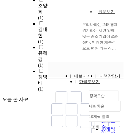
토양오염원에 대한 관
질 전반에 대한 내용
도
조양
last year. Incheon city
리 및 오염경로를 파
중에서 한계비용을 이
사
희
haven't use pavement
원문보기
악하여 오염된 토양을
용해 고조파를 비용으
회
(1)
management
개선할수 있으리라 판
로써 처리하는 방법을
전
system(PMS) and the
단된다. 이는 인천지
우리나라는 IMF 경제
제시하고 한계비용을
반
김내
role of performance
역에 산재된 기업들로
위기라는 시련 앞에
최소화 할 수 있는 방
에
현
service index(PSI). It
부터 비정상적으로 배
많은 중소기업이 쓰러
법으로 최적의 필터적
걸
(1)
means that municipal
출되는 오염물질을 관
졌다. 이러한 계속적
용 위치산정 방법에
쳐
authorities can't
리하는 데 효율적으로
으로 변해 가는 산업
대한 연구를 하였다.
지
유혜
estimate about
활용될 수 있다. 그러
사회에 기업이 이겨내
그리고 위의 방법으로
대
경
maintenance and
나, 현재 인천지역의
기 위해서는 고객의
결정되어진 필터의 위
한
(1)
management cost. If
토양오염 현황을 구체
요구를 만족시켜 경쟁
치가 최적인지 여부를
영
municipal authorities
적으로 파악할 수 있
력을 확보하여야 한
증명하기 위해서 전력
향
내보내기
내책장담기
정영
want to save budget,
는 토양오염도는 없는
다. 기업은 고객만족
계통 분석프로그램인
을
한글로보기
배
have to introduce PMS
상황이며 이는 기업의
을 위해서는 품질경영
EDSA의 고조파분석
미
(1)
and PSI lay down a
친환경적 운영을 위해
체제를 수립하고 이를
기능을 이용하여 실
친
law.
필수적이고, 기업의
전개하여야 하는데,
정확도순
계통에 적용하였다.
종
오늘 본 자료
환경정보지원을 위해
본 연구에서는 오늘날
본 연구는 전력경쟁시
교
내림차순
선행되어야 할 문제이
품질경영의 최고의 적
정확도
장체제하에서의 전력
를
다. 따라서, 본 연구는
용기법으로 자리 잡은
순
품질의 문제 중 고조
10개씩 출력
빼
내림차순
인천지역의 토양오염
6시그마 활동의 중소
인기도
파의 문제를 비용으로
놓
측정망을 이용하여 인
기업에서의 전개 방법
순
조회
써 적용하여 음의 가
을
10개씩
천지역의 토양오염 상
에 대하여 살펴보았으