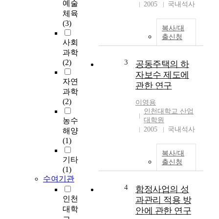
예술
2005
국내석사
체육
(3)
복사/대
출신청
사회
과학
(2)
3
공동주택의 하
자보수 제도에
자연
관한 연구
과학
(2)
이영용
인천대학교 산업
농수
대학원
2005
국내석사
해양
(1)
복사/대
기타
출신청
(1)
수여기관
4
함정사업의 성
인천
과관리 적용 방
대학
안에 관한 연구