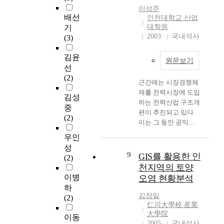
서
계를 보였다. 따라서
이성준
구
배선
인천광역시의 포장유
인천대학교 산업
문
대학원
기
지관리비는 도로 건설
물
2003
국내석사
(3)
비 예산의 일정한 배
및
분 또는 전년도 예산
서
김윤
에 대비하여 과거에
원문보기
구
선
집행된 비용 등을 감
양
(2)
안하였지만, 도로의
근간에는 시장경쟁체
식
연장이나 도로포장상
제를 전력시장에 도입
의
김성
태에 대한 정량적인
하는 전력산업 구조개
근
중
자료 근거를 통하여
편이 추진되고 있다.
대
(2)
도로 유지 관리비가
이는 그 동안 공익성
건
책정되지 않았다는 것
과 국민 경제적인 관
축
우인
을 알 수 있었다. 인천
점에서 전형적인 규제
물
성
광역시가 도로의 PMS
산업으로 분류되어 온
9
유
GIS를 활용한 인
(2)
실시와 정량적인 자료
전력산업이 자유 경쟁
입
천지역의 토양
가 구축된다면 합리적
체제로의 전환을 의미
에
이병
인 예산의 산정이 될
오염 현황분석
하는 것이기도 하다.
길
하
것이고, PMS의 활용
전력시장의 변화는 기
목
김장일
(2)
과 도로의 유지관리
존의 전력계통에 비해
이
仁川大學校 産業
보수를 위한 각 도로
서 많은 차이점이 있
大學院
었
이동
노선별 공용성 등급의
기 때문에 그에 따라
2005
국내석사