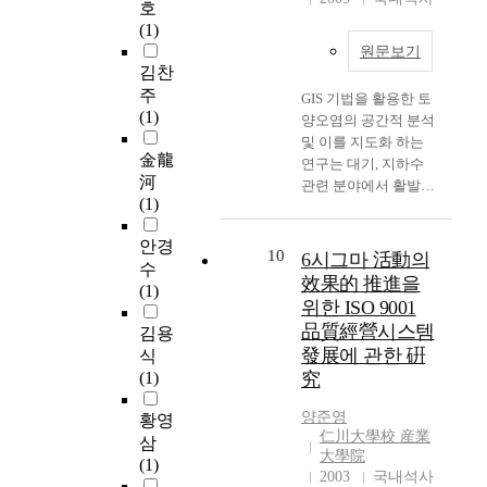
다
호
결정이 필요하다고 사
서 많은 규제와 제도
.
(1)
료된다. This study is
의 적용이 필요하다.
특
analysis of
원문보기
이러한 규제와 제도
히
김찬
maintenance and
중 최근 전력품질에
인
주
management cost in
GIS 기법을 활용한 토
대한 문제가 중요시되
천
(1)
Incheon city. These are
양오염의 공간적 분석
고 있는데 이것은 전
을
10 years budget data
및 이를 지도화 하는
력·전자 기술의 발전
통
金龍
and maintenance cost
연구는 대기, 지하수
과 통신산업의 발전에
해
河
from 1991 to 2002 in
관련 분야에서 활발하
따라서 전력변환 장치
들
(1)
Incheon city, and
게 진행되고 있다. 그
나 비선형 부하들의
어
analyse statistics.
러나, 토양오염에 대
사용이 증가하였고 이
온
안경
Maintenance cost of
한 부분은 지형자료등
10
것이 원인이 되어서
6시그마 活動의
여
수
the budget depend on
GIS 기초자료의 DB
전력의 품질을 저하시
效果的 推進을
러
(1)
the construction
부족 등으로 아직 미
키고 양질의 전력을
위한 ISO 9001
가
budget in Incheon
흡한 상태이며, 좀더
요구하는 수용가의 수
지
品質經營시스템
김용
city. Because
많은 연구가 필요한
가 늘어났기 때문이
외
發展에 관한 硏
식
municipal authorities
실정이다. 따라서, 오
다. 본 논문에서는 현
래
(1)
haven't quantitative
究
염된 토양을 개선하기
재 운용하고 있는 광
문
data of road
위한 기초작업으로
명경륜장의 실 계통의
화
양준영
황영
maintenance. They
GIS기법을 활용하여
자료를 근거로 하여
중
仁川大學校 産業
삼
just compared with
토양오염도를 작성함
계통모델을 구성하고
大學院
에
(1)
last year maintenance
으로서 이를 토대로
본 연구에서는 전력품
2003
국내석사
서
and management cost