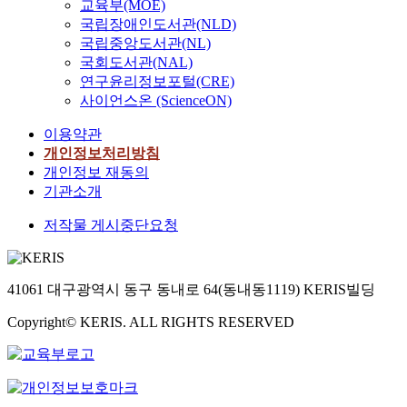
교육부(MOE)
전법, 관련문헌 등을
타났다. 기업은 각 프
many different things
인
국립장애인도서관(NLD)
통해 연구에 필요한
로세스별 6시그마 활
from existing power
천
국립중앙도서관(NL)
자료를 조사하였고,
동을 통하여 개선을
system so we need
이
환경부와 지역에서 운
하고 표준화하며 품질
국회도서관(NAL)
many rules and
한
영하는 토양오염 측정
경영시스템화 하므로
연구윤리정보포털(CRE)
systems to control it.
국
망 자료를 관련 관청,
서 지속적 개선을 이
사이언스온 (ScienceON)
In this rules and
서
연구소에서 획득하였
루게 되는 것이다. 이
systems, The power
양
이용약관
다. 획득한 자료를 분
러한 프로세스별 개선
quality has been dealt
종
석하여 오염물질의 변
을 통하여 기업은 경
개인정보처리방침
with a important
교
화추이 등에 대하여
영성과를 높일 수 있
개인정보 재동의
subject. One reason is
의
그래프로 작성하였다.
다. 본 연구의 설문 분
기관소개
that as the technology
발
본 연구에서는 인천광
석 결과 최고경영자의
of power and
상
저작물 게시중단요청
역시내의 토양오염측
리더십을 가장 중요한
electronic and also
지
정 자료를 수집하고
것으로 나타났으며 이
communication
로
이를 GIS에 활용 가능
를 개선하기 위해서
industry are developed
자
한 공간데이터베이스
기업의 최고경영자의
we have increasingly
리
41061 대구광역시 동구 동내로 64(동내동1119) KERIS빌딩
로 구축하고 공간추정
품질경영에 적극적으
used converter and
매
기법을 이용하여 인천
로 참여하여야 한다.
non-linear loads.
Copyright© KERIS. ALL RIGHTS RESERVED
김
지역 토양오염현황 분
최고 경영자는 6시그
Finally it is caused a
되
포도의 작성 및 분석
마와 ISO 9001 품질경
falling off in quality of
었
을 실시한 결과 다음
영시스템을 기업 문화
power And demanders
기
과 같은 결론을 얻을
로 자리잡게 하여 기
that require good
때
수 있었다. 광범위하
업경쟁력을 향상시키