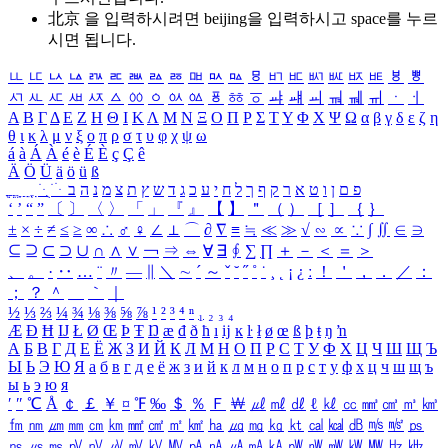
北京 을 입력하시려면
beijing
을 입력하시고 space를 누르
시면 됩니다.
ㅥ
ㅦ
ㅧ
ㅨ
ㅩ
ㅪ
ㅫ
ㅬ
ㅭ
ㅮ
ㅯ
ㅰ
ㅱ
ㅲ
ㅳ
ㅴ
ㅵ
ㅶ
ㅷ
ㅸ
ㅹ
ㅺ
ㅻ
ㅼ
ㅽ
ㅾ
ㅿ
ㆀ
ㆁ
ㆂ
ㆃ
ㆄ
ㆅ
ㆆ
ㆇ
ㆈ
ㆉ
ㆊ
ㆋ
ㆌ
ㆍ
ㆎ
Α
Β
Γ
Δ
Ε
Ζ
Η
Θ
Ι
Κ
Λ
Μ
Ν
Ξ
Ο
Π
Ρ
Σ
Τ
Υ
Φ
Χ
Ψ
Ω
α
β
γ
δ
ε
ζ
η
θ
ι
κ
λ
μ
ν
ξ
ο
π
ρ
σ
τ
υ
φ
χ
ψ
ω
á
à
Á
À
é
è
É
È
ç
Ç
ê
Ä
Ö
Ü
ä
ö
ü
ß
ְ
ֳ
ֲ
ֱ
ָ
ַ
ֵ
ֶ
ִ
ֹ
ּ
ֻ
ׂ
ׁ
ּ
ב
ה
נ
מ
צ
ת
ץ
ש
ד
ג
כ
ע
י
ח
ל
ך
ף
ק
ר
א
ט
ו
ן
ם
פ
‘
’
“
”
〔
〕
〈
〉
「
」
『
』
【
】
＂
（
）
［
］
｛
｝
±
×
÷
≠
≤
≥
∞
∴
♂
♀
∠
⊥
⌒
∂
∇
≡
≒
≪
≫
√
∽
∝
∵
∫
∬
∈
∋
⊆
⊇
⊂
⊃
∪
∩
∧
∨
￢
⇒
⇔
∀
∃
∮
∑
∏
＋
－
＜
＝
＞
、
。
·
‥
…
¨
〃
―
∥
＼
∼
´
～
ˇ
˘
˝
˚
˙
¸
˛
¡
¿
ː
！
＇
，
．
／
：
；
？
＾
＿
｀
｜
½
⅓
⅔
¼
¾
⅛
⅜
⅝
⅞
¹
²
³
⁴
ⁿ
₁
₂
₃
₄
Æ
Ð
Ħ
Ĳ
Ł
Ø
Œ
Þ
Ŧ
Ŋ
æ
đ
ð
ħ
ı
ĳ
ĸ
ŀ
ł
ø
œ
ß
þ
ŧ
ŋ
ŉ
А
Б
В
Г
Д
Е
Ё
Ж
З
И
Й
К
Л
М
Н
О
П
Р
С
Т
У
Ф
Х
Ц
Ч
Ш
Щ
Ъ
Ы
Ь
Э
Ю
Я
а
б
в
г
д
е
ё
ж
з
и
й
к
л
м
н
о
п
р
с
т
у
ф
х
ц
ч
ш
щ
ъ
ы
ь
э
ю
я
′
″
℃
Å
￠
￡
￥
¤
℉
‰
＄
％
Ｆ
￦
㎕
㎖
㎗
ℓ
㎘
㏄
㎣
㎤
㎥
㎦
㎙
㎚
㎛
㎜
㎝
㎞
㎟
㎠
㎡
㎢
㏊
㎍
㎎
㎏
㏏
㎈
㎉
㏈
㎧
㎨
㎰
㎱
㎲
㎳
㎴
㎵
㎶
㎷
㎸
㎹
㎀
㎁
㎂
㎃
㎄
㎺
㎻
㎽
㎾
㎿
㎐
㎑