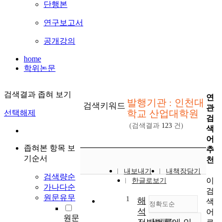
단행본
연구보고서
공개강의
home
학위논문
검색결과 좁혀 보기
연
발행기관 : 인천대
검색키워드
관
학교 산업대학원
선택해제
검
(검색결과
123
건)
색
어
좁혀본 항목 보
추
기순서
천
내보내기
내책장담기
검색량순
이
한글로보기
가나다순
검
원문유무
1
해
색
정확도순
석
어
원문
내림차순