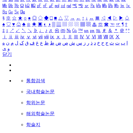
㎒
㎓
㎔
Ω
㏀
㏁
㎊
㎋
㎌
㏖
㏅
㎭
㎮
㎯
㏛
㎩
㎪
㎫
㎬
㏝
㏐
㏓
㏃
㏉
㏜
㏆
§
※
☆
★
○
●
◎
◇
◆
□
■
△
▽
→
←
↑
↓
↔
〓
◁
◀
▷
▶
♤
♠
♡
♥
♧
♣
⊙
◈
▣
◐
◑
▒
▤
▥
▨
▧
▦
▩
♨
☏
☎
☜
☞
¶
†
‡
↕
↗
↙
↖
↘
♭
♩
♪
♬
㉿
㈜
№
㏇
™
㏂
㏘
℡
＃
＆
＊
＠
ª
º
ⅰ
ⅱ
ⅲ
ⅳ
ⅴ
ⅵ
ⅶ
ⅷ
ⅸ
ⅹ
Ⅰ
Ⅱ
Ⅲ
Ⅳ
Ⅴ
Ⅵ
Ⅶ
Ⅷ
Ⅸ
Ⅹ
ا
ب
ت
ث
ج
ح
خ
د
ذ
ر
ز
س
ش
ص
ض
ط
ظ
ع
غ
ف
ق
ک
ل
م
ن
ه
و
ی
닫기
통합검색
국내학술논문
학위논문
해외학술논문
학술지