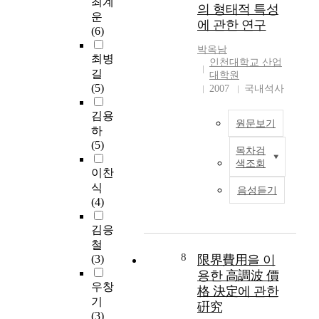
최계
도로의 유지관리 비용
의 형태적 특성
운
에 대하여 평가 및 분
에 관한 연구
(6)
석을 위하여, 차량보
유대수 및 중차량의
박옥남
최병
비율, 도로화물의 물
인천대학교 산업
길
동량, 교통량, 도로 연
대학원
(5)
장의 증가율을 대비하
2007
국내석사
여 인천광역시의 과거
김용
10년 동안의 예산과
원문보기
하
도로로 투입되어질 예
(5)
산에 대하여 분석하여
목차검
인
향후 20년간 투입될
색조회
천
이찬
도로예산 및 유지관리
은
식
비용을 추정하였다.
음성듣기
1
(4)
인천광역시의 도로연
8
장과 연평균 증가율에
8
김응
대비한 유지관리비 예
3
철
산을 통계 분석한 결
년
8
(3)
과 도로 증가율과는
限界費用을 이
개
상관없이 도로 건설
용한 高調波 價
항
우창
예산에 대비한 예산
格 決定에 관한
이
기
배정으로 인하여 도로
硏究
후
(3)
연장과는 낮은 상관관