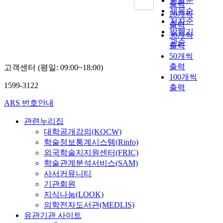
연도순
격을 가지는 상품으로
수
출력
태를 파악하여 기업의
며, 효과적인 6시그마
고조파를 전력시장에
제목순
없
20개씩
환경정보지원을 위한
전개를 위해서 2000
서 거래할 수 있는데
저자순
겠
출력
인천지역의 토양 오염
년 12월 I5일 개정된
이때 계통에서 발생되
발행기
다
30개씩
도를 작성하는데 그
ISO 9001:2000 품질
는 고조파비용을 최소
관순
.
출력
목표가 있다. 인천지
경영시스템을 어떻게
화하는 방법으로 한계
기
50개씩
역에는 2004년 현재
전개할 것인가를 모색
비용을 이용한 필터의
독
출력
고객센터 (평일: 09:00~18:00)
120곳의 토양오염 측
하였다. 본 연구는 아
최적위치 선정에 대한
교
100개씩
정망이 운영되고 있으
직 많은 기업이 6시그
방법을 제시하였다.
선
1599-3122
며, 이를 활용하는 것
마를 전개하지 않아
출력
Recently, Power
교
이 효율적일 것이다.
설문에 어려움이 있었
industry restructuring
사
ARS 번호안내
매년 측정되고 있는
으며 설문은 기업의
which adopted a
들
전국과 지역의 토양오
일반사항과 ISO 9000
competition in the
관련누리집
이
염 측정망의 자료를
에 관한 사항, 6시그마
power economy has
대학공개강의(KOCW)
속
관련기관에서 획득하
의 관한 사항 및 프로
been propelled. It
학술정보통계시스템(Rinfo)
속
며, 이 자료를 적극 활
세스의 전개 및 성과
means that the power
입
외국학술지지원센터(FRIC)
용하여 연도별, 오염
에 관한 사항에 대한
industry that has been
국
학술관계분석서비스(SAM)
물질별 토양오염도를
분석 결과 중소기업의
classified typical
해
사서커뮤니티
작성한다. 토양오염도
품질경영의 취약 정도
restriction industry
활
기관회원
는 GIS 프로그램을 활
를 알 수 있었으며,
changes to a free
동
지식나눔(LOOK)
용하여 등고선도를 작
ISO 9001:2000의 품
market competition.
하
의학전자도서관(MEDLIS)
성하였다. 연구의 기
질 경영 8원칙의 전개
because the change in
면
유관기관 사이트
초단계로 토양환경보
가 시급한 것으로 나
the power market has
서