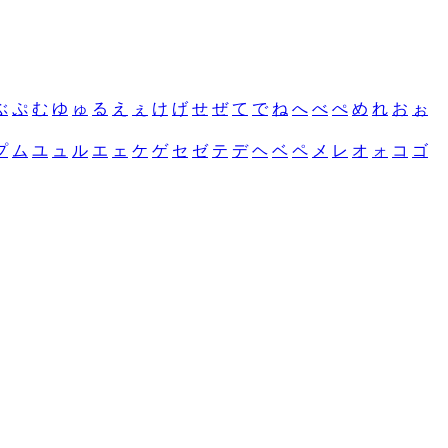
ぶ
ぷ
む
ゆ
ゅ
る
え
ぇ
け
げ
せ
ぜ
て
で
ね
へ
べ
ぺ
め
れ
お
ぉ
プ
ム
ユ
ュ
ル
エ
ェ
ケ
ゲ
セ
ゼ
テ
デ
ヘ
ベ
ペ
メ
レ
オ
ォ
コ
ゴ