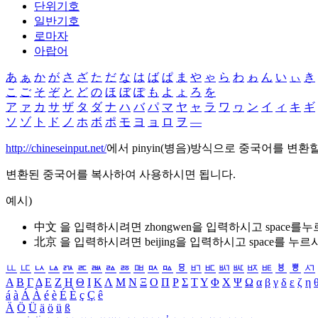
단위기호
일반기호
로마자
아랍어
あ
ぁ
か
が
さ
ざ
た
だ
な
は
ば
ぱ
ま
や
ゃ
ら
わ
ゎ
ん
い
ぃ
き
こ
ご
そ
ぞ
と
ど
の
ほ
ぼ
ぽ
も
よ
ょ
ろ
を
ア
ァ
カ
サ
ザ
タ
ダ
ナ
ハ
バ
パ
マ
ヤ
ャ
ラ
ワ
ヮ
ン
イ
ィ
キ
ギ
ソ
ゾ
ト
ド
ノ
ホ
ボ
ポ
モ
ヨ
ョ
ロ
ヲ
―
http://chineseinput.net/
에서 pinyin(병음)방식으로 중국어를 변환
변환된 중국어를 복사하여 사용하시면 됩니다.
예시)
中文 을 입력하시려면
zhongwen
을 입력하시고 space를
北京 을 입력하시려면
beijing
을 입력하시고 space를 누르
ㅥ
ㅦ
ㅧ
ㅨ
ㅩ
ㅪ
ㅫ
ㅬ
ㅭ
ㅮ
ㅯ
ㅰ
ㅱ
ㅲ
ㅳ
ㅴ
ㅵ
ㅶ
ㅷ
ㅸ
ㅹ
ㅺ
Α
Β
Γ
Δ
Ε
Ζ
Η
Θ
Ι
Κ
Λ
Μ
Ν
Ξ
Ο
Π
Ρ
Σ
Τ
Υ
Φ
Χ
Ψ
Ω
α
β
γ
δ
ε
ζ
η
á
à
Á
À
é
è
É
È
ç
Ç
ê
Ä
Ö
Ü
ä
ö
ü
ß