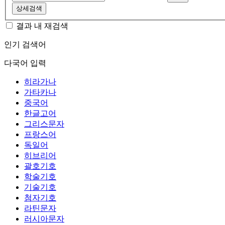
상세검색
결과 내 재검색
인기 검색어
다국어 입력
히라가나
가타카나
중국어
한글고어
그리스문자
프랑스어
독일어
히브리어
괄호기호
학술기호
기술기호
첨자기호
라틴문자
러시아문자