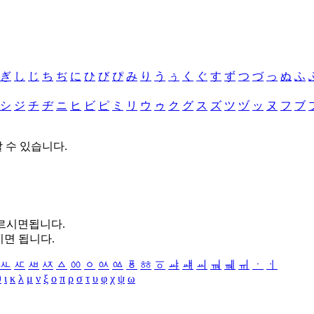
ぎ
し
じ
ち
ぢ
に
ひ
び
ぴ
み
り
う
ぅ
く
ぐ
す
ず
つ
づ
っ
ぬ
ふ
シ
ジ
チ
ヂ
ニ
ヒ
ビ
ピ
ミ
リ
ウ
ゥ
ク
グ
ス
ズ
ツ
ヅ
ッ
ヌ
フ
ブ
할 수 있습니다.
누르시면됩니다.
시면 됩니다.
ㅻ
ㅼ
ㅽ
ㅾ
ㅿ
ㆀ
ㆁ
ㆂ
ㆃ
ㆄ
ㆅ
ㆆ
ㆇ
ㆈ
ㆉ
ㆊ
ㆋ
ㆌ
ㆍ
ㆎ
θ
ι
κ
λ
μ
ν
ξ
ο
π
ρ
σ
τ
υ
φ
χ
ψ
ω