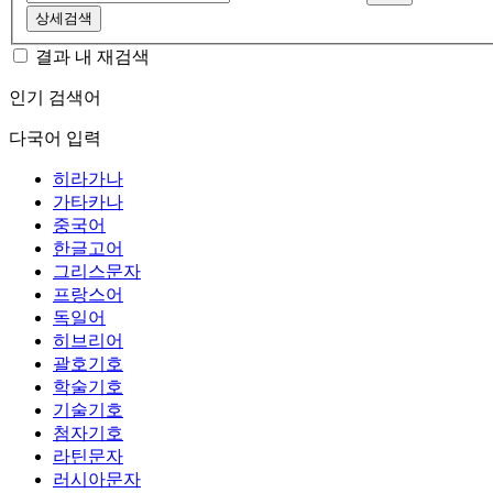
상세검색
결과 내 재검색
인기 검색어
다국어 입력
히라가나
가타카나
중국어
한글고어
그리스문자
프랑스어
독일어
히브리어
괄호기호
학술기호
기술기호
첨자기호
라틴문자
러시아문자