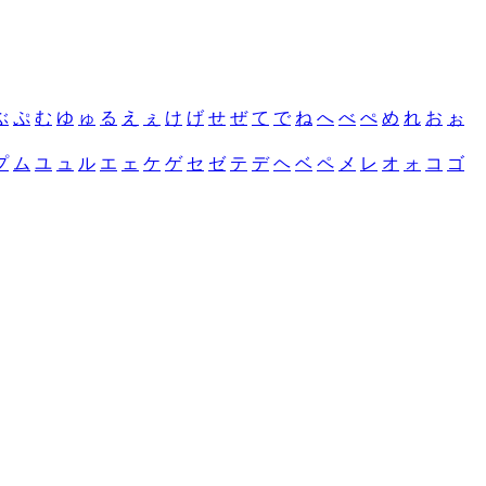
ぶ
ぷ
む
ゆ
ゅ
る
え
ぇ
け
げ
せ
ぜ
て
で
ね
へ
べ
ぺ
め
れ
お
ぉ
プ
ム
ユ
ュ
ル
エ
ェ
ケ
ゲ
セ
ゼ
テ
デ
ヘ
ベ
ペ
メ
レ
オ
ォ
コ
ゴ