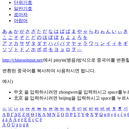
단위기호
일반기호
로마자
아랍어
あ
ぁ
か
が
さ
ざ
た
だ
な
は
ば
ぱ
ま
や
ゃ
ら
わ
ゎ
ん
い
ぃ
き
こ
ご
そ
ぞ
と
ど
の
ほ
ぼ
ぽ
も
よ
ょ
ろ
を
ア
ァ
カ
サ
ザ
タ
ダ
ナ
ハ
バ
パ
マ
ヤ
ャ
ラ
ワ
ヮ
ン
イ
ィ
キ
ギ
ソ
ゾ
ト
ド
ノ
ホ
ボ
ポ
モ
ヨ
ョ
ロ
ヲ
―
http://chineseinput.net/
에서 pinyin(병음)방식으로 중국어를 변환
변환된 중국어를 복사하여 사용하시면 됩니다.
예시)
中文 을 입력하시려면
zhongwen
을 입력하시고 space를
北京 을 입력하시려면
beijing
을 입력하시고 space를 누르
ㅥ
ㅦ
ㅧ
ㅨ
ㅩ
ㅪ
ㅫ
ㅬ
ㅭ
ㅮ
ㅯ
ㅰ
ㅱ
ㅲ
ㅳ
ㅴ
ㅵ
ㅶ
ㅷ
ㅸ
ㅹ
ㅺ
Α
Β
Γ
Δ
Ε
Ζ
Η
Θ
Ι
Κ
Λ
Μ
Ν
Ξ
Ο
Π
Ρ
Σ
Τ
Υ
Φ
Χ
Ψ
Ω
α
β
γ
δ
ε
ζ
η
á
à
Á
À
é
è
É
È
ç
Ç
ê
Ä
Ö
Ü
ä
ö
ü
ß