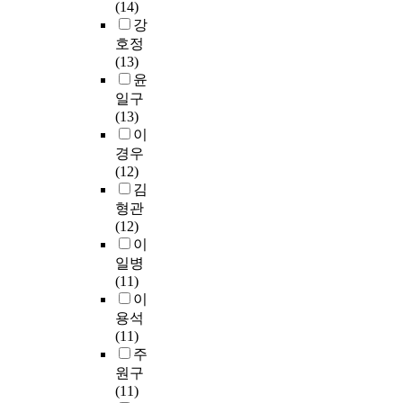
(14)
변
h
m
s
하
e
s
강
화
e
a
s
였
m
u
하
호정
t
g
는
다
p
c
더
(13)
r
e
입
.
l
h
라
윤
u
s
력
학
o
m
도
일구
n
.
된
습
y
e
보
(13)
k
S
새
된
s
d
통
이
l
i
소
f
t
i
수
경우
i
n
리
e
h
c
준
(12)
n
c
에
a
e
a
이
김
e
e
대
t
q
l
상
형관
e
N
해
u
u
t
의
(12)
q
O
인
r
a
e
시
이
u
R
식
e
d
c
인
일병
i
f
한
e
-
h
성
(11)
p
l
결
x
t
n
을
이
m
a
과
t
r
o
보
용석
e
s
를
r
e
l
였
(11)
n
h
보
a
e
o
으
주
t
d
여
c
s
g
며
s
원구
a
주
t
t
i
,
h
(11)
t
게
o
r
e
제