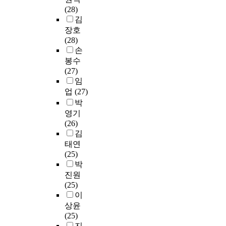
D
o
m
a
0
E
a
(28)
전
w
e
n
의
C
t
김
조
e
t
s
c
M
i
장호
등
r
h
f
o
o
o
(28)
과
l
o
e
n
v
n
손
제
o
d
r
v
i
w
봉수
동
s
s
l
o
n
i
(27)
등
s
.
e
l
g
t
임
의
.
H
a
u
P
h
업
(27)
광
I
o
r
t
i
o
박
도
n
w
n
i
c
t
를
영기
o
e
i
o
t
h
변
(26)
r
v
n
n
u
e
화
김
d
e
g
f
r
r
하
태연
e
r
기
e
e
d
며
(25)
r
,
반
a
E
i
피
박
t
i
모
t
x
s
실
진원
o
n
델
u
p
c
험
(25)
a
t
로
r
e
i
자
이
c
h
분
e
r
p
를
상윤
h
e
류
e
t
l
대
(25)
i
c
하
n
s
i
상
지