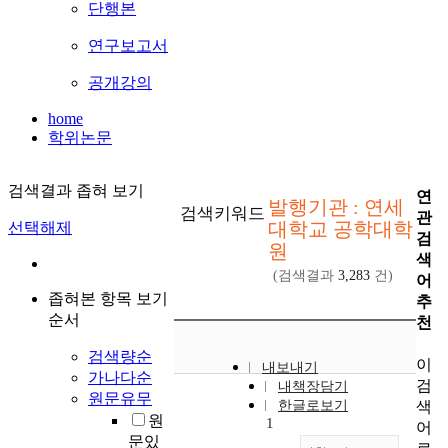
단행본
연구보고서
공개강의
home
학위논문
검색결과 좁혀 보기
연
발행기관 : 연세
검색키워드
관
대학교 공학대학
선택해제
검
원
색
(검색결과
3,283
건)
어
좁혀본 항목 보기
추
순서
천
검색량순
이
내보내기
가나다순
검
내책장담기
원문유무
색
한글로보기
원
1
어
문있