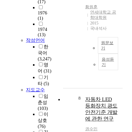
(17)
d
한
템
t
황원훈
u
E
의
h
연세대학교 공
1976
s
n
딥
e
학대학원
(1)
e
d
러
J
2015
n
t
닝
o
국내석사
1974
e
o
네
i
(13)
c
E
트
n
작성언어
원문보
e
n
워
t
한
기
s
d
크
C
국어
T
s
F
구
o
(3,247)
음성듣
h
a
r
조
l
영
기
i
r
a
에
l
어
(31)
s
y
m
관
a
기
s
d
e
하
b
타
(5)
t
a
w
여
o
지도교수
u
t
o
제
r
임
d
8
a
r
자동차 LED
안
a
춘성
y
u
k
하
t
등화장치 광도
(103)
a
s
를
였
i
안전기준 개발
이
i
i
제
다
v
에 관한 연구
상호
m
n
안
.
e
(76)
s
g
한
원
T
권수민