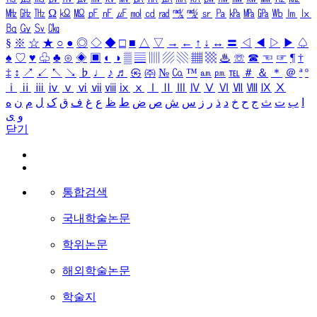
㎒
㎓
㎔
Ω
㏀
㏁
㎊
㎋
㎌
㏖
㏅
㎭
㎮
㎯
㏛
㎩
㎪
㎫
㎬
㏝
㏐
㏓
㏃
㏉
㏜
㏆
§
※
☆
★
○
●
◎
◇
◆
□
■
△
▽
→
←
↑
↓
↔
〓
◁
◀
▷
▶
♤
♠
♡
♥
♧
♣
⊙
◈
▣
◐
◑
▒
▤
▥
▨
▧
▦
▩
♨
☏
☎
☜
☞
¶
†
‡
↕
↗
↙
↖
↘
♭
♩
♪
♬
㉿
㈜
№
㏇
™
㏂
㏘
℡
＃
＆
＊
＠
ª
º
ⅰ
ⅱ
ⅲ
ⅳ
ⅴ
ⅵ
ⅶ
ⅷ
ⅸ
ⅹ
Ⅰ
Ⅱ
Ⅲ
Ⅳ
Ⅴ
Ⅵ
Ⅶ
Ⅷ
Ⅸ
Ⅹ
ا
ب
ت
ث
ج
ح
خ
د
ذ
ر
ز
س
ش
ص
ض
ط
ظ
ع
غ
ف
ق
ک
ل
م
ن
ه
و
ی
닫기
통합검색
국내학술논문
학위논문
해외학술논문
학술지