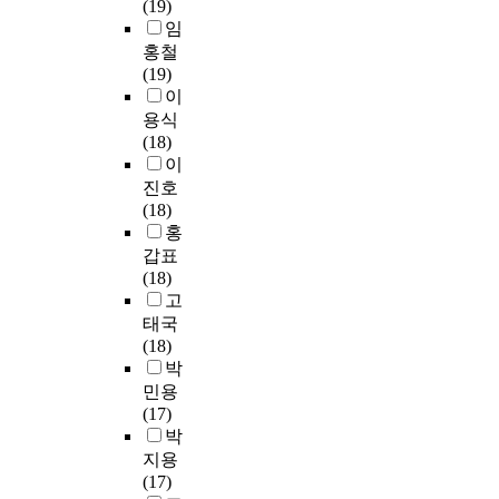
(19)
e
e
i
c
g
e
L
임
d
c
t
o
s
r
i
e
홍철
a
i
d
w
,
k
s
(19)
u
o
e
i
d
e
i
이
s
n
r
t
e
r
r
용식
e
p
를
h
s
t
a
(18)
i
r
f
s
p
S
b
이
t
o
e
u
i
c
l
진호
h
c
a
b
t
a
y
(18)
a
e
t
j
e
l
i
홍
s
s
u
e
t
e
m
갑표
l
s
r
c
h
)
p
(18)
e
로
e
t
e
를
o
고
s
구
e
i
a
활
r
s
성
태국
x
v
m
용
t
s
되
(18)
t
e
e
한
a
t
어
박
r
i
n
주
n
o
있
민용
a
m
d
관
t
r
는
(17)
c
a
e
적
t
a
데
박
t
g
d
만
o
g
,
o
e
p
지용
족
b
e
t
r
q
a
(17)
도
l