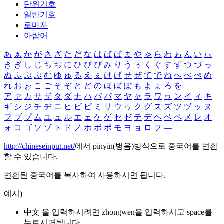
단위기호
일반기호
로마자
아랍어
あ
ぁ
か
が
さ
ざ
た
だ
な
は
ば
ぱ
ま
や
ゃ
ら
わ
ゎ
ん
い
ぃ
き
ぎ
し
じ
ち
ぢ
に
ひ
び
ぴ
み
り
う
ぅ
く
ぐ
す
ず
つ
づ
っ
ぬ
ふ
ぶ
ぷ
む
ゆ
ゅ
る
え
ぇ
け
げ
せ
ぜ
て
で
ね
へ
べ
ぺ
め
れ
お
ぉ
こ
ご
そ
ぞ
と
ど
の
ほ
ぼ
ぽ
も
よ
ょ
ろ
を
ア
ァ
カ
サ
ザ
タ
ダ
ナ
ハ
バ
パ
マ
ヤ
ャ
ラ
ワ
ヮ
ン
イ
ィ
キ
ギ
シ
ジ
チ
ヂ
ニ
ヒ
ビ
ピ
ミ
リ
ウ
ゥ
ク
グ
ス
ズ
ツ
ヅ
ッ
ヌ
フ
ブ
プ
ム
ユ
ュ
ル
エ
ェ
ケ
ゲ
セ
ゼ
テ
デ
ヘ
ベ
ペ
メ
レ
オ
ォ
コ
ゴ
ソ
ゾ
ト
ド
ノ
ホ
ボ
ポ
モ
ヨ
ョ
ロ
ヲ
―
http://chineseinput.net/
에서 pinyin(병음)방식으로 중국어를 변환
할 수 있습니다.
변환된 중국어를 복사하여 사용하시면 됩니다.
예시)
中文 을 입력하시려면
zhongwen
을 입력하시고 space를
누르시면됩니다.