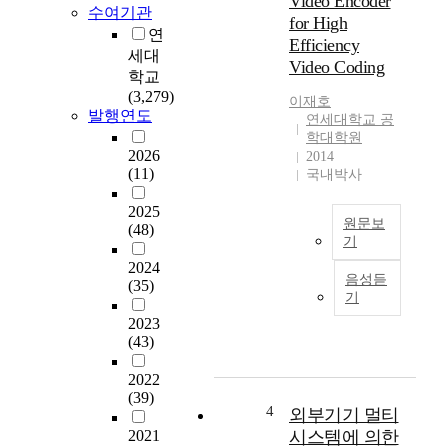
Video Encoder
터
수여기관
for High
의
연
Efficiency
기
세대
Video Coding
본
학교
s
(3,279)
이재호
a
발행연도
연세대학교 공
m
학대학원
p
2026
2014
l
(11)
국내박사
i
n
2025
원문보
g
(48)
기
r
2024
a
H
음성듣
(35)
t
i
기
e
g
2023
인
h
(43)
8
E
k
f
2022
H
f
(39)
z
i
4
외부기기 멀티
한
c
2021
시스템에 의한
국
i