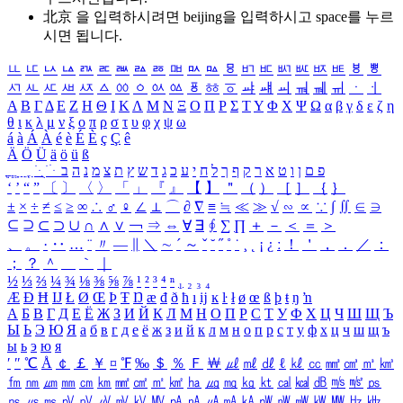
北京 을 입력하시려면
beijing
을 입력하시고 space를 누르
시면 됩니다.
ㅥ
ㅦ
ㅧ
ㅨ
ㅩ
ㅪ
ㅫ
ㅬ
ㅭ
ㅮ
ㅯ
ㅰ
ㅱ
ㅲ
ㅳ
ㅴ
ㅵ
ㅶ
ㅷ
ㅸ
ㅹ
ㅺ
ㅻ
ㅼ
ㅽ
ㅾ
ㅿ
ㆀ
ㆁ
ㆂ
ㆃ
ㆄ
ㆅ
ㆆ
ㆇ
ㆈ
ㆉ
ㆊ
ㆋ
ㆌ
ㆍ
ㆎ
Α
Β
Γ
Δ
Ε
Ζ
Η
Θ
Ι
Κ
Λ
Μ
Ν
Ξ
Ο
Π
Ρ
Σ
Τ
Υ
Φ
Χ
Ψ
Ω
α
β
γ
δ
ε
ζ
η
θ
ι
κ
λ
μ
ν
ξ
ο
π
ρ
σ
τ
υ
φ
χ
ψ
ω
á
à
Á
À
é
è
É
È
ç
Ç
ê
Ä
Ö
Ü
ä
ö
ü
ß
ְ
ֳ
ֲ
ֱ
ָ
ַ
ֵ
ֶ
ִ
ֹ
ּ
ֻ
ׂ
ׁ
ּ
ב
ה
נ
מ
צ
ת
ץ
ש
ד
ג
כ
ע
י
ח
ל
ך
ף
ק
ר
א
ט
ו
ן
ם
פ
‘
’
“
”
〔
〕
〈
〉
「
」
『
』
【
】
＂
（
）
［
］
｛
｝
±
×
÷
≠
≤
≥
∞
∴
♂
♀
∠
⊥
⌒
∂
∇
≡
≒
≪
≫
√
∽
∝
∵
∫
∬
∈
∋
⊆
⊇
⊂
⊃
∪
∩
∧
∨
￢
⇒
⇔
∀
∃
∮
∑
∏
＋
－
＜
＝
＞
、
。
·
‥
…
¨
〃
―
∥
＼
∼
´
～
ˇ
˘
˝
˚
˙
¸
˛
¡
¿
ː
！
＇
，
．
／
：
；
？
＾
＿
｀
｜
½
⅓
⅔
¼
¾
⅛
⅜
⅝
⅞
¹
²
³
⁴
ⁿ
₁
₂
₃
₄
Æ
Ð
Ħ
Ĳ
Ł
Ø
Œ
Þ
Ŧ
Ŋ
æ
đ
ð
ħ
ı
ĳ
ĸ
ŀ
ł
ø
œ
ß
þ
ŧ
ŋ
ŉ
А
Б
В
Г
Д
Е
Ё
Ж
З
И
Й
К
Л
М
Н
О
П
Р
С
Т
У
Ф
Х
Ц
Ч
Ш
Щ
Ъ
Ы
Ь
Э
Ю
Я
а
б
в
г
д
е
ё
ж
з
и
й
к
л
м
н
о
п
р
с
т
у
ф
х
ц
ч
ш
щ
ъ
ы
ь
э
ю
я
′
″
℃
Å
￠
￡
￥
¤
℉
‰
＄
％
Ｆ
￦
㎕
㎖
㎗
ℓ
㎘
㏄
㎣
㎤
㎥
㎦
㎙
㎚
㎛
㎜
㎝
㎞
㎟
㎠
㎡
㎢
㏊
㎍
㎎
㎏
㏏
㎈
㎉
㏈
㎧
㎨
㎰
㎱
㎲
㎳
㎴
㎵
㎶
㎷
㎸
㎹
㎀
㎁
㎂
㎃
㎄
㎺
㎻
㎽
㎾
㎿
㎐
㎑