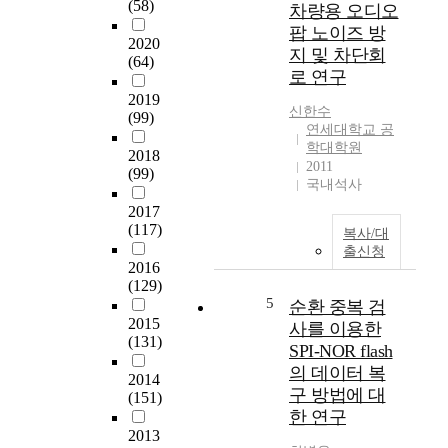
(58)
차량용 오디오
어
e
팝 노이즈 방
도
n
2020
지 및 차단회
메
c
(64)
로 연구
인
y
2019
에
V
신한수
(99)
서
i
연세대학교 공
의
d
학대학원
2018
음
e
2011
(99)
성
o
국내석사
인
C
2017
식
o
(117)
복사/대
성
d
출신청
능
i
2016
향
n
(129)
상
g
5
순환 중복 검
을
(
2015
사를 이용한
위
H
(131)
SPI-NOR flash
해
E
의 데이터 복
2014
,
V
구 방법에 대
(151)
비
C
한 연구
전
)
2013
사
i