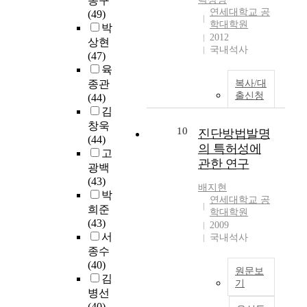
동구
화
h
h
새
연세대학교 공
s
)
(49)
가
a
학대학원
e
소
t
e
박
도
r
2012
c
리
i
s
상현
로
국내석사
a
a
학
v
t
(47)
이
c
s
습
e
a
육
용
t
e
과
l
b
종관
복사/대
자
e
o
인
e
l
출신청
(44)
에
r
f
식
a
i
김
게
i
N
이
r
s
창욱
치
10
진단방법발명
s
A
일
n
h
(44)
는
t
의 특허성에
N
련
i
e
고
정
i
관한 연구
D
의
n
d
광백
도
c
f
과
g
t
(43)
를
s
배지현
l
정
방
o
박
평
연세대학교 공
o
a
이
법
g
희준
가
학대학원
f
s
될
론
e
(43)
하
2009
b
h
수
을
t
서
국내석사
여
u
,
있
사
h
종수
동
s
d
도
용
e
(40)
차
d
원문보
a
록
하
r
김
안
u
기
t
하
는
b
병선
전
c
a
는
w
y
T
(40)
기