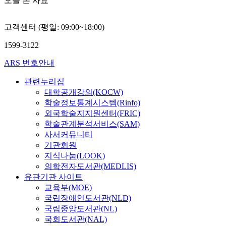
오늘 본 자료
c
r
레
t
h
6
i
t
a
이
r
e
0
c
u
c
어
e
d
c
고객센터 (평일: 09:00~18:00)
a
a
t
를
e
e
d
l
l
i
추
u
f
1599-3122
를
a
f
o
가
n
e
1
n
i
n
한
i
c
ARS 번호안내
0
d
e
과
후
t
t
0
e
관련누리집
l
딥
,
(
s
%
l
d
러
대학공개강의(KOCW)
c
C
i
기
e
,
닝
학술정보통계시스템(Rinfo)
t
T
n
준
c
a
모
c
U
v
외국학술지지원센터(FRIC)
으
t
r
델
l
)
o
학술관계분석서비스(SAM)
로
r
e
은
o
,
l
사서커뮤니티
보
i
c
실
s
i
v
기관회원
았
c
o
험
s
n
i
지식나눔(LOOK)
을
a
v
을
를
w
n
의학전자도서관(MEDLIS)
때
l
e
통
이
h
g
유관기관 사이트
,
p
r
해
용
i
t
교육부(MOE)
1
r
y
선
하
c
h
5
국립장애인도서관(NLD)
o
m
정
여
h
e
0
국립중앙도서관(NL)
p
e
하
8
c
i
%
국회도서관(NAL)
e
t
였
k
o
r