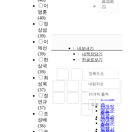
음성듣
t
e
d
a
t
h
이
준
기
a
r
a
v
h
e
제
영훈
n
r
t
2
e
m
·
(40)
d
o
a
v
I
e
개
정
t
r
p
e
T
d
정
상섬
r
s
i
c
U
i
에
(39)
u
a
p
2
-
c
활
이
n
r
e
.
T
a
용
제선
내보내기
k
e
l
0
V
l
하
(39)
내책장담기
l
f
i
모
i
t
고
한
한글로보기
i
r
n
델
d
e
자
상국
n
e
e
을
e
c
등
(39)
e
q
과
정확도순
활
o
h
화
최
e
u
(
용
C
n
장
성욱
내림차순
q
e
2
정확도
하
o
o
치
(37)
u
n
)
여
d
l
순
광
10개씩 출력
정
i
내림차순
t
새
8
i
o
인기도
도
연규
p
,
소
k
n
g
순
조회
별
10개씩
(37)
m
s
리
H
g
i
연도순
시
출력
조
e
o
분
z
E
e
제목순
인
20개씩
n
성배
i
류
s
x
s
저자순
성
출력
t
(36)
t
에
a
p
h
발행기
차
30개씩
f
송