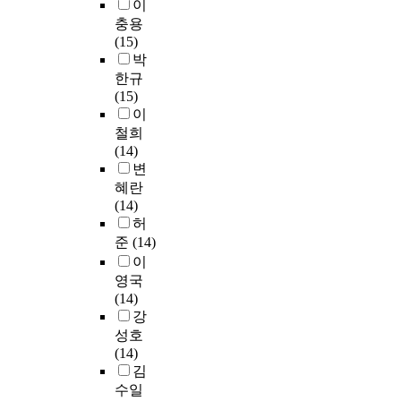
a
이
u
으
으
g
i
준
n
c
로
충용
로
s
n
으
d
h
학
(15)
변
t
v
로
p
a
습
박
환
a
e
보
r
s
을
한규
된
n
n
았
o
u
하
(15)
K
d
t
을
d
s
고
이
s
a
i
때
u
e
r
p
r
o
철희
,
c
d
e
o
d
n
(14)
1
t
f
c
n
H
s
변
2
i
o
o
s
.
,
혜란
0
o
r
g
p
2
t
(14)
%
n
b
n
e
6
h
허
부
f
o
i
e
4
e
준
(14)
터
a
o
t
c
/
p
이
5
c
t
i
h
A
a
영국
0
i
l
o
D
V
t
(14)
%
l
o
n
B
C
e
강
까
i
a
p
로
.
n
성호
지
t
d
r
사
H
t
(14)
광
y
e
o
전
E
s
김
도
.
r
c
학
V
o
수일
가
T
i
e
습
C
f