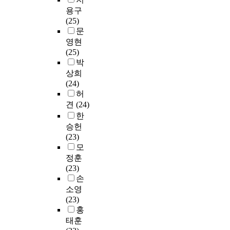
e
a
는
c
G
n
으
용구
v
s
것
o
r
e
로
(25)
e
e
으
d
o
s
변
문
e
o
로
e
u
s
화
영현
f
f
나
r
p
u
인
(25)
f
N
누
구
(
c
지
박
i
O
어
조
M
h
여
c
상희
R
진
를
P
a
부
i
(24)
f
다
도
E
s
를
e
허
l
.
출
G
e
J
n
견
(24)
a
D
하
)
l
N
t
한
s
a
였
.
e
D
m
h
t
승헌
고
I
c
(
a
,
a
(23)
,
t
t
J
n
i
p
모
성
a
r
u
a
t
i
정훈
능
c
o
s
g
h
p
(23)
검
h
n
t
e
a
e
손
증
i
i
N
m
s
l
을
e
c
소영
o
e
r
i
위
v
s
(23)
t
n
e
n
해
e
,
홍
i
t
l
e
,
s
o
태훈
c
o
a
은
도
m
p