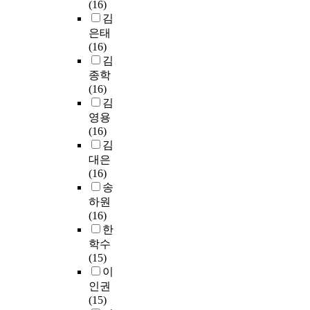
1
(16)
l
r
t
t
f
a
0
김
i
d
o
o
t
f
,
은태
n
s
와
r
h
o
2
(16)
e
m
i
모
e
r
0
김
e
a
n
델
p
t
0
종학
q
l
t
을
r
h
c
(16)
u
l
e
8
e
e
d
김
i
a
r
k
v
d
의
영용
p
m
f
H
i
i
불
(16)
m
o
a
z
o
a
빛
김
e
u
c
s
u
g
으
n
대은
n
e
a
s
n
로
t
(16)
t
하
m
v
o
비
t
송
s
고
p
i
s
추
h
하원
o
있
l
d
i
는
a
(16)
f
어
i
e
s
것
n
한
d
빅
n
o
m
을
t
학수
a
데
g
c
e
1
o
(15)
t
이
r
o
t
0
e
이
a
터
a
d
h
0
x
인권
,
기
t
i
o
%
p
(15)
s
반
e
n
d
기