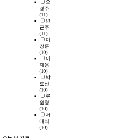
o
오
a
된
r
u
s
동
u
경주
h
다
모
c
a
등
l
(11)
a
.
델
t
r
의
d
변
s
새
에
u
e
경
h
근주
b
소
선
r
b
우
a
(11)
e
리
형
e
e
2
v
이
e
분
레
b
i
5
e
창훈
n
류
이
a
n
m
e
(10)
r
에
어
s
g
전
x
이
e
적
와
e
l
방
c
p
합
재용
음
d
i
두
e
o
한
(10)
절
o
m
제
l
r
f
박
로
n
i
동
l
t
e
효선
이
t
t
등
e
e
a
(10)
루
h
e
의
n
d
t
류
어
e
d
불
t
i
u
진
c
d
원형
빛
m
n
r
소
o
u
(10)
을
e
t
e
프
d
e
서
비
c
h
e
트
i
t
대식
교
h
e
x
맥
n
o
(10)
하
a
a
t
스
g
t
고
n