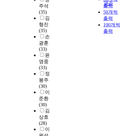
i
적
m
e
a
관순
이
o
출력
주석
s
합
p
r
v
를
r
(35)
50개씩
c
한
l
t
e
연
r
김
출력
o
f
i
s
b
구
e
형진
100개씩
m
e
n
G
e
하
d
(35)
p
a
출력
g
r
e
였
u
손
l
t
r
o
n
다
c
광훈
e
u
a
u
e
.
t
(33)
m
r
t
p
v
i
윤
e
e
e
(
o
광
o
n
e
영중
에
V
l
원
n
t
x
(33)
적
C
v
유
o
e
t
정
합
E
i
형
f
d
r
봉주
한
G
n
에
e
b
a
(30)
w
)
g
따
l
y
c
이
a
a
i
른
e
v
t
v
n
n
준환
할
c
a
i
2
d
a
(30)
로
t
r
o
v
I
s
김
겐
r
i
n
e
S
s
상효
및
i
o
과
c
O
o
(28)
L
c
u
t
2
/
c
이
E
p
s
r
.
I
i
원석