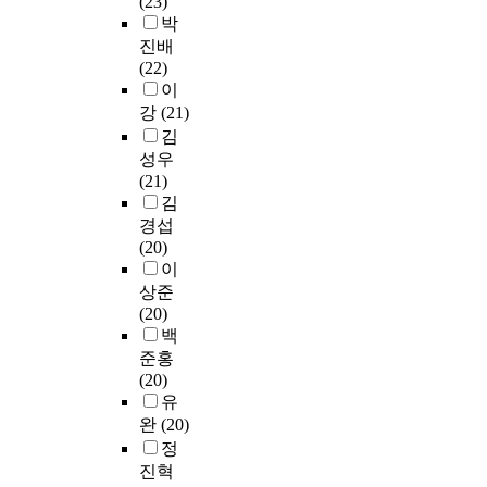
(23)
e
f
t
t
출
o
t
박
a
e
i
r
된
r
i
진배
b
l
v
a
c
e
c
(22)
l
e
e
i
o
t
s
이
e
c
l
n
n
h
a
강
(21)
D
t
y
i
v
a
n
김
i
r
l
n
o
n
d
성우
f
i
i
g
l
5
m
(21)
f
c
t
p
u
0
e
김
e
p
t
r
t
%
c
경섭
r
o
l
o
i
b
h
(20)
e
w
e
c
o
i
a
이
n
e
d
e
n
t
n
c
상준
r
a
s
f
r
i
e
(20)
,
m
s
e
a
c
)
백
i
a
와
a
t
s
와
준홍
t
g
r
t
e
.
리
(20)
i
e
e
u
s
H
커
유
s
b
c
r
a
o
트
완
(20)
m
u
o
e
v
w
척
정
o
t
g
e
i
e
도
진혁
r
b
n
n
n
v
(