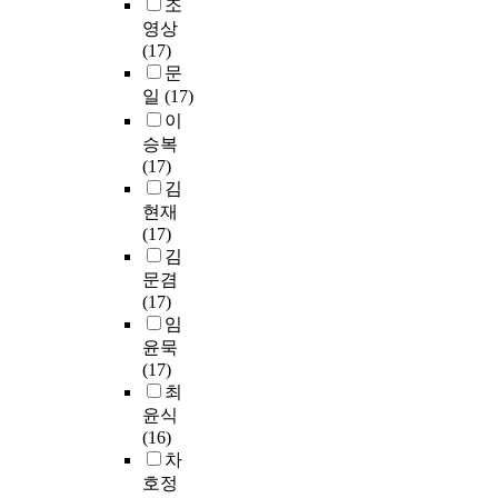
c
r
모
u
t
조
를
o
a
a
델
a
e
영상
평
c
p
i
에
l
n
(17)
가
k
a
n
적
i
t
문
하
p
c
i
용
t
d
일
(17)
였
o
i
n
하
y
e
이
다
w
t
g
고
e
l
승복
.
e
y
p
,
q
i
(17)
r
,
r
해
u
b
김
전
l
i
o
당
i
e
현재
조
o
t
c
f
v
r
(17)
등
s
i
e
e
a
a
김
의
s
s
s
a
l
t
문겸
경
a
u
s
t
e
i
(17)
우
t
s
는
u
n
o
임
5
t
e
x
r
t
n
0
윤묵
h
d
e
e
t
c
m
(17)
e
t
n
e
o
r
전
최
t
o
o
x
t
i
방
윤식
r
r
-
t
h
t
타
(16)
u
e
c
r
a
e
겟
차
n
c
a
a
t
r
을
호정
k
o
n
c
o
i