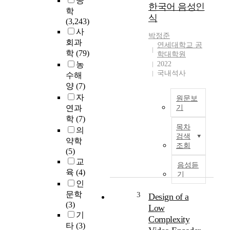
공
한국어 음성인
학
식
(3,243)
사
박정준
회과
연세대학교 공
학
(79)
학대학원
농
2022
국내석사
수해
양
(7)
자
원문보
연과
기
학
(7)
본
목차
의
논
검색
약학
문
조회
(5)
에
교
서
음성듣
육
(4)
는
기
콜
인
음
문학
3
Design of a
성
(3)
Low
데
기
Complexity
이
타
(3)