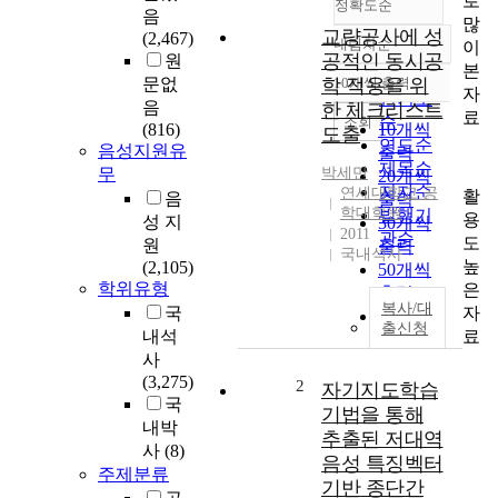
로
정확도순
음
많
교량공사에 성
(2,467)
내림차순
이
정확도
공적인 동시공
원
본
순
문없
학 적용을 위
10개씩 출력
내림차순
자
인기도
음
한 체크리스트
료
순
조회
(816)
10개씩
도출
연도순
음성지원유
출력
제목순
무
박세만
20개씩
저자순
연세대학교 공
활
음
출력
학대학원
발행기
용
성 지
30개씩
2011
관순
도
원
출력
국내석사
높
(2,105)
50개씩
학위유형
은
출력
복사/대
자
국
100개씩
출신청
료
내석
출력
사
(3,275)
2
자기지도학습
국
기법을 통해
내박
추출된 저대역
사
(8)
음성 특징벡터
주제분류
기반 종단간