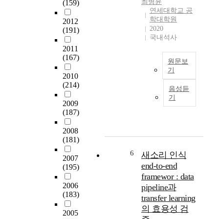
최병윤
(159)
음
s
연세대학교 공
성
t
학대학원
2012
데
h
2020
(191)
이
e
국내석사
터
l
2011
를
a
(167)
원문보
이
t
기
용
e
2010
E
한
s
(214)
음성듣
m
f
t
기
b
2009
e
v
(187)
e
a
i
d
t
d
2008
d
u
e
(181)
e
r
o
d
e
c
6
새소리 인식
2007
a
e
o
end-to-end
(195)
n
x
m
framewor : data
d
t
p
2006
pipeline과
I
r
r
(183)
transfer learning
o
a
e
의 효용성 검
T
c
s
2005