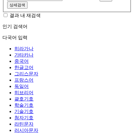
상세검색
결과 내 재검색
인기 검색어
다국어 입력
히라가나
가타카나
중국어
한글고어
그리스문자
프랑스어
독일어
히브리어
괄호기호
학술기호
기술기호
첨자기호
라틴문자
러시아문자