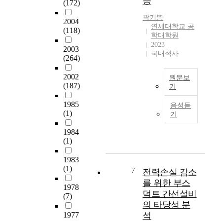
증
d
t
s
(172)
e
o
i
곽기쁨
v
2004
r
o
연세대학교 공
(118)
i
모
n
학대학원
c
델
s
2023
2003
e
과
t
국내석사
(264)
s
이
a
g
를
n
2002
원문보
e
결
d
(187)
기
n
합
a
e
본
한
r
1985
음성듣
r
논
종
d
(1)
기
a
문
단
d
l
에
간
e
1984
l
서
한
v
(1)
y
는
국
e
s
새
1983
어
l
(1)
t
소
음
o
7
전력손실 감소
o
리
성
p
를 위한 부스
1978
r
인
인
e
덕트 간선설비
(7)
e
식
식
d
의 타당성 분
a
을
시
b
1977
석
n
위
스
y