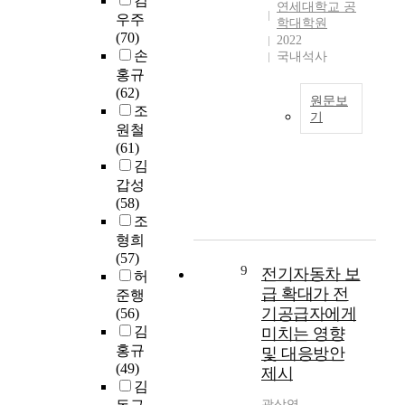
김
t
N
다
음
e
연세대학교 공
우주
o
A
.
학대학원
성
a
(70)
c
2022
N
제
의
m
손
o
국내석사
D
안
대
o
m
홍규
f
한
표
n
p
(62)
l
f
적
V
원문보
a
조
a
r
인
i
기
r
원철
s
a
특
d
본
e
(61)
h
m
징
e
논
a
김
o
e
을
o
문
n
갑성
r
w
잘
C
은
d
(58)
N
o
추
o
자
a
조
O
r
출
d
동
n
형희
R
k
할
i
차
a
(57)
f
의
수
n
등
9
전기자동차 보
l
허
l
특
있
g
화
y
급 확대가 전
a
징
준행
는
(
장
z
기공급자에게
s
은
(56)
c
J
치
e
h
크
김
미치는 영향
o
C
의
t
.
게
홍규
n
T
및 대응방안
광
h
I
(
(49)
t
-
제시
도
e
n
1
김
r
V
변
c
t
)
a
C
곽상영