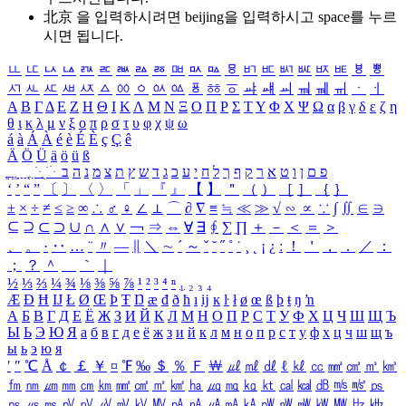
北京 을 입력하시려면
beijing
을 입력하시고 space를 누르
시면 됩니다.
ㅥ
ㅦ
ㅧ
ㅨ
ㅩ
ㅪ
ㅫ
ㅬ
ㅭ
ㅮ
ㅯ
ㅰ
ㅱ
ㅲ
ㅳ
ㅴ
ㅵ
ㅶ
ㅷ
ㅸ
ㅹ
ㅺ
ㅻ
ㅼ
ㅽ
ㅾ
ㅿ
ㆀ
ㆁ
ㆂ
ㆃ
ㆄ
ㆅ
ㆆ
ㆇ
ㆈ
ㆉ
ㆊ
ㆋ
ㆌ
ㆍ
ㆎ
Α
Β
Γ
Δ
Ε
Ζ
Η
Θ
Ι
Κ
Λ
Μ
Ν
Ξ
Ο
Π
Ρ
Σ
Τ
Υ
Φ
Χ
Ψ
Ω
α
β
γ
δ
ε
ζ
η
θ
ι
κ
λ
μ
ν
ξ
ο
π
ρ
σ
τ
υ
φ
χ
ψ
ω
á
à
Á
À
é
è
É
È
ç
Ç
ê
Ä
Ö
Ü
ä
ö
ü
ß
ְ
ֳ
ֲ
ֱ
ָ
ַ
ֵ
ֶ
ִ
ֹ
ּ
ֻ
ׂ
ׁ
ּ
ב
ה
נ
מ
צ
ת
ץ
ש
ד
ג
כ
ע
י
ח
ל
ך
ף
ק
ר
א
ט
ו
ן
ם
פ
‘
’
“
”
〔
〕
〈
〉
「
」
『
』
【
】
＂
（
）
［
］
｛
｝
±
×
÷
≠
≤
≥
∞
∴
♂
♀
∠
⊥
⌒
∂
∇
≡
≒
≪
≫
√
∽
∝
∵
∫
∬
∈
∋
⊆
⊇
⊂
⊃
∪
∩
∧
∨
￢
⇒
⇔
∀
∃
∮
∑
∏
＋
－
＜
＝
＞
、
。
·
‥
…
¨
〃
―
∥
＼
∼
´
～
ˇ
˘
˝
˚
˙
¸
˛
¡
¿
ː
！
＇
，
．
／
：
；
？
＾
＿
｀
｜
½
⅓
⅔
¼
¾
⅛
⅜
⅝
⅞
¹
²
³
⁴
ⁿ
₁
₂
₃
₄
Æ
Ð
Ħ
Ĳ
Ł
Ø
Œ
Þ
Ŧ
Ŋ
æ
đ
ð
ħ
ı
ĳ
ĸ
ŀ
ł
ø
œ
ß
þ
ŧ
ŋ
ŉ
А
Б
В
Г
Д
Е
Ё
Ж
З
И
Й
К
Л
М
Н
О
П
Р
С
Т
У
Ф
Х
Ц
Ч
Ш
Щ
Ъ
Ы
Ь
Э
Ю
Я
а
б
в
г
д
е
ё
ж
з
и
й
к
л
м
н
о
п
р
с
т
у
ф
х
ц
ч
ш
щ
ъ
ы
ь
э
ю
я
′
″
℃
Å
￠
￡
￥
¤
℉
‰
＄
％
Ｆ
￦
㎕
㎖
㎗
ℓ
㎘
㏄
㎣
㎤
㎥
㎦
㎙
㎚
㎛
㎜
㎝
㎞
㎟
㎠
㎡
㎢
㏊
㎍
㎎
㎏
㏏
㎈
㎉
㏈
㎧
㎨
㎰
㎱
㎲
㎳
㎴
㎵
㎶
㎷
㎸
㎹
㎀
㎁
㎂
㎃
㎄
㎺
㎻
㎽
㎾
㎿
㎐
㎑