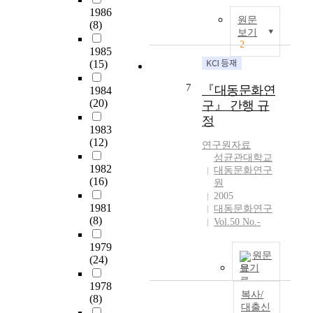
라
1986
원문
보
(8)
보기
첸
2
코
1985
(15)
의
자
7
『대동문화연
1984
서
(20)
구』 간행 규
전
정
적
1983
망
(12)
연구원자료
명
성균관대학교
수
1982
대동문화연구
기
(16)
원
『
2005
나
1981
대동문화연구
는
(8)
Vol.50 No.-
자
유
1979
원문
(24)
를
보기
선
1978
택
복사/
(8)
하
대출신