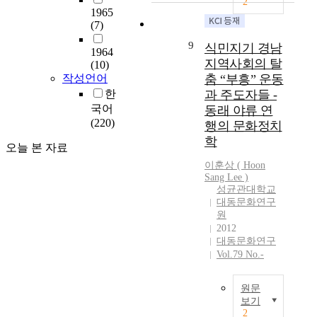
2
번
1965
(7)
역
되
9
식민지기 경남
1964
는
지역사회의 탈
(10)
양
작성언어
춤 “부흥” 운동
상
한
과 주도자들 -
과
국어
동래 야류 연
그
(220)
행의 문화정치
수
용
학
오늘 본 자료
의
이훈상 ( Hoon
특
Sang Lee )
징
성균관대학교
을
대동문화연구
문
원
화
2012
냉
대동문화연구
전
Vol.79 No.-
의
관
원문
점
보기
에
2