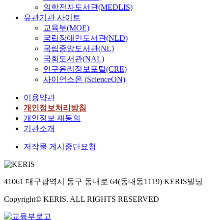
t
전
의학전자도서관(MEDLIS)
o
h
텍
유관기관 사이트
n
e
스
교육부(MOE)
g
t
트
국립장애인도서관(NLD)
r
o
로
국립중앙도서관(NL)
a
p
변
국회도서관(NAL)
e
i
용
m
연구윤리정보포털(CRE)
c
되
a
사이언스온 (ScienceON)
o
었
s
f
는
이용약관
k
k
가
개인정보처리방침
d
n
에
a
개인정보 재동의
o
대
n
기관소개
w
한
c
l
거
저작물 게시중단요청
e
e
시
d
d
적
r
g
인
a
e
탐
41061 대구광역시 동구 동내로 64(동내동1119) KERIS빌딩
m
c
문
a
u
이
Copyright© KERIS. ALL RIGHTS RESERVED
d
l
다
u
t
.