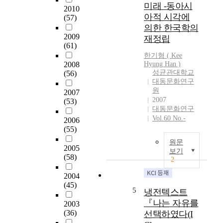
미래 -동아시
2010
아적 시각에
(57)
의한 한국학의
2009
재정립
(61)
한기형 ( Kee
2008
Hyung Han )
성균관대학교
(56)
대동문화연구
원
2007
2007
(53)
대동문화연구
Vol.60 No.-
2006
(55)
원문
2005
보기
(58)
2
2004
(45)
5
냉전텍스트
『나는 자유를
2003
(36)
선택하였다(I