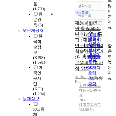
로
음
많
정확도순
(1,709)
이
원
내림차순
본
정확도
문없
자
1
순
대동문화연구
10개씩 출력
음
(5)
내림차순
료
인기도
원 창립 50주
원문제공처
순
조회
년 기념호 : 특
10개씩
한
연도순
집 ; 대동문화
출력
국학
제목순
연구원 50년의
활
20개씩
술정
저자순
학술연구 성과
용
출력
보
발행기
도
: 대동문화연
30개씩
(KISS)
관순
높
출력
(1,691)
구원의 사학사
은
한
50개씩
적 위치
자
국연
출력
김건태 ( Kuen Tae
료
구재
100개씩
Kim )
단
출력
성균관대학교
(KCI)
대동문화연구
(1,204)
원
등재정보
2007
대동문화연구
KCI등
Vol.60 No.-
재