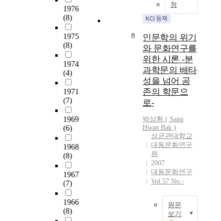
였
청
1976
다
(8)
』
가
8
1975
인문학의 위기
냉
(8)
와 문화연구를
전
위한 시론 -분
의
1974
과학문의 배타
맥
(4)
성을 넘어 공
락
존의 학문으
에
1971
(7)
서
로-
세
1969
박상환 ( Sang
계
(6)
Hwan Bak )
-
성균관대학교
동
대동문화연구
1968
아
원
(8)
시
2007
아
대동문화연구
1967
-
Vol.57 No.-
(7)
한
국
1966
원문
으
(8)
보기
로