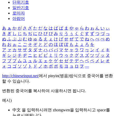
단위기호
일반기호
로마자
아랍어
あ
ぁ
か
が
さ
ざ
た
だ
な
は
ば
ぱ
ま
や
ゃ
ら
わ
ゎ
ん
い
ぃ
き
ぎ
し
じ
ち
ぢ
に
ひ
び
ぴ
み
り
う
ぅ
く
ぐ
す
ず
つ
づ
っ
ぬ
ふ
ぶ
ぷ
む
ゆ
ゅ
る
え
ぇ
け
げ
せ
ぜ
て
で
ね
へ
べ
ぺ
め
れ
お
ぉ
こ
ご
そ
ぞ
と
ど
の
ほ
ぼ
ぽ
も
よ
ょ
ろ
を
ア
ァ
カ
サ
ザ
タ
ダ
ナ
ハ
バ
パ
マ
ヤ
ャ
ラ
ワ
ヮ
ン
イ
ィ
キ
ギ
シ
ジ
チ
ヂ
ニ
ヒ
ビ
ピ
ミ
リ
ウ
ゥ
ク
グ
ス
ズ
ツ
ヅ
ッ
ヌ
フ
ブ
プ
ム
ユ
ュ
ル
エ
ェ
ケ
ゲ
セ
ゼ
テ
デ
ヘ
ベ
ペ
メ
レ
オ
ォ
コ
ゴ
ソ
ゾ
ト
ド
ノ
ホ
ボ
ポ
モ
ヨ
ョ
ロ
ヲ
―
http://chineseinput.net/
에서 pinyin(병음)방식으로 중국어를 변환
할 수 있습니다.
변환된 중국어를 복사하여 사용하시면 됩니다.
예시)
中文 을 입력하시려면
zhongwen
을 입력하시고 space를
누르시면됩니다.