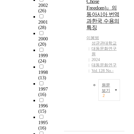
Chose
2002
Freedom)』의
(26)
동아시아 번역
과한국 수용의
2001
특징
(28)
이봉범
2000
성균관대학교
(20)
대동문화연구
원
1999
2024
(24)
대동문화연구
Vol.128 No.-
1998
(13)
원문
1997
보기
(16)
2
이
글
1996
은
(15)
소
비
1995
(16)
에
트