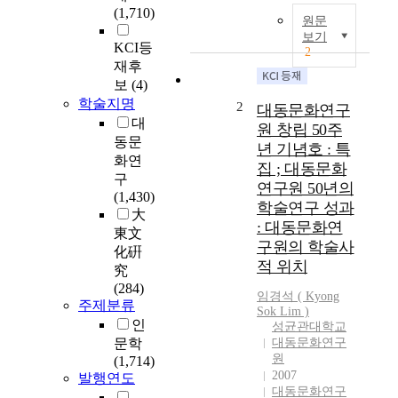
(1,710)
원문
보기
KCI등
2
재후
보
(4)
학술지명
2
대동문화연구
대
원 창립 50주
동문
년 기념호 : 특
화연
집 ; 대동문화
구
연구원 50년의
(1,430)
학술연구 성과
大
: 대동문화연
東文
구원의 학술사
化硏
적 위치
究
(284)
임경석 ( Kyong
주제분류
Sok Lim )
인
성균관대학교
문학
대동문화연구
원
(1,714)
2007
발행연도
대동문화연구