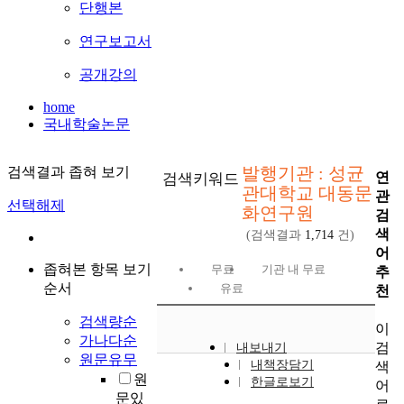
단행본
연구보고서
공개강의
home
국내학술논문
발행기관 : 성균
검색결과 좁혀 보기
연
검색키워드
관대학교 대동문
관
선택해제
화연구원
검
색
(검색결과
1,714
건)
어
좁혀본 항목 보기
무료
기관 내 무료
추
순서
유료
천
검색량순
이
가나다순
검
내보내기
원문유무
내책장담기
색
원
한글로보기
어
문있