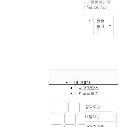
대동문화연구
a
한
Vol.120 No.-
r
내
c
용
원문
h
이
보기
f
전
2
o
T
혀
r
h
없
t
i
는
h
s
反
e
a
스
c
r
탈
u
t
린
l
i
주
t
c
의
내보내기
u
l
텍
내책장담기
r
e
스
한글로보기
a
i
트
l
s
가
p
정확도순
t
어
o
h
떻
내림차순
l
정확도
e
게
i
f
순
빠
10개씩 출력