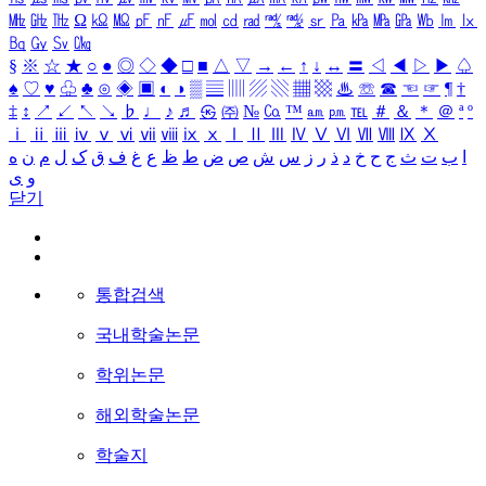
㎒
㎓
㎔
Ω
㏀
㏁
㎊
㎋
㎌
㏖
㏅
㎭
㎮
㎯
㏛
㎩
㎪
㎫
㎬
㏝
㏐
㏓
㏃
㏉
㏜
㏆
§
※
☆
★
○
●
◎
◇
◆
□
■
△
▽
→
←
↑
↓
↔
〓
◁
◀
▷
▶
♤
♠
♡
♥
♧
♣
⊙
◈
▣
◐
◑
▒
▤
▥
▨
▧
▦
▩
♨
☏
☎
☜
☞
¶
†
‡
↕
↗
↙
↖
↘
♭
♩
♪
♬
㉿
㈜
№
㏇
™
㏂
㏘
℡
＃
＆
＊
＠
ª
º
ⅰ
ⅱ
ⅲ
ⅳ
ⅴ
ⅵ
ⅶ
ⅷ
ⅸ
ⅹ
Ⅰ
Ⅱ
Ⅲ
Ⅳ
Ⅴ
Ⅵ
Ⅶ
Ⅷ
Ⅸ
Ⅹ
ا
ب
ت
ث
ج
ح
خ
د
ذ
ر
ز
س
ش
ص
ض
ط
ظ
ع
غ
ف
ق
ک
ل
م
ن
ه
و
ی
닫기
통합검색
국내학술논문
학위논문
해외학술논문
학술지