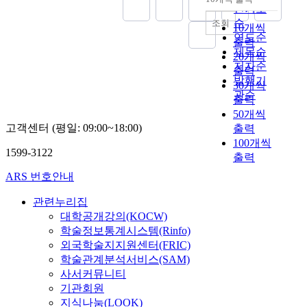
내림차순
t
o
인기도
른
i
u
기
순
조회
10개씩
c
r
간
연도순
출력
s
t
안
제목순
20개씩
o
h
에
저자순
출력
f
a
동
발행기
30개씩
t
r
시
관순
출력
h
t
다
50개씩
e
i
발
고객센터 (평일: 09:00~18:00)
출력
p
c
적
e
100개씩
l
으
1599-3122
r
출력
e
로
f
o
번
ARS 번호안내
o
f
역
r
a
되
관련누리집
m
s
어
대학공개강의(KOCW)
a
t
전
학술정보통계시스템(Rinfo)
n
u
지
외국학술지지원센터(FRIC)
c
d
구
학술관계분석서비스(SAM)
e
y
적
사서커뮤니티
o
o
인
기관회원
f
n
냉
지식나눔(LOOK)
D