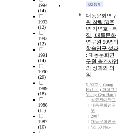
1994
공
(14)
산
6
대동문화연구
당
1993
원 창립 50주
원
(12)
년 기념호 : 특
으
집 ; 대동문화
로
1992
연구원 50년의
1
(12)
9
학술연구 성과
4
: 대동문화연
1991
4
(14)
구원 출간사업
년
의 성과와 의
미
1990
의
(29)
국
으
이영호 ( Young
1989
로
Ho Lee )
,
한영규 (
(18)
Young Gyu Han )
망
성균관대학교
명
1988
대동문화연구
한
(11)
원
V
2007
·
1987
대동문화연구
A
(10)
Vol.60 No.-
크