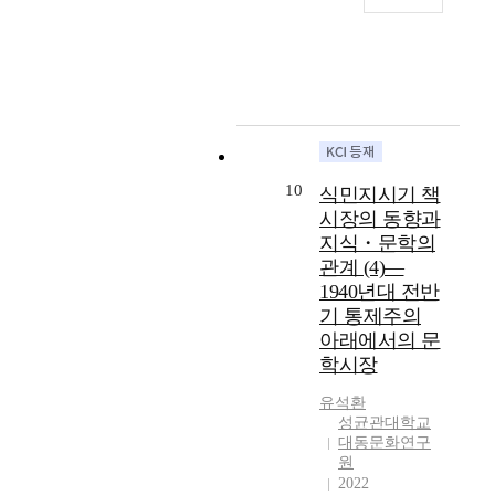
T
서
h
구
e
명
a
하
i
는
m
것
o
을
f
목
t
적
10
식민지시기 책
h
으
시장의 동향과
i
로
지식・문학의
s
한
관계 (4)―
s
다
1940년대 전반
t
.
u
기 통제주의
사
d
아래에서의 문
회
y
학시장
주
i
의
s
유석환
자
성균관대학교
t
체
대동문화연구
o
를
원
s
비
2022
e
판