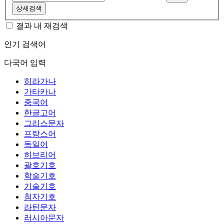
상세검색
결과 내 재검색
인기 검색어
다국어 입력
히라가나
가타카나
중국어
한글고어
그리스문자
프랑스어
독일어
히브리어
괄호기호
학술기호
기술기호
첨자기호
라틴문자
러시아문자