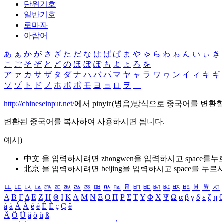
단위기호
일반기호
로마자
아랍어
あ
ぁ
か
が
さ
ざ
た
だ
な
は
ば
ぱ
ま
や
ゃ
ら
わ
ゎ
ん
い
ぃ
き
こ
ご
そ
ぞ
と
ど
の
ほ
ぼ
ぽ
も
よ
ょ
ろ
を
ア
ァ
カ
サ
ザ
タ
ダ
ナ
ハ
バ
パ
マ
ヤ
ャ
ラ
ワ
ヮ
ン
イ
ィ
キ
ギ
ソ
ゾ
ト
ド
ノ
ホ
ボ
ポ
モ
ヨ
ョ
ロ
ヲ
―
http://chineseinput.net/
에서 pinyin(병음)방식으로 중국어를 변환
변환된 중국어를 복사하여 사용하시면 됩니다.
예시)
中文 을 입력하시려면
zhongwen
을 입력하시고 space를
北京 을 입력하시려면
beijing
을 입력하시고 space를 누르
ㅥ
ㅦ
ㅧ
ㅨ
ㅩ
ㅪ
ㅫ
ㅬ
ㅭ
ㅮ
ㅯ
ㅰ
ㅱ
ㅲ
ㅳ
ㅴ
ㅵ
ㅶ
ㅷ
ㅸ
ㅹ
ㅺ
Α
Β
Γ
Δ
Ε
Ζ
Η
Θ
Ι
Κ
Λ
Μ
Ν
Ξ
Ο
Π
Ρ
Σ
Τ
Υ
Φ
Χ
Ψ
Ω
α
β
γ
δ
ε
ζ
η
á
à
Á
À
é
è
É
È
ç
Ç
ê
Ä
Ö
Ü
ä
ö
ü
ß