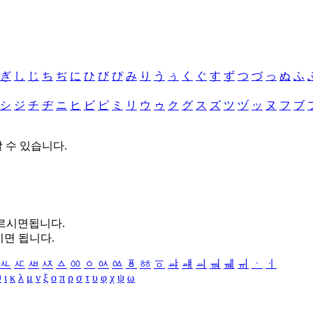
ぎ
し
じ
ち
ぢ
に
ひ
び
ぴ
み
り
う
ぅ
く
ぐ
す
ず
つ
づ
っ
ぬ
ふ
シ
ジ
チ
ヂ
ニ
ヒ
ビ
ピ
ミ
リ
ウ
ゥ
ク
グ
ス
ズ
ツ
ヅ
ッ
ヌ
フ
ブ
할 수 있습니다.
누르시면됩니다.
시면 됩니다.
ㅻ
ㅼ
ㅽ
ㅾ
ㅿ
ㆀ
ㆁ
ㆂ
ㆃ
ㆄ
ㆅ
ㆆ
ㆇ
ㆈ
ㆉ
ㆊ
ㆋ
ㆌ
ㆍ
ㆎ
θ
ι
κ
λ
μ
ν
ξ
ο
π
ρ
σ
τ
υ
φ
χ
ψ
ω