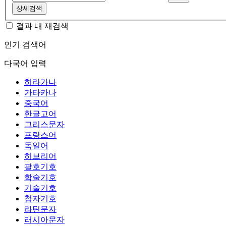
상세검색
결과 내 재검색
인기 검색어
다국어 입력
히라가나
가타카나
중국어
한글고어
그리스문자
프랑스어
독일어
히브리어
괄호기호
학술기호
기술기호
첨자기호
라틴문자
러시아문자