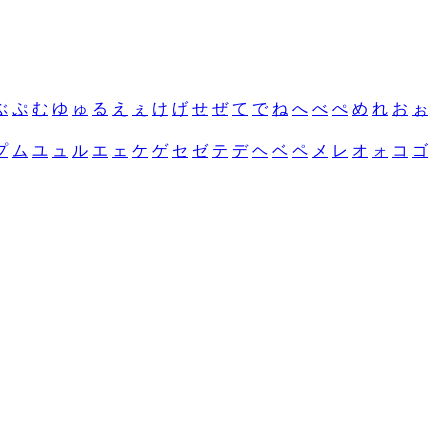
ぶ
ぷ
む
ゆ
ゅ
る
え
ぇ
け
げ
せ
ぜ
て
で
ね
へ
べ
ぺ
め
れ
お
ぉ
プ
ム
ユ
ュ
ル
エ
ェ
ケ
ゲ
セ
ゼ
テ
デ
ヘ
ベ
ペ
メ
レ
オ
ォ
コ
ゴ