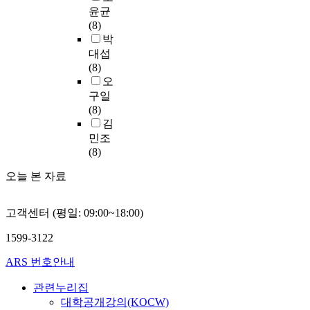
산
r
건
화
실
.
정
윤균
적
보
c
축
교
제
0
도
(8)
을
호
h
과
육
로
-
구
박
두
체
o
개
에
중
2
를
대섭
고
계
n
조
대
국
7
적
(8)
있
의
t
를
한
길
.
용
오
다
무
h
통
이
림
9
하
.
구일
형
e
해
념
성
)
여
(8)
문
c
노
을
의
,
소
본
김
화
o
인
집
장
肥
비
연
민조
유
r
에
약
춘
胖
자
구
(8)
산
e
게
하
시
(
개
결
학
v
편
였
,
오늘 본 자료
女
인
과
과
a
안
다
길
B
의
는
에
l
한
.
림
M
돈
다
대
u
고객센터 (평일: 09:00~18:00)
거
중
시
I
에
음
한
e
주
국
,
≥
대
과
1599-3122
영
s
환
의
연
2
한
같
향
o
경
전
길
8
태
다
ARS 번호안내
력
f
을
통
시
.
도
.
은
d
제
서
,
관련누리집
0
집
직
a
공
원
매
;
단
대학공개강의(KOCW)
첫
관
n
할