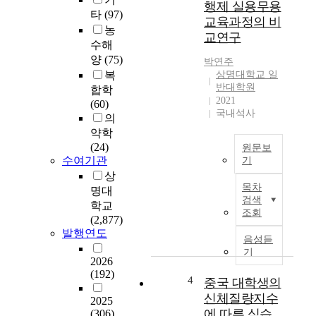
더
행제 실용무용
학
타
(97)
높
교육과정의 비
과
농
아
교연구
설
수해
지
립
고
양
(75)
박연주
과
있
복
상명대학교 일
인
다
반대학원
합학
재
2021
.
(60)
양
국내석사
하
의
성
지
약학
비
만
(24)
원문보
교
현
수여기관
기
연
재
상
오
구
일
목차
명대
늘
무
부
검색
학교
날
형
조회
노
(2,877)
실
문
인
발행연도
용
화
음성듣
돌
무
기
유
봄
2026
용
산
환
(192)
(
4
중국 대학생의
은
경
스
세
신체질량지수
,
2025
트
계
에 따른 식습
특
(306)