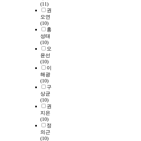
하
s
족
구
(11)
현
指
지
기
였
o
시
,
권
황
數
구
교
고
f
켜
창
오연
조
(
성
과
인
d
노
주
(10)
사
B
요
목
간
a
인
담
홍
를
M
소
교
의
n
이
자
진
성태
I
로
육
전
c
여
주
행
(10)
)
구
과
면
e
생
창
하
오
爲
조
정
적
e
을
신
고
윤선
基
화
과
발
d
더
시
자
(10)
准
되
교
전
u
즐
범
하
이
,
어
육
과
c
겁
지
며
以
있
해광
목
사
a
게
구
조
中
으
(10)
표
회
t
보
등
선
國
며
구
를
적
i
낼
을
족
河
개
상균
문
화
o
수
육
중
南
인
(10)
헌
해
n
있
성
고
省
의
권
조
를
s
다
하
등
大
실
사
지은
촉
h
.
고
학
學
질
와
(10)
진
o
있
교
生
적
사
정
하
w
관
다
의
(
인
회
의근
고
s
련
.
공
非
의
조
(10)
있
t
문