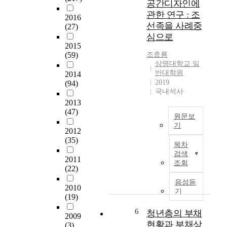
세
공간디자인에
인
习
그
계
관한 연구 : 조
의
2016
惯
로
화
생
선족을 사례중
(27)
,
인
,
리
심으로
运
해
도
적
2015
动
실
시
,
(59)
조효룡
行
용
의
상명대학교 일
정
为
무
현
반대학원
2014
신
、
용
2019
대
(94)
적
健
(
국내석사
화
수
康
스
2013
그
요
相
트
(47)
리
를
원문보
关
릿
고
만
기
因
댄
2012
다
족
중
素
(35)
스
른
목차
시
국
与
)
문
검색
키
에
2011
身
은
조회
화
지
(22)
서
体
여
권
못
한
质
러
음성듣
과
하
2010
족
量
가
기
의
고
(19)
이
指
지
충
있
외
数
6
영
청년층의 부채
돌
2009
다
의
B
역
현황과 부채상
을
(3)
.