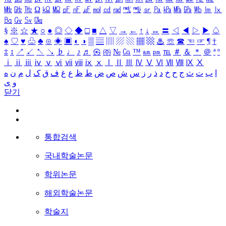
㎒
㎓
㎔
Ω
㏀
㏁
㎊
㎋
㎌
㏖
㏅
㎭
㎮
㎯
㏛
㎩
㎪
㎫
㎬
㏝
㏐
㏓
㏃
㏉
㏜
㏆
§
※
☆
★
○
●
◎
◇
◆
□
■
△
▽
→
←
↑
↓
↔
〓
◁
◀
▷
▶
♤
♠
♡
♥
♧
♣
⊙
◈
▣
◐
◑
▒
▤
▥
▨
▧
▦
▩
♨
☏
☎
☜
☞
¶
†
‡
↕
↗
↙
↖
↘
♭
♩
♪
♬
㉿
㈜
№
㏇
™
㏂
㏘
℡
＃
＆
＊
＠
ª
º
ⅰ
ⅱ
ⅲ
ⅳ
ⅴ
ⅵ
ⅶ
ⅷ
ⅸ
ⅹ
Ⅰ
Ⅱ
Ⅲ
Ⅳ
Ⅴ
Ⅵ
Ⅶ
Ⅷ
Ⅸ
Ⅹ
ا
ب
ت
ث
ج
ح
خ
د
ذ
ر
ز
س
ش
ص
ض
ط
ظ
ع
غ
ف
ق
ک
ل
م
ن
ه
و
ی
닫기
통합검색
국내학술논문
학위논문
해외학술논문
학술지