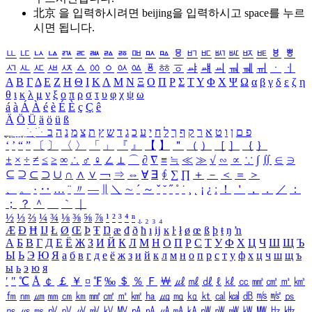
北京 을 입력하시려면
beijing
을 입력하시고 space를 누르
시면 됩니다.
ㅥ
ㅦ
ㅧ
ㅨ
ㅩ
ㅪ
ㅫ
ㅬ
ㅭ
ㅮ
ㅯ
ㅰ
ㅱ
ㅲ
ㅳ
ㅴ
ㅵ
ㅶ
ㅷ
ㅸ
ㅹ
ㅺ
ㅻ
ㅼ
ㅽ
ㅾ
ㅿ
ㆀ
ㆁ
ㆂ
ㆃ
ㆄ
ㆅ
ㆆ
ㆇ
ㆈ
ㆉ
ㆊ
ㆋ
ㆌ
ㆍ
ㆎ
Α
Β
Γ
Δ
Ε
Ζ
Η
Θ
Ι
Κ
Λ
Μ
Ν
Ξ
Ο
Π
Ρ
Σ
Τ
Υ
Φ
Χ
Ψ
Ω
α
β
γ
δ
ε
ζ
η
θ
ι
κ
λ
μ
ν
ξ
ο
π
ρ
σ
τ
υ
φ
χ
ψ
ω
á
à
Á
À
é
è
É
È
ç
Ç
ê
Ä
Ö
Ü
ä
ö
ü
ß
ְ
ֳ
ֲ
ֱ
ָ
ַ
ֵ
ֶ
ִ
ֹ
ּ
ֻ
ׂ
ׁ
ּ
ב
ה
נ
מ
צ
ת
ץ
ש
ד
ג
כ
ע
י
ח
ל
ך
ף
ק
ר
א
ט
ו
ן
ם
פ
‘
’
“
”
〔
〕
〈
〉
「
」
『
』
【
】
＂
（
）
［
］
｛
｝
±
×
÷
≠
≤
≥
∞
∴
♂
♀
∠
⊥
⌒
∂
∇
≡
≒
≪
≫
√
∽
∝
∵
∫
∬
∈
∋
⊆
⊇
⊂
⊃
∪
∩
∧
∨
￢
⇒
⇔
∀
∃
∮
∑
∏
＋
－
＜
＝
＞
、
。
·
‥
…
¨
〃
―
∥
＼
∼
´
～
ˇ
˘
˝
˚
˙
¸
˛
¡
¿
ː
！
＇
，
．
／
：
；
？
＾
＿
｀
｜
½
⅓
⅔
¼
¾
⅛
⅜
⅝
⅞
¹
²
³
⁴
ⁿ
₁
₂
₃
₄
Æ
Ð
Ħ
Ĳ
Ł
Ø
Œ
Þ
Ŧ
Ŋ
æ
đ
ð
ħ
ı
ĳ
ĸ
ŀ
ł
ø
œ
ß
þ
ŧ
ŋ
ŉ
А
Б
В
Г
Д
Е
Ё
Ж
З
И
Й
К
Л
М
Н
О
П
Р
С
Т
У
Ф
Х
Ц
Ч
Ш
Щ
Ъ
Ы
Ь
Э
Ю
Я
а
б
в
г
д
е
ё
ж
з
и
й
к
л
м
н
о
п
р
с
т
у
ф
х
ц
ч
ш
щ
ъ
ы
ь
э
ю
я
′
″
℃
Å
￠
￡
￥
¤
℉
‰
＄
％
Ｆ
￦
㎕
㎖
㎗
ℓ
㎘
㏄
㎣
㎤
㎥
㎦
㎙
㎚
㎛
㎜
㎝
㎞
㎟
㎠
㎡
㎢
㏊
㎍
㎎
㎏
㏏
㎈
㎉
㏈
㎧
㎨
㎰
㎱
㎲
㎳
㎴
㎵
㎶
㎷
㎸
㎹
㎀
㎁
㎂
㎃
㎄
㎺
㎻
㎽
㎾
㎿
㎐
㎑