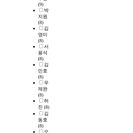
례
-
가
정
산
r
(9)
개
유
대
2
하
의
보
e
박
기
기
상
3
는
방
호
s
지원
술
적
인
.
측
향
법
u
(8)
적
인
조
9
정
성
률
l
김
측
구
선
)
도
과
,
t
면
영미
성
족
,
구
교
무
o
에
(8)
부
학
超
를
육
형
f
치
서
분
교
重
개
적
문
n
중
용석
으
의
(
발
발
화
e
되
(8)
로
실
女
하
전
유
g
어
김
서
태
4
고
을
산
l
있
민호
중
를
.
,
위
보
e
는
(8)
국
파
0
개
해
호
c
데
우
전
악
-
발
문
정
t
,
제완
통
하
2
된
헌
책
o
주
(8)
문
기
7
돈
연
,
f
로
허
화
위
.
에
구
무
r
어
의
진
(8)
하
9
대
를
형
e
떻
심
여
김
;
한
하
문
s
게
미
본
동호
男
태
는
화
e
하
및
인
(8)
2
도
데
유
a
면
문
이
오
4
측
목