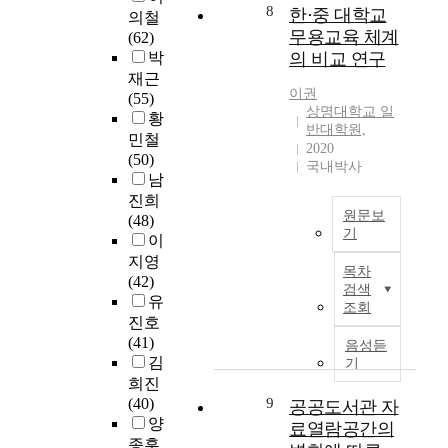
별
년
지
8
慣
한⋅중 대학교
적
의철
소
하
1
사
、
영
무용교육 체계
(62)
이
거
7
유
健
역
박
의 비교 연구
자
나
차
에
康
의
재근
문
,
당
의
相
확
이권
(55)
화
병
대
해
關
상명대학교 일
립
황
적
환
회
현
반대학원,
因
은
민철
원
으
(
2020
재
素
무
(50)
동
로
국내박사
党
대
的
용
남
력
고
代
부
關
전
이
진희
생
会
분
聯
문
원문보
되
(48)
하
)
민
性
인
기
고
이
거
에
족
。
재
있
D
지영
나
서
학
即
목차
양
다
a
(42)
,
후
교
검색
,
성
.
n
유
거
난
조회
가
大
을
무
c
진호
동
성
교
學
위
형
e
(41)
이
음성듣
의
육
生
해
문
e
김
불
기
창
방
的
서
화
d
희진
편
주
법
b
꼭
유
u
(40)
9
해
공공도서관 자
담
이
m
필
산
c
양
개
료열람공간의
(
단
i
요
의
a
인
종훈
长