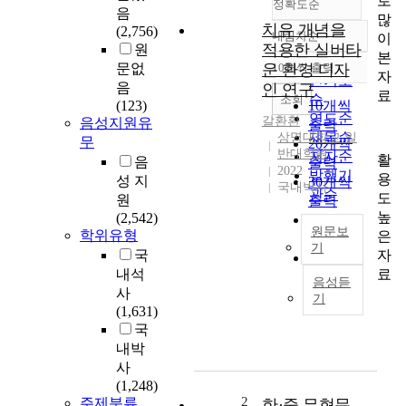
로
정확도순
음
많
치유 개념을
(2,756)
내림차순
이
정확도
적용한 실버타
원
본
순
문없
운 환경 디자
10개씩 출력
내림차순
자
인기도
음
인 연구
료
순
조회
(123)
10개씩
연도순
갈환환
음성지원유
출력
제목순
상명대학교 일
무
20개씩
반대학원
저자순
활
음
출력
2022
발행기
용
성 지
30개씩
국내박사
관순
도
원
출력
높
(2,542)
50개씩
원문보
학위유형
은
출력
기
자
국
100개씩
국
료
내석
출력
음성듣
문
사
기
요
(1,631)
약
국
내박
국
사
민
(1,248)
경
2
주제분류
한·중 무형문