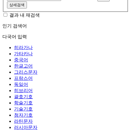
상세검색
결과 내 재검색
인기 검색어
다국어 입력
히라가나
가타카나
중국어
한글고어
그리스문자
프랑스어
독일어
히브리어
괄호기호
학술기호
기술기호
첨자기호
라틴문자
러시아문자