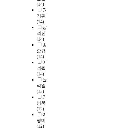
의
하
c
해
(14)
환
어
法
돈
학
였
a
주
권
경
려
和
에
교
다
t
는
기환
친
우
飲
대
(
.
i
것
(14)
화
며
食
해
상
무
o
은
장
형
수
習
가
명
형
n
사
사
석진
업
慣
지
대
문
a
회
회
(14)
체
健
고
학
화
s
의
'
송
계
康
있
교
유
i
조
를
준규
가
管
는
부
산
m
화
말
(14)
불
理
가
설
학
p
로
한
이
완
是
치
평
과
o
운
다
정
석필
能
관
생
보
r
발
.
하
(14)
幫
과
교
호
t
전
중
며
윤
助
성
육
의
a
에
부
교
석일
,
향
원
전
n
도
지
육
(13)
具
으
,
개
t
중
방
자
최
體
로
국
는
f
요
의
원
要
정
병욱
민
전
o
하
요
이
提
서
(12)
대
체
r
다
충
일
供
적
이
학
사
m
.
지
반
有
(
영미
교
회
a
노
로
학
用
A
(12)
부
구
n