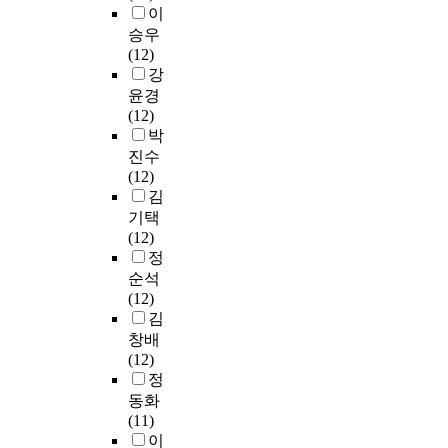
인
꼽
교
的
f
이
설
성
d
돌
히
에
信
f
평
승우
원
m
봄
는
비
息
e
생
(12)
의
e
공
후
해
。
c
교
강
상
a
간
난
상
t
육
윤경
호
n
에
은
대
爲
i
원
(12)
존
s
원
악
적
達
v
,
박
중
o
예
록
으
到
e
한
진수
과
f
치
산
로
這
)
양
(12)
화
a
료
(
낙
一
,
대
김
해
r
환
嶽
후
研
행
학
기택
·
t
경
麓
한
究
동
교
(12)
공
e
을
山
상
目
적
부
정
생
d
조
)
태
的
(
설
순석
에
u
성
대
에
,
B
미
(12)
유
c
하
학
처
以
e
래
김
리
a
면
과
해
中
h
인
창배
하
t
시
학
있
國
a
재
(12)
고
i
설
기
다
國
v
교
정
최
o
미
술
고
家
i
육
종
n
동화
관
타
밝
學
o
원
적
.
(11)
에
운
혀
生
r
,
으
H
이
도
,