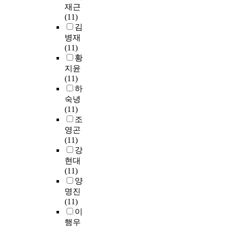
져
體
a
세
로
o
재근
움
마
있
質
l
종
무
w
(11)
이
란
다
健
)
대
형
e
김
될
산
.
康
,
학
문
v
병재
뿐
(
이
標
그
교
화
e
(11)
만
馬
에
准
리
미
유
r
황
아
欄
근
(
고
래
산
,
지윤
니
山
거
2
인
교
을
t
(11)
라
)
하
0
지
육
전
h
하
심
영
여
1
적
원
승
e
신
숙녕
상
조
4
(
)
해
c
건
(11)
문
선
年
C
을
야
u
강
조
화
족
修
o
선
한
r
에
영곤
창
중
訂
g
정
다
r
대
(11)
의
고
)
n
하
는
e
한
강
산
등
的
i
여
자
n
노
현대
업
학
大
t
학
각
t
인
(11)
단
교
學
i
교
행
s
의
양
지
를
生
v
의
위
t
수
명진
,
대
身
e
이
를
a
요
(11)
샹
상
體
)
론
형
t
도
이
장
으
質
3
및
성
u
만
신
행우
로
量
가
실