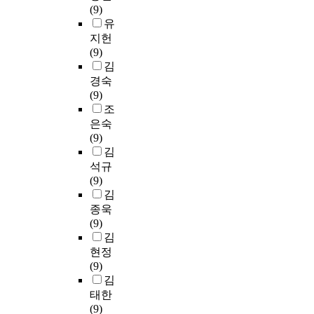
및
성
l
는
(9)
에
고
重
의
인
은
e
주
유
서
향
偏
사
터
무
m
로
지헌
현
후
低
결
뷰
형
e
건
(9)
지
로
(
정
를
문
n
축
김
서
조
女
및
통
화
t
계
경숙
원
선
B
행
해
유
a
획
(9)
에
족
M
동
고
산
t
분
조
주
중
I
에
찰
보
i
야
목
은숙
고
≤
영
하
호
o
에
하
(9)
등
1
향
고
실
n
집
면
김
학
7
을
각
천
o
중
서
석규
교
.
미
학
으
n
되
전
(9)
의
1
칠
교
로
t
어
통
김
실
;
수
학
깊
h
있
서
내
종욱
男
있
과
이
e
으
원
공
(9)
B
는
의
각
e
며
건
간
김
M
개
공
인
d
,
축
개
현정
I
인
통
되
u
노
의
선
(9)
≤
의
점
었
c
인
복
을
김
1
심
과
으
a
돌
원
위
7
리
태한
차
며
t
봄
과
한
.
적
(9)
이
,
i