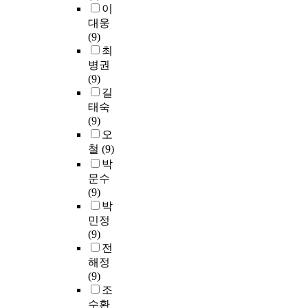
환
재
가
8
인
이
점
특
o
경
건
이
)
변
대웅
을
히
n
문
에
드
,
인
(9)
비
끊
o
제
나
라
正
중
최
교
임
f
에
섰
인
常
의
분
병권
없
d
대
다
을
(
하
석
(9)
이
a
한
.
제
女
나
해
길
발
n
연
서
안
1
이
대
태숙
전
c
구
원
하
7
다
학
(9)
하
e
는
건
고
.
.
교
오
고
i
비
축
자
2
본
학
철
(9)
완
t
교
및
한
-
연
점
박
벽
s
적
디
다
2
구
은
문수
해
e
적
자
.
3
는
행
(9)
지
l
은
인
.
돈
제
박
고
f
편
기
이
9
에
실
있
,
민정
이
법
에
;
대
용
는
a
(9)
다
은
본
男
한
무
무
n
전
.
전
연
1
태
용
형
d
해정
연
통
구
7
도
교
문
a
(9)
구
서
의
.
를
육
화
s
조
는
원
사
9
평
과
유
a
수환
대
의