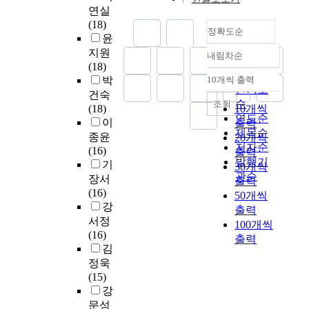
을
시
最
도
이
연실
었
e
또
부
이
重
척
상
(18)
고
s
한
여
외
정확도순
要
도
인
윤
최
a
노
받
의
的
개
대
종
n
지원
인
내림차순
았
조
정확도
時
발
학
적
d
(18)
의
다
선
期
및
순
교
으
f
박
10개씩 출력
심
내림차순
.
족
的
투
인기도
중
로
u
건숙
신
`
학
大
자
4
순
조회
현
n
(18)
10개씩
건
두
교
學
행
년
연도순
재
c
이
출력
강
형
는
生
동
제
제목순
의
t
종윤
20개씩
을
사
학
來
에
학
저자순
교
i
(16)
치
출력
회
생
說
의
교
발행기
육
o
기
유
30개씩
'
수
,
적
에
관순
학
n
장서
해
출력
는
가
通
용
서
과
s
(16)
줄
50개씩
`
줄
過
운
적
o
강
수
자
출력
어
正
영
보
f
있
서정
원
100개씩
들
確
돈
하
호
a
는
(16)
절
고
출력
的
에
고
단
r
환
김
약
학
營
대
있
계
t
경
정욱
형
교
養
한
는
로
e
을
(15)
사
운
管
태
4
발
d
조
강
회
영
理
도
개
전
u
성
문성
,
이
方
는