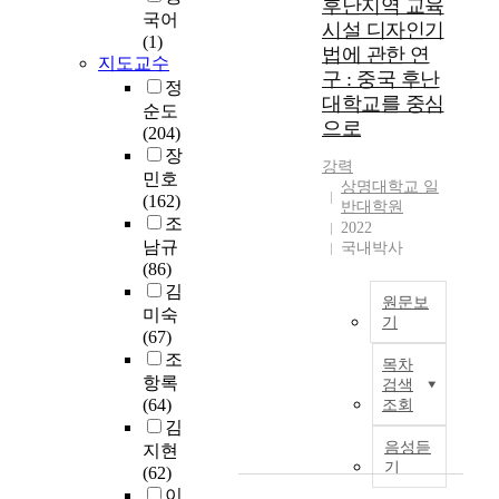
역
후난지역 교육
을
를
국어
족
大
사
시설 디자인기
가
보
(1)
에
学
및
법에 관한 연
지
내
지도교수
대
용
고
구 : 중국 후난
지
한
정
該
어
있
대학교를 중심
못
교
순도
研
정
으
하
으로
육
(204)
究
리
며
고
의
장
試
가
,
강력
,
실
圖
민호
확
점
상명대학교 일
실
시
查
(162)
립
반대학원
차
버
는
明
조
되
2022
국
타
역
中
남규
는
국내박사
가
운
사
國
(86)
중
의
에
적
大
김
이
발
입
원문보
원
學
다
미숙
전
기
주
인
生
.
(67)
을
하
중
과
B
그
조
이
목차
기
국
현
M
중
항록
검색
끄
도
은
실
I
에
(64)
조회
는
한
2
의
對
서
김
중
다
0
여
飲
도
음성듣
지현
요
.
0
러
食
기
교
(62)
한
사
7
가
習
육
이
요