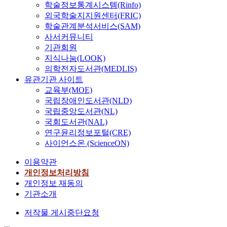
건
하
男
유
학술정보통계시스템(Rinfo)
째
적
c
수
축
구
B
형
,
외국학술지지원센터(FRIC)
이
e
있
은
시
M
을
기
학술관계분석서비스(SAM)
고
e
는
천
,
I
살
관
사서커뮤니티
뚜
d
지
년
장
≥
펴
별
기관회원
렷
u
에
이
백
2
보
교
지식나눔(LOOK)
하
c
대
상
현
8
고
육
의학전자도서관(MEDLIS)
다
a
해
의
을
.
관
목
.
t
유관기관 사이트
고
발
방
0
련
표
여
i
교육부(MOE)
찰
전
문
)
변
는
러
o
국립장애인도서관(NLD)
하
과
하
四
인
이
해
n
국립중앙도서관(NL)
였
정
여
組
인
론
의
,
다
국회도서관(NAL)
을
현
,
투
과
발
d
.
연구윤리정보포털(CRE)
거
장
研
자
실
전
a
본
사이언스온 (ScienceON)
처
조
究
행
기
을
n
논
이
사
對
동
를
거
c
이용약관
문
루
를
象
에
겸
쳐
e
은
개인정보처리방침
어
진
共
어
비
한
s
인
개인정보 재동의
진
행
1
떠
한
·
t
구
기관소개
체
하
0
한
전
중
u
고
계
였
9
영
문
양
d
저작물 게시중단요청
령
로
고
1
향
인
국
i
화
서
조
人
을