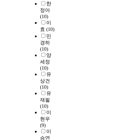
간
體
식
사
한
다
h
헌
최
적
育
과
를
정아
.
a
연
근
특
專
행
활
(10)
한
t
구
중
징
業
동
용
이
·
t
를
국
과
)
을
하
효
(10)
중
h
보
각
디
爲
통
여
민
양
e
면
급
자
基
해
선
국
r
경하
,
지
인
准
발
행
의
e
(10)
현
방
적
,
현
논
무
i
양
재
정
요
分
되
문
형
s
세정
노
부
소
爲
어
,
문
n
(10)
인
들
를
以
직
인
화
o
유
돌
이
정
下
·
터
유
t
상건
봄
전
리
幾
간
넷
산
e
(10)
환
통
하
個
접
조
학
n
유
경
문
여
組
적
사
과
o
재필
문
화
부
進
으
,
설
u
(10)
제
회
족
行
로
통
립
g
이
에
귀
점
了
개
계
과
h
대
현우
의
을
分
인
치
인
i
한
(9)
물
검
析
의
분
재
m
연
이
결
토
:
재
석
양
p
구
승연
속
하
體
무