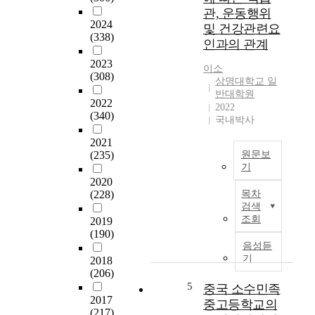
릿
각
히
관, 운동행위
댄
국
2024
6
및 건강관련요
스
의
(338)
0
인과의 관계
)
대
세
은
2023
중
이
이소
수
(308)
이
상
상명대학교 일
많
창
반대학원
노
은
2022
조
2022
인
(340)
매
국내박사
한
을
스
우
대
2021
컴
수
상
(235)
원문보
의
한
으
기
관
문
로
2020
摘
심
명
한
(228)
목차
要
과
이
검색
노
주
다
조회
2019
인
中
목
.
(190)
돌
国
을
음성듣
비
봄
大
받
기
2018
록
환
学
고
(206)
경
경
生
있
5
중국 소수민족
제
은
饮
다
2017
중고등학교의
의
노
食
(217)
.