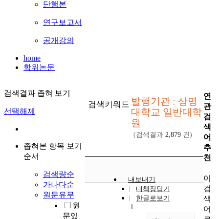
단행본
연구보고서
공개강의
home
학위논문
검색결과 좁혀 보기
연
발행기관 : 상명
검색키워드
관
대학교 일반대학
선택해제
검
원
색
(검색결과
2,879
건)
어
좁혀본 항목 보기
추
순서
천
검색량순
이
내보내기
가나다순
검
내책장담기
원문유무
색
한글로보기
원
1
어
문있