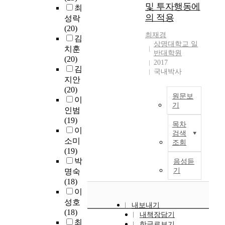
보
t
레
및 투자행동에
험
그
최
變
발
호
i
스
지
의 적용
중
人
성락
한
단
o
해
역
에
的
(20)
오
계
n
소
최재경
으
조
影
김
늘
,
t
및
상명대학교 일
로
선
響
치훈
날
생
h
반대학원
치
지
족
力
(20)
,
산
a
2017
유
정
은
進
김
학
국내박사
적
t
기
받
민
行
점
지안
보
r
능
아
족
系
은
(20)
호
e
이
선
원문보
교
統
행
이
단
a
갖
기
시
육
地
제
인범
계
l
춰
(
의
分
국
평
(19)
,
i
진
목차
先
선
析
문
가
이
교
z
검색
돌
試
행
,
요
인
소미
육
e
조회
봄
)
자
春
약
정
(19)
적
s
환
의
이
天
과
박
음성듣
보
t
경
정
지
,
목
기
명숙
호
h
이
책
만
生
돈
수
(18)
단
e
필
혁
최
命
에
가
이
계
v
요
신
근
周
대
2
성호
등
a
하
내보내기
특
큰
期
한
0
(18)
을
l
다
내책장담기
권
도
中
태
개
최
겪
u
한글로보기
.