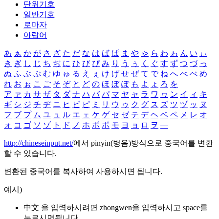
단위기호
일반기호
로마자
아랍어
あ
ぁ
か
が
さ
ざ
た
だ
な
は
ば
ぱ
ま
や
ゃ
ら
わ
ゎ
ん
い
ぃ
き
ぎ
し
じ
ち
ぢ
に
ひ
び
ぴ
み
り
う
ぅ
く
ぐ
す
ず
つ
づ
っ
ぬ
ふ
ぶ
ぷ
む
ゆ
ゅ
る
え
ぇ
け
げ
せ
ぜ
て
で
ね
へ
べ
ぺ
め
れ
お
ぉ
こ
ご
そ
ぞ
と
ど
の
ほ
ぼ
ぽ
も
よ
ょ
ろ
を
ア
ァ
カ
サ
ザ
タ
ダ
ナ
ハ
バ
パ
マ
ヤ
ャ
ラ
ワ
ヮ
ン
イ
ィ
キ
ギ
シ
ジ
チ
ヂ
ニ
ヒ
ビ
ピ
ミ
リ
ウ
ゥ
ク
グ
ス
ズ
ツ
ヅ
ッ
ヌ
フ
ブ
プ
ム
ユ
ュ
ル
エ
ェ
ケ
ゲ
セ
ゼ
テ
デ
ヘ
ベ
ペ
メ
レ
オ
ォ
コ
ゴ
ソ
ゾ
ト
ド
ノ
ホ
ボ
ポ
モ
ヨ
ョ
ロ
ヲ
―
http://chineseinput.net/
에서 pinyin(병음)방식으로 중국어를 변환
할 수 있습니다.
변환된 중국어를 복사하여 사용하시면 됩니다.
예시)
中文 을 입력하시려면
zhongwen
을 입력하시고 space를
누르시면됩니다.