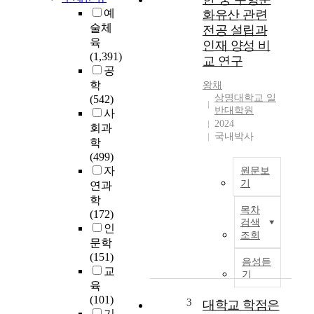
제
예
화유산 관련
가
술체
전공 설립과
발
육
인재 양성 비
전
(1,391)
교 연구
하
공
면
학
왕채
서
상명대학교 일
(542)
삶
반대학원
사
의
2024
회과
질
국내박사
학
에
(499)
대
자
원문보
한
기
연과
사
학
한
람
목차
(172)
·
들
검색
인
중
의
조회
문학
무
기
(151)
형
준
음성듣
교
문
도
기
육
화
점
(101)
유
3
점
대학교 학점은
기
산