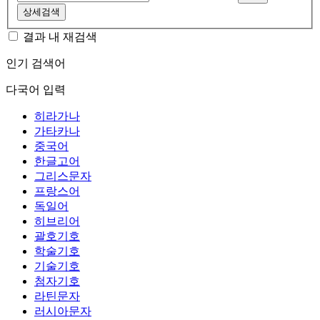
상세검색
결과 내 재검색
인기 검색어
다국어 입력
히라가나
가타카나
중국어
한글고어
그리스문자
프랑스어
독일어
히브리어
괄호기호
학술기호
기술기호
첨자기호
라틴문자
러시아문자