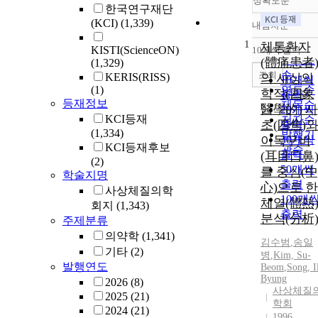
정확도순
한국연구재단
(KCI)
(1,339)
내림차순
정확도
1
순
체통환자
KISTI(ScienceON)
10개씩 출력
내림차
인기도
(體痛患者)
(1,329)
순
조회
KERIS(RISS)
의 사상의
10개씩
(1)
연도순
학적(四象
출력
등재정보
제목순
醫學的) 사
20개씩
KCI등재
저자순
초(四焦)와
출력
(1,334)
발행기
이목구비
30개씩
KCI등재후보
관순
출력
(耳目口鼻)
(2)
50개씩
를 중심(中
학술지명
출력
心)으로 한
사상체질의학
100개
체열(體熱)
회지
(1,343)
출력
분석(分析)
주제분류
의약학
(1,341)
김수범
,
송일
기타
(2)
병
,
Kim, Su-
발행연도
Beom
,
Song, I
Byung
2026
(8)
사상체질
2025
(21)
학회
2024
(21)
1996