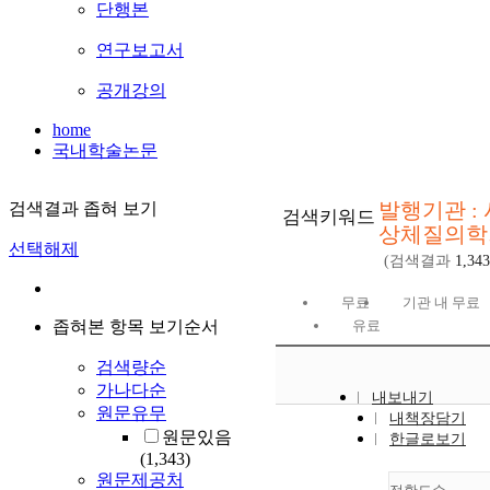
단행본
연구보고서
공개강의
home
국내학술논문
발행기관 : 
검색결과 좁혀 보기
검색키워드
상체질의학
선택해제
(검색결과
1,343
무료
기관 내 무료
좁혀본 항목 보기순서
유료
검색량순
가나다순
내보내기
원문유무
내책장담기
원문있음
한글로보기
(1,343)
원문제공처