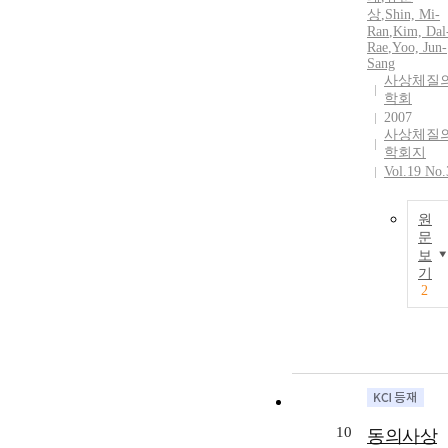
상
,
Shin, Mi-
Ran
,
Kim, Dal
Rae
,
Yoo, Jun-
Sang
사상체질
학회
2007
사상체질
학회지
Vol.19 No.
원
문
보
기
2
10
동의사상