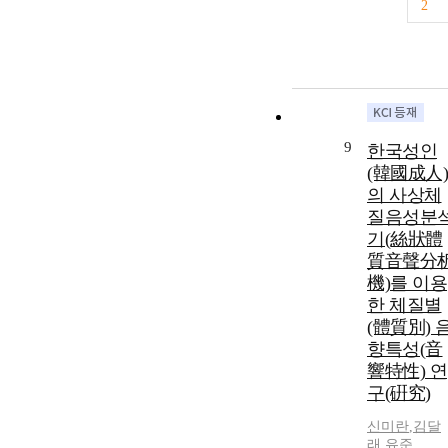
2
9
한국성인
(韓國成人)
의 사상체
질음성분
기(絲狀體
質音聲分
機)를 이용
한 체질별
(體質別) 
향특성(音
響特性) 연
구(硏究)
신미란
,
김달
래
,
유준