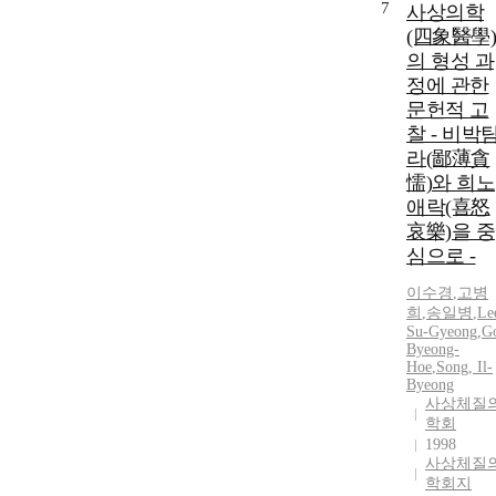
7
사상의학
(四象醫學)
의 형성 과
정에 관한
문헌적 고
찰 - 비박
라(鄙薄貪
懦)와 희노
애락(喜怒
哀樂)을 중
심으로 -
이수경
,
고병
희
,
송일병
,
Le
Su-Gyeong
,
G
Byeong-
Hoe
,
Song, Il-
Byeong
사상체질
학회
1998
사상체질
학회지