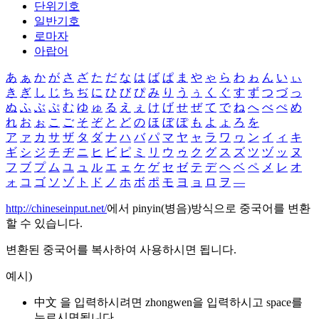
단위기호
일반기호
로마자
아랍어
あ
ぁ
か
が
さ
ざ
た
だ
な
は
ば
ぱ
ま
や
ゃ
ら
わ
ゎ
ん
い
ぃ
き
ぎ
し
じ
ち
ぢ
に
ひ
び
ぴ
み
り
う
ぅ
く
ぐ
す
ず
つ
づ
っ
ぬ
ふ
ぶ
ぷ
む
ゆ
ゅ
る
え
ぇ
け
げ
せ
ぜ
て
で
ね
へ
べ
ぺ
め
れ
お
ぉ
こ
ご
そ
ぞ
と
ど
の
ほ
ぼ
ぽ
も
よ
ょ
ろ
を
ア
ァ
カ
サ
ザ
タ
ダ
ナ
ハ
バ
パ
マ
ヤ
ャ
ラ
ワ
ヮ
ン
イ
ィ
キ
ギ
シ
ジ
チ
ヂ
ニ
ヒ
ビ
ピ
ミ
リ
ウ
ゥ
ク
グ
ス
ズ
ツ
ヅ
ッ
ヌ
フ
ブ
プ
ム
ユ
ュ
ル
エ
ェ
ケ
ゲ
セ
ゼ
テ
デ
ヘ
ベ
ペ
メ
レ
オ
ォ
コ
ゴ
ソ
ゾ
ト
ド
ノ
ホ
ボ
ポ
モ
ヨ
ョ
ロ
ヲ
―
http://chineseinput.net/
에서 pinyin(병음)방식으로 중국어를 변환
할 수 있습니다.
변환된 중국어를 복사하여 사용하시면 됩니다.
예시)
中文 을 입력하시려면
zhongwen
을 입력하시고 space를
누르시면됩니다.