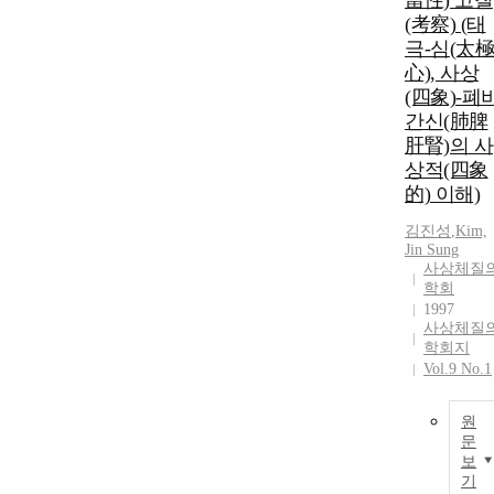
當性) 고찰
(考察) (태
극-심(太極
心), 사상
(四象)-폐
간신(肺脾
肝腎)의 사
상적(四象
的) 이해)
김진성
,
Kim,
Jin Sung
사상체질
학회
1997
사상체질
학회지
Vol.9 No.1
원
문
보
기