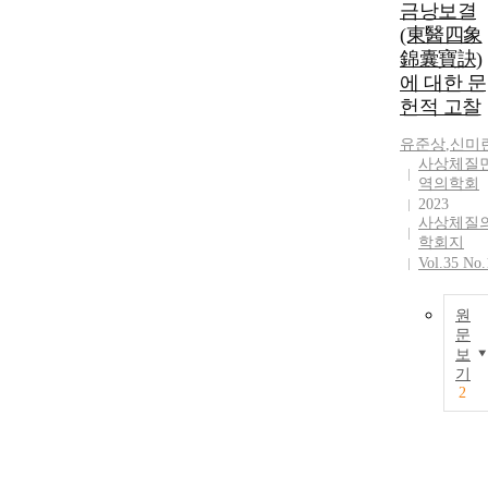
금낭보결
(東醫四象
錦囊寶訣)
에 대한 문
헌적 고찰
유준상
,
신미
사상체질
역의학회
2023
사상체질
학회지
Vol.35 No.
원
문
보
기
2