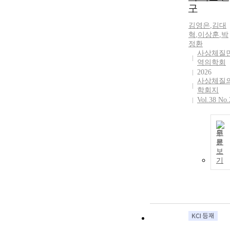
구
김영은
,
김대
혁
,
이상훈
,
박
정환
사상체질
역의학회
2026
사상체질
학회지
Vol.38 No.
원
문
보
기