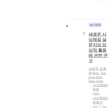
3
새로운 사
상체질 설
문지의 임
상적 활용
에 관한 연
구
김태균
,
김종
원
,
Kim, Tae-
gyun
,
Kim,
Jong-weon
사상체질
학회
2000
사상체질
학회지
Vol.12 No.