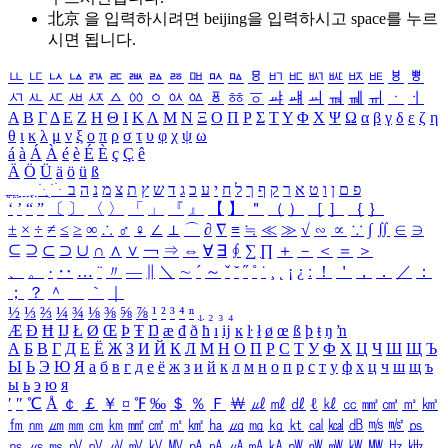
北京 을 입력하시려면
beijing
을 입력하시고 space를 누르
시면 됩니다.
ㅥ
ㅦ
ㅧ
ㅨ
ㅩ
ㅪ
ㅫ
ㅬ
ㅭ
ㅮ
ㅯ
ㅰ
ㅱ
ㅲ
ㅳ
ㅴ
ㅵ
ㅶ
ㅷ
ㅸ
ㅹ
ㅺ
ㅻ
ㅼ
ㅽ
ㅾ
ㅿ
ㆀ
ㆁ
ㆂ
ㆃ
ㆄ
ㆅ
ㆆ
ㆇ
ㆈ
ㆉ
ㆊ
ㆋ
ㆌ
ㆍ
ㆎ
Α
Β
Γ
Δ
Ε
Ζ
Η
Θ
Ι
Κ
Λ
Μ
Ν
Ξ
Ο
Π
Ρ
Σ
Τ
Υ
Φ
Χ
Ψ
Ω
α
β
γ
δ
ε
ζ
η
θ
ι
κ
λ
μ
ν
ξ
ο
π
ρ
σ
τ
υ
φ
χ
ψ
ω
á
à
Á
À
é
è
É
È
ç
Ç
ê
Ä
Ö
Ü
ä
ö
ü
ß
ְ
ֳ
ֲ
ֱ
ָ
ַ
ֵ
ֶ
ִ
ֹ
ּ
ֻ
ׂ
ׁ
ּ
ב
ה
נ
מ
צ
ת
ץ
ש
ד
ג
כ
ע
י
ח
ל
ך
ף
ק
ר
א
ט
ו
ן
ם
פ
‘
’
“
”
〔
〕
〈
〉
「
」
『
』
【
】
＂
（
）
［
］
｛
｝
±
×
÷
≠
≤
≥
∞
∴
♂
♀
∠
⊥
⌒
∂
∇
≡
≒
≪
≫
√
∽
∝
∵
∫
∬
∈
∋
⊆
⊇
⊂
⊃
∪
∩
∧
∨
￢
⇒
⇔
∀
∃
∮
∑
∏
＋
－
＜
＝
＞
、
。
·
‥
…
¨
〃
―
∥
＼
∼
´
～
ˇ
˘
˝
˚
˙
¸
˛
¡
¿
ː
！
＇
，
．
／
：
；
？
＾
＿
｀
｜
½
⅓
⅔
¼
¾
⅛
⅜
⅝
⅞
¹
²
³
⁴
ⁿ
₁
₂
₃
₄
Æ
Ð
Ħ
Ĳ
Ł
Ø
Œ
Þ
Ŧ
Ŋ
æ
đ
ð
ħ
ı
ĳ
ĸ
ŀ
ł
ø
œ
ß
þ
ŧ
ŋ
ŉ
А
Б
В
Г
Д
Е
Ё
Ж
З
И
Й
К
Л
М
Н
О
П
Р
С
Т
У
Ф
Х
Ц
Ч
Ш
Щ
Ъ
Ы
Ь
Э
Ю
Я
а
б
в
г
д
е
ё
ж
з
и
й
к
л
м
н
о
п
р
с
т
у
ф
х
ц
ч
ш
щ
ъ
ы
ь
э
ю
я
′
″
℃
Å
￠
￡
￥
¤
℉
‰
＄
％
Ｆ
￦
㎕
㎖
㎗
ℓ
㎘
㏄
㎣
㎤
㎥
㎦
㎙
㎚
㎛
㎜
㎝
㎞
㎟
㎠
㎡
㎢
㏊
㎍
㎎
㎏
㏏
㎈
㎉
㏈
㎧
㎨
㎰
㎱
㎲
㎳
㎴
㎵
㎶
㎷
㎸
㎹
㎀
㎁
㎂
㎃
㎄
㎺
㎻
㎽
㎾
㎿
㎐
㎑