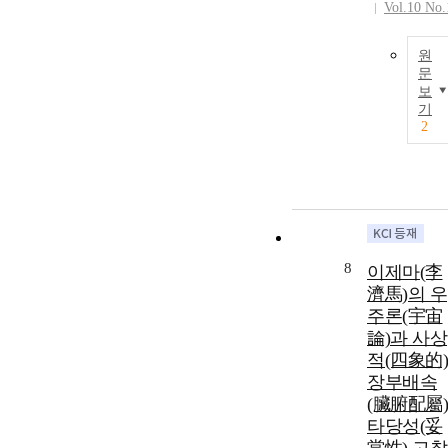
Vol.10 No.
원
문
보
기
2
8
이제마(李
濟馬)의 우
주론(宇宙
論)과 사상
적(四象的)
장부배속
(臟腑配屬)
타당성(妥