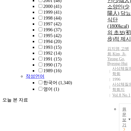
인(少陰人)
2001
(48)
2000
(41)
소양인(少
1999
(41)
陽人) 당뇨
1998
(44)
식단
1997
(42)
(1800kcal)
1996
(37)
의 초보(初
1995
(42)
步)적 제시
1994
(20)
1993
(15)
김지영
,
고병
1992
(14)
희
,
Kim, Ji-
1991
(15)
Yeong
,
Go,
Byeong-Hui
1990
(17)
사상체질
1989
(16)
학회
작성언어
1996
한국어
(1,340)
사상체질
영어
(1)
학회지
Vol.8 No.1
오늘 본 자료
원
문
보
기
2