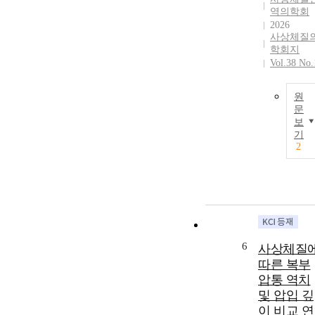
역의학회
2026
사상체질
학회지
Vol.38 No.
원
문
보
기
2
6
사상체질
따른 복부
압통 역치
및 압입 깊
이 비교 연