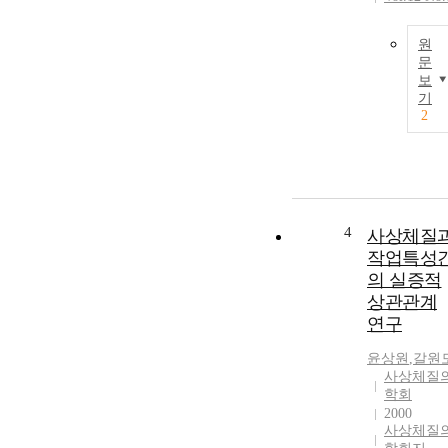
원
문
보
기
2
4
사상체질
작업특성
의 실증적
상관관계
연구
윤상원
,
갈원
사상체질
학회
2000
사상체질