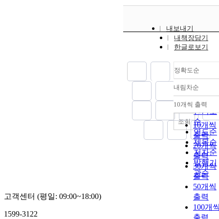
내보내기
내책장담기
한글로보기
정확도순
내림차순
정확도
순
10개씩 출력
내림차
인기도
순
조회
10개씩
연도순
출력
제목순
20개씩
저자순
출력
발행기
30개씩
관순
출력
50개씩
고객센터 (평일: 09:00~18:00)
출력
100개
1599-3122
출력