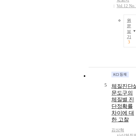
학회지
Vol.12 No.
원
문
보
기
3
5
체질진단
문도구의
체질별 진
단정확률
차이에 대
한 고찰
김상혁
사상체질