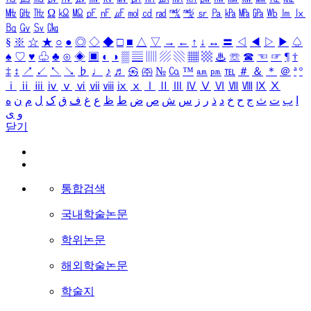
㎒
㎓
㎔
Ω
㏀
㏁
㎊
㎋
㎌
㏖
㏅
㎭
㎮
㎯
㏛
㎩
㎪
㎫
㎬
㏝
㏐
㏓
㏃
㏉
㏜
㏆
§
※
☆
★
○
●
◎
◇
◆
□
■
△
▽
→
←
↑
↓
↔
〓
◁
◀
▷
▶
♤
♠
♡
♥
♧
♣
⊙
◈
▣
◐
◑
▒
▤
▥
▨
▧
▦
▩
♨
☏
☎
☜
☞
¶
†
‡
↕
↗
↙
↖
↘
♭
♩
♪
♬
㉿
㈜
№
㏇
™
㏂
㏘
℡
＃
＆
＊
＠
ª
º
ⅰ
ⅱ
ⅲ
ⅳ
ⅴ
ⅵ
ⅶ
ⅷ
ⅸ
ⅹ
Ⅰ
Ⅱ
Ⅲ
Ⅳ
Ⅴ
Ⅵ
Ⅶ
Ⅷ
Ⅸ
Ⅹ
ا
ب
ت
ث
ج
ح
خ
د
ذ
ر
ز
س
ش
ص
ض
ط
ظ
ع
غ
ف
ق
ک
ل
م
ن
ه
و
ی
닫기
통합검색
국내학술논문
학위논문
해외학술논문
학술지