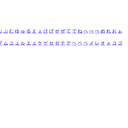
ぶ
ぷ
む
ゆ
ゅ
る
え
ぇ
け
げ
せ
ぜ
て
で
ね
へ
べ
ぺ
め
れ
お
ぉ
プ
ム
ユ
ュ
ル
エ
ェ
ケ
ゲ
セ
ゼ
テ
デ
ヘ
ベ
ペ
メ
レ
オ
ォ
コ
ゴ