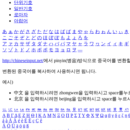
단위기호
일반기호
로마자
아랍어
あ
ぁ
か
が
さ
ざ
た
だ
な
は
ば
ぱ
ま
や
ゃ
ら
わ
ゎ
ん
い
ぃ
き
こ
ご
そ
ぞ
と
ど
の
ほ
ぼ
ぽ
も
よ
ょ
ろ
を
ア
ァ
カ
サ
ザ
タ
ダ
ナ
ハ
バ
パ
マ
ヤ
ャ
ラ
ワ
ヮ
ン
イ
ィ
キ
ギ
ソ
ゾ
ト
ド
ノ
ホ
ボ
ポ
モ
ヨ
ョ
ロ
ヲ
―
http://chineseinput.net/
에서 pinyin(병음)방식으로 중국어를 변환
변환된 중국어를 복사하여 사용하시면 됩니다.
예시)
中文 을 입력하시려면
zhongwen
을 입력하시고 space를
北京 을 입력하시려면
beijing
을 입력하시고 space를 누르
ㅥ
ㅦ
ㅧ
ㅨ
ㅩ
ㅪ
ㅫ
ㅬ
ㅭ
ㅮ
ㅯ
ㅰ
ㅱ
ㅲ
ㅳ
ㅴ
ㅵ
ㅶ
ㅷ
ㅸ
ㅹ
ㅺ
Α
Β
Γ
Δ
Ε
Ζ
Η
Θ
Ι
Κ
Λ
Μ
Ν
Ξ
Ο
Π
Ρ
Σ
Τ
Υ
Φ
Χ
Ψ
Ω
α
β
γ
δ
ε
ζ
η
á
à
Á
À
é
è
É
È
ç
Ç
ê
Ä
Ö
Ü
ä
ö
ü
ß