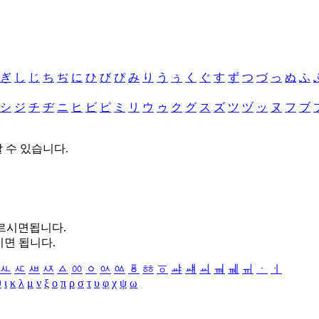
ぎ
し
じ
ち
ぢ
に
ひ
び
ぴ
み
り
う
ぅ
く
ぐ
す
ず
つ
づ
っ
ぬ
ふ
シ
ジ
チ
ヂ
ニ
ヒ
ビ
ピ
ミ
リ
ウ
ゥ
ク
グ
ス
ズ
ツ
ヅ
ッ
ヌ
フ
ブ
할 수 있습니다.
누르시면됩니다.
시면 됩니다.
ㅻ
ㅼ
ㅽ
ㅾ
ㅿ
ㆀ
ㆁ
ㆂ
ㆃ
ㆄ
ㆅ
ㆆ
ㆇ
ㆈ
ㆉ
ㆊ
ㆋ
ㆌ
ㆍ
ㆎ
θ
ι
κ
λ
μ
ν
ξ
ο
π
ρ
σ
τ
υ
φ
χ
ψ
ω