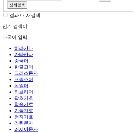
상세검색
결과 내 재검색
인기 검색어
다국어 입력
히라가나
가타카나
중국어
한글고어
그리스문자
프랑스어
독일어
히브리어
괄호기호
학술기호
기술기호
첨자기호
라틴문자
러시아문자