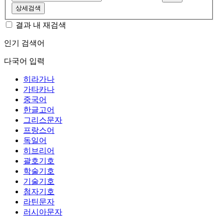
상세검색
결과 내 재검색
인기 검색어
다국어 입력
히라가나
가타카나
중국어
한글고어
그리스문자
프랑스어
독일어
히브리어
괄호기호
학술기호
기술기호
첨자기호
라틴문자
러시아문자