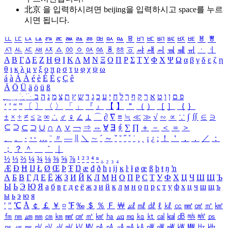
北京 을 입력하시려면
beijing
을 입력하시고 space를 누르
시면 됩니다.
ㅥ
ㅦ
ㅧ
ㅨ
ㅩ
ㅪ
ㅫ
ㅬ
ㅭ
ㅮ
ㅯ
ㅰ
ㅱ
ㅲ
ㅳ
ㅴ
ㅵ
ㅶ
ㅷ
ㅸ
ㅹ
ㅺ
ㅻ
ㅼ
ㅽ
ㅾ
ㅿ
ㆀ
ㆁ
ㆂ
ㆃ
ㆄ
ㆅ
ㆆ
ㆇ
ㆈ
ㆉ
ㆊ
ㆋ
ㆌ
ㆍ
ㆎ
Α
Β
Γ
Δ
Ε
Ζ
Η
Θ
Ι
Κ
Λ
Μ
Ν
Ξ
Ο
Π
Ρ
Σ
Τ
Υ
Φ
Χ
Ψ
Ω
α
β
γ
δ
ε
ζ
η
θ
ι
κ
λ
μ
ν
ξ
ο
π
ρ
σ
τ
υ
φ
χ
ψ
ω
á
à
Á
À
é
è
É
È
ç
Ç
ê
Ä
Ö
Ü
ä
ö
ü
ß
ְ
ֳ
ֲ
ֱ
ָ
ַ
ֵ
ֶ
ִ
ֹ
ּ
ֻ
ׂ
ׁ
ּ
ב
ה
נ
מ
צ
ת
ץ
ש
ד
ג
כ
ע
י
ח
ל
ך
ף
ק
ר
א
ט
ו
ן
ם
פ
‘
’
“
”
〔
〕
〈
〉
「
」
『
』
【
】
＂
（
）
［
］
｛
｝
±
×
÷
≠
≤
≥
∞
∴
♂
♀
∠
⊥
⌒
∂
∇
≡
≒
≪
≫
√
∽
∝
∵
∫
∬
∈
∋
⊆
⊇
⊂
⊃
∪
∩
∧
∨
￢
⇒
⇔
∀
∃
∮
∑
∏
＋
－
＜
＝
＞
、
。
·
‥
…
¨
〃
―
∥
＼
∼
´
～
ˇ
˘
˝
˚
˙
¸
˛
¡
¿
ː
！
＇
，
．
／
：
；
？
＾
＿
｀
｜
½
⅓
⅔
¼
¾
⅛
⅜
⅝
⅞
¹
²
³
⁴
ⁿ
₁
₂
₃
₄
Æ
Ð
Ħ
Ĳ
Ł
Ø
Œ
Þ
Ŧ
Ŋ
æ
đ
ð
ħ
ı
ĳ
ĸ
ŀ
ł
ø
œ
ß
þ
ŧ
ŋ
ŉ
А
Б
В
Г
Д
Е
Ё
Ж
З
И
Й
К
Л
М
Н
О
П
Р
С
Т
У
Ф
Х
Ц
Ч
Ш
Щ
Ъ
Ы
Ь
Э
Ю
Я
а
б
в
г
д
е
ё
ж
з
и
й
к
л
м
н
о
п
р
с
т
у
ф
х
ц
ч
ш
щ
ъ
ы
ь
э
ю
я
′
″
℃
Å
￠
￡
￥
¤
℉
‰
＄
％
Ｆ
￦
㎕
㎖
㎗
ℓ
㎘
㏄
㎣
㎤
㎥
㎦
㎙
㎚
㎛
㎜
㎝
㎞
㎟
㎠
㎡
㎢
㏊
㎍
㎎
㎏
㏏
㎈
㎉
㏈
㎧
㎨
㎰
㎱
㎲
㎳
㎴
㎵
㎶
㎷
㎸
㎹
㎀
㎁
㎂
㎃
㎄
㎺
㎻
㎽
㎾
㎿
㎐
㎑