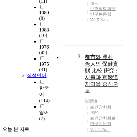
(11)
1976
보건장학회보
1989
연구논문집
(8)
Vol.5 No.-
1988
(10)
1976
(45)
3
都市와 農村
老人의 保健實
1975
(31)
態 比較 硏究 :
작성언어
서울과 京畿道
지역을 중심으
한국
로
어
(114)
崔榮埈
보건장학회
영어
1989
(7)
보건장학회보
연구논문집
오늘 본 자료
Vol.11 No.-