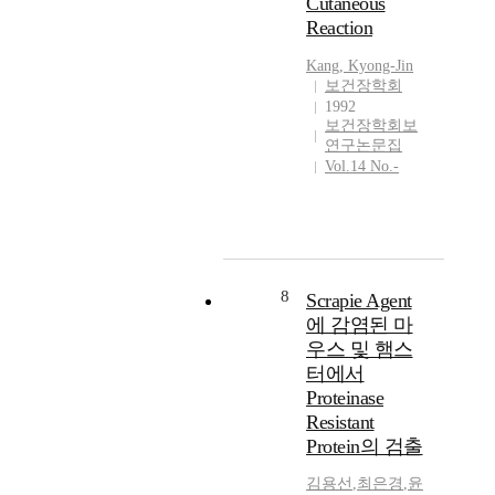
Cutaneous
Reaction
Kang, Kyong-Jin
보건장학회
1992
보건장학회보
연구논문집
Vol.14 No.-
8
Scrapie Agent
에 감염된 마
우스 및 햄스
터에서
Proteinase
Resistant
Protein의 검출
김용선
,
최은경
,
윤