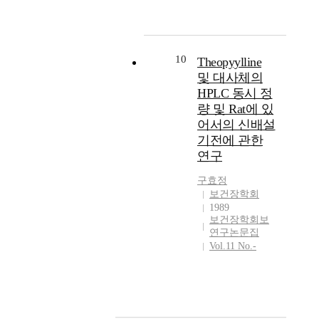
10
Theopyylline
및 대사체의
HPLC 동시 정
량 및 Rat에 있
어서의 신배설
기전에 관한
연구
구효정
보건장학회
1989
보건장학회보
연구논문집
Vol.11 No.-