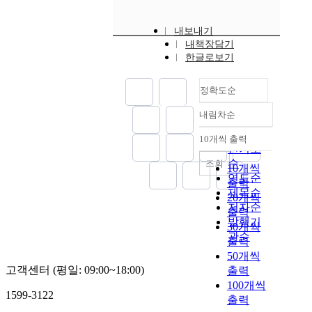
내보내기
내책장담기
한글로보기
정확도순
내림차순
정확도
순
10개씩 출력
내림차순
인기도
순
조회
10개씩
연도순
출력
제목순
20개씩
저자순
출력
발행기
30개씩
관순
출력
50개씩
고객센터 (평일: 09:00~18:00)
출력
100개씩
1599-3122
출력