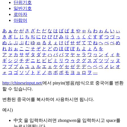
단위기호
일반기호
로마자
아랍어
あ
ぁ
か
が
さ
ざ
た
だ
な
は
ば
ぱ
ま
や
ゃ
ら
わ
ゎ
ん
い
ぃ
き
ぎ
し
じ
ち
ぢ
に
ひ
び
ぴ
み
り
う
ぅ
く
ぐ
す
ず
つ
づ
っ
ぬ
ふ
ぶ
ぷ
む
ゆ
ゅ
る
え
ぇ
け
げ
せ
ぜ
て
で
ね
へ
べ
ぺ
め
れ
お
ぉ
こ
ご
そ
ぞ
と
ど
の
ほ
ぼ
ぽ
も
よ
ょ
ろ
を
ア
ァ
カ
サ
ザ
タ
ダ
ナ
ハ
バ
パ
マ
ヤ
ャ
ラ
ワ
ヮ
ン
イ
ィ
キ
ギ
シ
ジ
チ
ヂ
ニ
ヒ
ビ
ピ
ミ
リ
ウ
ゥ
ク
グ
ス
ズ
ツ
ヅ
ッ
ヌ
フ
ブ
プ
ム
ユ
ュ
ル
エ
ェ
ケ
ゲ
セ
ゼ
テ
デ
ヘ
ベ
ペ
メ
レ
オ
ォ
コ
ゴ
ソ
ゾ
ト
ド
ノ
ホ
ボ
ポ
モ
ヨ
ョ
ロ
ヲ
―
http://chineseinput.net/
에서 pinyin(병음)방식으로 중국어를 변환
할 수 있습니다.
변환된 중국어를 복사하여 사용하시면 됩니다.
예시)
中文 을 입력하시려면
zhongwen
을 입력하시고 space를
누르시면됩니다.