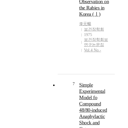
Observation on
the Rabies in
Korea (Ⅰ)
李元暢
보건장학회
1975
보건장학회보
연구논문집
Vol.4 No.-
7
Simple
Experimental
Model fo
Compound
48/80-induced
Anaphylactic
Shock and