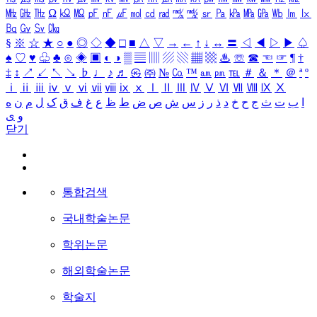
㎒
㎓
㎔
Ω
㏀
㏁
㎊
㎋
㎌
㏖
㏅
㎭
㎮
㎯
㏛
㎩
㎪
㎫
㎬
㏝
㏐
㏓
㏃
㏉
㏜
㏆
§
※
☆
★
○
●
◎
◇
◆
□
■
△
▽
→
←
↑
↓
↔
〓
◁
◀
▷
▶
♤
♠
♡
♥
♧
♣
⊙
◈
▣
◐
◑
▒
▤
▥
▨
▧
▦
▩
♨
☏
☎
☜
☞
¶
†
‡
↕
↗
↙
↖
↘
♭
♩
♪
♬
㉿
㈜
№
㏇
™
㏂
㏘
℡
＃
＆
＊
＠
ª
º
ⅰ
ⅱ
ⅲ
ⅳ
ⅴ
ⅵ
ⅶ
ⅷ
ⅸ
ⅹ
Ⅰ
Ⅱ
Ⅲ
Ⅳ
Ⅴ
Ⅵ
Ⅶ
Ⅷ
Ⅸ
Ⅹ
ا
ب
ت
ث
ج
ح
خ
د
ذ
ر
ز
س
ش
ص
ض
ط
ظ
ع
غ
ف
ق
ک
ل
م
ن
ه
و
ی
닫기
통합검색
국내학술논문
학위논문
해외학술논문
학술지