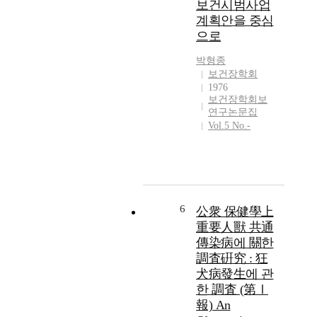
보건시범사업
계획안을 중심
으로
박형종
보건장학회
1976
보건장학회보
연구논문집
Vol.5 No.-
6
公衆 保健學上
重要人獸 共通
傳染病에 關한
調査硏究 : 狂
犬病發生에 관
한 調査 (第Ⅰ
報) An