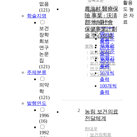
정확도순
활용
없음
農漁村 醫療保
도 높
(121)
내림차순
정확도
險 事業 : 沃淸
은 자
학술지명
순
료
郡 地域社會
10개씩 출력
내림차순
인기도
보건
保健事業計劃
순
조회
10개씩
장학
을 中心으로
연도순
출력
회보
제목순
李珣
20개씩
연구
저자순
보건장학회
출력
논문
발행기
1976
30개씩
집
보건장학회보
관순
(121)
출력
연구논문집
주제분류
50개씩
Vol.5 No.-
출력
의약
100개씩
학
출력
(121)
발행연도
2
농림 보건의료
1996
전달체계
(16)
한대우
1992
보건장학회