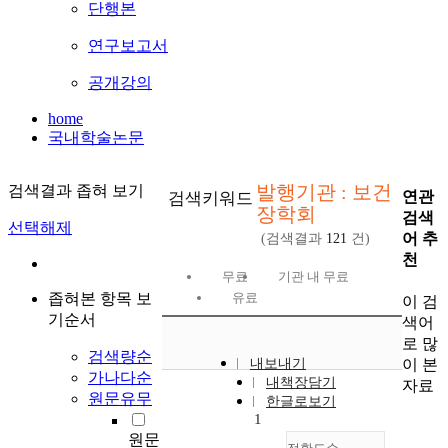
단행본
연구보고서
공개강의
home
국내학술논문
발행기관 : 보건
검색결과 좁혀 보기
연관
검색키워드
장학회
검색
선택해제
어 추
(검색결과
121
건)
천
무료
기관 내 무료
좁혀본 항목 보
유료
이 검
기순서
색어
로 많
검색량순
이 본
내보내기
가나다순
내책장담기
자료
원문유무
한글로보기
1
원문