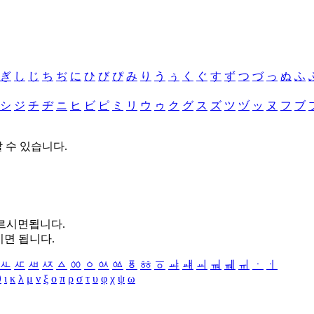
ぎ
し
じ
ち
ぢ
に
ひ
び
ぴ
み
り
う
ぅ
く
ぐ
す
ず
つ
づ
っ
ぬ
ふ
シ
ジ
チ
ヂ
ニ
ヒ
ビ
ピ
ミ
リ
ウ
ゥ
ク
グ
ス
ズ
ツ
ヅ
ッ
ヌ
フ
ブ
할 수 있습니다.
누르시면됩니다.
시면 됩니다.
ㅻ
ㅼ
ㅽ
ㅾ
ㅿ
ㆀ
ㆁ
ㆂ
ㆃ
ㆄ
ㆅ
ㆆ
ㆇ
ㆈ
ㆉ
ㆊ
ㆋ
ㆌ
ㆍ
ㆎ
θ
ι
κ
λ
μ
ν
ξ
ο
π
ρ
σ
τ
υ
φ
χ
ψ
ω