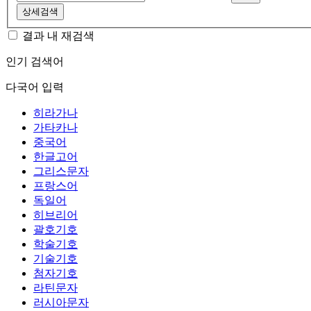
상세검색
결과 내 재검색
인기 검색어
다국어 입력
히라가나
가타카나
중국어
한글고어
그리스문자
프랑스어
독일어
히브리어
괄호기호
학술기호
기술기호
첨자기호
라틴문자
러시아문자