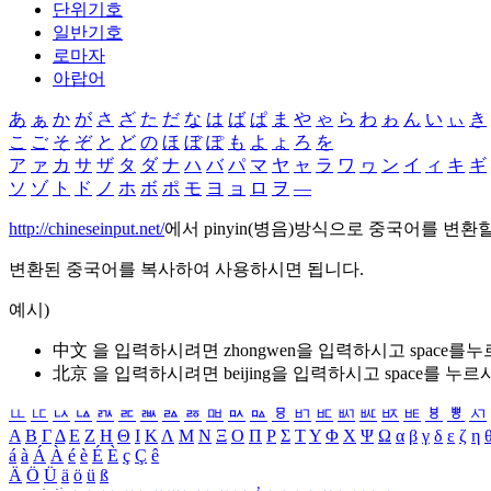
단위기호
일반기호
로마자
아랍어
あ
ぁ
か
が
さ
ざ
た
だ
な
は
ば
ぱ
ま
や
ゃ
ら
わ
ゎ
ん
い
ぃ
き
こ
ご
そ
ぞ
と
ど
の
ほ
ぼ
ぽ
も
よ
ょ
ろ
を
ア
ァ
カ
サ
ザ
タ
ダ
ナ
ハ
バ
パ
マ
ヤ
ャ
ラ
ワ
ヮ
ン
イ
ィ
キ
ギ
ソ
ゾ
ト
ド
ノ
ホ
ボ
ポ
モ
ヨ
ョ
ロ
ヲ
―
http://chineseinput.net/
에서 pinyin(병음)방식으로 중국어를 변환
변환된 중국어를 복사하여 사용하시면 됩니다.
예시)
中文 을 입력하시려면
zhongwen
을 입력하시고 space를
北京 을 입력하시려면
beijing
을 입력하시고 space를 누르
ㅥ
ㅦ
ㅧ
ㅨ
ㅩ
ㅪ
ㅫ
ㅬ
ㅭ
ㅮ
ㅯ
ㅰ
ㅱ
ㅲ
ㅳ
ㅴ
ㅵ
ㅶ
ㅷ
ㅸ
ㅹ
ㅺ
Α
Β
Γ
Δ
Ε
Ζ
Η
Θ
Ι
Κ
Λ
Μ
Ν
Ξ
Ο
Π
Ρ
Σ
Τ
Υ
Φ
Χ
Ψ
Ω
α
β
γ
δ
ε
ζ
η
á
à
Á
À
é
è
É
È
ç
Ç
ê
Ä
Ö
Ü
ä
ö
ü
ß