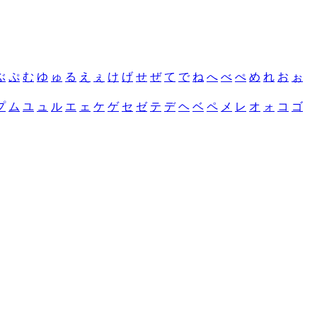
ぶ
ぷ
む
ゆ
ゅ
る
え
ぇ
け
げ
せ
ぜ
て
で
ね
へ
べ
ぺ
め
れ
お
ぉ
プ
ム
ユ
ュ
ル
エ
ェ
ケ
ゲ
セ
ゼ
テ
デ
ヘ
ベ
ペ
メ
レ
オ
ォ
コ
ゴ