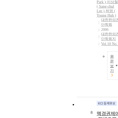
Park )
,
이상철
( Sang-chul
Lee )
,
허영 (
Young Huh )
대한한의
단학회
2006
대한한의
단학회지
Vol.10 No.
원
문
보
기
3
8
맥경권제