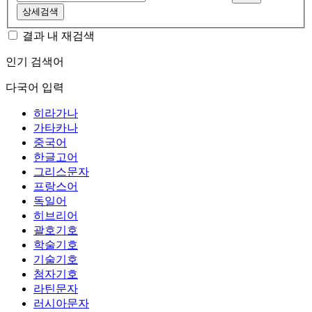
상세검색
결과 내 재검색
인기 검색어
다국어 입력
히라가나
가타카나
중국어
한글고어
그리스문자
프랑스어
독일어
히브리어
괄호기호
학술기호
기술기호
첨자기호
라틴문자
러시아문자