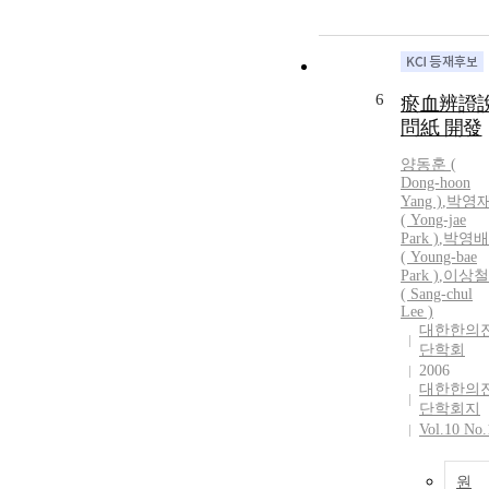
6
瘀血辨證
問紙 開發
양동훈 (
Dong-hoon
Yang )
,
박영
( Yong-jae
Park )
,
박영배
( Young-bae
Park )
,
이상철
( Sang-chul
Lee )
대한한의
단학회
2006
대한한의
단학회지
Vol.10 No.
원