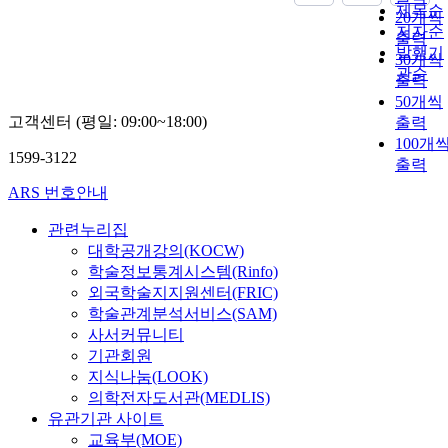
제목순
20개씩
저자순
출력
발행기
30개씩
관순
출력
50개씩
고객센터 (평일: 09:00~18:00)
출력
100개
1599-3122
출력
ARS 번호안내
관련누리집
대학공개강의(KOCW)
학술정보통계시스템(Rinfo)
외국학술지지원센터(FRIC)
학술관계분석서비스(SAM)
사서커뮤니티
기관회원
지식나눔(LOOK)
의학전자도서관(MEDLIS)
유관기관 사이트
교육부(MOE)