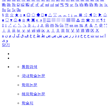
㎒
㎓
㎔
Ω
㏀
㏁
㎊
㎋
㎌
㏖
㏅
㎭
㎮
㎯
㏛
㎩
㎪
㎫
㎬
㏝
㏐
㏓
㏃
㏉
㏜
㏆
§
※
☆
★
○
●
◎
◇
◆
□
■
△
▽
→
←
↑
↓
↔
〓
◁
◀
▷
▶
♤
♠
♡
♥
♧
♣
⊙
◈
▣
◐
◑
▒
▤
▥
▨
▧
▦
▩
♨
☏
☎
☜
☞
¶
†
‡
↕
↗
↙
↖
↘
♭
♩
♪
♬
㉿
㈜
№
㏇
™
㏂
㏘
℡
＃
＆
＊
＠
ª
º
ⅰ
ⅱ
ⅲ
ⅳ
ⅴ
ⅵ
ⅶ
ⅷ
ⅸ
ⅹ
Ⅰ
Ⅱ
Ⅲ
Ⅳ
Ⅴ
Ⅵ
Ⅶ
Ⅷ
Ⅸ
Ⅹ
ا
ب
ت
ث
ج
ح
خ
د
ذ
ر
ز
س
ش
ص
ض
ط
ظ
ع
غ
ف
ق
ک
ل
م
ن
ه
و
ی
닫기
통합검색
국내학술논문
학위논문
해외학술논문
학술지