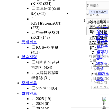
(KISS)
(334)
정확도순
교보문고(스콜
라)
(305)
내림차순
정확도
1
순
상지대학
10개씩 출력
KISTI(ScienceON)
내림차
인기도
한방의료
(273)
순
조회
학과 심혈
한국연구재단
10개씩
연도순
관계 시뮬
(KCI)
(148)
출력
제목순
등재정보
레이터 실
20개씩
저자순
KCI등재후보
험실
출력
발행기
(453)
30개씩
대한한의진
관순
학술지명
출력
학회
대한한의진단
50개씩
대한한의
학회지
(454)
출력
단학회
大韓韓醫診斷
100개
2020
學會誌
(31)
대한한의
출력
주제분류
단학회지
Vol.24 No.
의약학
(485)
발행연도
2025
(19)
원
2024
(6)
문
2023
(4)