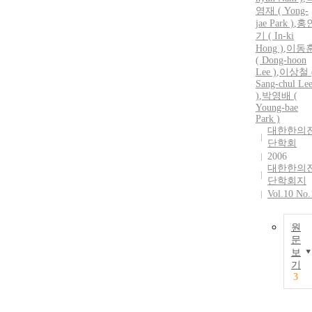
영재 ( Yong-
jae Park )
,
홍
기 ( In-ki
Hong )
,
이동
( Dong-hoon
Lee )
,
이상철 
Sang-chul Le
)
,
박영배 (
Young-bae
Park )
대한한의
단학회
2006
대한한의
단학회지
Vol.10 No.
원
문
보
기
3