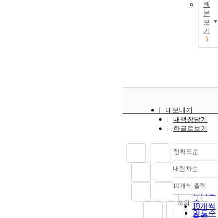
원
문
보
기
3
내보내기
내책장담기
한글로보기
정확도순
내림차순
정확도
순
10개씩 출력
내림차
인기도
순
조회
10개씩
연도순
출력