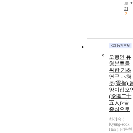
보
기
2
9
오행인 유
형분류를
위한 기초
연구 - <령
추(靈樞)·
양이십오
(陰陽二十
五人)>을
중심으로
한경숙 (
Kyung-sook
Han )
,
남동현 