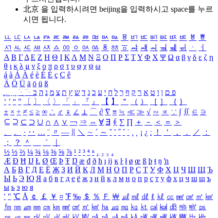
北京 을 입력하시려면
beijing
을 입력하시고 space를 누르
시면 됩니다.
ㅥ
ㅦ
ㅧ
ㅨ
ㅩ
ㅪ
ㅫ
ㅬ
ㅭ
ㅮ
ㅯ
ㅰ
ㅱ
ㅲ
ㅳ
ㅴ
ㅵ
ㅶ
ㅷ
ㅸ
ㅹ
ㅺ
ㅻ
ㅼ
ㅽ
ㅾ
ㅿ
ㆀ
ㆁ
ㆂ
ㆃ
ㆄ
ㆅ
ㆆ
ㆇ
ㆈ
ㆉ
ㆊ
ㆋ
ㆌ
ㆍ
ㆎ
Α
Β
Γ
Δ
Ε
Ζ
Η
Θ
Ι
Κ
Λ
Μ
Ν
Ξ
Ο
Π
Ρ
Σ
Τ
Υ
Φ
Χ
Ψ
Ω
α
β
γ
δ
ε
ζ
η
θ
ι
κ
λ
μ
ν
ξ
ο
π
ρ
σ
τ
υ
φ
χ
ψ
ω
á
à
Á
À
é
è
É
È
ç
Ç
ê
Ä
Ö
Ü
ä
ö
ü
ß
ְ
ֳ
ֲ
ֱ
ָ
ַ
ֵ
ֶ
ִ
ֹ
ּ
ֻ
ׂ
ׁ
ּ
ב
ה
נ
מ
צ
ת
ץ
ש
ד
ג
כ
ע
י
ח
ל
ך
ף
ק
ר
א
ט
ו
ן
ם
פ
‘
’
“
”
〔
〕
〈
〉
「
」
『
』
【
】
＂
（
）
［
］
｛
｝
±
×
÷
≠
≤
≥
∞
∴
♂
♀
∠
⊥
⌒
∂
∇
≡
≒
≪
≫
√
∽
∝
∵
∫
∬
∈
∋
⊆
⊇
⊂
⊃
∪
∩
∧
∨
￢
⇒
⇔
∀
∃
∮
∑
∏
＋
－
＜
＝
＞
、
。
·
‥
…
¨
〃
―
∥
＼
∼
´
～
ˇ
˘
˝
˚
˙
¸
˛
¡
¿
ː
！
＇
，
．
／
：
；
？
＾
＿
｀
｜
½
⅓
⅔
¼
¾
⅛
⅜
⅝
⅞
¹
²
³
⁴
ⁿ
₁
₂
₃
₄
Æ
Ð
Ħ
Ĳ
Ł
Ø
Œ
Þ
Ŧ
Ŋ
æ
đ
ð
ħ
ı
ĳ
ĸ
ŀ
ł
ø
œ
ß
þ
ŧ
ŋ
ŉ
А
Б
В
Г
Д
Е
Ё
Ж
З
И
Й
К
Л
М
Н
О
П
Р
С
Т
У
Ф
Х
Ц
Ч
Ш
Щ
Ъ
Ы
Ь
Э
Ю
Я
а
б
в
г
д
е
ё
ж
з
и
й
к
л
м
н
о
п
р
с
т
у
ф
х
ц
ч
ш
щ
ъ
ы
ь
э
ю
я
′
″
℃
Å
￠
￡
￥
¤
℉
‰
＄
％
Ｆ
￦
㎕
㎖
㎗
ℓ
㎘
㏄
㎣
㎤
㎥
㎦
㎙
㎚
㎛
㎜
㎝
㎞
㎟
㎠
㎡
㎢
㏊
㎍
㎎
㎏
㏏
㎈
㎉
㏈
㎧
㎨
㎰
㎱
㎲
㎳
㎴
㎵
㎶
㎷
㎸
㎹
㎀
㎁
㎂
㎃
㎄
㎺
㎻
㎽
㎾
㎿
㎐
㎑