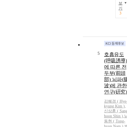
보
기
3
5
호흡유도
(呼吸誘導)
에 따른 전
두부(前頭
部) 뇌파(
波)에 관한
연구(硏究)
김혜경 ( Hye
kyung Kim )
,
신상훈 ( Sang
hoon Shin )
,
동현 ( Tong-
hyun Nam )
,