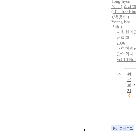
Tong-hyun
Nam )
,
김태
( Tae-hee Ki
)
,
박영배 (
Young-bae
Park )
대한한의
단학회
2006
대한한의
단학회지
Vol.10 No.
원
문
보
기
3