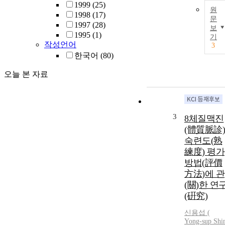
1999
(25)
원
1998
(17)
문
1997
(28)
보
1995
(1)
기
작성언어
3
한국어
(80)
오늘 본 자료
3
8체질맥진
(體質脈診)
숙련도(熟
練度) 평가
방법(評價
方法)에 관
(關)한 연
(硏究)
신용섭 (
Yong-sup Shi