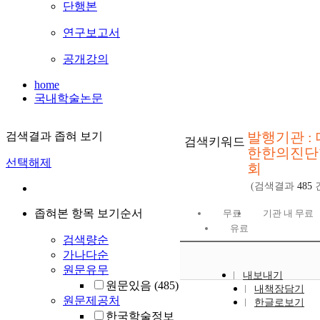
단행본
연구보고서
공개강의
home
국내학술논문
발행기관 : 
검색결과 좁혀 보기
검색키워드
한한의진단
선택해제
회
(검색결과
485
좁혀본 항목 보기순서
무료
기관 내 무료
유료
검색량순
가나다순
원문유무
내보내기
원문있음
(485)
내책장담기
원문제공처
한글로보기
한국학술정보