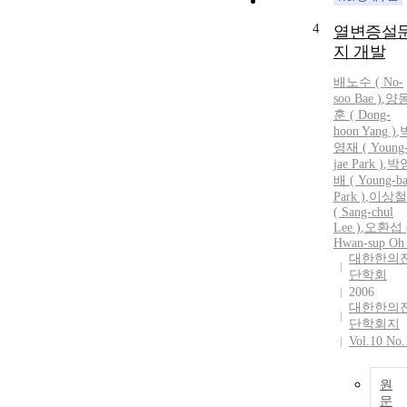
4
열변증설
지 개발
배노수 ( No-
soo Bae )
,
양
훈 ( Dong-
hoon Yang )
,
영재 ( Young
jae Park )
,
박
배 ( Young-b
Park )
,
이상철
( Sang-chul
Lee )
,
오환섭 
Hwan-sup Oh 
대한한의
단학회
2006
대한한의
단학회지
Vol.10 No.
원
문