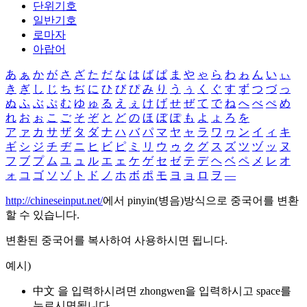
단위기호
일반기호
로마자
아랍어
あ
ぁ
か
が
さ
ざ
た
だ
な
は
ば
ぱ
ま
や
ゃ
ら
わ
ゎ
ん
い
ぃ
き
ぎ
し
じ
ち
ぢ
に
ひ
び
ぴ
み
り
う
ぅ
く
ぐ
す
ず
つ
づ
っ
ぬ
ふ
ぶ
ぷ
む
ゆ
ゅ
る
え
ぇ
け
げ
せ
ぜ
て
で
ね
へ
べ
ぺ
め
れ
お
ぉ
こ
ご
そ
ぞ
と
ど
の
ほ
ぼ
ぽ
も
よ
ょ
ろ
を
ア
ァ
カ
サ
ザ
タ
ダ
ナ
ハ
バ
パ
マ
ヤ
ャ
ラ
ワ
ヮ
ン
イ
ィ
キ
ギ
シ
ジ
チ
ヂ
ニ
ヒ
ビ
ピ
ミ
リ
ウ
ゥ
ク
グ
ス
ズ
ツ
ヅ
ッ
ヌ
フ
ブ
プ
ム
ユ
ュ
ル
エ
ェ
ケ
ゲ
セ
ゼ
テ
デ
ヘ
ベ
ペ
メ
レ
オ
ォ
コ
ゴ
ソ
ゾ
ト
ド
ノ
ホ
ボ
ポ
モ
ヨ
ョ
ロ
ヲ
―
http://chineseinput.net/
에서 pinyin(병음)방식으로 중국어를 변환
할 수 있습니다.
변환된 중국어를 복사하여 사용하시면 됩니다.
예시)
中文 을 입력하시려면
zhongwen
을 입력하시고 space를
누르시면됩니다.