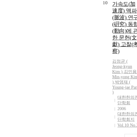
10
가속도(加
速度) 맥파
(脈波) 연
(硏究) 동
(動向)에 
한 문헌(文
獻) 고찰(
察)
김정균 (
Jeong-kyun
Kim )
,
김민용 
Min-yong Ki
)
,
박영재 (
Young-jae Pa
)
대한한의
단학회
2006
대한한의
단학회지
Vol.10 No.