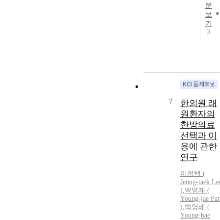
문
보
기
3
7
한의원 래
원환자의
한방의료
선택과 이
용에 관한
연구
이정택 (
Jeong-taek Le
)
,
박영재 (
Young-jae Pa
)
,
박영배 (
Young-bae