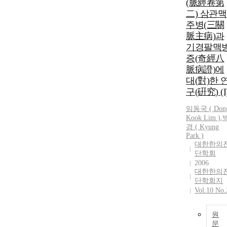
(脈經卷第
二) 삼관맥
주병(三關
脈主病)과
기경팔맥
증(奇經八
脈病證)에
대(對)한 
구(硏究) (I
임동국 ( Don
Kook Lim )
,
경 ( Kyung
Park )
대한한의
단학회
2006
대한한의
단학회지
Vol.10 No.
원
문