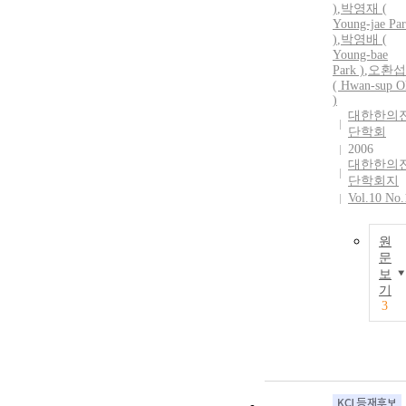
)
,
박영재 (
Young-jae Pa
)
,
박영배 (
Young-bae
Park )
,
오환섭
( Hwan-sup O
)
대한한의
단학회
2006
대한한의
단학회지
Vol.10 No.
원
문
보
기
3