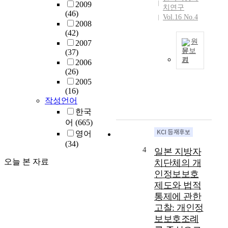
는
행
2009
치연구
일
(46)
정
Vol.16 No.4
본
2008
체
헌
(42)
제
원
법
2007
개
문보
(37)
제
편
기
2006
9
중
방
(26)
2
앙
향
2005
조
정
을
(16)
이
부
제
작성언어
다
의
시
한국
.
국
하
어
(665)
즉
제
고
영어
,
화
자
(34)
일
에
하
4
일본 지방자
본
대
였
오늘 본 자료
치단체의 개
헌
한
다
인정보보호
법
인
.
제도와 법적
제
식
대
9
통제에 관한
전
체
2
환
고찰: 개인정
적
조
과
으
보보호조례
는
정
로