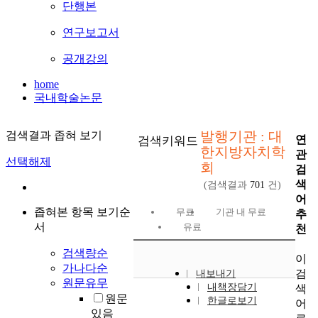
단행본
연구보고서
공개강의
home
국내학술논문
발행기관 : 대
검색결과 좁혀 보기
연
검색키워드
한지방자치학
관
선택해제
회
검
색
(검색결과
701
건)
어
좁혀본 항목 보기순
무료
기관 내 무료
추
서
유료
천
검색량순
이
가나다순
검
내보내기
원문유무
내책장담기
색
원문
한글로보기
어
있음