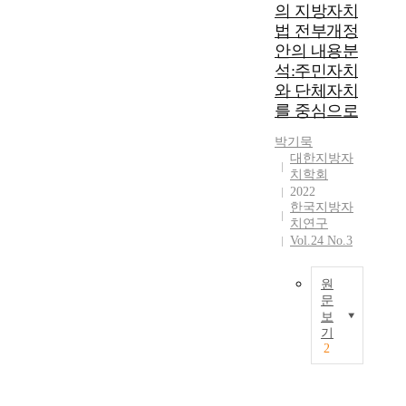
수
효
운
의 지방자치
에
하
월
율
데
법 전부개정
지
여
성
성
,
안의 내용분
방
지
을
을
정
석:주민자치
자
방
고
중
보
치
와 단체자치
자
취
심
프
제
치
를 중심으로
하
으
라
도
의
게
로
이
박기묵
가
기
되
찬
버
대한지방자
도
본
었
성
시
치학회
입
원
다
하
권
2022
되
칙
.
는
을
한국지방자
어
을
특
입
보
치연구
실
밝
히
장
장
Vol.24 No.3
시
히
,
과
하
된
고
중
민
기
원
이
있
앙
주
위
문
래
다
정
성
한
보
각
이
.
부
을
정
기
지
연
그
의
중
부
2
방
구
리
이
심
규
자
에
고
러
으
제
치
서
근
한
로
의