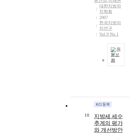
유건상
,
이재은
하
석
이
양
지
으
면
나
대한지방자
게
기
론
서
역
로
을
,
치학회
해
준
에
비
으
‘
고
지
2007
왔
을
서
스
로
지
려
방
한국지방자
으
개
구
제
부
역
할
자
치연구
며
발
해
공
터
형
Vol.9 No.1
때
치
중
하
야
시
국
예
에
단
앙
였
할
스
제
비
는
체
원
정
고
것
템
화
사
이
에
문보
부
,
이
을
라
회
러
서
기
오
의
상
다
기
는
적
한
는
늘
관
위
.
존
슬
기
가
아
날
련
정
이
의
로
업
치
직
의
부
부
러
공
건
지
들
구
시
처
에
한
공
을
정
을
체
대
와
대
로
부
기
제
모
적
는
지
한
크
조
치
'
두
인
국
방
하
의
방
로
가
포
조
제
정
위
신
식
매
운
10
함
례
지방세 세수
화
부
정
탁
에
우
용
할
제
추계의 평가
․
에
부
이
서
활
되
수
정
와 개선방안
지
서
의
론
사
발
고
있
이
방
도
자
을
회