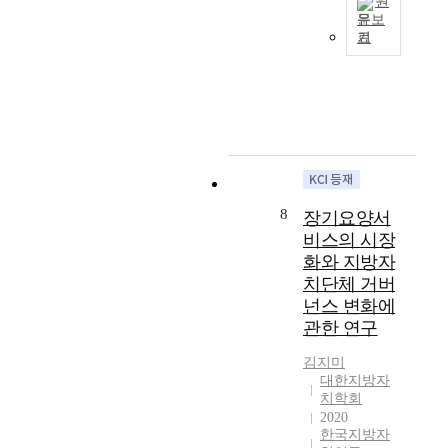
인
1
원
법
,
합
개
문보
노
9
의
지
시
인
기
력
년
기
방
최
의
정
을
지
초
자
근
효
보
기
방
를
치
사
과
보
울
자
이
단
회
성
호
여
치
루
체
적
에
에
왔
법
고
도
기
대
관
다
개
있
자
업
한
한
.
정
다
발
육
선
법
또
안
고
적
성
행
률
8
장기요양서
한
을
이
으
정
연
’
비스의 시장
다
분
해
로
책
구
개
화와 지방자
수
석
하
국
이
에
정
의
하
치단체 거버
는
제
중
서
을
연
기
것
넌스 변화에
화
앙
도
통
구
위
이
에
정
관한 연구
효
해
자
하
라
대
부
과
컴
들
여
김지미
면
한
주
성
퓨
대한지방자
이
그
,
적
도
이
터
치학회
지
개
지
극
하
있
로
2020
방
정
방
적
에
다
처
한국지방자
소
안
자
인
서
는
리