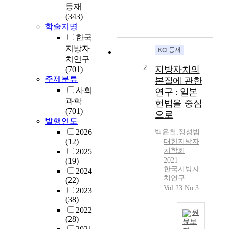
구
등재
에
(343)
서
학술지명
는
한국
지
지방자
방
치연구
행
2
지방자치의
(701)
정
주제분류
본질에 관한
체
사회
연구 : 일본
제
과학
헌법을 중심
개
(701)
으로
편
발행연도
의
2026
백윤철
,
정성범
현
(12)
대한지방자
황
치학회
2025
을
(19)
2021
살
한국지방자
2024
펴
치연구
(22)
보
Vol.23 No.3
2023
고
(38)
,
2022
원
시
(28)
문보
·