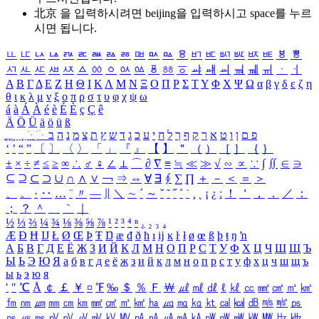
北京 을 입력하시려면
beijing
을 입력하시고 space를 누르
시면 됩니다.
ㅥ
ㅦ
ㅧ
ㅨ
ㅩ
ㅪ
ㅫ
ㅬ
ㅭ
ㅮ
ㅯ
ㅰ
ㅱ
ㅲ
ㅳ
ㅴ
ㅵ
ㅶ
ㅷ
ㅸ
ㅹ
ㅺ
ㅻ
ㅼ
ㅽ
ㅾ
ㅿ
ㆀ
ㆁ
ㆂ
ㆃ
ㆄ
ㆅ
ㆆ
ㆇ
ㆈ
ㆉ
ㆊ
ㆋ
ㆌ
ㆍ
ㆎ
Α
Β
Γ
Δ
Ε
Ζ
Η
Θ
Ι
Κ
Λ
Μ
Ν
Ξ
Ο
Π
Ρ
Σ
Τ
Υ
Φ
Χ
Ψ
Ω
α
β
γ
δ
ε
ζ
η
θ
ι
κ
λ
μ
ν
ξ
ο
π
ρ
σ
τ
υ
φ
χ
ψ
ω
á
à
Á
À
é
è
É
È
ç
Ç
ê
Ä
Ö
Ü
ä
ö
ü
ß
ְ
ֳ
ֲ
ֱ
ָ
ַ
ֵ
ֶ
ִ
ֹ
ּ
ֻ
ׂ
ׁ
ּ
ב
ה
נ
מ
צ
ת
ץ
ש
ד
ג
כ
ע
י
ח
ל
ך
ף
ק
ר
א
ט
ו
ן
ם
פ
‘
’
“
”
〔
〕
〈
〉
「
」
『
』
【
】
＂
（
）
［
］
｛
｝
±
×
÷
≠
≤
≥
∞
∴
♂
♀
∠
⊥
⌒
∂
∇
≡
≒
≪
≫
√
∽
∝
∵
∫
∬
∈
∋
⊆
⊇
⊂
⊃
∪
∩
∧
∨
￢
⇒
⇔
∀
∃
∮
∑
∏
＋
－
＜
＝
＞
、
。
·
‥
…
¨
〃
―
∥
＼
∼
´
～
ˇ
˘
˝
˚
˙
¸
˛
¡
¿
ː
！
＇
，
．
／
：
；
？
＾
＿
｀
｜
½
⅓
⅔
¼
¾
⅛
⅜
⅝
⅞
¹
²
³
⁴
ⁿ
₁
₂
₃
₄
Æ
Ð
Ħ
Ĳ
Ł
Ø
Œ
Þ
Ŧ
Ŋ
æ
đ
ð
ħ
ı
ĳ
ĸ
ŀ
ł
ø
œ
ß
þ
ŧ
ŋ
ŉ
А
Б
В
Г
Д
Е
Ё
Ж
З
И
Й
К
Л
М
Н
О
П
Р
С
Т
У
Ф
Х
Ц
Ч
Ш
Щ
Ъ
Ы
Ь
Э
Ю
Я
а
б
в
г
д
е
ё
ж
з
и
й
к
л
м
н
о
п
р
с
т
у
ф
х
ц
ч
ш
щ
ъ
ы
ь
э
ю
я
′
″
℃
Å
￠
￡
￥
¤
℉
‰
＄
％
Ｆ
￦
㎕
㎖
㎗
ℓ
㎘
㏄
㎣
㎤
㎥
㎦
㎙
㎚
㎛
㎜
㎝
㎞
㎟
㎠
㎡
㎢
㏊
㎍
㎎
㎏
㏏
㎈
㎉
㏈
㎧
㎨
㎰
㎱
㎲
㎳
㎴
㎵
㎶
㎷
㎸
㎹
㎀
㎁
㎂
㎃
㎄
㎺
㎻
㎽
㎾
㎿
㎐
㎑