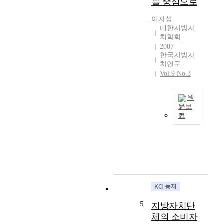
를 중심으로
“
책
지
지
및
이자성
방
방
대한지방자
제
행
치학회
공
도
정
2007
공
개
체
한국지방자
단
선
제
치연구
체
은
의
Vol.9 No.3
의
자
개
조
연
편
직
원
스
은
문보
및
럽
필
기
운
게
요
개
영
전
하
인
에
체
다
정
관
사
고
보
한
회
인
의
사
의
식
가
항
국
하
치
은
제
고
가
지
화
있
증
5
지방자치단
방
에
었
대
체의 소비자
자
대
으
됨