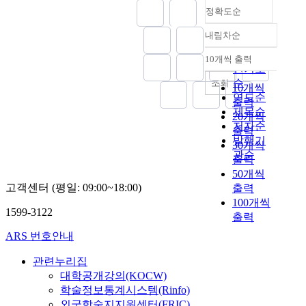
속
거
체
전
험
및
으
율
인
정확도순
방
히
의
자
례
제
활
로
성
정
재
통
모
치
권
도
내림차순
동
사
의
보
정확도
정
합
든
개
설
의
의
회
가
보
에
순
되
10개씩 출력
관
념
,
도
내림차순
역
적
치
호
대
인기도
어
련
의
제
입
사
기
뿐
에
한
순
조회
가
10개씩
선
자
도
)
가
업
만
관
중
연도순
는
출력
행
치
적
과
이
육
아
한
요
제목순
과
연
입
20개씩
보
함
제
성
니
법
성
저자순
정
구
법
출력
장
께
2
정
라
률
이
발행기
에
에
,
설
장
30개씩
0
책
형
이
높
관순
있
서
자
과
기
출력
여
을
평
개
아
으
지
치
그
요
년
활
50개씩
성
정
지
며
적
행
후
양
이
용
고객센터 (평일: 09:00~18:00)
출력
,
된
고
더
한
정
에
서
지
하
통
점
100개씩
있
이
문
,
1599-3122
제
비
난
고
합
,
출력
다
상
제
자
도
스
시
있
성
지
.
ARS 번호안내
경
점
치
적
의
점
다
,
방
지
제
들
조
보
시
에
.
지
자
방
관련누리집
적
이
직
장
장
서
그
역
치
세
대학공개강의(KOCW)
의
여
,
설
화
이
러
성
단
세
학술정보통계시스템(Rinfo)
미
전
자
에
를
에
나
등
체
수
외국학술지지원센터(FRIC)
의