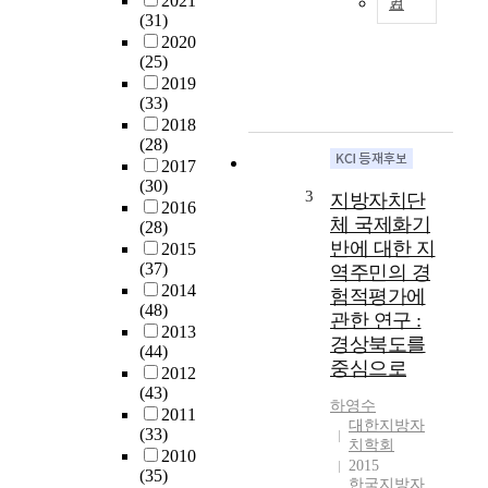
2021
기
일
군
(31)
본
·
2020
에
구
(25)
서
통
2019
‘
(33)
합
지
2018
결
방
(28)
과
자
2017
에
(30)
치
대
3
지방자치단
2016
의
한
체 국제화기
(28)
본
선
반에 대한 지
2015
질
행
(37)
역주민의 경
’
연
2014
험적평가에
에
구
(48)
대
관한 연구 :
분
2013
한
경상북도를
석
(44)
실
을
중심으로
2012
정
기
(43)
법
하영수
초
2011
대한지방자
적
로
(33)
치학회
근
지
2010
2015
거
방
(35)
한국지방자