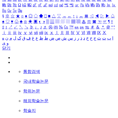
㎒
㎓
㎔
Ω
㏀
㏁
㎊
㎋
㎌
㏖
㏅
㎭
㎮
㎯
㏛
㎩
㎪
㎫
㎬
㏝
㏐
㏓
㏃
㏉
㏜
㏆
§
※
☆
★
○
●
◎
◇
◆
□
■
△
▽
→
←
↑
↓
↔
〓
◁
◀
▷
▶
♤
♠
♡
♥
♧
♣
⊙
◈
▣
◐
◑
▒
▤
▥
▨
▧
▦
▩
♨
☏
☎
☜
☞
¶
†
‡
↕
↗
↙
↖
↘
♭
♩
♪
♬
㉿
㈜
№
㏇
™
㏂
㏘
℡
＃
＆
＊
＠
ª
º
ⅰ
ⅱ
ⅲ
ⅳ
ⅴ
ⅵ
ⅶ
ⅷ
ⅸ
ⅹ
Ⅰ
Ⅱ
Ⅲ
Ⅳ
Ⅴ
Ⅵ
Ⅶ
Ⅷ
Ⅸ
Ⅹ
ا
ب
ت
ث
ج
ح
خ
د
ذ
ر
ز
س
ش
ص
ض
ط
ظ
ع
غ
ف
ق
ک
ل
م
ن
ه
و
ی
닫기
통합검색
국내학술논문
학위논문
해외학술논문
학술지