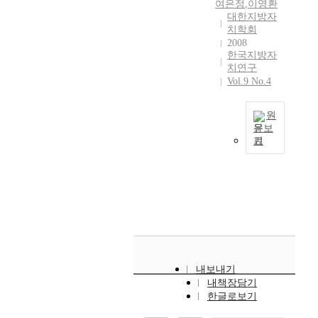
하
있
는
이
여은정
,
이영환
화
정
치
기
보
게
고
거
루
대한지방자
․
책
권
초
험
전
,
치학회
시
어
정
과
과
로
방
2008
개
민
적
지
보
제
지
한국지방자
지
식
되
선
인
고
화
치연구
도
방
방
으
었
5
측
있
시
Vol.9 No.4
를
자
자
로
다
기
면
지
대
통
치
치
전
.
지
에
않
로
해
단
의
환
본
방
원
서
은
서
노
체
본
하
문보
격
정
접
실
,
력
에
기
질
는
적
부
근
정
지
세
해
대
론
제
인
들
해
이
방
계
왔
한
에
도
국
이
야
다
자
가
다
지
대
개
제
일
할
.
치
하
.
역
한
혁
화
자
것
그
실
나
그
주
학
(
에
리
이
러
시
의
럼
민
설
노
대
창
다
나
가
경
에
의
인
인
한
출
.
중
부
제
도
자
고
장
논
정
민
앙
활
단
불
치
유
기
내보내기
의
책
주
정
하
위
구
권
내책장담기
권
요
와
의
성
부
면
로
하
을
한글로보기
설
양
동
일
,
의
서
급
고
단
,
보
참
환
효
개
지