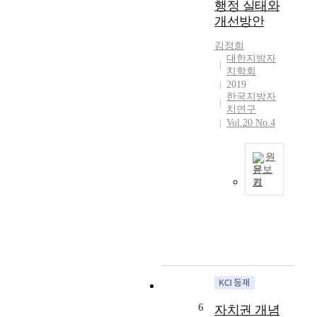
행정 실태와
치
한
며
에
의
개선방안
인
통
따
본
식
합
라
김정희
지
고
(
개
대한지방자
에
취
계
인
치학회
기
와
층
정
2019
초
정
통
보
한국지방자
해
책
폐
침
치연구
서
및
합
해
Vol.20 No.4
법
제
,
사
률
도
행
고
원
로
의
정
가
문보
이
이
구
빈
기
1
것
해
역
번
9
을
를
통
히
9
정
통
합
발
5
한
한
등
생
년
다
현
)
하
,
.
장
에
고
우
”
접
있
있
리
고
목
어
는
나
규
의
서
가
6
자치권 개념
라
정