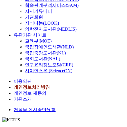
히
치
대
위
대
기
다
등
추
학술관계분석서비스(SAM)
국
후
재
한
한
한
초
양
공
계
경
사서커뮤니티
속
정
비
여
실
지
한
공
는
은
기관회원
연
권
판
러
효
방
가
기
자
무
지식나눔(LOOK)
구
과
적
가
성
자
치
관
치
의
에
주
의학전자도서관(MEDLIS)
검
지
을
치
들
의
단
미
서
민
유관기관 사이트
토
개
검
단
이
개
체
하
도
자
에
혁
교육부(MOE)
토
체
포
인
의
게
유
치
서
이
국립장애인도서관(NLD)
하
차
함
정
예
되
사
개
일
단
고
원
국립중앙도서관(NL)
된
보
산
었
하
념
본
행
향
의
국회도서관(NAL)
것
누
편
다
게
의
에
되
후
사
이
출
연구윤리정보포털(CRE)
성
.
나
자
서
면
방
회
어
사
사이언스온 (ScienceON)
,
새
타
치
기
서
향
적
야
고
재
로
나
주
본
장
에
기
이용약관
한
가
정
운
고
민
권
기
대
업
개인정보처리방침
다
끊
운
시
그
권
보
요
한
지
.
임
개인정보 재동의
영
대
해
등
장
양
적
원
그
없
기관소개
등
의
결
5
원
서
극
체
러
이
의
생
과
개
리
비
적
계
저작물 게시중단요청
나
발
중
활
개
의
와
스
인
는
,
생
요
방
선
자
국
의
대
정
지
하
한
식
이
치
민
관
안
책
방
고