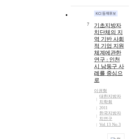
단
는
대
노
반
필
체
주
입
력
대
요
들
민
헌
은
하
성
은
자
주
지
는
이
7
기초지방자
지
치
의
방
입
강
치단체의 지
방
와
의
자
장
조
역 기반 사회
소
단
선
치
이
되
적 기업 지원
비
체
구
단
상
고
체계에관한
자
자
자
체
반
있
행
치
연구 : 인천
인
에
대
다
정
개
로
시 남동구 사
많
고
.
을
념
크
은
례를 중심으
있
우
활
의
의
영
는
리
로
성
자
사
향
입
나
화
치
회
이권형
을
장
라
하
권
대한지방자
계
미
이
는
치학회
기
관
약
치
다
‘
2011
위
점
설
게
.
공
한국지방자
한
에
이
되
또
공
치연구
다
서
일
었
한
기
Vol.13 No.3
각
2
본
으
,
관
적
0
헌
며
통
의