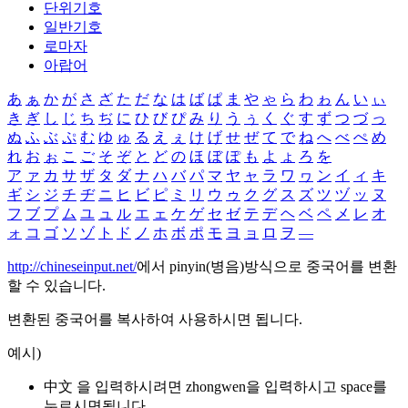
단위기호
일반기호
로마자
아랍어
あ
ぁ
か
が
さ
ざ
た
だ
な
は
ば
ぱ
ま
や
ゃ
ら
わ
ゎ
ん
い
ぃ
き
ぎ
し
じ
ち
ぢ
に
ひ
び
ぴ
み
り
う
ぅ
く
ぐ
す
ず
つ
づ
っ
ぬ
ふ
ぶ
ぷ
む
ゆ
ゅ
る
え
ぇ
け
げ
せ
ぜ
て
で
ね
へ
べ
ぺ
め
れ
お
ぉ
こ
ご
そ
ぞ
と
ど
の
ほ
ぼ
ぽ
も
よ
ょ
ろ
を
ア
ァ
カ
サ
ザ
タ
ダ
ナ
ハ
バ
パ
マ
ヤ
ャ
ラ
ワ
ヮ
ン
イ
ィ
キ
ギ
シ
ジ
チ
ヂ
ニ
ヒ
ビ
ピ
ミ
リ
ウ
ゥ
ク
グ
ス
ズ
ツ
ヅ
ッ
ヌ
フ
ブ
プ
ム
ユ
ュ
ル
エ
ェ
ケ
ゲ
セ
ゼ
テ
デ
ヘ
ベ
ペ
メ
レ
オ
ォ
コ
ゴ
ソ
ゾ
ト
ド
ノ
ホ
ボ
ポ
モ
ヨ
ョ
ロ
ヲ
―
http://chineseinput.net/
에서 pinyin(병음)방식으로 중국어를 변환
할 수 있습니다.
변환된 중국어를 복사하여 사용하시면 됩니다.
예시)
中文 을 입력하시려면
zhongwen
을 입력하시고 space를
누르시면됩니다.