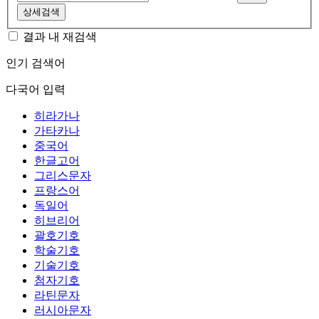
상세검색
결과 내 재검색
인기 검색어
다국어 입력
히라가나
가타카나
중국어
한글고어
그리스문자
프랑스어
독일어
히브리어
괄호기호
학술기호
기술기호
첨자기호
라틴문자
러시아문자