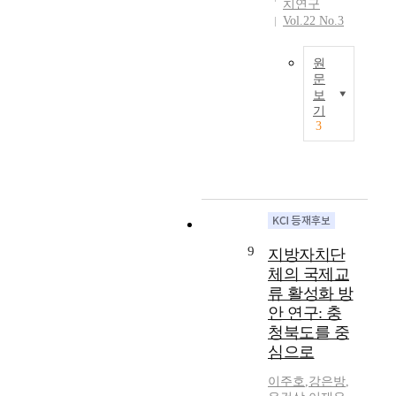
치연구
비
의
치
노
지
주
되
Vol.22 No.3
자
내
의
력
방
장
는
행
용
원
을
자
과
개
원
정
을
리
병
치
없
인
문
에
분
를
행
단
다
정
보
관
석
생
한
하
체
는
보
기
심
할
각
국
게
중
주
보
3
을
수
하
에
되
심
장
호
가
있
는
서
었
으
이
를
지
도
'
는
다
로
나
위
고
록
헌
2
.
변
타
한
관
하
법
0
지
화
나
법
련
는
의
0
방
하
고
적
연
자
이
0
자
기
있
규
9
지방자치단
구
치
념
년
치
시
는
제
체의 국제교
들
권
'
대
단
작
데
를
류 활성화 방
을
관
은
후
체
했
통
수
안 연구: 충
꾸
점
로
반
의
다
합
행
준
의
청북도를 중
크
에
국
.
이
하
히
내
의
장
심으로
제
제
라
고
활
용
신
기
화
도
는
있
이주호
,
강은방
,
발
분
탁
요
는
적
측
으