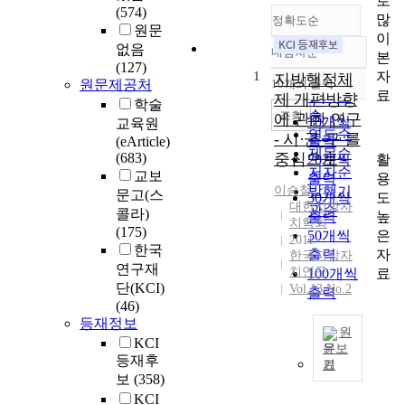
로
(574)
많
정확도순
원문
이
없음
내림차순
본
정확도
(127)
자
1
순
지방행정체
원문제공처
10개씩 출력
내림차순
료
인기도
제 개편방향
학술
순
조회
에 관한 연구
10개씩
교육원
연도순
- 시·군·구 를
출력
(eArticle)
제목순
(683)
중심으로 -
활
20개씩
저자순
교보
용
출력
이승철
발행기
문고(스
도
30개씩
대한지방자
관순
콜라)
높
출력
치학회
(175)
은
50개씩
2011
한국
자
출력
한국지방자
연구재
치연구
료
100개씩
단(KCI)
Vol.13 No.2
출력
(46)
등재정보
원
KCI
문보
등재후
기
본
보
(358)
연
KCI