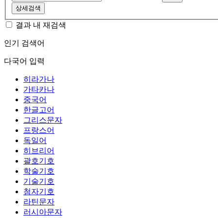
상세검색
결과 내 재검색
인기 검색어
다국어 입력
히라가나
가타카나
중국어
한글고어
그리스문자
프랑스어
독일어
히브리어
괄호기호
학술기호
기술기호
첨자기호
라틴문자
러시아문자