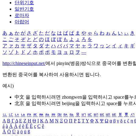
단위기호
일반기호
로마자
아랍어
あ
ぁ
か
が
さ
ざ
た
だ
な
は
ば
ぱ
ま
や
ゃ
ら
わ
ゎ
ん
い
ぃ
き
こ
ご
そ
ぞ
と
ど
の
ほ
ぼ
ぽ
も
よ
ょ
ろ
を
ア
ァ
カ
サ
ザ
タ
ダ
ナ
ハ
バ
パ
マ
ヤ
ャ
ラ
ワ
ヮ
ン
イ
ィ
キ
ギ
ソ
ゾ
ト
ド
ノ
ホ
ボ
ポ
モ
ヨ
ョ
ロ
ヲ
―
http://chineseinput.net/
에서 pinyin(병음)방식으로 중국어를 변환
변환된 중국어를 복사하여 사용하시면 됩니다.
예시)
中文 을 입력하시려면
zhongwen
을 입력하시고 space를
北京 을 입력하시려면
beijing
을 입력하시고 space를 누르
ㅥ
ㅦ
ㅧ
ㅨ
ㅩ
ㅪ
ㅫ
ㅬ
ㅭ
ㅮ
ㅯ
ㅰ
ㅱ
ㅲ
ㅳ
ㅴ
ㅵ
ㅶ
ㅷ
ㅸ
ㅹ
ㅺ
Α
Β
Γ
Δ
Ε
Ζ
Η
Θ
Ι
Κ
Λ
Μ
Ν
Ξ
Ο
Π
Ρ
Σ
Τ
Υ
Φ
Χ
Ψ
Ω
α
β
γ
δ
ε
ζ
η
á
à
Á
À
é
è
É
È
ç
Ç
ê
Ä
Ö
Ü
ä
ö
ü
ß