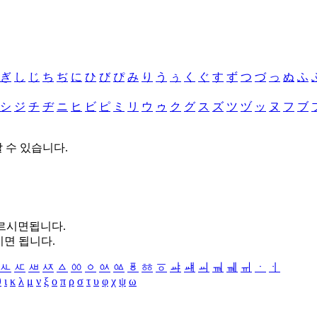
ぎ
し
じ
ち
ぢ
に
ひ
び
ぴ
み
り
う
ぅ
く
ぐ
す
ず
つ
づ
っ
ぬ
ふ
シ
ジ
チ
ヂ
ニ
ヒ
ビ
ピ
ミ
リ
ウ
ゥ
ク
グ
ス
ズ
ツ
ヅ
ッ
ヌ
フ
ブ
할 수 있습니다.
누르시면됩니다.
시면 됩니다.
ㅻ
ㅼ
ㅽ
ㅾ
ㅿ
ㆀ
ㆁ
ㆂ
ㆃ
ㆄ
ㆅ
ㆆ
ㆇ
ㆈ
ㆉ
ㆊ
ㆋ
ㆌ
ㆍ
ㆎ
θ
ι
κ
λ
μ
ν
ξ
ο
π
ρ
σ
τ
υ
φ
χ
ψ
ω