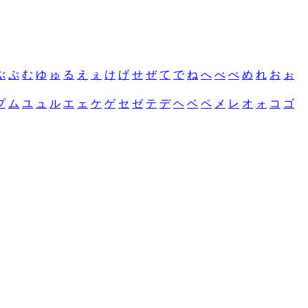
ぶ
ぷ
む
ゆ
ゅ
る
え
ぇ
け
げ
せ
ぜ
て
で
ね
へ
べ
ぺ
め
れ
お
ぉ
プ
ム
ユ
ュ
ル
エ
ェ
ケ
ゲ
セ
ゼ
テ
デ
ヘ
ベ
ペ
メ
レ
オ
ォ
コ
ゴ